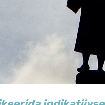
.
ikeerida
indikatiivse