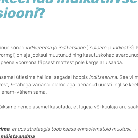
siooni
?
ndnud sõnad
indikeerima
ja
indikatsioon
(
indicare
ja
indicatio
).
vormgi) on aja jooksul muutunud ning kasutuskohad avardunu
et peene võõrsõna täpsest mõttest pole kerge aru saada.
asemel ütlesime hallidel aegadel hoopis
inditseerima
. See vii
vest,
k
-tähega variandi oleme aga laenanud uuesti inglise keel
on enam-vähem sama.
õiksime nende asemel kasutada, et lugeja või kuulaja aru saaks
rima
, et uus strateegia toob kaasa enneolematuid muutusi.
→
,
mõista andma