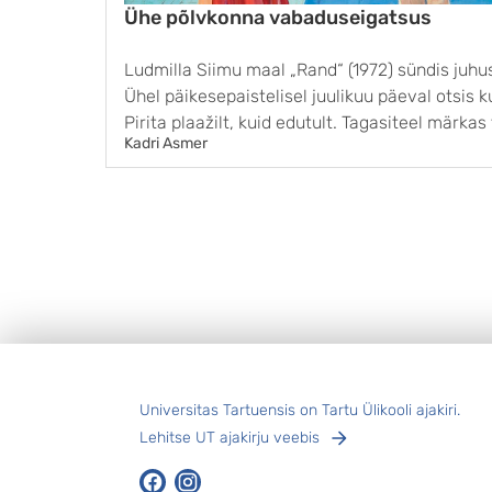
Ühe põlvkonna vabaduseigatsus
Ludmilla Siimu maal „Rand“ (1972) sündis juhus
Ühel päikesepaistelisel juulikuu päeval otsis k
Pirita plaažilt, kuid edutult. Tagasiteel märkas
Kadri Asmer
noort heledapäist naist. Miski neis sundis ted
tagasipööret tegema ja end neile tutvustama. .
Jalus
Universitas Tartuensis on Tartu Ülikooli ajakiri.
Lehitse UT ajakirju veebis
Facebook
Instagram