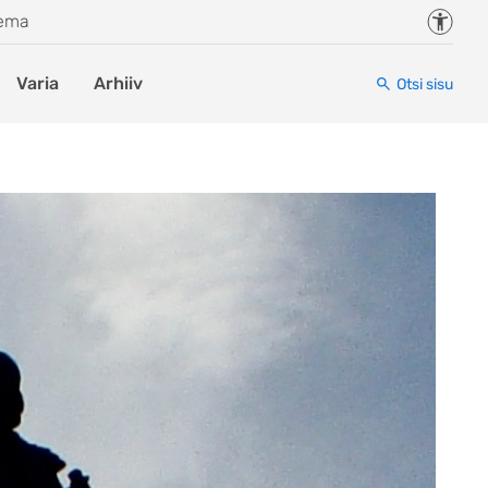
Juurde
eema
Varia
Arhiiv
Otsi sisu