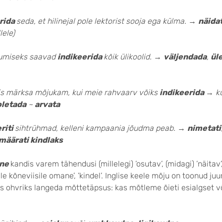
rida
seda, et hilinejal pole lektorist sooja ega külma.
→
näida
lele)
itumiseks saavad
indikeerida
kõik ülikoolid.
→
väljendada
,
ül
mis märksa mõjukam, kui meie rahvaarv võiks
indikeerida
→
k
oletada
~
arvata
riti
sihtrühmad, kelleni kampaania jõudma peab.
→
nimetati
määrati kindlaks
vne
kandis varem tähendusi (millelegi) ’osutav’, (midagi) ’näitav’
e kõneviisile omane’, ’kindel’. Inglise keele mõju on toonud ju
as ohvriks langeda mõttetäpsus: kas mõtleme õieti esialgset v