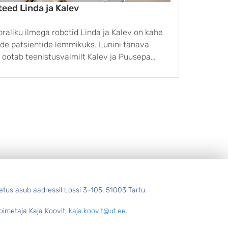
teed Linda ja Kalev
Kui
in
õbraliku ilmega robotid Linda ja Kalev on kahe
Tavali
ude patsientide lemmikuks. Lunini tänava
vene k
s ootab teenistus­valmilt Kalev ja Puusepa
läänem
Helika 
asta veebruaris kliinikumis tööd alustanud
nimeta
anne on aidata ...
prants
etus asub aadressil Lossi 3–105, 51003 Tartu.
oimetaja Kaja Koovit,
kaja.koovit@ut.ee
.