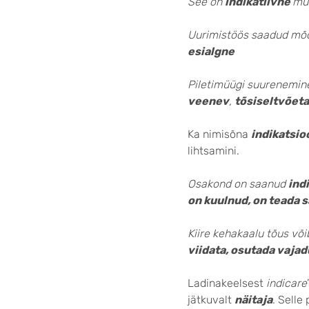
See on
indikatiivne
mü
Uurimistöös saadud mõ
esialgne
Piletimüügi suurenemine
veenev
,
tõsiseltvõet
Ka nimisõna
indikatsi
lihtsamini.
Osakond on saanud
ind
on kuulnud, on teada 
Kiire kehakaalu tõus või
viidata, osutada vaja
Ladinakeelsest
indicare
jätkuvalt
näitaja
. Selle