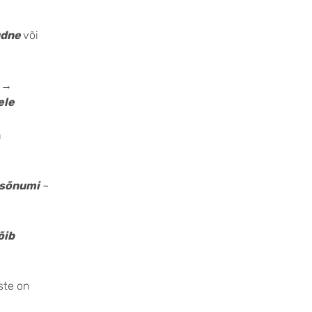
udne
või
e
→
ele
a
sõnumi
~
õib
ste on