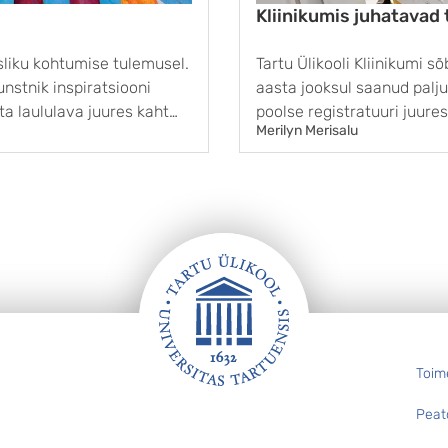
Kliinikumis juhatavad 
liku kohtu­mise tulemusel.
Tartu Ülikooli Kliinikumi s
unstnik inspiratsiooni
aasta jooksul saanud palj
 ta laululava juures kaht
poolse registra­tuuri juure
Merilyn Merisalu
a mootorrattal
tänava pool Linda. 2024. a
..
navigatsiooni­robotite üles­
Toim
Peat