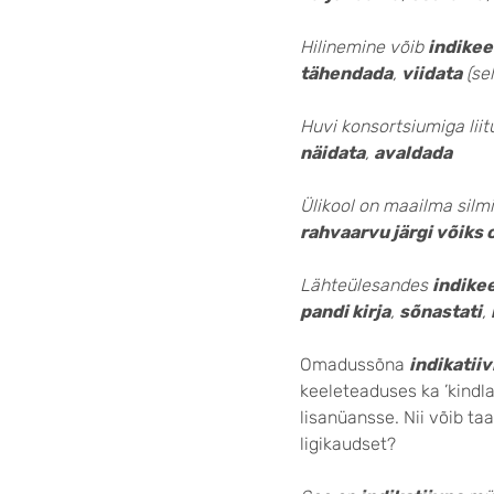
Hilinemine võib
indikee
tähendada
,
viidata
(sel
Huvi konsortsiumiga li
näidata
,
avaldada
Ülikool on maailma sil
rahvaarvu järgi võiks 
Lähteülesandes
indikee
pandi kirja
,
sõnastati
,
Omadussõna
indikatii
keeleteaduses ka ’kindlal
lisanüansse. Nii võib ta
ligikaudset?