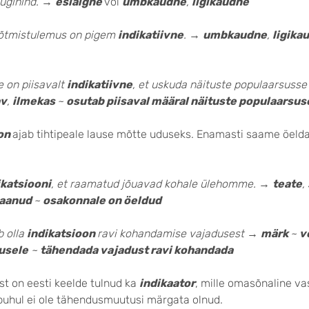
ügihind.
→
esialgne
või
umbkaudne
,
ligikaudne
õtmistulemus on pigem
indikatiivne
.
→
umbkaudne
,
ligika
 on piisavalt
indikatiivne
, et uskuda näituste populaarsuss
av
,
ilmekas
~
osutab piisaval määral näituste populaarsus
oon
ajab tihtipeale lause mõtte uduseks. Enamasti saame öeld
ikatsiooni
, et raamatud jõuavad kohale ülehomme.
→
teate
,
saanud
~
osakonnale on öeldud
b olla
indikatsioon
ravi kohandamise vajadusest
→
märk
~
v
dusele
~
tähendada vajadust ravi kohandada
’st on eesti keelde tulnud ka
indikaator
, mille omasõnaline va
 puhul ei ole tähendusmuutusi märgata olnud.