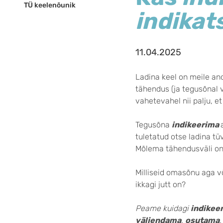
TÜ keelenõunik
indikat
11.04.2025
Ladina keel on meile a
tähendus (ja tegusõnal 
vahetevahel nii palju, 
Tegusõna
indikeerima
tuletatud otse ladina tü
Mõlema tähendusväli 
Milliseid omasõnu aga v
ikkagi jutt on?
Peame kuidagi
indikee
väljendama
,
osutama