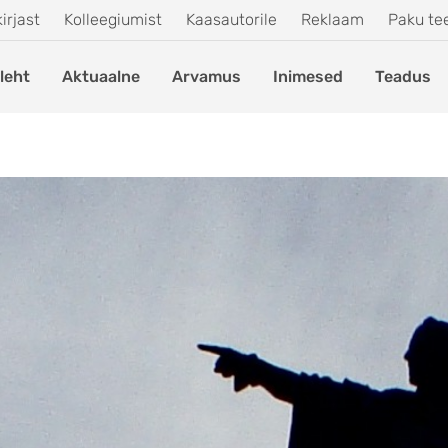
irjast
Kolleegiumist
Kaasautorile
Reklaam
Paku t
leht
Aktuaalne
Arvamus
Inimesed
Teadus