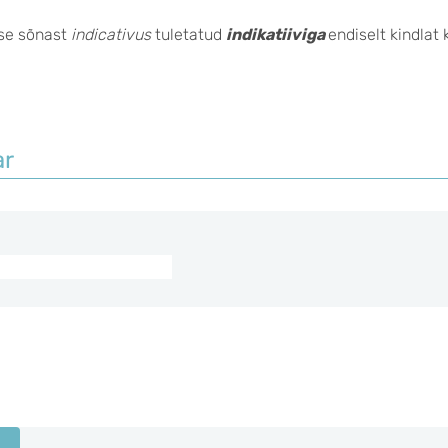
se sõnast
indicativus
tuletatud
indikatiiviga
endiselt kindlat 
ar