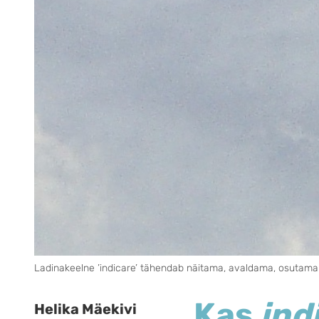
Ladinakeelne ’indicare’ tähendab näitama, avaldama, osutama
Kas
ind
Helika Mäekivi