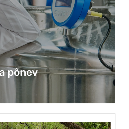
ga põnev