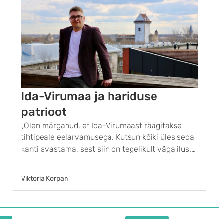
Ida-Virumaa ja hariduse
patrioot
„Olen märganud, et Ida-Virumaast räägitakse
tihtipeale eelarvamusega. Kutsun kõiki üles seda
kanti avastama, sest siin on tegelikult väga ilus.
Tulge meile külla, öelge tere ning vaadake ringi –
usun, et Narva võlu lummab ka teid!“ ütleb Narva
Viktoria Korpan
kolledži programmijuht Rando …