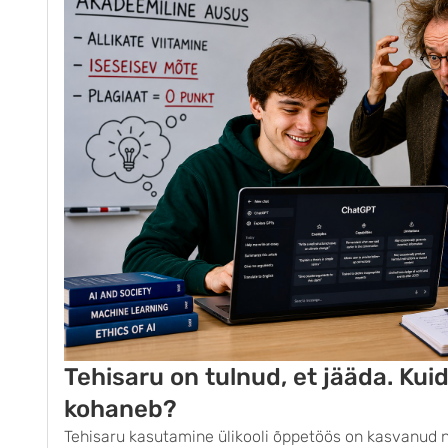
Tehisaru on tulnud, et jääda. Kuid
kohaneb?
Tehisaru kasutamine ülikooli õppetöös on kasvanud ni