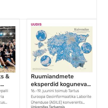
UUDIS
ks &
Ruumiandmete
i
eksperdid kogunevad
palli
esmakordselt Tartus
16.–19. juunini toimub Tartus
ria
Euroopa Geoinformaatika Laborite
tus
Ühenduse (AGILE) konverents
Universitas Tartuensis