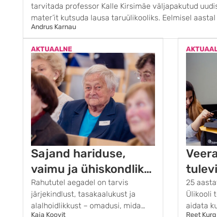
tarvi­tada professor Kalle Kirsimäe välja­pakutud uud
mater’it kutsuda lausa taruülikooliks. Eelmisel aastal T
Andrus Karnau
õppejõudude seas korraldatud küsitlus näitas, et napi
kasutamine kasva­nud …
AKTUAALNE
AKTUAA
Sajand hariduse,
Veera
vaimu ja ühiskondliku
tulev
vastutuse
Rahututel aegadel on tarvis
loomi
25 aasta
järjekindlust, tasakaalukust ja
Ülikooli 
teenistuses
alalhoidlikkust – omadusi, mida
aidata k
Kaja Koovit
Reet Kurg