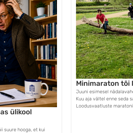
Minimaraton tõi
Juuni esimesel nädalavah
Kuu aja vältel enne seda s
Loodusvaatluste maratoni
as ülikool
suursündmus, mis pakub uu
mõnes Läti piirkonnas. Ta
i suure hooga, et kui