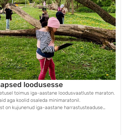
 lapsed loodusesse
etusel toimus iga-aastane loodusvaatluste maraton.
aid aga koolid osaleda minimaratonil.
st on kujunenud iga-aastane harrastusteaduse
rimisrõõmu loodushuvilistele üle Eesti ja isegi
rtu Ülikooli loodusmuuseumi ja botaanikaaia …