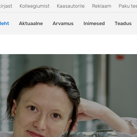
irjast
Kolleegiumist
Kaasautorile
Reklaam
Paku t
leht
Aktuaalne
Arvamus
Inimesed
Teadus