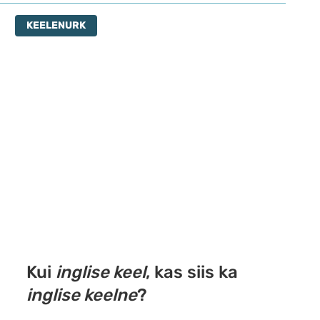
kromosoomanalüüsini
KEELENURK
Kui
inglise keel
, kas siis ka
inglise keelne
?