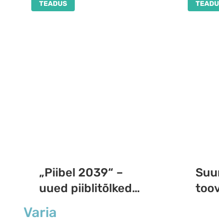
TEADUS
TEADU
„Piibel 2039“ –
Suu
uued piiblitõlked
too
Tartu Ülikoolist
piir
Varia