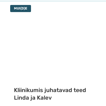
iiri ja Ameerika
kirjanduses
MUI(D)E
Kliinikumis juhatavad teed
Linda ja Kalev