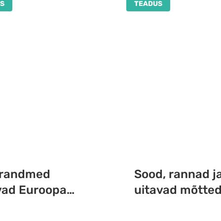
S
TEADUS
randmed
Sood, rannad j
vad Euroopa
uitavad mõtted
ialad nähtavale
modernism eest