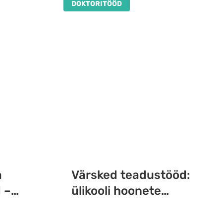
DOKTORITÖÖD
a
Värsked teadustööd:
 –
ülikooli hoonete
i,
ajaloost täiustatud