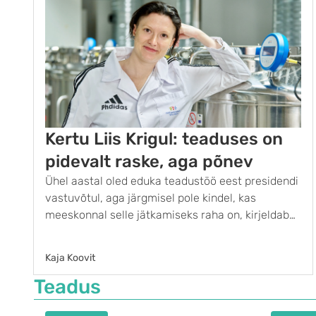
Kertu Liis Krigul: teaduses on
pidevalt raske, aga põnev
Ühel aastal oled eduka teadustöö eest presidendi
vastuvõtul, aga järgmisel pole kindel, kas
meeskonnal selle jätkamiseks raha on, kirjeldab
mikrobioomi uurija, mikroobikoosluste teadur
Kertu Liis Krigul meie teaduselu suurimat
Kaja Koovit
probleemi. Tartu Ülikooli mikrobioomika
Teadus
professori Elin Oru juhitud töörühm, mille liige …