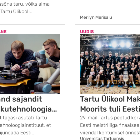
issõna taru, võiks alma
artu Üli­kooli
Merilyn Merisalu
 aas­taga on tehisaru
LNE
UUDIS
nd sajandit
Tartu Ülikool Ma
ikutehnoloogia
Moorits tuli Eest
st
t tagasi asutati Tartu
meistriks
29. mail Tartus peetud korv
tehnoloogiainstituut, et
Eesti meistriliiga finaalsee
ujundada Eesti
viiendal kohtumisel õnnes
Universitas Tartuensis