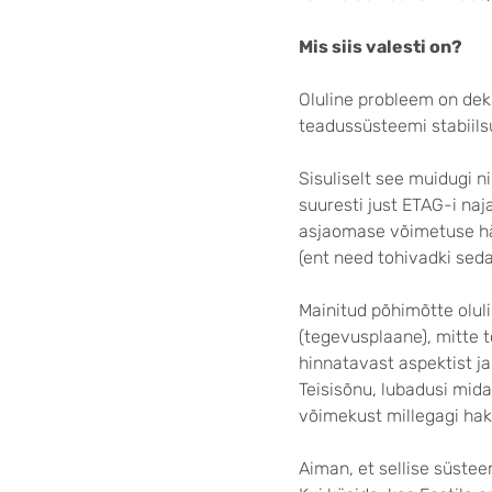
Mis siis valesti on?
Oluline probleem on dek
teadussüsteemi stabiil
Sisuliselt see muidugi ni
suuresti just ETAG-i naj
asjaomase võimetuse häs
(ent need tohivadki seda 
Mainitud põhimõtte oluli
(tegevusplaane), mitte 
hinnatavast aspektist ja
Teisisõnu, lubadusi mid
võimekust millegagi ha
Aiman, et sellise süste