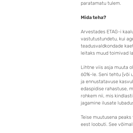
paratamatu tulem.
Mida teha?
Arvestades ETAG-i kaalu
vastutustundetu, kui ag
teadusvaldkondade kaetus
leitaks muud toimivad l
Lihtne viis asja muuta 
60%-le. Seni tehtu (või 
ja ennustatavuse kasvul
edaspidise rahastuse, mo
rohkem nii, mis kindlasti
jagamine ilusate lubadus
Teise muutusena peaks t
eest loobuti. See võimal