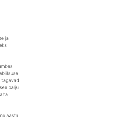
se ja
seks
 umbes
abiilsuse
d tagavad
see palju
raha
õne aasta