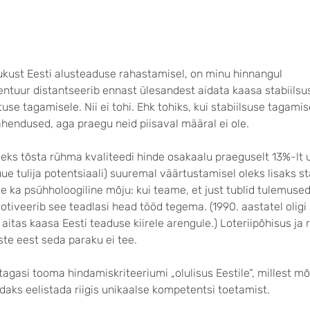
kust Eesti alusteaduse rahastamisel, on minu hinnangul
entuur distantseerib ennast ülesandest aidata kaasa stabiilsu
e tagamisele. Nii ei tohi. Ehk tohiks, kui stabiilsuse tagami
ahendused, aga praegu neid piisaval määral ei ole.
oleks tõsta rühma kvaliteedi hinde osakaalu praeguselt 13%-lt
uue tulija potentsiaali) suuremal väärtustamisel oleks lisaks st
e ka psühholoogiline mõju: kui teame, et just tublid tulemuse
tiveerib see teadlasi head tööd tegema. (1990. aastatel oligi 
 aitas kaasa Eesti teaduse kiirele arengule.) Loteriipõhisus ja 
te eest seda paraku ei tee.
agasi tooma hindamiskriteeriumi „olulisus Eestile“, millest m
daks eelistada riigis unikaalse kompetentsi toetamist.