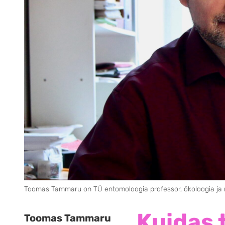
Toomas Tammaru on TÜ entomoloogia professor, ökoloogia ja m
Kuidas 
Toomas Tammaru