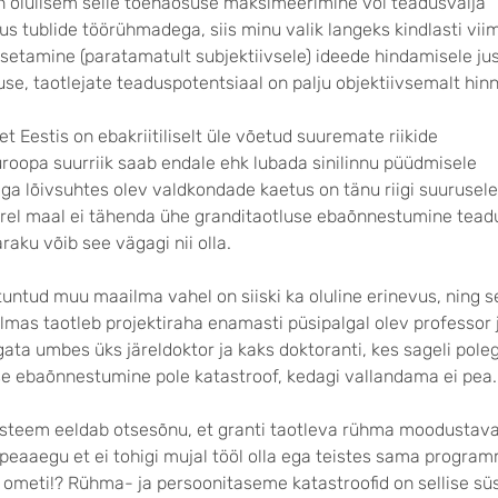
 on olulisem selle tõenäosuse maksimeerimine või teadusvälja
us tublide töörühmadega, siis minu valik langeks kindlasti vii
setamine (paratamatult subjektiivsele) ideede hindamisele jus
e, taotlejate teaduspotentsiaal on palju objektiivsemalt hinn
t Eestis on ebakriitiliselt üle võetud suuremate riikide
uroopa suurriik saab endale ehk lubada sinilinnu püüdmisele
lega lõivsuhtes olev valdkondade kaetus on tänu riigi suuruse
urel maal ei tähenda ühe granditaotluse ebaõnnestumine tea
araku võib see vägagi nii olla.
tuntud muu maailma vahel on siiski ka oluline erinevus, ning s
lmas taotleb projektiraha enamasti püsipalgal olev professor 
gata umbes üks järeldoktor ja kaks doktoranti, kes sageli poleg
use ebaõnnestumine pole katastroof, kedagi vallandama ei pea.
 süsteem eeldab otsesõnu, et granti taotleva rühma moodustav
peaaegu et ei tohigi mujal tööl olla ega teistes sama program
s ometi!? Rühma- ja persoonitaseme katastroofid on sellise s