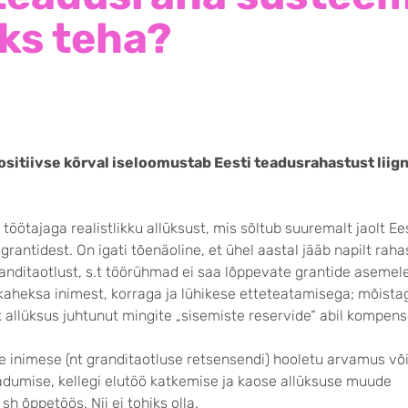
ks teha?
ositiivse kõrval iseloomustab Eesti teadusrahastust liig
ötajaga realistlikku allüksust, mis sõltub suuremalt jaolt Ee
rantidest. On igati tõenäoline, et ühel aastal jääb napilt rah
randitaotlust, s.t töörühmad ei saa lõppevate grantide asemele
kaheksa inimest, korraga ja lühikese etteteatamisega; mõistag
k allüksus juhtunut mingite „sisemiste reservide“ abil kompens
e inimese (nt granditaotluse retsensendi) hooletu arvamus võ
dumise, kellegi elutöö katkemise ja kaose allüksuse muude
sh õppetöös. Nii ei tohiks olla.