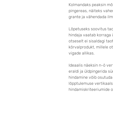
Kolmandaks peaksin mõis
pingereas, näiteks vahe
grante ja vähendada ilm
Lõpetuseks soovitus taot
hindaja vaatab korraga ü
otseselt ei sisaldagi ta
kõrvalprodukt, millele o
vigade allikas.
Ideaalis näeksin n-ö ver
eraldi ja üldpingerida sü
hindamine võib osutuda 
lõpptulemuse vertikaals
hindamiskriteeriumide o