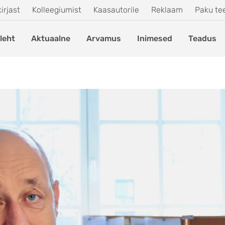
irjast
Kolleegiumist
Kaasautorile
Reklaam
Paku t
leht
Aktuaalne
Arvamus
Inimesed
Teadus