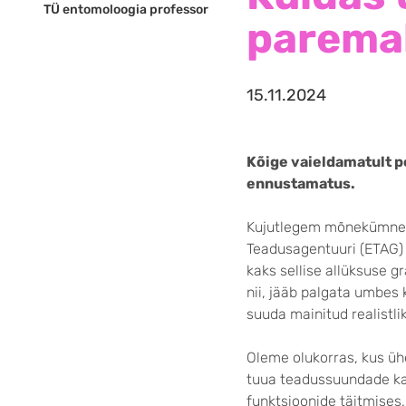
TÜ entomoloogia professor
parema
15.11.2024
Kõige vaieldamatult p
ennustamatus.
Kujutlegem mõnekümne tö
Teadusagentuuri (ETAG) g
kaks sellise allüksuse g
nii, jääb palgata umbes 
suuda mainitud realistli
Oleme olukorras, kus üh
tuua teadussuundade ka
funktsioonide täitmises, 