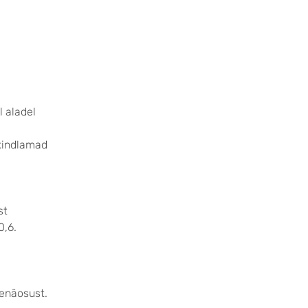
l aladel
akindlamad
st
0,6.
õenäosust.