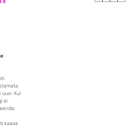
ne
sti
astamata
 uusi. Kui
i ei
eerida.
ib kaasa