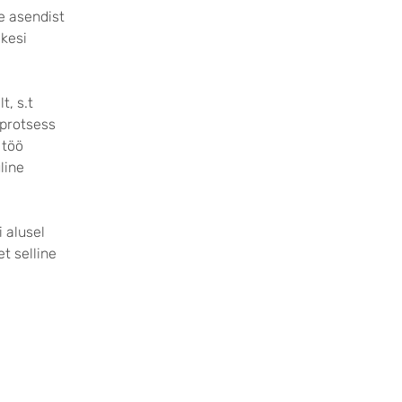
e asendist
kesi
t, s.t
 protsess
 töö
line
i alusel
et selline