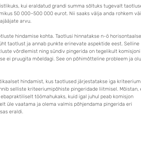
tlikuks, kui eraldatud grandi summa sõltuks tugevalt taotlus
mikus 50 000–500 000 eurot. Nii saaks välja anda rohkem väi
ajääjate arvu.
luste hindamise kohta. Taotlusi hinnatakse n-ö horisontaalsel
ht taotlust ja annab punkte erinevate aspektide eest. Selline
otluste võrdlemist ning sündiv pingerida on tegelikult komisjoni
tse ei pruugita mõeldagi. See on põhimõtteline probleem ja olu
tikaalset hindamist, kus taotlused järjestatakse iga kriteerium
nnib selliste kriteeriumipõhiste pingeridade liitmisel. Mõistan, 
ebapraktiliselt töömahukaks, kuid igal juhul peab komisjon
elt üle vaatama ja olema valmis põhjendama pingerida eri
sas eraldi.