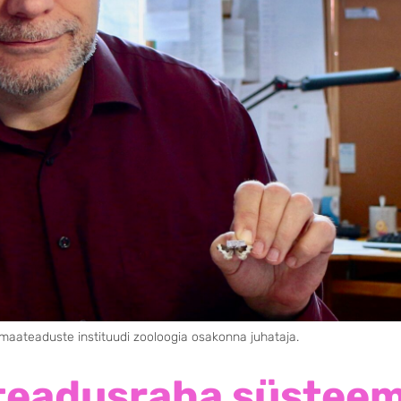
aateaduste instituudi zooloogia osakonna juhataja.
teadusraha süsteem