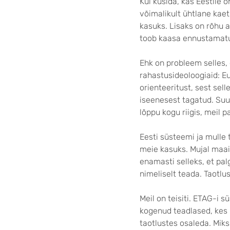
Kui küsida, kas Eestile
võimalikult ühtlane kaet
kasuks. Lisaks on rõhu a
toob kaasa ennustamatus
Ehk on probleem selles, e
rahastusideoloogiaid: E
orienteeritust, sest sel
iseenesest tagatud. Su
lõppu kogu riigis, meil p
Eesti süsteemi ja mulle 
meie kasuks. Mujal maai
enamasti selleks, et pal
nimeliselt teada. Taotl
Meil on teisiti. ETAG-i
kogenud teadlased, kes 
taotlustes osaleda. Mik