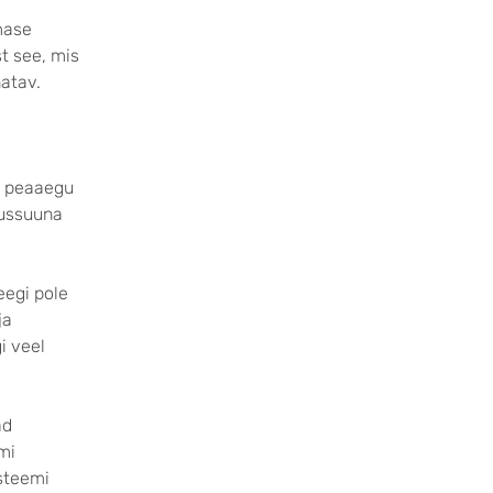
mase
t see, mis
atav.
le peaaegu
dussuuna
eegi pole
ja
i veel
ad
mi
üsteemi