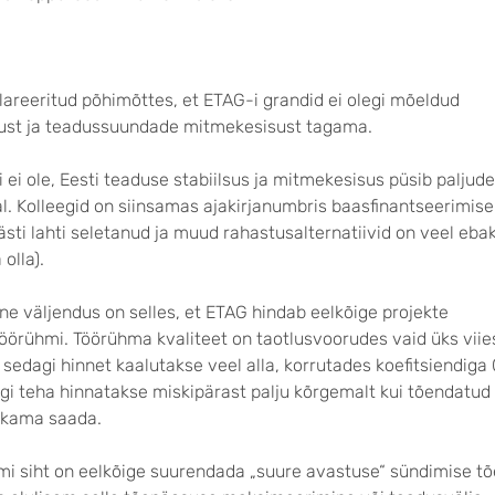
lareeritud põhimõttes, et ETAG-i grandid ei olegi mõeldud
sust ja teadussuundade mitmekesisust tagama.
i ei ole, Eesti teaduse stabiilsus ja mitmekesisus püsib paljude
al. Kolleegid on siinsamas ajakirjanumbris baasfinantseerimise
ti lahti seletanud ja muud rahastusalternatiivid on veel eb
olla).
ne väljendus on selles, et ETAG hindab eelkõige projekte
töörühmi. Töörühma kvaliteet on taotlusvoorudes vaid üks viie
 sedagi hinnet kaalutakse veel alla, korrutades koefitsiendiga 
agi teha hinnatakse miskipärast palju kõrgemalt kui tõendatud
kkama saada.
emi siht on eelkõige suurendada „suure avastuse“ sündimise t