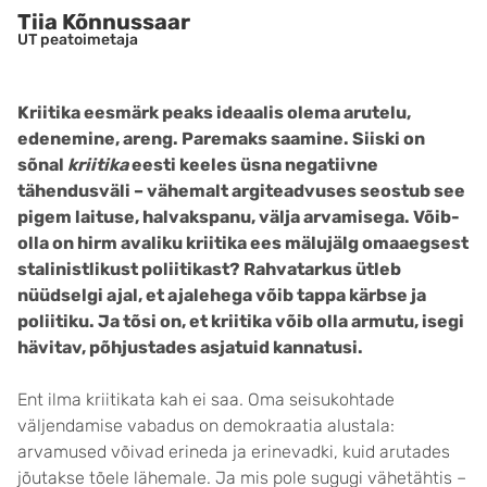
Tiia Kõnnussaar
UT peatoimetaja
Kriitika eesmärk peaks ideaalis olema arutelu,
edenemine, areng. Paremaks saamine. Siiski on
sõnal
kriitika
eesti keeles üsna negatiivne
tähendusväli – vähemalt argiteadvuses seostub see
pigem laituse, halvakspanu, välja arvamisega. Võib-
olla on hirm avaliku kriitika ees mälujälg omaaegsest
stalinistlikust poliitikast? Rahvatarkus ütleb
nüüdselgi ajal, et ajalehega võib tappa kärbse ja
poliitiku. Ja tõsi on, et kriitika võib olla armutu, isegi
hävitav, põhjustades asjatuid kannatusi.
Ent ilma kriitikata kah ei saa. Oma seisukohtade
väljendamise vabadus on demokraatia alustala:
arvamused võivad erineda ja erinevadki, kuid arutades
jõutakse tõele lähemale. Ja mis pole sugugi vähetähtis –