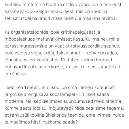
kriitiline mõtlemine hoiatab ohtlike väärdilemmade eest,
kas-must-või-valge-hoiaku eest, mis on veebi ja
tehisaru toel hakanud massiliselt üle maailma levima.
Ka organisatsioonidel pole kriitikapelgusest ja
möödalaskude mahavaikimisest kasu. Kui mainel, mille
pärast muretsemine on vaat et rahvusspordiks saanud,
pole esiotsa vigagi, räägitakse ometi – kohvinurkades,
lõunalauas, eravestlustes. Mistahes rasked teemad
imbuvad lõpuks avalikkusse, ka siis, kui neist ametlikult
ei kõnelda.
Teeb head meelt, et ülikool on oma inimesi kutsunud
järgmise arengukava koostamisel kriitiliselt kaasa
mõtlema. Millised üleilmsed suundumused meid lähema
kümne aasta jooksul mõjutavad? Mida peaksime tegema,
et rahvusülikoolina ühiskonda teenida, oma inimesi hoida
ja maailmas hästi hakkama saada?