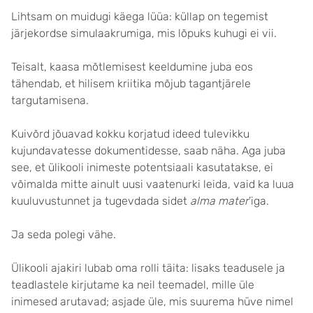
Lihtsam on muidugi käega lüüa: küllap on tegemist
järjekordse simulaakrumiga, mis lõpuks kuhugi ei vii.
Teisalt, kaasa mõtlemisest keeldumine juba eos
tähendab, et hilisem kriitika mõjub tagantjärele
targutamisena.
Kuivõrd jõuavad kokku korjatud ideed tulevikku
kujundavatesse dokumentidesse, saab näha. Aga juba
see, et ülikooli inimeste potentsiaali kasutatakse, ei
võimalda mitte ainult uusi vaatenurki leida, vaid ka luua
kuuluvustunnet ja tugevdada sidet
alma mater
’iga.
Ja seda polegi vähe.
Ülikooli ajakiri lubab oma rolli täita: lisaks teadusele ja
teadlastele kirjutame ka neil teemadel, mille üle
inimesed arutavad; asjade üle, mis suurema hüve nimel