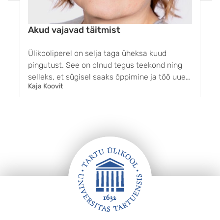
Akud vajavad täitmist
Ülikooliperel on selja taga üheksa kuud
E
pingutust. See on olnud tegus teekond ning
i
selleks, et sügisel saaks õppimine ja töö uue
m
Kaja Koovit
C
hooga jätkuda, vajame kõik väikest akude
t
laadimise pausi. Paljud teevad oma teekonnal
t
nüüd ühe osaga lõpu, et kuidagi teisiti ...
k
ü
Jalus