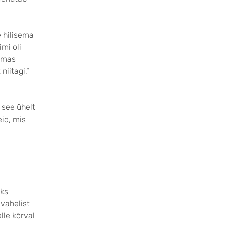
e hilisema
imi oli
gemas
niitagi,“
 see ühelt
id, mis
aks
 vahelist
lle kõrval