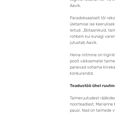
Aavik.
Paradoksaalselt tõi reko
ületamise ise keeruliseks
leitud. „Botaanikuid, t
rohkem kui kunagi varem. 
jutustab Aavik.
Heina niitmine on liigir
poolt väiksematel taime
panevad vohama kiireka
konkurendid.
Teadustöö ühel ruutm
Taimeruutudest rääkide
noorteadlast, Marianne K
pausi. Nad on taimede v