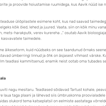
orite ja proovide hoiustamise ruumidega, kus Aavik nüüd ise n
steaduse üliõpilastele esimene koht, kus nad saavad taimede
elgeks kõik õied, lehed ja juured. Vaata, siin on kõik minu van
ein, mets-harakputk, verev kurereha …“ osutab Aavik bioloogia
 kasvavatele taimedele.
vine äikesetorm, kuid nüüdseks on see taandunud õrnaks seen
stavad ümberringi linnud ja õhk on äsjasest vihmast värske. Ku
 ilm teadlasi kammitsenud, enamik neist ootab oma tubades se
ala
uviti nagu mesitaru. Teadlased sõidavad Tartust kohale, peav
e laua taga plaani ja lähevad siis ümbruskonna proovialadele 
uidas olukord tema katseplatsil on eelmiste aastatega võrreld