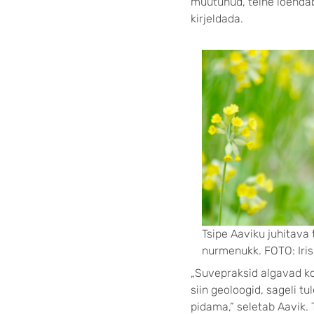
muutunud, teine loendab
kirjeldada.
Tsipe Aaviku juhitava 
nurmenukk. FOTO: Iris
„Suvepraksid algavad ko
siin geoloogid, sageli t
pidama,“ seletab Aavik.