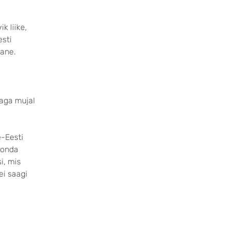
k liike,
esti
dane.
 aga mujal
e-Eesti
ekonda
i, mis
ei saagi