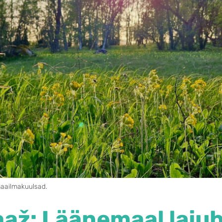
maailmakuulsad.
až: Läänemaal laiu