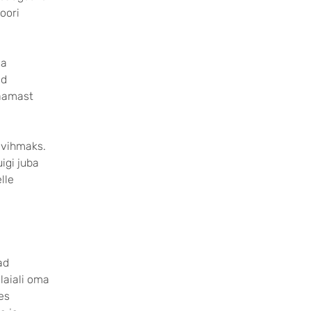
oori
ga
ad
jaamast
evihmaks.
igi juba
lle
ad
laiali oma
es