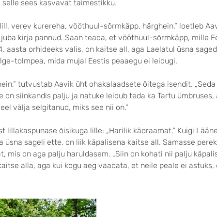
 selle sees kasvavat taimestikku.
ll, verev kurereha, vööthuul-sõrmkäpp, härghein,“ loetleb Aavi
e juba kirja pannud. Saan teada, et vööthuul-sõrmkäpp, mille E
. aasta orhideeks valis, on kaitse all, aga Laelatul üsna sage
alge-tolmpea, mida mujal Eestis peaaegu ei leidugi.
ein,“ tutvustab Aavik üht ohakalaadsete õitega isendit. „Seda
on siinkandis palju ja natuke leidub teda ka Tartu ümbruses,
eel välja selgitanud, miks see nii on.“
t lillakaspunase õisikuga lille: „Harilik käoraamat.“ Kuigi Lään
a üsna sageli ette, on liik käpalisena kaitse all. Samasse per
 mis on aga palju haruldasem. „Siin on kohati nii palju käpalis
 kaitse alla, aga kui kogu aeg vaadata, et neile peale ei astuks, 