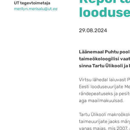
UT tegevtoimetaja
looduse
merilyn.merisalu@ut.ee
29.08.2024
Läänemaal Puhtu poolsa
taimeökoloogilisi vaat
sinna Tartu Ülikooli j
Virtsu lähedal laiuvast
Eesti looduseuurijate M
rändepeatuseks ja pesits
aga maailmakuulsad.
Tartu Ülikooli makroökol
taimeuurijate jaoks märg
vanas majas, mis 2007. 