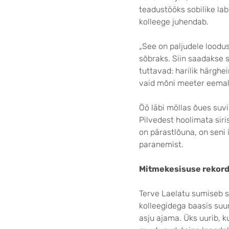
teadustööks sobilike lab
kolleege juhendab.
„See on paljudele loodu
sõbraks. Siin saadakse s
tuttavad: harilik härgh
vaid mõni meeter eemal
Öö läbi möllas õues su
Pilvedest hoolimata siri
on pärastlõuna, on seni
paranemist.
Mitmekesisuse rekord
Terve Laelatu sumiseb s
kolleegidega baasis suur
asju ajama. Üks uurib, k