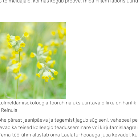
 tolmeldajaid, kolmas kogub proove, mida hiljem laboris uurid
tolmeldamisökoloogia töörühma üks uuritavaid liike on harilik
 Reinula
he pärast jaanipäeva ja tegemist jagub sügiseni, vahepeal p
ulevad ka teised kolleegid teadusseminare või kirjutamislaagre
 Tema töörühm alustab oma Laelatu-hooaega juba kevadel, kui