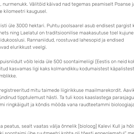
, nurmenukk. Välitöid käivad nad tegemas peamiselt Poanse j
e kilomeetri kaugusel.
listi üle 3000 hektari. Puhtu poolsaarel asub endisest pargist
lumets ning Laelatul on traditsioonilise maakasutuse toel kujun
iidukooslusi. Rannaniidud, roostuvad lahesopid ja endised
ad elurikkust veelgi.
puisniidult võib leida üle 500 soontaimeliigi (Eestis on neid k
eitud kasvamas ligi kaks kolmandikku kodumaistest käpalistest
mblikke.
registreeritud mitu taimede liigirikkuse maailmarekordit. Aav
sündinud tipptulemust hästi. Ta tuli koos kaaslastega parasjagu
umi ringkäigult ja kõndis mööda vana raudteetammi bioloogia
ja peatus, sealt vaatas välja õnnelik [bioloog] Kalevi Kull ja hõ
liiki soontaimi ühe ruutmeetri kohta oli tõesti enneolematu!“ 