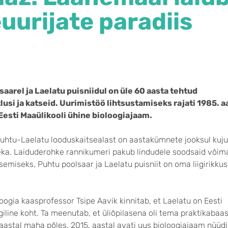
uurijate paradiis
arel ja Laelatu puisniidul on üle 60 aasta tehtud
lusi ja katseid. Uurimistöö lihtsustamiseks rajati 1985. a
a Eesti Maaülikooli ühine bioloogiajaam.
 Puhtu-Laelatu looduskaitsealast on aastakümnete jooksul kuj
eka. Laiduderohke rannikumeri pakub lindudele soodsaid võima
emiseks, Puhtu poolsaar ja Laelatu puisniit on oma liigirikku
oogia kaasprofessor Tsipe Aavik kinnitab, et Laelatu on Eesti
iline koht. Ta meenutab, et üliõpilasena oli tema praktikabaas
aastal maha põles. 2015. aastal avati uus bioloogiajaam nüüd