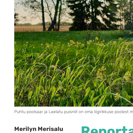
Puhtu poolsaar ja Laelatu puisniit on oma liigirikkuse poolest 
Reporta
Merilyn Merisalu