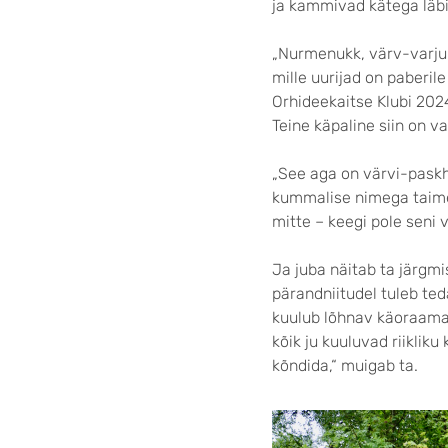
ja kammivad kätega läbi
„Nurmenukk, värv-varjuli
mille uurijad on paberil
Orhideekaitse Klubi 2024
Teine käpaline siin on v
„See aga on värvi-paskh
kummalise nimega taime 
mitte – keegi pole seni v
Ja juba näitab ta järgmis
pärandniitudel tuleb ted
kuulub lõhnav käoraamat,
kõik ju kuuluvad riikliku
kõndida,“ muigab ta.