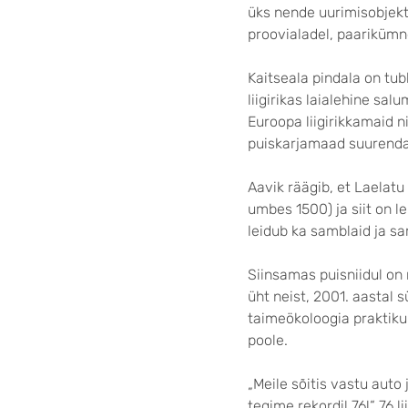
üks nende uurimisobjekt
proovialadel, paarikümn
Kaitseala pindala on tub
liigirikas laialehine sa
Euroopa liigirikkamaid n
puiskarjamaad suurendav
Aavik räägib, et Laelatu 
umbes 1500) ja siit on l
leidub ka samblaid ja sa
Siinsamas puisniidul on 
üht neist, 2001. aastal 
taimeökoloogia praktik
poole.
„Meile sõitis vastu auto 
tegime rekordi! 76!“ 76 