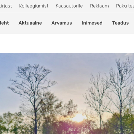
irjast
Kolleegiumist
Kaasautorile
Reklaam
Paku t
leht
Aktuaalne
Arvamus
Inimesed
Teadus