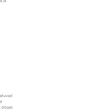
a ja
eatuvad
id
 õitseb