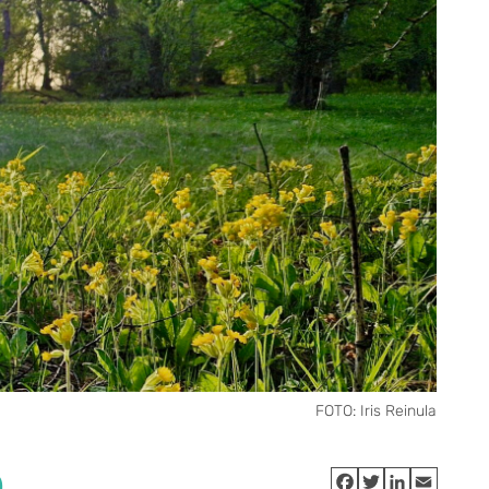
FOTO: Iris Reinula
b