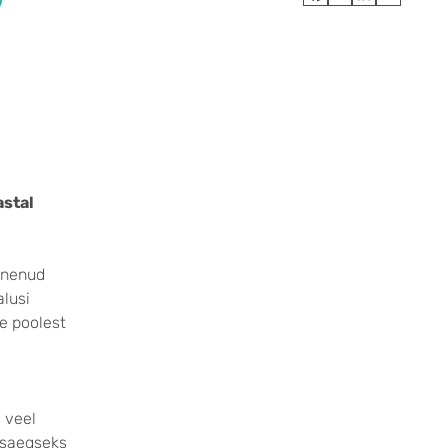
astal
unenud
lusi
se poolest
 veel
isaegseks