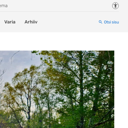
Juurde
eema
Varia
Arhiiv
Otsi sisu