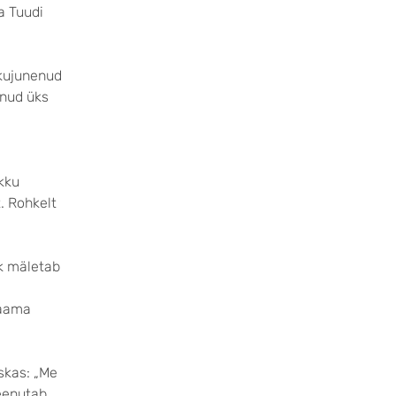
a Tuudi
 kujunenud
enud üks
okku
. Rohkelt
ik mäletab
jaama
iskas: „Me
meenutab