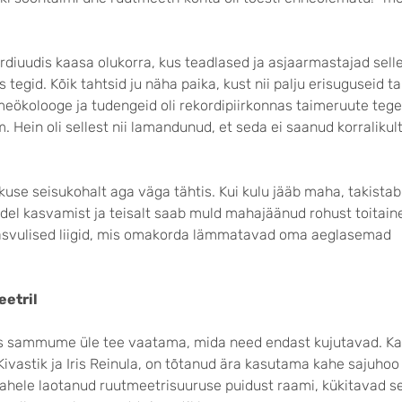
rdiuudis kaasa olukorra, kus teadlased ja asjaarmastajad sell
 tegid. Kõik tahtsid ju näha paika, kust nii palju erisuguseid ta
aimeökolooge ja tudengeid oli rekordipiirkonnas taimeruute te
Hein oli sellest nii lamandunud, et seda ei saanud korralikult 
ikkuse seisukohalt aga väga tähtis. Kui kulu jääb maha, takistab
del kasvamist ja teisalt saab muld mahajäänud rohust toitaine
svulised liigid, mis omakorda lämmatavad oma aeglasemad
eetril
s sammume üle tee vaatama, mida need endast kujutavad. K
ivastik ja Iris Reinula, on tõtanud ära kasutama kahe sajuhoo
ahele laotanud ruutmeetrisuuruse puidust raami, kükitavad se