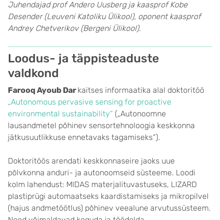
Juhendajad prof Andero Uusberg ja kaasprof Kobe
Desender (Leuveni Katoliku Ülikool), oponent kaasprof
Andrey Chetverikov (Bergeni Ülikool).
Loodus- ja täppisteaduste
valdkond
Farooq Ayoub Dar
kaitses informaatika alal doktoritöö
„Autonomous pervasive sensing for proactive
environmental sustainability“
(„Autonoomne
lausandmetel põhinev sensortehnoloogia keskkonna
jätkusuutlikkuse ennetavaks tagamiseks“).
Doktoritöös arendati keskkonnaseire jaoks uue
põlvkonna anduri- ja autonoomseid süsteeme. Loodi
kolm lahendust: MIDAS materjalituvastuseks, LIZARD
plastiprügi automaatseks kaardistamiseks ja mikropilvel
(hajus andmetöötlus) põhinev veealune arvutussüsteem.
Need võimaldavad koguda ja töödelda