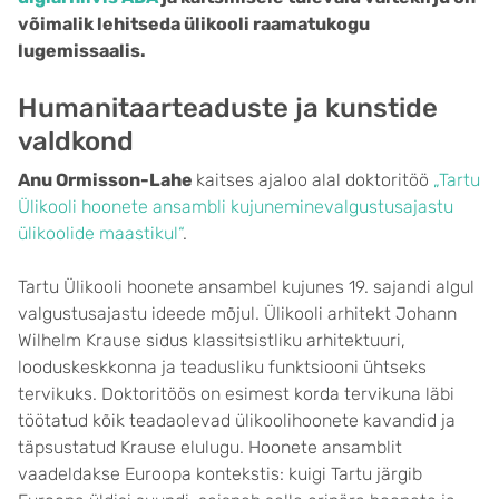
võimalik lehitseda ülikooli raamatukogu
lugemissaalis.
Humanitaarteaduste ja kunstide
valdkond
Anu Ormisson-Lahe
kaitses ajaloo alal doktoritöö
„Tartu
Ülikooli hoonete ansambli
kujunemine
valgustusajastu
ülikoolide maastikul“
.
Tartu Ülikooli hoonete ansambel kujunes 19. sajandi algul
valgustusajastu ideede mõjul. Ülikooli arhitekt Johann
Wilhelm Krause sidus klassitsistliku arhitektuuri,
looduskeskkonna ja teadusliku funktsiooni ühtseks
tervikuks. Doktoritöös on esimest korda tervikuna läbi
töötatud kõik teadaolevad ülikoolihoonete kavandid ja
täpsustatud Krause elulugu. Hoonete ansamblit
vaadeldakse Euroopa kontekstis: kuigi Tartu järgib