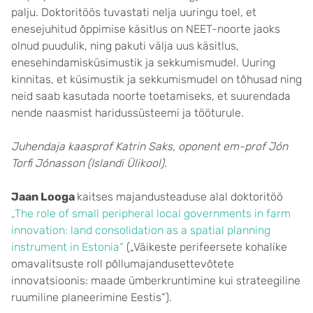
palju. Doktoritöös tuvastati nelja uuringu toel, et
enesejuhitud õppimise käsitlus on NEET-noorte jaoks
olnud puudulik, ning pakuti välja uus käsitlus,
enesehindamisküsimustik ja sekkumismudel. Uuring
kinnitas, et küsimustik ja sekkumismudel on tõhusad ning
neid saab kasutada noorte toetamiseks, et suurendada
nende naasmist haridussüsteemi ja tööturule.
Juhendaja kaasprof Katrin Saks, oponent em-prof Jón
Torfi Jónasson (Islandi Ülikool).
Jaan Looga
kaitses majandusteaduse alal doktoritöö
„The role of small peripheral local governments in farm
innovation: land consolidation as a spatial planning
instrument in Estonia“
(„Väikeste perifeersete kohalike
omavalitsuste roll põllumajandusettevõtete
innovatsioonis: maade ümberkruntimine kui strateegiline
ruumiline planeerimine Eestis“).