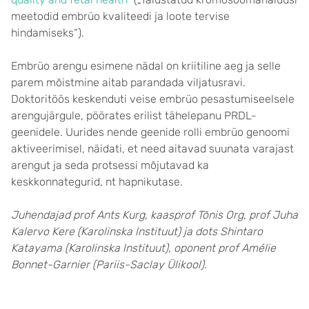
meetodid embrüo kvaliteedi ja loote tervise
hindamiseks“).
Embrüo arengu esimene nädal on kriitiline aeg ja selle
parem mõistmine aitab parandada viljatusravi.
Doktoritöös keskenduti veise embrüo pesastumiseelsele
arengujärgule, pöörates erilist tähelepanu PRDL-
geenidele. Uurides nende geenide rolli embrüo genoomi
aktiveerimisel, näidati, et need aitavad suunata varajast
arengut ja seda protsessi mõjutavad ka
keskkonnategurid, nt hapnikutase.
Juhendajad prof Ants Kurg, kaasprof Tõnis Org, prof Juha
Kalervo Kere (Karolinska lnstituut) ja dots Shintaro
Katayama (Karolinska lnstituut), oponent prof Amélie
Bonnet-Garnier (Pariis-Saclay Ülikool).