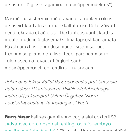
otsusteni: õigluse tagamine masinõppemudelites“).
Masinõppesüsteemid mõjutavad üha rohkem olulisi
otsuseid, kuid alusandmete kallutatuse tõttu võivad
need tekitada ebaõiglust. Doktoritöös uuriti, kuidas
muuta mudelid õiglasemaks ilma täpsust kaotamata.
Pakuti praktilisi lahendusi mudeli sisemise töö,
treenimise ja andmete kvaliteedi parandamiseks.
Tulemused näitavad, et õiglust saab
masinõppemudelites teadlikult kujundada.
Juhendaja lektor Kallol Roy, oponendid prof Catuscia
Palamidessi (Prantsusmaa Riiklik Infotehnoloogia
Instituut) ja kaasprof Özlem Özgöbek (Norra
Loodusteaduste ja Tehnoloogia Ülikool).
Barış Yaşar
kaitses geenitehnoloogia alal doktoritöö
„Advanced chromosomal testing tools for embryo
quality and fetal health“
(„Täiustatud kromosoomanalüüsi