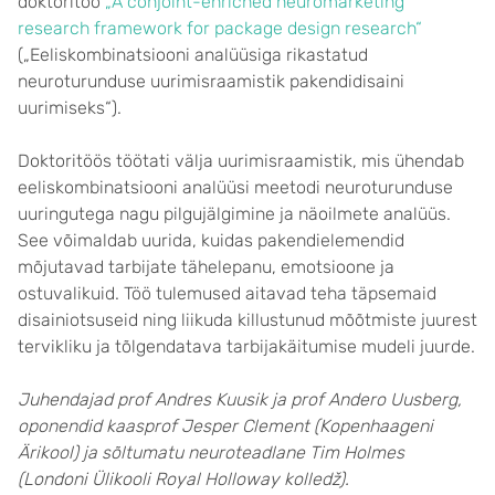
doktoritöö
„A conjoint-enriched neuromarketing
research framework for package design research“
(„Eeliskombinatsiooni analüüsiga rikastatud
neuroturunduse uurimisraamistik pakendidisaini
uurimiseks“).
Doktoritöös töötati välja uurimisraamistik, mis ühendab
eeliskombinatsiooni analüüsi meetodi neuroturunduse
uuringutega nagu pilgujälgimine ja näoilmete analüüs.
See võimaldab uurida, kuidas pakendielemendid
mõjutavad tarbijate tähelepanu, emotsioone ja
ostuvalikuid. Töö tulemused aitavad teha täpsemaid
disainiotsuseid ning liikuda killustunud mõõtmiste juurest
tervikliku ja tõlgendatava tarbijakäitumise mudeli juurde.
Juhendajad prof Andres Kuusik ja prof Andero Uusberg,
oponendid kaasprof Jesper Clement (Kopenhaageni
Ärikool) ja sõltumatu neuroteadlane Tim Holmes
(Londoni
Ülikooli Royal Holloway kolledž
).