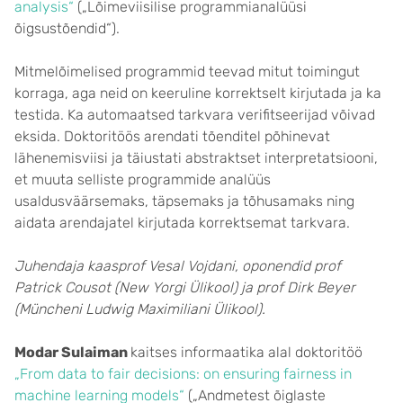
analysis“
(„Lõimeviisilise programmianalüüsi
õigsustõendid“).
Mitmelõimelised programmid teevad mitut toimingut
korraga, aga neid on keeruline korrektselt kirjutada ja ka
testida. Ka automaatsed tarkvara verifitseerijad võivad
eksida. Doktoritöös arendati tõenditel põhinevat
lähenemisviisi ja täiustati abstraktset interpretatsiooni,
et muuta selliste programmide analüüs
usaldusväärsemaks, täpsemaks ja tõhusamaks ning
aidata arendajatel kirjutada korrektsemat tarkvara.
Juhendaja kaasprof Vesal Vojdani, oponendid prof
Patrick Cousot (New Yorgi Ülikool) ja prof Dirk Beyer
(Müncheni Ludwig Maximiliani Ülikool).
Modar Sulaiman
kaitses informaatika alal doktoritöö
„From data to fair decisions: on ensuring fairness in
machine learning models“
(„Andmetest õiglaste