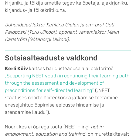
kirjaniku ja tõlkija ametile tegev ka õpetaja, ajakirjaniku,
kirjandus- ja tõlkekriitikuna.
Juhendajad lektor Katiliina Gielen ja em-prof Outi
Paloposki (Turu Ülikool), oponent vanemlektor Malin
Carlström (Göteborgi Ülikool).
Sotsiaalteaduste valdkond
Kerli Kõiv
kaitses haridusteaduse alal doktoritöö
„Supporting NEET youth in continuing their learning path
through the assessment and development of
preconditions for self-directed learning“
(„NEET
staatuses noorte õpiteekonna jätkamise toetamine
enesejuhitud õppimise eelduste hindamise ja
arendamise kaudu“).
Noori, kes ei õpi ega tööta (NEET – ingl
not in
employment, education and training
) on murettekitavalt