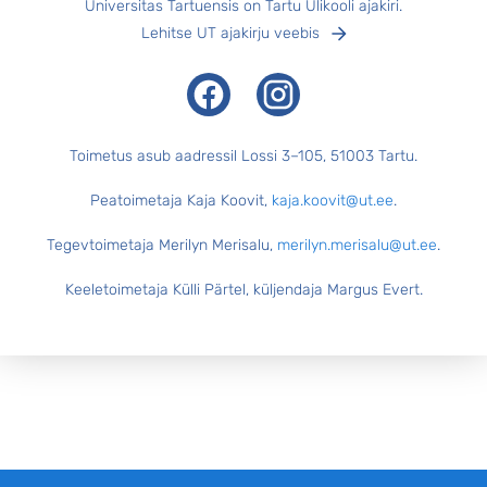
Universitas Tartuensis on Tartu Ülikooli ajakiri.
Lehitse UT ajakirju veebis
Facebook
Instagram
Toimetus asub aadressil Lossi 3–105, 51003 Tartu.
Peatoimetaja Kaja Koovit,
kaja.koovit@ut.ee
.
Tegevtoimetaja Merilyn Merisalu,
merilyn.merisalu@ut.ee
.
Keeletoimetaja Külli Pärtel, küljendaja Margus Evert.