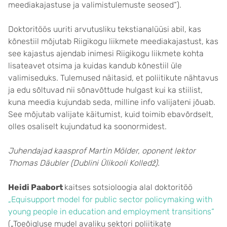
meediakajastuse ja valimistulemuste seosed“).
Doktoritöös uuriti arvutusliku tekstianalüüsi abil, kas
kõnestiil mõjutab Riigikogu liikmete meediakajastust, kas
see kajastus ajendab inimesi Riigikogu liikmete kohta
lisateavet otsima ja kuidas kandub kõnestiil üle
valimiseduks. Tulemused näitasid, et poliitikute nähtavus
ja edu sõltuvad nii sõnavõttude hulgast kui ka stiilist,
kuna meedia kujundab seda, milline info valijateni jõuab.
See mõjutab valijate käitumist, kuid toimib ebavõrdselt,
olles osaliselt kujundatud ka soonormidest.
Juhendajad kaasprof Martin Mölder, oponent lektor
Thomas Däubler (Dublini Ülikooli Kolledž).
Heidi Paabort
kaitses sotsioloogia alal doktoritöö
„Equisupport model for public sector policymaking with
young people in education and employment transitions“
(„Toeõigluse mudel avaliku sektori poliitikate