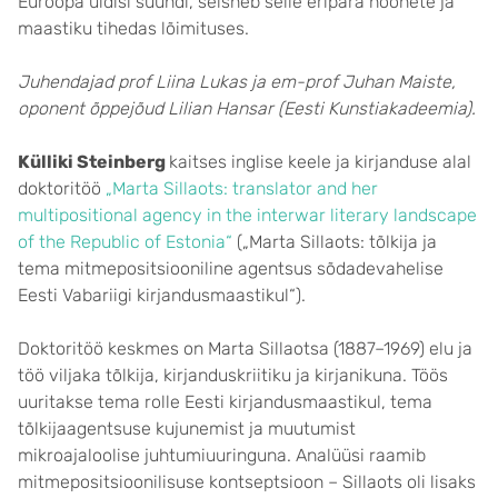
Euroopa üldisi suundi, seisneb selle eripära hoonete ja
maastiku tihedas lõimituses.
Juhendajad prof Liina Lukas ja em-prof Juhan Maiste,
oponent õppejõud Lilian Hansar (Eesti Kunstiakadeemia).
Külliki Steinberg
kaitses inglise keele ja kirjanduse alal
doktoritöö
„Marta Sillaots: translator and her
multipositional agency in the interwar literary landscape
of the Republic of Estonia“
(„Marta Sillaots: tõlkija ja
tema mitmepositsiooniline agentsus sõdadevahelise
Eesti Vabariigi kirjandusmaastikul“).
Doktoritöö keskmes on Marta Sillaotsa (1887–1969) elu ja
töö viljaka tõlkija, kirjanduskriitiku ja kirjanikuna. Töös
uuritakse tema rolle Eesti kirjandusmaastikul, tema
tõlkijaagentsuse kujunemist ja muutumist
mikroajaloolise juhtumiuuringuna. Analüüsi raamib
mitmepositsioonilisuse kontseptsioon – Sillaots oli lisaks