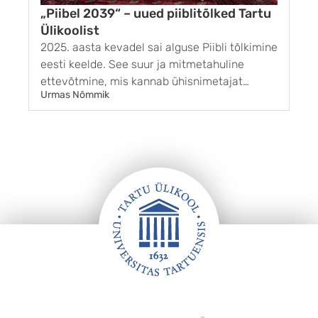
„Piibel 2039“ – uued piiblitõlked Tartu
Ülikoolist
2025. aasta kevadel sai alguse Piibli tõlkimine
I
eesti keelde. See suur ja mitmetahuline
t
ettevõtmine, mis kannab ühisnimetajat
B
Urmas Nõmmik
O
„Piibel 2039“, vajab selgitamist mitme kandi
U
pealt. Tihti küsitakse meilt, miks üldse Piiblit
l
tõlkida, kui tõlkeid on niigi. See mulje on
n
tegelikult petlik. ...
m
i
Jalus