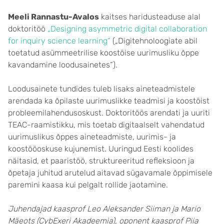
Meeli Rannastu-Avalos
kaitses haridusteaduse alal
doktoritöö
„Designing asymmetric digital collaboration
for inquiry science learning“
(„Digitehnoloogiate abil
toetatud asümmeetrilise koostöise uurimusliku õppe
kavandamine loodusainetes“).
Loodusainete tundides tuleb lisaks aineteadmistele
arendada ka õpilaste uurimuslikke teadmisi ja koostöist
probleemilahendusoskust. Doktoritöös arendati ja uuriti
TEAC-raamistikku, mis toetab digitaalselt vahendatud
uurimuslikus õppes aineteadmiste, uurimis- ja
koostööoskuse kujunemist. Uuringud Eesti koolides
näitasid, et paaristöö, struktureeritud refleksioon ja
õpetaja juhitud arutelud aitavad sügavamale õppimisele
paremini kaasa kui pelgalt rollide jaotamine.
Juhendajad kaasprof Leo Aleksander Siiman ja Mario
Mäeots (CybExeri Akadeemia), oponent kaasprof Piia