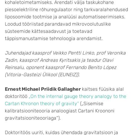
kohaletoimetamiseks. Arendati välja taskukohane
piesoelektriline rõhuregulaator ning tarkvaralahendused
liposoomide tootmise ja analüüsi automatiseerimiseks.
Loodud tööriistad parandavad mikrovoolutuslike
süsteemide kättesaadavust ja toetavad
täppismanustamise tehnoloogia arendamist.
Juhendajad kaasprof Veikko Pentti Linko, prof Veronika
Zadin, kaasprof Andreas Kyritsakis ja teadur Olavi
Reinsalu, oponent kaasprof Fernando Benito López
(Vitoria-Gasteizi Ülikool (EUNEIZ)).
Ernest Michael Priidik Gallagher
kaitses füüsika alal
doktoritöö
„On the internal gauge theory analogy to the
Cartan Khronon theory of gravity“
(„Sisemise
kalibratsiooniteooria analoogiast Cartani Kroononi
gravitatsiooniteooriaga“).
Doktoritöös uuriti, kuidas ühendada gravitatsioon ja