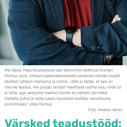
Mai lõpus majandusteaduse alal doktoritöö kaitsnud Kristian
Pentus uuris, millised pakendielemendid panevad mõnda toodet
teistest rohkem märkama ja ostma. „Võib ju öelda, et see on
närune teadus, mis püüab tarbijat meelitada ostma asju, mida ta
ei taha, aga seesama meetod toimib ka näiteks tervislike
toodete puhul ja seda saaks kasutada kestlike ostuotsuste
soosimiseks,“ ütles Pentus.
Foto: Andres Vaher
Värsked teadustööd: