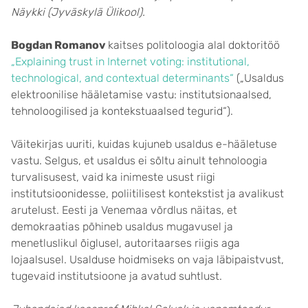
Näykki (Jyväskylä Ülikool).
Bogdan Romanov
kaitses politoloogia alal doktoritöö
„Explaining trust in Internet voting: institutional,
technological, and contextual determinants“
(„Usaldus
elektroonilise hääletamise vastu: institutsionaalsed,
tehnoloogilised ja kontekstuaalsed tegurid“).
Väitekirjas uuriti, kuidas kujuneb usaldus e-hääletuse
vastu. Selgus, et usaldus ei sõltu ainult tehnoloogia
turvalisusest, vaid ka inimeste usust riigi
institutsioonidesse, poliitilisest kontekstist ja avalikust
arutelust. Eesti ja Venemaa võrdlus näitas, et
demokraatias põhineb usaldus mugavusel ja
menetluslikul õiglusel, autoritaarses riigis aga
lojaalsusel. Usalduse hoidmiseks on vaja läbipaistvust,
tugevaid institutsioone ja avatud suhtlust.