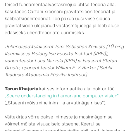
teised fundamentaalvastasmõjud ühtse teooria alla,
kasutades Cartani kroononi gravitatsiooniteooriat ja
kalibratsiooniteooriat. Töö pakub uusi viise siduda
gravitatsioon ülejäänud vastasmõjudega ja loob aluse
edasiseks ühendteooriate uurimiseks.
Juhendajad külalisprof Tomi Sebastian Koivisto (TÜ ning
Keemilise ja Bioloogilise Füüsika Instituut (KBFI)),
vanemteadur Luca Marzola (KBFI) ja kaasprof Stefan
Groote, oponent teadur William E. V. Barker (Tšehhi
Teaduste Akadeemia Füüsika Instituut).
Tarun Khajuria
kaitses informaatika alal doktoritöö
„Scene understanding in human and computer vision“
(„Stseeni mõistmine inim- ja arvutinägemises“).
Väitekirjas võrreldakse inimeste ja masinnägemise
võimet mõista visuaalseid stseene. Keerulise
nägemisülesande ja arvutimudelite abil uuriti inimeste ja