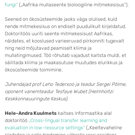
fungi“
(„Aafrika mullaseente bioloogiline mitmekesisus“).
Seened on ökosüsteemide jaoks väga olulised, kuid
nende mitmekesisus on endiselt puudulikult kirjeldatud.
Doktoritöös uuriti seente mitmekesisust Aafrikas,
näidates, et kooslused varieeruvad piirkonniti tugevalt
ning neid mõjutavad peamiselt kliima ja
mullatingimused. Töö rõhutab vajadust kaitsta muldi, et
säilitada kliima ja maakasutuse muutudes elurikkus ja
ökosüsteemide toimimine.
Juhendajad prof Leho Tedersoo ja teadur Sergei Põlme,
oponent vanemteadur Tesfaye Wubet (Helmholtzi
Keskkonnauuringute Keskus).
Hele-Andra Kuulmets
kaitses informaatika alal
doktoritöö
„Cross-lingual transfer learning and
evaluation in low-resource settings“
(„Keeltevaheline
siirdeõpe ja selle hindamine väheste ressurssidega