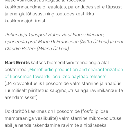
keskkonnaandmeid reaalajas, parandades seire täpsust
ja energiatõhusust ning toetades kestlikku
keskkonnajuhtimist.
Juhendaja kaasprof Huber Raul Flores Macario,
oponendid prof Mario Di Francesco (Aalto Ülikool) ja prof
Claudio Bettini (Milano Ülikool).
Mart Ernits
kaitses biomeditsiini tehnoloogia alal
doktoritöö
„Microfluidic production and characterization
of liposomes towards localized payload release“
(„Mikrovoolutuslik liposoomide valmistamine ja analüüs
ruumiliselt piiritletud kaugmõjutusalaga ravimikandurite
arendamiseks“).
Doktoritöö keskmes on liposoomide (fosfolipiidse
membraaniga vesiikulite) valmistamine mikrovoolutuse
abil ja nende rakendamine ravimite sihipäraseks