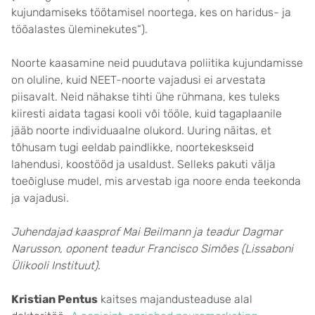
kujundamiseks töötamisel noortega, kes on haridus- ja
tööalastes üleminekutes“).
Noorte kaasamine neid puudutava poliitika kujundamisse
on oluline, kuid NEET-noorte vajadusi ei arvestata
piisavalt. Neid nähakse tihti ühe rühmana, kes tuleks
kiiresti aidata tagasi kooli või tööle, kuid tagaplaanile
jääb noorte individuaalne olukord. Uuring näitas, et
tõhusam tugi eeldab paindlikke, noortekeskseid
lahendusi, koostööd ja usaldust. Selleks pakuti välja
toeõigluse mudel, mis arvestab iga noore enda teekonda
ja vajadusi.
Juhendajad kaasprof Mai Beilmann ja teadur Dagmar
Narusson, oponent teadur Francisco Simões (Lissaboni
Ülikooli Instituut).
Kristian Pentus
kaitses majandusteaduse alal