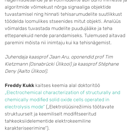
algoritmide võimekust nõrga signaaliga objektide
tuvastamisel ning hinnati tehisarumudelite suutlikkust
töödelda loomulikes stseenides mitut objekti. Analüüs
võimaldas tuvastada mudelite puudujääke ja teha
ettepanekuid nende parandamiseks. Tulemused aitavad
paremini mõista nii inimtaju kui ka tehisnägemist.
Juhendaja kaasprof Jaan Aru, oponendid prof Tim
Kietzmann (Osnabrücki Ülikool) ja kaasprof Stéphane
Deny (Aalto Ülikool).
Freddy Kukk
kaitses keemia alal doktoritöö
„Electrochemical characterization of structurally and
chemically modified solid oxide cells operated in
electrolysis mode“
(„Elektrolüüsirežiimis töötavate
struktuurselt ja keemiliselt modifitseeritud
tahkeoksiidelementide elektrokeemiline
karakteriseerimine“).