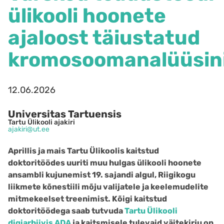
ülikooli hoonete
ajaloost täiustatud
kromosoomanalüüsin
12.06.2026
Universitas Tartuensis
Tartu Ülikooli ajakiri
ajakiri@ut.ee
Aprillis ja mais Tartu Ülikoolis kaitstud
doktoritöödes uuriti muu hulgas ülikooli hoonete
ansambli kujunemist 19. sajandi algul, Riigikogu
liikmete kõnestiili mõju valijatele ja keelemudelite
mitmekeelset treenimist. Kõigi kaitstud
doktoritöödega saab tutvuda
Tartu Ülikooli
digiarhiivis ADA
ja kaitsmisele tulevaid väitekirju on