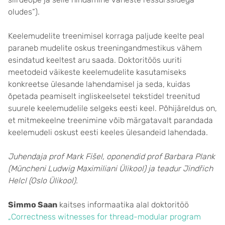
oludes“).
Keelemudelite treenimisel korraga paljude keelte peal
paraneb mudelite oskus treeningandmestikus vähem
esindatud keeltest aru saada. Doktoritöös uuriti
meetodeid väikeste keelemudelite kasutamiseks
konkreetse ülesande lahendamisel ja seda, kuidas
õpetada peamiselt ingliskeelsetel tekstidel treenitud
suurele keelemudelile selgeks eesti keel. Põhijäreldus on,
et mitmekeelne treenimine võib märgatavalt parandada
keelemudeli oskust eesti keeles ülesandeid lahendada.
Juhendaja prof Mark Fišel, oponendid prof Barbara Plank
(Müncheni Ludwig Maximiliani Ülikool) ja teadur Jindřich
Helcl (Oslo Ülikool).
Simmo Saan
kaitses informaatika alal doktoritöö
„Correctness witnesses for thread-modular program