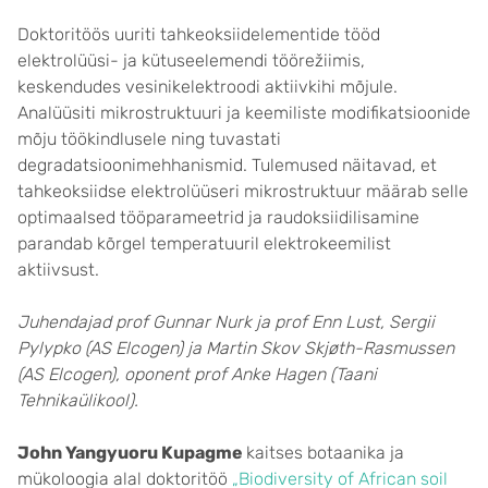
Doktoritöös uuriti tahkeoksiidelementide tööd
elektrolüüsi- ja kütuseelemendi töörežiimis,
keskendudes vesinikelektroodi aktiivkihi mõjule.
Analüüsiti mikrostruktuuri ja keemiliste modifikatsioonide
mõju töökindlusele ning tuvastati
degradatsioonimehhanismid. Tulemused näitavad, et
tahkeoksiidse elektrolüüseri mikrostruktuur määrab selle
optimaalsed tööparameetrid ja raudoksiidilisamine
parandab kõrgel temperatuuril elektrokeemilist
aktiivsust.
Juhendajad prof Gunnar Nurk ja prof Enn Lust, Sergii
Pylypko (AS Elcogen) ja Martin Skov Skjøth-Rasmussen
(AS Elcogen), oponent prof Anke Hagen (Taani
Tehnikaülikool).
John Yangyuoru Kupagme
kaitses botaanika ja
mükoloogia alal doktoritöö
„Biodiversity of African soil