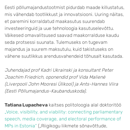
Eesti põllumajandustootmist pidurdab maade killustatus,
mis vähendab tootlikkust ja innovatsiooni. Uuring näitas,
et paremini korraldatud maakasutus suurendab
investeeringuid ja uue tehnoloogia kasutuselevõttu.
Väikesed omavalitsused saavad maakorralduse kaudu
seda protsessi suunata. Tulemuseks on tugevam
majandus ja suurem maksutulu, kuid takistuseks on
vähene suutlikkus arendusvahendeid tõhusalt kasutada.
Juhendajad prof Kadri Ukrainski ja konsultant Peter
Joachim Friedrich, oponendid prof Vida Malienė
(Liverpooli John Mooresi Ülikool) ja Ants-Hannes Viira
(Eesti Põllumajandus-Kaubanduskoda).
Tatiana Lupacheva
kaitses politoloogia alal doktoritöö
„Voice, visibility, and viability: connecting parliamentary
speech, media coverage, and electoral performance of
MPs in Estonia“
(„Riigikogu liikmete sõnavõttude,