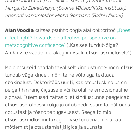
Juhendajad kaasprof Mihkel Solvak ja vanemteadur
Margarita Zavadskaya (Soome Välispoliitika Instituut),
oponent vanemlektor Micha Germann (Bathi Ülikool).
Alan Voodla
kaitses psühholoogia alal doktoritöö
„Does
it feel right? Towards an affective perspective on
metacognitive confidence“
(„Kas see tundub õige?
Afektiivne vaade metakognitiivsele otsustuskindlusele“).
Meie otsuseid saadab tavaliselt kindlustunne: mõni otsus
tundub väga kindel, mõni teine võib aga tekitada
ebakindlust. Doktoritöös uuriti, kas otsustuskindlus on
pelgalt hinnang õigsusele või ka oluline emotsionaalne
signaal. Tulemused näitasid, et kindlustunne peegeldab
otsustusprotsessi kulgu ja aitab seda suunata, sõltudes
ootustest ja tõendite tugevusest. Seega toimib
otsustuskindlus metakognitiivse tundena, mis aitab
mõtlemist ja otsustamist jälgida ja suunata.