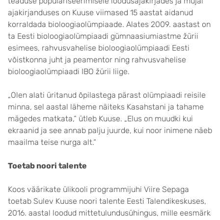
teaduse populariseerimisele loodusajakirjades ja mujal
ajakirjanduses on Kuuse viimased 15 aastat aidanud
korraldada bioloogiaolümpiaade. Alates 2009. aastast on
ta Eesti bioloogiaolümpiaadi gümnaasiumiastme žürii
esimees, rahvusvahelise bioloogiaolümpiaadi Eesti
võistkonna juht ja peamentor ning rahvusvahelise
bioloogiaolümpiaadi IBO žürii liige.
„Olen alati üritanud õpilastega pärast olümpiaadi reisile
minna, sel aastal läheme näiteks Kasahstani ja tahame
mägedes matkata,“ ütleb Kuuse. „Elus on muudki kui
ekraanid ja see annab palju juurde, kui noor inimene näeb
maailma teise nurga alt.“
Toetab noori talente
Koos väärikate ülikooli programmijuhi Viire Sepaga
toetab Sulev Kuuse noori talente Eesti Talendikeskuses,
2016. aastal loodud mittetulundusühingus, mille eesmärk