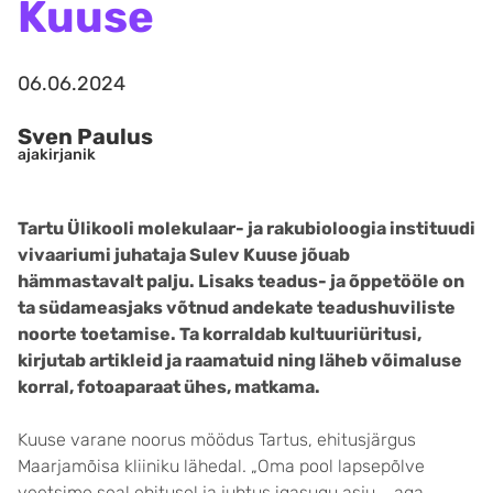
Kuuse
06.06.2024
Sven Paulus
ajakirjanik
Tartu Ülikooli molekulaar- ja rakubioloogia instituudi
vivaariumi juhataja Sulev Kuuse jõuab
hämmastavalt palju. Lisaks teadus- ja õppetööle on
ta südameasjaks võtnud andekate teadushuviliste
noorte toetamise. Ta korraldab kultuuriüritusi,
kirjutab artikleid ja raamatuid ning läheb võimaluse
korral, fotoaparaat ühes, matkama.
Kuuse varane noorus möödus Tartus, ehitusjärgus
Maarjamõisa kliiniku lähedal. „Oma pool lapsepõlve
veetsime seal ehitusel ja juhtus igasugu asju … aga