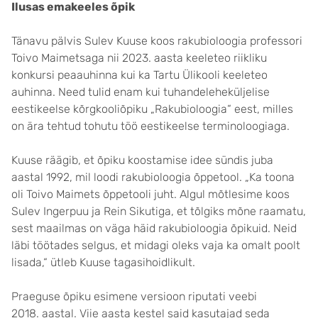
Ilusas emakeeles õpik
Tänavu pälvis Sulev Kuuse koos rakubioloogia professori
Toivo Maimetsaga nii 2023. aasta keeleteo riikliku
konkursi peaauhinna kui ka Tartu Ülikooli keeleteo
auhinna. Need tulid enam kui tuhandeleheküljelise
eestikeelse kõrgkooliõpiku „Rakubioloogia“ eest, milles
on ära tehtud tohutu töö eestikeelse terminoloogiaga.
Kuuse räägib, et õpiku koostamise idee sündis juba
aastal 1992, mil loodi rakubioloogia õppetool. „Ka toona
oli Toivo Maimets õppetooli juht. Algul mõtlesime koos
Sulev Ingerpuu ja Rein Sikutiga, et tõlgiks mõne raamatu,
sest maailmas on väga häid rakubioloogia õpikuid. Neid
läbi töötades selgus, et midagi oleks vaja ka omalt poolt
lisada,“ ütleb Kuuse tagasihoidlikult.
Praeguse õpiku esimene versioon riputati veebi
2018. aastal. Viie aasta kestel said kasutajad seda