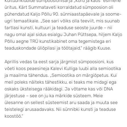
Kultuuriklubide sümpoosionisarja „Kord ja kaos“ esimene
üritus, Kärt Summataveti korraldatud sümpoosion oli
pühendatud Kaljo Põllu 90. sünniaastapäevale ja soome-
ugri temaatikale. „See sari võiks olla teeviit, mis suunab
tartlasi kunsti, kultuuri ja teaduse seoste juurde – nii
nagu omal ajal sidus esialgu Juhan Püttsepa, hiljem Kaljo
Põllu aegne TRÜ kunstikabinet oma tegemistega eri
teaduskondade üliõpilasi ja töötajaid,“ räägib Kuuse.
Aprillis vedas ta eest sarja järgmist sümpoosioni, kus
võeti koos peaesineja Kalevi Kulliga luubi alla semiootika
ja maailma tähendus. „Semiootika on märgiõpetus. Kui
meil poleks näiteks tähestikku, ei teaks me midagi ega
oskaks üksteisega rääkidagi. Ja võtame kas või DNA
järjestuse – see on ju ka märkide süsteem. Meie
ülesanne on sellest süsteemist aru saada ja muuta see
teistelegi arusaadavaks. Nii sünnibki kunsti ja teaduse
koostöö.“