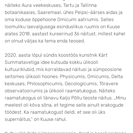
näiteks Aura veekeskuses, Tartu ja Tallinna
botaanikaaias, Saaremaal, ühes Peipsi-äärses aidas ja
oma koduse õppehoone Omicumi aatriumis. Selles
loomuliku laevalgusega esinduslikus ruumis on Kuuse
alates 2018. aastast kureerinud 36 näitust, millest kahel
on olnud väljas ka tema enda teosed.
2020. aasta lõpul sündis koostöös kunstnik Kärt
Summatavetiga idee kutsuda kokku ülikooli
kultuuriklubid, mis korraldavad näitusi ja sümpoosione
seitsmes ülikooli hoones: Physicumis, Omicumis, Delta
keskuses, Philosophicumis, Oecologicumis, Tõravere
observatooriumis ja ülikooli raamatukogus. Näiteks
raamatukogus oli tänavu Kaljo Põllu teoste näitus. „Minu
meelest oli kõva sõna, et tegime selle ainult erakogude
töödest. Ka raamatukogust öeldi, et see oli üks
supernäitus,“ on Kuuse rahul.