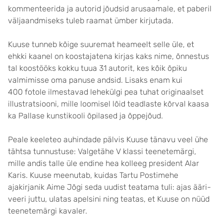
kommenteerida ja autorid jõudsid arusaamale, et paberil
väljaandmiseks tuleb raamat ümber kirjutada.
Kuuse tunneb kõige suuremat heameelt selle üle, et
ehkki kaanel on koostajatena kirjas kaks nime, õnnestus
tal koostööks kokku tuua 31 autorit, kes kõik õpiku
valmimisse oma panuse andsid. Lisaks enam kui
400 fotole ilmestavad lehekülgi pea tuhat originaalset
illustratsiooni, mille loomisel lõid teadlaste kõrval kaasa
ka Pallase kunstikooli õpilased ja õppejõud.
Peale keeleteo auhindade pälvis Kuuse tänavu veel ühe
tähtsa tunnustuse: Valgetähe V klassi teenetemärgi,
mille andis talle üle endine hea kolleeg president Alar
Karis. Kuuse meenutab, kuidas Tartu Postimehe
ajakirjanik Aime Jõgi seda uudist teatama tuli: ajas ääri-
veeri juttu, ulatas apelsini ning teatas, et Kuuse on nüüd
teenetemärgi kavaler.