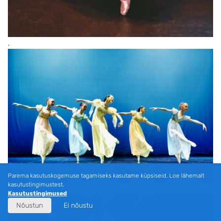
,
Parema kasutuskogemuse tagamiseks kasutame küpsiseid. Loe lähemalt
kasutustingimustest.
,
Kasutustingimused
Nõustun
Ei nõustu