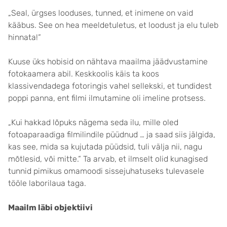
„Seal, ürgses looduses, tunned, et inimene on vaid
kääbus. See on hea meeldetuletus, et loodust ja elu tuleb
hinnata!“
Kuuse üks hobisid on nähtava maailma jäädvustamine
fotokaamera abil. Keskkoolis käis ta koos
klassivendadega fotoringis vahel sellekski, et tundidest
poppi panna, ent filmi ilmutamine oli imeline protsess.
„Kui hakkad lõpuks nägema seda ilu, mille oled
fotoaparaadiga filmilindile püüdnud … ja saad siis jälgida,
kas see, mida sa kujutada püüdsid, tuli välja nii, nagu
mõtlesid, või mitte.“ Ta arvab, et ilmselt olid kunagised
tunnid pimikus omamoodi sissejuhatuseks tulevasele
tööle laborilaua taga.
Maailm läbi objektiivi