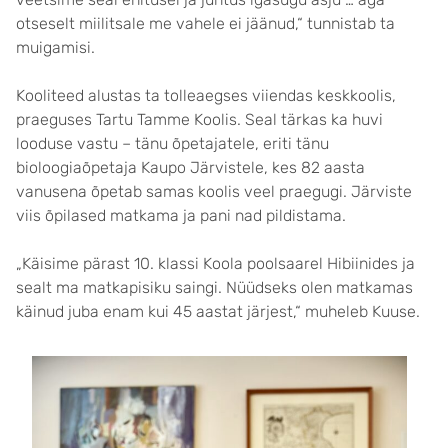
otseselt miilitsale me vahele ei jäänud,“ tunnistab ta
muigamisi.
Kooliteed alustas ta tolleaegses viiendas keskkoolis,
praeguses Tartu Tamme Koolis. Seal tärkas ka huvi
looduse vastu – tänu õpetajatele, eriti tänu
bioloogiaõpetaja Kaupo Järvistele, kes 82 aasta
vanusena õpetab samas koolis veel praegugi. Järviste
viis õpilased matkama ja pani nad pildistama.
„Käisime pärast 10. klassi Koola poolsaarel Hibiinides ja
sealt ma matkapisiku saingi. Nüüdseks olen matkamas
käinud juba enam kui 45 aastat järjest,“ muheleb Kuuse.