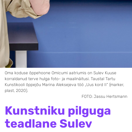
Oma koduse õppehoone Omicumi aatriumis on Sulev Kuuse
korraldanud terve hulga foto- ja maalinäitusi. Taustal Tartu
Kunstikooli õppejõu Marina Aleksejeva töö „Uus kord II“ (marker,
plast, 2020).
FOTO: Jassu Hertsmann
Kunstniku pilguga
teadlane Sulev