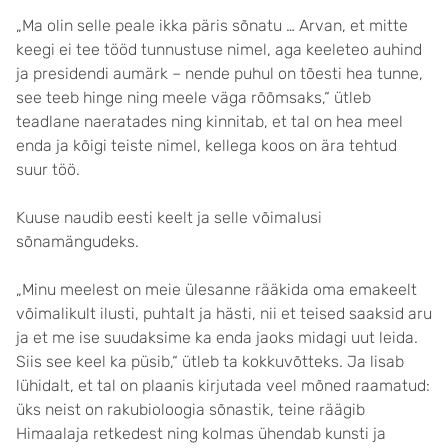
„Ma olin selle peale ikka päris sõnatu … Arvan, et mitte
keegi ei tee tööd tunnustuse nimel, aga keeleteo auhind
ja presidendi aumärk – nende puhul on tõesti hea tunne,
see teeb hinge ning meele väga rõõmsaks,“ ütleb
teadlane naeratades ning kinnitab, et tal on hea meel
enda ja kõigi teiste nimel, kellega koos on ära tehtud
suur töö.
Kuuse naudib eesti keelt ja selle võimalusi
sõnamängudeks.
„Minu meelest on meie ülesanne rääkida oma emakeelt
võimalikult ilusti, puhtalt ja hästi, nii et teised saaksid aru
ja et me ise suudaksime ka enda jaoks midagi uut leida.
Siis see keel ka püsib,“ ütleb ta kokkuvõtteks. Ja lisab
lühidalt, et tal on plaanis kirjutada veel mõned raamatud:
üks neist on rakubioloogia sõnastik, teine räägib
Himaalaja retkedest ning kolmas ühendab kunsti ja