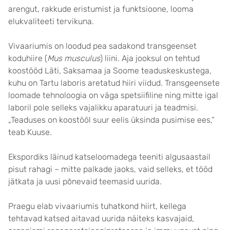
arengut, rakkude eristumist ja funktsioone, looma
elukvaliteeti tervikuna.
Vivaariumis on loodud pea sadakond transgeenset
koduhiire (
Mus musculus
) liini. Aja jooksul on tehtud
koostööd Läti, Saksamaa ja Soome teaduskeskustega,
kuhu on Tartu laboris aretatud hiiri viidud. Transgeensete
loomade tehnoloogia on väga spetsiifiline ning mitte igal
laboril pole selleks vajalikku aparatuuri ja teadmisi.
„Teaduses on koostööl suur eelis üksinda pusimise ees,“
teab Kuuse.
Ekspordiks läinud katseloomadega teeniti algusaastail
pisut rahagi – mitte palkade jaoks, vaid selleks, et tööd
jätkata ja uusi põnevaid teemasid uurida.
Praegu elab vivaariumis tuhatkond hiirt, kellega
tehtavad katsed aitavad uurida näiteks kasvajaid,