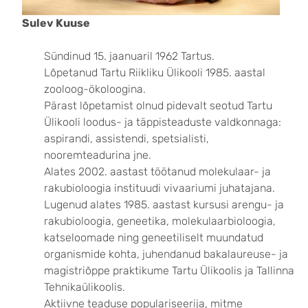
Sulev Kuuse
Sündinud 15. jaanuaril 1962 Tartus.
Lõpetanud Tartu Riikliku Ülikooli 1985. aastal
zooloog-ökoloogina.
Pärast lõpetamist olnud pidevalt seotud Tartu
Ülikooli loodus- ja täppisteaduste valdkonnaga:
aspirandi, assistendi, spetsialisti,
nooremteadurina jne.
Alates 2002. aastast töötanud molekulaar- ja
rakubioloogia instituudi vivaariumi juhatajana.
Lugenud alates 1985. aastast kursusi arengu- ja
rakubioloogia, geneetika, molekulaarbioloogia,
katseloomade ning geneetiliselt muundatud
organismide kohta, juhendanud bakalaureuse- ja
magistriõppe praktikume Tartu Ülikoolis ja Tallinna
Tehnikaülikoolis.
Aktiivne teaduse populariseerija, mitme