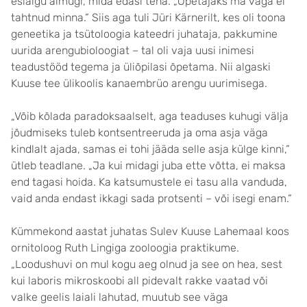
esialgu aimugi, mida edasi teha. „Õpetajaks ma väga ei
tahtnud minna.“ Siis aga tuli Jüri Kärnerilt, kes oli toona
geneetika ja tsütoloogia kateedri juhataja, pakkumine
uurida arengubioloogiat – tal oli vaja uusi inimesi
teadustööd tegema ja üliõpilasi õpetama. Nii algaski
Kuuse tee ülikoolis kanaembrüo arengu uurimisega.
„Võib kõlada paradoksaalselt, aga teaduses kuhugi välja
jõudmiseks tuleb kontsentreeruda ja oma asja väga
kindlalt ajada, samas ei tohi jääda selle asja külge kinni,“
ütleb teadlane. „Ja kui midagi juba ette võtta, ei maksa
end tagasi hoida. Ka katsumustele ei tasu alla vanduda,
vaid anda endast ikkagi sada protsenti – või isegi enam.“
Kümmekond aastat juhatas Sulev Kuuse Lahemaal koos
ornitoloog Ruth Lingiga zooloogia praktikume.
„Loodushuvi on mul kogu aeg olnud ja see on hea, sest
kui laboris mikroskoobi all pidevalt rakke vaatad või
valke geelis laiali lahutad, muutub see väga