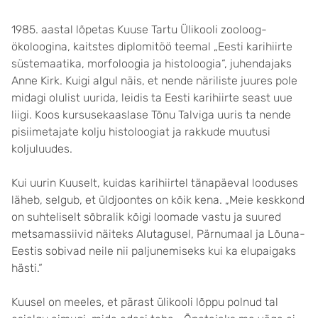
1985. aastal lõpetas Kuuse Tartu Ülikooli zooloog-
ökoloogina, kaitstes diplomitöö teemal „Eesti karihiirte
süstemaatika, morfoloogia ja histoloogia“, juhendajaks
Anne Kirk. Kuigi algul näis, et nende näriliste juures pole
midagi olulist uurida, leidis ta Eesti karihiirte seast uue
liigi. Koos kursusekaaslase Tõnu Talviga uuris ta nende
pisiimetajate kolju histoloogiat ja rakkude muutusi
koljuluudes.
Kui uurin Kuuselt, kuidas karihiirtel tänapäeval looduses
läheb, selgub, et üldjoontes on kõik kena. „Meie keskkond
on suhteliselt sõbralik kõigi loomade vastu ja suured
metsamassiivid näiteks Alutagusel, Pärnumaal ja Lõuna-
Eestis sobivad neile nii paljunemiseks kui ka elupaigaks
hästi.“
Kuusel on meeles, et pärast ülikooli lõppu polnud tal