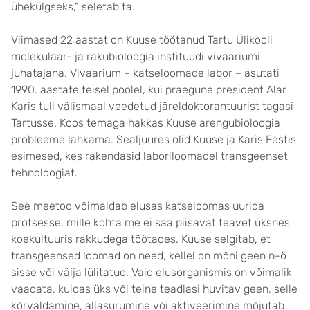
ühekülgseks,“ seletab ta.
Viimased 22 aastat on Kuuse töötanud Tartu Ülikooli
molekulaar- ja rakubioloogia instituudi vivaariumi
juhatajana. Vivaarium – katseloomade labor – asutati
1990. aastate teisel poolel, kui praegune president Alar
Karis tuli välismaal veedetud järeldoktorantuurist tagasi
Tartusse. Koos temaga hakkas Kuuse arengubioloogia
probleeme lahkama. Sealjuures olid Kuuse ja Karis Eestis
esimesed, kes rakendasid laboriloomadel transgeenset
tehnoloogiat.
See meetod võimaldab elusas katseloomas uurida
protsesse, mille kohta me ei saa piisavat teavet üksnes
koekultuuris rakkudega töötades. Kuuse selgitab, et
transgeensed loomad on need, kellel on mõni geen n-ö
sisse või välja lülitatud. Vaid elusorganismis on võimalik
vaadata, kuidas üks või teine teadlasi huvitav geen, selle
kõrvaldamine, allasurumine või aktiveerimine mõjutab