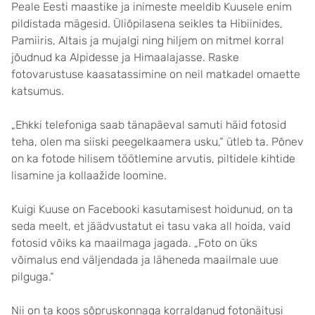
Peale Eesti maastike ja inimeste meeldib Kuusele enim
pildistada mägesid. Üliõpilasena seikles ta Hibiinides,
Pamiiris, Altais ja mujalgi ning hiljem on mitmel korral
jõudnud ka Alpidesse ja Himaalajasse. Raske
fotovarustuse kaasatassimine on neil matkadel omaette
katsumus.
„Ehkki telefoniga saab tänapäeval samuti häid fotosid
teha, olen ma siiski peegelkaamera usku,“ ütleb ta. Põnev
on ka fotode hilisem töötlemine arvutis, piltidele kihtide
lisamine ja kollaažide loomine.
Kuigi Kuuse on Facebooki kasutamisest hoidunud, on ta
seda meelt, et jäädvustatut ei tasu vaka all hoida, vaid
fotosid võiks ka maailmaga jagada. „Foto on üks
võimalus end väljendada ja läheneda maailmale uue
pilguga.“
Nii on ta koos sõpruskonnaga korraldanud fotonäitusi