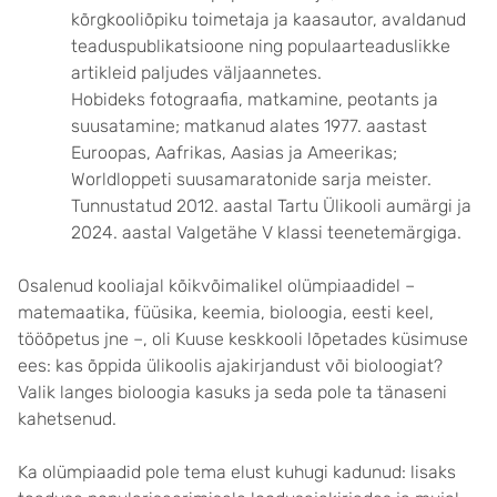
kõrgkooliõpiku toimetaja ja kaasautor, avaldanud
teaduspublikatsioone ning populaarteaduslikke
artikleid paljudes väljaannetes.
Hobideks fotograafia, matkamine, peotants ja
suusatamine; matkanud alates 1977. aastast
Euroopas, Aafrikas, Aasias ja Ameerikas;
Worldloppeti suusamaratonide sarja meister.
Tunnustatud 2012. aastal Tartu Ülikooli aumärgi ja
2024. aastal Valgetähe V klassi teenetemärgiga.
Osalenud kooliajal kõikvõimalikel olümpiaadidel –
matemaatika, füüsika, keemia, bioloogia, eesti keel,
tööõpetus jne –, oli Kuuse keskkooli lõpetades küsimuse
ees: kas õppida ülikoolis ajakirjandust või bioloogiat?
Valik langes bioloogia kasuks ja seda pole ta tänaseni
kahetsenud.
Ka olümpiaadid pole tema elust kuhugi kadunud: lisaks