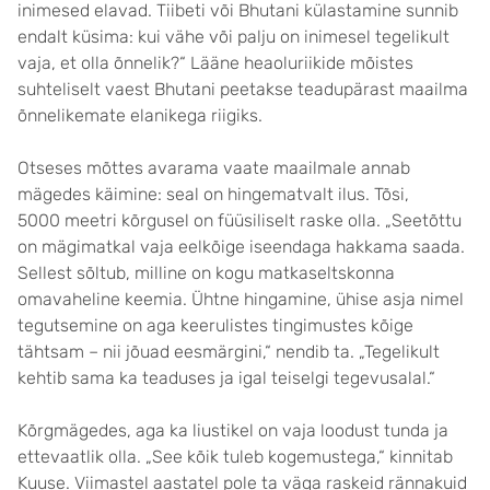
inimesed elavad. Tiibeti või Bhutani külastamine sunnib
endalt küsima: kui vähe või palju on inimesel tegelikult
vaja, et olla õnnelik?“ Lääne heaoluriikide mõistes
suhteliselt vaest Bhutani peetakse teadupärast maailma
õnnelikemate elanikega riigiks.
Otseses mõttes avarama vaate maailmale annab
mägedes käimine: seal on hingematvalt ilus. Tõsi,
5000 meetri kõrgusel on füüsiliselt raske olla. „Seetõttu
on mägimatkal vaja eelkõige iseendaga hakkama saada.
Sellest sõltub, milline on kogu matkaseltskonna
omavaheline keemia. Ühtne hingamine, ühise asja nimel
tegutsemine on aga keerulistes tingimustes kõige
tähtsam – nii jõuad eesmärgini,“ nendib ta. „Tegelikult
kehtib sama ka teaduses ja igal teiselgi tegevusalal.“
Kõrgmägedes, aga ka liustikel on vaja loodust tunda ja
ettevaatlik olla. „See kõik tuleb kogemustega,“ kinnitab
Kuuse. Viimastel aastatel pole ta väga raskeid rännakuid