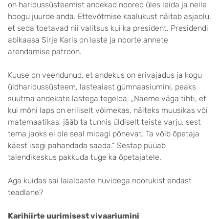
on haridussüsteemist andekad noored üles leida ja neile
hoogu juurde anda. Ettevõtmise kaalukust näitab asjaolu,
et seda toetavad nii valitsus kui ka president. Presidendi
abikaasa Sirje Karis on laste ja noorte annete
arendamise patroon.
Kuuse on veendunud, et andekus on erivajadus ja kogu
üldharidussüsteem, lasteaiast gümnaasiumini, peaks
suutma andekate lastega tegelda. „Näeme väga tihti, et
kui mõni laps on eriliselt võimekas, näiteks muusikas või
matemaatikas, jääb ta tunnis üldiselt teiste varju, sest
tema jaoks ei ole seal midagi põnevat. Ta võib õpetaja
käest isegi pahandada saada.“ Sestap püüab
talendikeskus pakkuda tuge ka õpetajatele.
Aga kuidas sai laialdaste huvidega noorukist endast
teadlane?
Karihiirte uurimisest vivaariumini