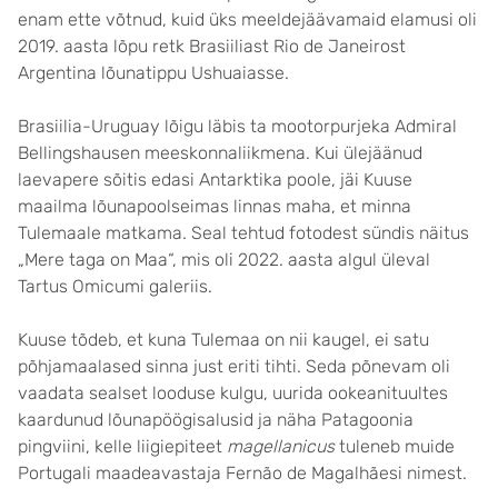
enam ette võtnud, kuid üks meeldejäävamaid elamusi oli
2019. aasta lõpu retk Brasiiliast Rio de Janeirost
Argentina lõunatippu Ushuaiasse.
Brasiilia-Uruguay lõigu läbis ta mootorpurjeka Admiral
Bellingshausen meeskonnaliikmena. Kui ülejäänud
laevapere sõitis edasi Antarktika poole, jäi Kuuse
maailma lõunapoolseimas linnas maha, et minna
Tulemaale matkama. Seal tehtud fotodest sündis näitus
„Mere taga on Maa“, mis oli 2022. aasta algul üleval
Tartus Omicumi galeriis.
Kuuse tõdeb, et kuna Tulemaa on nii kaugel, ei satu
põhjamaalased sinna just eriti tihti. Seda põnevam oli
vaadata sealset looduse kulgu, uurida ookeanituultes
kaardunud lõunapöögisalusid ja näha Patagoonia
pingviini, kelle liigiepiteet
magellanicus
tuleneb muide
Portugali maadeavastaja Fernão de Magalhãesi nimest.