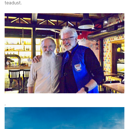
teadust.
,