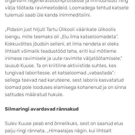
organismi regeneratsiooniprotsesse ja immuunsust ning
välja töötada ravimeetodeid. Loomadega tehtud katsete
tulemusi saab üle kanda inimmeditsiini.
„Pidasin just hiljuti Tartu Ülikooli väärikate ülikoolis
loengu, mille teemaks oli „Elu ilma katseloomadeta“.
Kokkuvõttes jõudsin selleni, et ilma nendeta ei oleks
lihtsalt võimalik teadustööd teha, eriti kui mõtleme
inimese ravimisele ja uute ravimite väljatöötamisele,“
lausub Kuuse. Ta on kriitiline aktivistide suhtes, kes
tungivad laboritesse, et katseloomad „vabastada“:
sellega teevad nad karuteene, sest laboris kasvatatud
loomad pole looduses elamisega kohanenud ja on sinna
sattudes määratud hukule.
Silmaringi avardavad rännakud
Sulev Kuuse peab end õnnelikuks, sest on saanud elus
palju ringi rännata. „Himaalajas nägin, kui lihtsalt