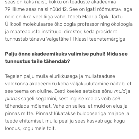
seas on kaks naist, kokku on teaduste akadeemia
79 liikme seas naisi nüüd 12. See on igati rõõmustav, aga
neid on ikka veel liiga vähe, tõdeb Maarja Öpik, Tartu
Ülikooli molekulaarse ökoloogia professor ning ökoloogia
ja maateaduste instituudi direktor, keda president
tunnustab tänavu Valgetähe III klassi teenetemärgiga.
Palju õnne akadeemikuks valimise puhul! Mida see
tunnustus teile tähendab?
Tegelen palju mulla elurikkusega ja mullateaduse
valdkonna akadeemiku koha väljakuulutamine näitab, et
see teema on oluline. Eesti keeles aetakse sõnu
muld
ja
pinnas
sageli segamini, sest inglise keeles võib
soil
tähendada mõlemat. Vahe on selles, et muld on elus ja
pinnas mitte. Pinnast lükatakse buldooseriga majade ja
teede ehitamisel, mulla peal ja sees kasvab aga kogu
loodus, kogu meie toit.