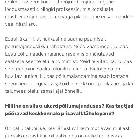
mükoriisaseenekooslust mõjutab sajandi tagune
loodusmaastik. Mingid protsessid, mis koosluste
mustreid kujundavad, on väga pikad ja me ei saa nendest
veel hästi aru.
Edasi läks nii, et hakkasime saama peamiselt
põllumajanduslikku rahastust. Nüüd vaatamegi, kuidas
Eesti põllumaade majandamise viisid mõjutavad
sealsete seente elu ja toimimist. Meid huvitab ka, kuidas
see teadmine saaks talunikku aidata. Bioloogina on
huvitav uurida, kuidas põllumajandamine saab toetada
seeni nende tegevuses; kuidas keskkond püsiks hea ja ka
talumees oleks samal ajal õnnelik.
Milline on siis olukord põllumajanduses? Kas tootjad
pööravad keskkonnale piisavalt tähelepanu?
On palju talunikke, kes järjest rohkem mõtlevad mullast
ja keskkonnast kui millestki, mis on neile tootmiseks