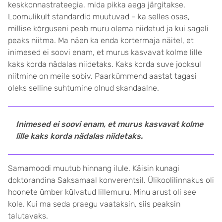
keskkonnastrateegia, mida pikka aega järgitakse.
Loomulikult standardid muutuvad – ka selles osas,
millise kõrguseni peab muru olema niidetud ja kui sageli
peaks niitma. Ma näen ka enda kortermaja näitel, et
inimesed ei soovi enam, et murus kasvavat kolme lille
kaks korda nädalas niidetaks. Kaks korda suve jooksul
niitmine on meile sobiv. Paarkümmend aastat tagasi
oleks selline suhtumine olnud skandaalne.
Inimesed ei soovi enam, et murus kasvavat kolme
lille kaks korda nädalas niidetaks.
Samamoodi muutub hinnang ilule. Käisin kunagi
doktorandina Saksamaal konverentsil. Ülikoolilinnakus oli
hoonete ümber külvatud lillemuru. Minu arust oli see
kole. Kui ma seda praegu vaataksin, siis peaksin
talutavaks.