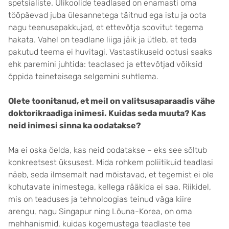
spetsialiste. Ülikoolide teadlased on enamasti oma
tööpäevad juba ülesannetega täitnud ega istu ja oota
nagu teenusepakkujad, et ettevõtja soovitut tegema
hakata. Vahel on teadlane liiga jäik ja ütleb, et teda
pakutud teema ei huvitagi. Vastastikuseid ootusi saaks
ehk paremini juhtida: teadlased ja ettevõtjad võiksid
õppida teineteisega selgemini suhtlema.
Olete toonitanud, et meil on valitsusaparaadis vähe
doktorikraadiga inimesi. Kuidas seda muuta? Kas
neid inimesi sinna ka oodatakse?
Ma ei oska öelda, kas neid oodatakse – eks see sõltub
konkreetsest üksusest. Mida rohkem poliitikuid teadlasi
näeb, seda ilmsemalt nad mõistavad, et tegemist ei ole
kohutavate inimestega, kellega rääkida ei saa. Riikidel,
mis on teaduses ja tehnoloogias teinud väga kiire
arengu, nagu Singapur ning Lõuna-Korea, on oma
mehhanismid, kuidas kogemustega teadlaste tee