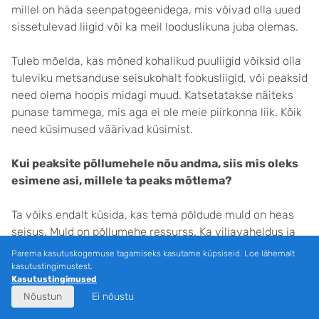
millel on häda seenpatogeenidega, mis võivad olla uued
sissetulevad liigid või ka meil looduslikuna juba olemas.
Tuleb mõelda, kas mõned kohalikud puuliigid võiksid olla
tuleviku metsanduse seisukohalt fookusliigid, või peaksid
need olema hoopis midagi muud. Katsetatakse näiteks
punase tammega, mis aga ei ole meie piirkonna liik. Kõik
need küsimused väärivad küsimist.
Kui peaksite põllumehele nõu andma, siis mis oleks
esimene asi, millele ta peaks mõtlema?
Ta võiks endalt küsida, kas tema põldude muld on heas
seisus. Muld on põllumehe ressurss. Ka viljavaheldus ja
väetamine on muldade hea seisundi eest seismine.
Parema kasutuskogemuse tagamiseks kasutame küpsiseid. Loe lähemalt
Viimasel ajal räägitakse järjest rohkem, et maa ei tohi
kasutustingimustest.
Kasutustingimused
must olla, sest taimkattega maa on kõige parem valik.
Nõustun
Ei nõustu
On olemas erinevad vahekultuurid, kattekultuurid, et
põllul oleks pidevalt mingi haljastus. See hoiab toitaineid