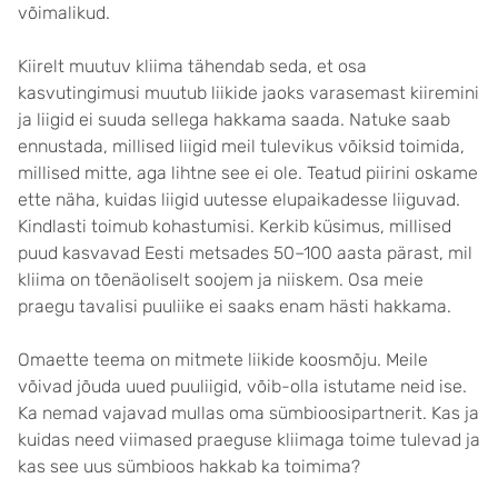
võimalikud.
Kiirelt muutuv kliima tähendab seda, et osa
kasvutingimusi muutub liikide jaoks varasemast kiiremini
ja liigid ei suuda sellega hakkama saada. Natuke saab
ennustada, millised liigid meil tulevikus võiksid toimida,
millised mitte, aga lihtne see ei ole. Teatud piirini oskame
ette näha, kuidas liigid uutesse elupaikadesse liiguvad.
Kindlasti toimub kohastumisi. Kerkib küsimus, millised
puud kasvavad Eesti metsades 50–100 aasta pärast, mil
kliima on tõenäoliselt soojem ja niiskem. Osa meie
praegu tavalisi puuliike ei saaks enam hästi hakkama.
Omaette teema on mitmete liikide koosmõju. Meile
võivad jõuda uued puuliigid, võib-olla istutame neid ise.
Ka nemad vajavad mullas oma sümbioosipartnerit. Kas ja
kuidas need viimased praeguse kliimaga toime tulevad ja
kas see uus sümbioos hakkab ka toimima?