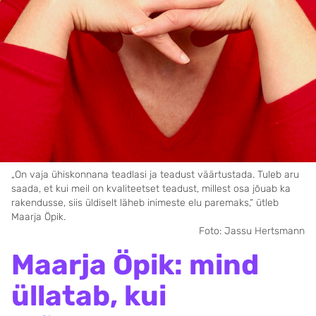
„On vaja ühiskonnana teadlasi ja teadust väärtus­tada. Tuleb aru
saada, et kui meil on kvaliteetset teadust, millest osa jõuab ka
rakendusse, siis üldiselt läheb inimeste elu paremaks,“ ütleb
Maarja Öpik.
Foto: Jassu Hertsmann
Maarja Öpik: mind
üllatab, kui