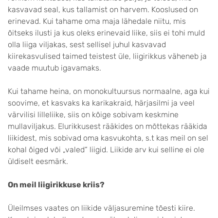
kasvavad seal, kus tallamist on harvem. Kooslused on
erinevad. Kui tahame oma maja lähedale niitu, mis
õitseks ilusti ja kus oleks erinevaid liike, siis ei tohi muld
olla liiga viljakas, sest sellisel juhul kasvavad
kiirekasvulised taimed teistest üle, liigirikkus väheneb ja
vaade muutub igavamaks.
Kui tahame heina, on monokultuursus normaalne, aga kui
soovime, et kasvaks ka karikakraid, härjasilmi ja veel
värvilisi lilleliike, siis on kõige sobivam keskmine
mullaviljakus. Elurikkusest rääkides on mõttekas rääkida
liikidest, mis sobivad oma kasvukohta, s.t kas meil on sel
kohal õiged või „valed“ liigid. Liikide arv kui selline ei ole
üldiselt eesmärk.
On meil liigirikkuse kriis?
Üleilmses vaates on liikide väljasuremine tõesti kiire.