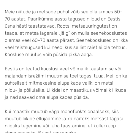
Meie niitude ja metsade puhul võib see olla umbes 50–
70 aastat. Paarikümne aasta tagused niidud on Eestis
üsna hästi taastatavad. Rootsi metsauuringutest on
teada, et metsa lageraie „jälg“ on mulla seenekooslustes
olemas veel 60–70 aasta pärast. Seenekooslused on ikka
veel teistsugused kui need, kus sellist raiet ei ole tehtud.
Koosluse muutus võib püsida pikka aega.
Eestis on teatud kooslusi veel võimalik taastamise või
majandamisrežiimi muutmise toel tagasi tuua. Meil on ka
suhteliselt mitmekesine elupaikade valik: on metsi,
niidu- ja põllulaike. Liikidel on maastikus võimalik liikuda
ja nad saavad oma elupaikades püsida.
Kui maastik muutub väga monofunktsionaalseks, siis
muutub liikide ellujäämine ja ka näiteks metsast tagasi
niiduks tegemine või luha taastamine, et kullerkupp
sinna naaseks, järjest raskemaks.