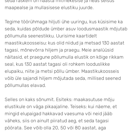
seda raskem on naasta mitmekesise ja heas seisus
maapealse ja mullasisese elustiku juurde.
Tegime töörühmaga hiljuti ühe uuringu, kus küsisime ka
seda, kuidas põldude ümber asuv loodusmaastik mõjutab
põllumulla seenestikku. Uurisime kaartidelt
maastikukoosseisu: kus olid niidud ja metsad 130 aastat
tagasi, mõnevõrra hiljem ja praegu. Meie analüüsid
näitasid, et praegune põllumulla elustik on kõige rikkam
seal, kus 130 aastat tagasi oli rohkem looduslikke
elupaiku, niite ja metsi põllu ümber. Maastikukoosseis
võib üle sajandi hiljem mõjutada seda, millised seened
põllumullas elavad.
Selles on kaks sõnumit. Esiteks: maakasutuse mõju
elustikule on väga pikaajaline. Teiseks: kui näeme, et
mingid elupaigad hakkavad vaesuma või neid jääb
väheks, siis on ainult piiratud aeg, et seda tagasi
pöörata. See võib olla 20, 50 või 80 aastat, aga