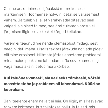
Oluline on, et inimesed jõuaksid mitmekesisuse
märkamiseni. Toomemäe nõlvu niidetakse varasemast
vähem. Ja tuleb välja, et varakevadel õitsevad seal
valged ja sinised taimed, seejärel tulevad varasuvel
järgmised liigid, suve keskel kõrged kellukad.
Varem ei teadnud me nende olemasolust midagi, sest
need niideti maha. Lisaks tekitas järskude nõlvade pidev
niitmine erosiooni. Niitmata jättes ennetame probleemi,
mida muidu peaksime lahendama. Ja suvekuumuses ju
väga madalaks niidetud muru kõrbeb.
Kui taluõues vanasti jala veriseks tõmbasid, võtsid
maast teelehe ja probleem oli lahendatud. Nüüd on
keerukam.
Jah, teelehte enam naljalt ei leia. On liigid, mis kasvavad
rohkem kohtades, kus tallatakse palju, ja teised, mis