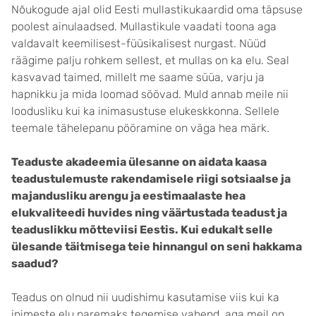
Nõukogude ajal olid Eesti mullastikukaardid oma täpsuse
poolest ainulaadsed. Mullastikule vaadati toona aga
valdavalt keemilisest-füüsikalisest nurgast. Nüüd
räägime palju rohkem sellest, et mullas on ka elu. Seal
kasvavad taimed, millelt me saame süüa, varju ja
hapnikku ja mida loomad söövad. Muld annab meile nii
loodusliku kui ka inimasustuse elukeskkonna. Sellele
teemale tähelepanu pööramine on väga hea märk.
Teaduste akadeemia ülesanne on aidata kaasa
teadustulemuste rakendamisele riigi sotsiaalse ja
majandusliku arengu ja eestimaalaste hea
elukvaliteedi huvides ning väärtustada teadust ja
teaduslikku mõtteviisi Eestis. Kui edukalt selle
ülesande täitmisega teie hinnangul on seni hakkama
saadud?
Teadus on olnud nii uudishimu kasutamise viis kui ka
inimeste elu paremaks tegemise vahend, aga meil on