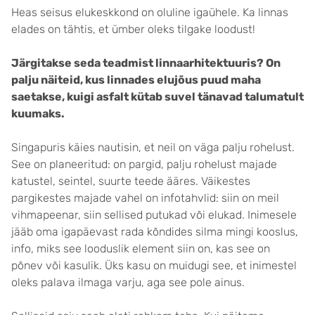
Heas seisus elukeskkond on oluline igaühele. Ka linnas
elades on tähtis, et ümber oleks tilgake loodust!
Järgitakse seda teadmist linnaarhitektuuris? On
palju näiteid, kus linnades elujõus puud maha
saetakse, kuigi asfalt kütab suvel tänavad talumatult
kuumaks.
Singapuris käies nautisin, et neil on väga palju rohelust.
See on planeeritud: on pargid, palju rohelust majade
katustel, seintel, suurte teede ääres. Väikestes
pargikestes majade vahel on infotahvlid: siin on meil
vihmapeenar, siin sellised putukad või elukad. Inimesele
jääb oma igapäevast rada kõndides silma mingi kooslus,
info, miks see looduslik element siin on, kas see on
põnev või kasulik. Üks kasu on muidugi see, et inimestel
oleks palava ilmaga varju, aga see pole ainus.