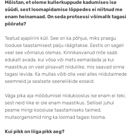
Mõistan, et oleme kullerkuppude kadumises ise
süüdi, sest loomapidamise lõppedes ei niitnud me
enam heinamaad. On seda protsessi võimalik tagasi
pöörata?
Teatud ajapiirini küll. See on ka põhjus, miks praegu
looduse taastamisest palju räägitakse. Eestis on sageli
veel see võimalus olemas. Kinnikasvanud niite saab
edukalt avada, kui võsa või mets eemaldada ja kui
maastikus on veel piisavalt niiduliike, mis saavad sinna
tagasi levida. Ka mullas võib olla veel alles niidutaimede
seemneid ja sealsete seeneliikide eoseid.
Väga pika aja möödumisel niidukooslus ise enam ei teki,
sest neid liike ei ole enam maastikus. Sellisel juhul
peame mingi koosluse taastamiseks taimed,
mullaorganismid ning ka loomad tagasi tooma.
Kui pikk on liiga pikk aeg?