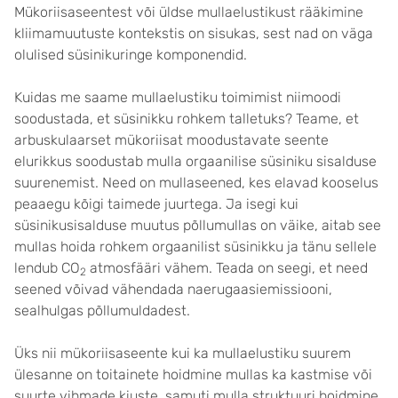
Mükoriisaseentest või üldse mullaelustikust rääkimine
kliimamuutuste kontekstis on sisukas, sest nad on väga
olulised süsinikuringe komponendid.
Kuidas me saame mullaelustiku toimimist niimoodi
soodustada, et süsinikku rohkem talletuks? Teame, et
arbuskulaarset mükoriisat moodustavate seente
elurikkus soodustab mulla orgaanilise süsiniku sisalduse
suurenemist. Need on mullaseened, kes elavad kooselus
peaaegu kõigi taimede juurtega. Ja isegi kui
süsinikusisalduse muutus põllumullas on väike, aitab see
mullas hoida rohkem orgaanilist süsinikku ja tänu sellele
lendub CO
atmosfääri vähem. Teada on seegi, et need
2
seened võivad vähendada naerugaasiemissiooni,
sealhulgas põllumuldadest.
Üks nii mükoriisaseente kui ka mullaelustiku suurem
ülesanne on toitainete hoidmine mullas ka kastmise või
suurte vihmade kiuste, samuti mulla struktuuri hoidmine.