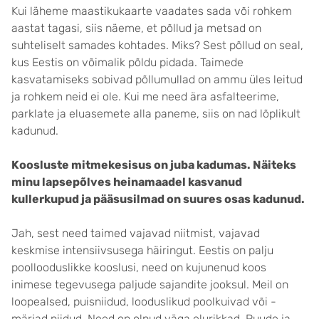
Kui läheme maastikukaarte vaadates sada või rohkem
aastat tagasi, siis näeme, et põllud ja metsad on
suhteliselt samades kohtades. Miks? Sest põllud on seal,
kus Eestis on võimalik põldu pidada. Taimede
kasvatamiseks sobivad põllumullad on ammu üles leitud
ja rohkem neid ei ole. Kui me need ära asfalteerime,
parklate ja eluasemete alla paneme, siis on nad lõplikult
kadunud.
Koosluste mitmekesisus on juba kadumas. Näiteks
minu lapsepõlves heinamaadel kasvanud
kullerkupud ja pääsusilmad on suures osas kadunud.
Jah, sest need taimed vajavad niitmist, vajavad
keskmise intensiivsusega häiringut. Eestis on palju
poollooduslikke kooslusi, need on kujunenud koos
inimese tegevusega paljude sajandite jooksul. Meil on
loopealsed, puisniidud, looduslikud poolkuivad või -
märjad niidud. Need on olnud väga elurikkad. Puude ja