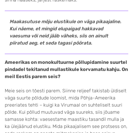
Maakasutuse mõju elustikule on väga pikaajaline.
Kui näeme, et mingid elupaigad hakkavad
vaesuma või neid jääb väheks, siis on ainult
piiratud aeg, et seda tagasi pöörata.
Ameerikas on monokultuurne põllupidamine suurtel
pindadel tekitanud mullastikule korvamatu kahju. On
meil Eestis parem seis?
Meie seis on tõesti parem. Siinne reljeef takistab üldiselt
väga suurte põldude loomist, mida Põhja-Ameerika
preeriates tehti – kuigi ka Virumaal on suhteliselt suuri
põlde. Kui põllud muutuvad väga suureks, siis jõuame
samasse kohta: vaesestame maastiku tasandil mulla ja
ka ülejäänud elustiku. Mida pikaajalisem see protsess on,