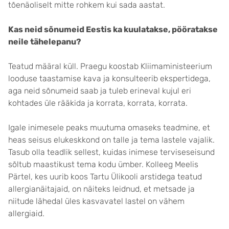
tõenäoliselt mitte rohkem kui sada aastat.
Kas neid sõnumeid Eestis ka kuulatakse, pööratakse
neile tähelepanu?
Teatud määral küll. Praegu koostab Kliimaministeerium
looduse taastamise kava ja konsulteerib ekspertidega,
aga neid sõnumeid saab ja tuleb erineval kujul eri
kohtades üle rääkida ja korrata, korrata, korrata.
Igale inimesele peaks muutuma omaseks teadmine, et
heas seisus elukeskkond on talle ja tema lastele vajalik.
Tasub olla teadlik sellest, kuidas inimese terviseseisund
sõltub maastikust tema kodu ümber. Kolleeg Meelis
Pärtel, kes uurib koos Tartu Ülikooli arstidega teatud
allergianäitajaid, on näiteks leidnud, et metsade ja
niitude lähedal üles kasvavatel lastel on vähem
allergiaid.