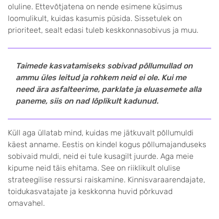
oluline. Ettevõtjatena on nende esimene küsimus
loomulikult, kuidas kasumis püsida. Sissetulek on
prioriteet, sealt edasi tuleb keskkonnasobivus ja muu.
Taimede kasvatamiseks sobivad põllumullad on
ammu üles leitud ja rohkem neid ei ole. Kui me
need ära asfalteerime, parklate ja eluasemete alla
paneme, siis on nad lõplikult kadunud.
Küll aga üllatab mind, kuidas me jätkuvalt põllumuldi
käest anname. Eestis on kindel kogus põllumajanduseks
sobivaid muldi, neid ei tule kusagilt juurde. Aga meie
kipume neid täis ehitama. See on riiklikult olulise
strateegilise ressursi raiskamine. Kinnisvaraarendajate,
toidukasvatajate ja keskkonna huvid põrkuvad
omavahel.