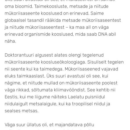
oma bioomid. Taimekoosluste, metsade ja niitude
mükoriisaseente kooslused on erinevad. Saime
globaalsel tasandil rääkida metsade mükoriisaseentest
ja niitude mükoriisaseentest – ka maa all on väga
erinevad organismide kooslused, mida saab DNA abil
näha.
Doktorantuuri algusest alates olengi tegelenud
mükoriisaseente koosluseökoloogiaga. Sisuliselt tegelen
nii seente kui ka taimedega. Mükoriisaseened vajavad
eluks taimkaaslast. Üks suuri avastusi oli see, kui
nägime, et niitude mullad on mükoriisaseente poolest
väga rikkad, sõltumata kliimavööndist. See kehtib nii
Eestis, kui me liigume näiteks Laelatu puisniidul
niidulaigult metsalaigule, kui ka troopilisel niidul ja
sealses metsas.
Väga suur üllatus oli, et majandatava põllu