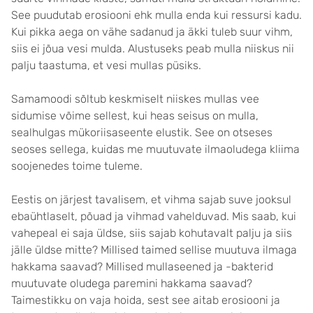
See puudutab erosiooni ehk mulla enda kui ressursi kadu.
Kui pikka aega on vähe sadanud ja äkki tuleb suur vihm,
siis ei jõua vesi mulda. Alustuseks peab mulla niiskus nii
palju taastuma, et vesi mullas püsiks.
Samamoodi sõltub keskmiselt niiskes mullas vee
sidumise võime sellest, kui heas seisus on mulla,
sealhulgas mükoriisaseente elustik. See on otseses
seoses sellega, kuidas me muutuvate ilmaoludega kliima
soojenedes toime tuleme.
Eestis on järjest tavalisem, et vihma sajab suve jooksul
ebaühtlaselt, põuad ja vihmad vahelduvad. Mis saab, kui
vahepeal ei saja üldse, siis sajab kohutavalt palju ja siis
jälle üldse mitte? Millised taimed sellise muutuva ilmaga
hakkama saavad? Millised mullaseened ja -bakterid
muutuvate oludega paremini hakkama saavad?
Taimestikku on vaja hoida, sest see aitab erosiooni ja