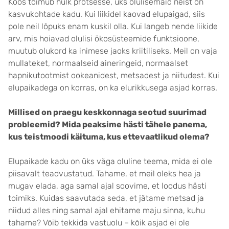
Koos toimub hulk protsesse, üks olulisemaid neist on
kasvukohtade kadu. Kui liikidel kaovad elupaigad, siis
pole neil lõpuks enam kuskil olla. Kui langeb nende liikide
arv, mis hoiavad olulisi ökosüsteemide funktsioone,
muutub olukord ka inimese jaoks kriitiliseks. Meil on vaja
mullateket, normaalseid aineringeid, normaalset
hapnikutootmist ookeanidest, metsadest ja niitudest. Kui
elupaikadega on korras, on ka elurikkusega asjad korras.
Millised on praegu keskkonnaga seotud suurimad
probleemid? Mida peaksime hästi tähele panema,
kus teistmoodi käituma, kus ettevaatlikud olema?
Elupaikade kadu on üks väga oluline teema, mida ei ole
piisavalt teadvustatud. Tahame, et meil oleks hea ja
mugav elada, aga samal ajal soovime, et loodus hästi
toimiks. Kuidas saavutada seda, et jätame metsad ja
niidud alles ning samal ajal ehitame maju sinna, kuhu
tahame? Võib tekkida vastuolu – kõik asjad ei ole