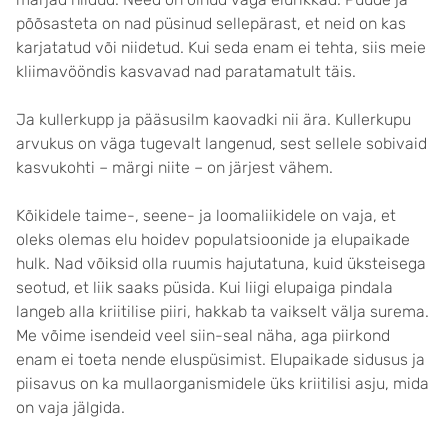
põõsasteta on nad püsinud sellepärast, et neid on kas
karjatatud või niidetud. Kui seda enam ei tehta, siis meie
kliimavööndis kasvavad nad paratamatult täis.
Ja kullerkupp ja pääsusilm kaovadki nii ära. Kullerkupu
arvukus on väga tugevalt langenud, sest sellele sobivaid
kasvukohti – märgi niite – on järjest vähem.
Kõikidele taime-, seene- ja loomaliikidele on vaja, et
oleks olemas elu hoidev populatsioonide ja elupaikade
hulk. Nad võiksid olla ruumis hajutatuna, kuid üksteisega
seotud, et liik saaks püsida. Kui liigi elupaiga pindala
langeb alla kriitilise piiri, hakkab ta vaikselt välja surema.
Me võime isendeid veel siin-seal näha, aga piirkond
enam ei toeta nende eluspüsimist. Elupaikade sidusus ja
piisavus on ka mullaorganismidele üks kriitilisi asju, mida
on vaja jälgida.