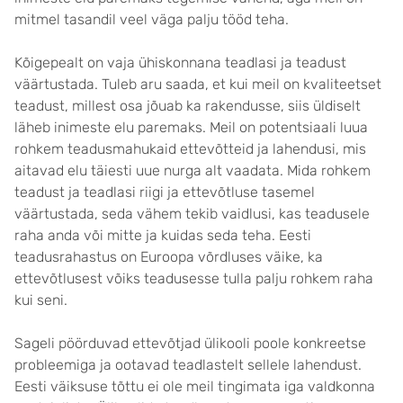
mitmel tasandil veel väga palju tööd teha.
Kõigepealt on vaja ühiskonnana teadlasi ja teadust
väärtustada. Tuleb aru saada, et kui meil on kvaliteetset
teadust, millest osa jõuab ka rakendusse, siis üldiselt
läheb inimeste elu paremaks. Meil on potentsiaali luua
rohkem teadusmahukaid ettevõtteid ja lahendusi, mis
aitavad elu täiesti uue nurga alt vaadata. Mida rohkem
teadust ja teadlasi riigi ja ettevõtluse tasemel
väärtustada, seda vähem tekib vaidlusi, kas teadusele
raha anda või mitte ja kuidas seda teha. Eesti
teadusrahastus on Euroopa võrdluses väike, ka
ettevõtlusest võiks teadusesse tulla palju rohkem raha
kui seni.
Sageli pöörduvad ettevõtjad ülikooli poole konkreetse
probleemiga ja ootavad teadlastelt sellele lahendust.
Eesti väiksuse tõttu ei ole meil tingimata iga valdkonna