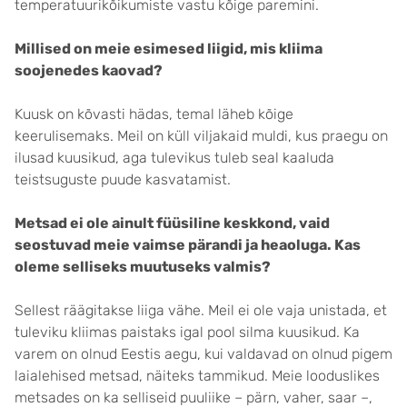
temperatuurikõikumiste vastu kõige paremini.
Millised on meie esimesed liigid, mis kliima
soojenedes kaovad?
Kuusk on kõvasti hädas, temal läheb kõige
keerulisemaks. Meil on küll viljakaid muldi, kus praegu on
ilusad kuusikud, aga tulevikus tuleb seal kaaluda
teistsuguste puude kasvatamist.
Metsad ei ole ainult füüsiline keskkond, vaid
seostuvad meie vaimse pärandi ja heaoluga. Kas
oleme selliseks muutuseks valmis?
Sellest räägitakse liiga vähe. Meil ei ole vaja unistada, et
tuleviku kliimas paistaks igal pool silma kuusikud. Ka
varem on olnud Eestis aegu, kui valdavad on olnud pigem
laialehised metsad, näiteks tammikud. Meie looduslikes
metsades on ka selliseid puuliike – pärn, vaher, saar –,