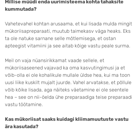
Millise müüdi enda uurimisteema kohta tahaksite
kummutada?
Vahetevahel kohtan arusaama, et kui lisada mulda mingit
mükoriisapreparaati, muutub taimekasv väga heaks. Eks
ta ole natuke sarnane selle mõtlemisega, et ostan
apteegist vitamiini ja see aitab kõige vastu peale surma.
Meil on vaja nüansirikkamat vaade sellele, et
mükoriisaseened vajavad ka oma kasvutingimusi ja et
võib-olla ei ole kohalikule mullale üldse hea, kui ma toon
uusi liike kuskilt mujalt juurde. Vahel arvatakse, et põllule
võib kõike lisada, aga näiteks väetamine ei ole seentele
hea – see on nii-öelda ühe preparaadiga teise preparaadi
vastu töötamine.
Kas mükoriisat saaks kuidagi kliimamuutuste vastu
ära kasutada?