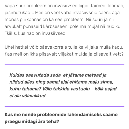
Väga suur probleem on invasiivsed liigid: taimed, loomad,
pisimutukad … Meil on veel vähe invasiivseid seeni, aga
mõnes piirkonnas on ka see probleem. Nii suuri ja nii
arvukalt punaseid kärbseseeni pole ma mujal näinud kui
Tšiilis, kus nad on invasiivsed.
Ühel hetkel võib päevakorrale tulla ka viljaka mulla kadu.
Kas meil on ikka piisavalt viljakat mulda ja piisavalt vett?
Kuidas saavutada seda, et jätame metsad ja
niidud alles ning samal ajal ehitame maju sinna,
kuhu tahame? Võib tekkida vastuolu – kõik asjad
ei ole võimalikud.
Kas me nende probleemide lahendamiseks saame
praegu midagi ära teha?