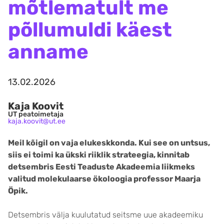
mõtlematult me
põllumuldi käest
anname
13.02.2026
Kaja Koovit
UT peatoimetaja
kaja.koovit@ut.ee
Meil kõigil on vaja elukeskkonda. Kui see on untsus,
siis ei toimi ka ükski riiklik strateegia, kinnitab
detsembris Eesti Teaduste Akadeemia liikmeks
valitud molekulaarse ökoloogia professor Maarja
Öpik.
Detsembris välja kuulutatud seitsme uue akadeemiku