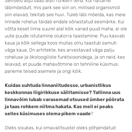
Selliseid asju saab alati rohkem teha. Kui näitame
läbimõeldult, mis park see siin on, millised organismid
siin elavad, tekitab see huvi. Tuleb läbi mõelda, kas meie
linnade rohelus täidab endale sõnastatud eesmärke. Kui
võtta keset linna suurel alal kõik vanad puud maha, ei ole
uute puude istutamine olukorra taastamine. Puu kasvab
kaua ja kõik sellega koos mullas olnu taastub samuti
väga kaua. On arhitekte, kes arvestavad väga palju
roheluse ja ökoloogiliste funktsioonidega, ja on neid, kes
leiavad, et puude mahavõtmine on tehniline küsimus:
paneme teised asemele ja ongi kõik.
Kuidas suhtuda linnaniitudesse, urbanistlikus
keskkonnas liigirikkuse säilitamisse? Tallinna uus
linnavõim lubab varasemad otsused ümber pöörata
ja taas rohkem niitma hakata. Kas meil ei peaks
selles küsimuses olema pikem vaade
?
Oleks sisukas, kui omavalitsustel oleks põhjendatud