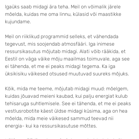
Igaüks saab midagi ära teha. Meil on võimalik järele
mõelda, kuidas me oma linnu, külasid või maastikke
kujundame.
Meil on riiklikud programmid selleks, et vähendada
tegevust, mis soojendab atmosfääri. Iga inimese
ressursikasutus mõjutab midagi. Alati võib rääkida, et
Eestil on väga väike mõju maailmas toimuvale, aga see
ei tähenda, et me ei peaks midagi tegema. Ka iga
üksikisiku väikesed otsused muutuvad suureks mõjuks.
Kõik, mida me teeme, mõjutab midagi muud: mõelgem,
kuidas jõuavad meieni kaubad, kui palju energiat kulub
tehisaruga suhtlemisele. See ei tähenda, et me ei peaks
vestlusrobotite käest üldse midagi küsima, aga on hea
mõelda, mida meie väikesed sammud teevad nii
energia- kui ka ressursikasutuse mõttes.