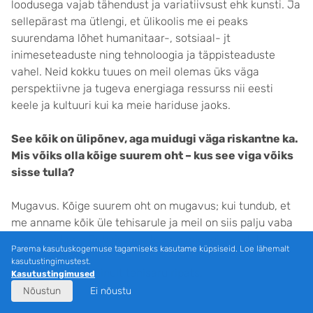
loodusega vajab tähendust ja variatiivsust ehk kunsti. Ja
sellepärast ma ütlengi, et ülikoolis me ei peaks
suurendama lõhet humanitaar-, sotsiaal- jt
inimeseteaduste ning tehnoloogia ja täppisteaduste
vahel. Neid kokku tuues on meil olemas üks väga
perspektiivne ja tugeva energiaga ressurss nii eesti
keele ja kultuuri kui ka meie hariduse jaoks.
See kõik on ülipõnev, aga muidugi väga riskantne ka.
Mis võiks olla kõige suurem oht – kus see viga võiks
sisse tulla?
Mugavus. Kõige suurem oht on mugavus; kui tundub, et
me anname kõik üle tehisarule ja meil on siis palju vaba
aega, sõidame Dubaisse ja teeme midagi toredat.
Parema kasutuskogemuse tagamiseks kasutame küpsiseid. Loe lähemalt
kasutustingimustest.
Siis me olemegi ainult tehisaru ripats.
Kasutustingimused
Nõustun
Ei nõustu