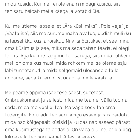
mida küsida. Kui meil ei ole enam midagi küsida, siis
tehisaru heidab meile käega ja võtabki üle.
Kui me ütleme lapsele, et „Ära küsi, miks“, „Pole vaja“ ja
„Vaata ise“, siis me surume maha avatud, uudishimulikku
ja lapselikku küsijahoiakut. Niiviisi õpitakse, et see minu
oma küsimus ja see, miks ma seda tahan teada, ei olegi
tähtis. Aga kui me räägime tehisaruga, siis mida rohkem
meil on oma küsimusi, mida rohkem me ise oleme asju
läbi tunnetanud ja mida selgemaid ülesandeid talle
anname, seda kiiremini suudab ta meile vastata.
Me peame õppima iseenese seest, suhetest,
ümbruskonnast ja sellest, mida me teame, välja tooma
seda, mida me veel ei tea. Ma väga soovitan oma
tudengitel kirjutada tehisaru abiga essee ja siis näidata,
mida nad kõigepealt küsisid ja kuidas nad esseed pärast
oma küsimustega täiendasid. On väga oluline, et dialoog
inimese ja tehisaru vahel järjest areneks.