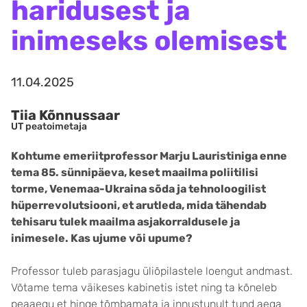
haridusest ja
inimeseks olemisest
11.04.2025
Tiia Kõnnussaar
UT peatoimetaja
Kohtume emeriitprofessor Marju Lauristiniga enne
tema 85. sünnipäeva, keset maailma poliitilisi
torme, Venemaa-Ukraina sõda ja tehnoloogilist
hüperrevolutsiooni, et arutleda, mida tähendab
tehisaru tulek maailma asjakorraldusele ja
inimesele. Kas ujume või upume?
Professor tuleb parasjagu üliõpilastele loengut andmast.
Võtame tema väikeses kabinetis istet ning ta kõneleb
peaaegu et hinge tõmbamata ja innustunult tund aega