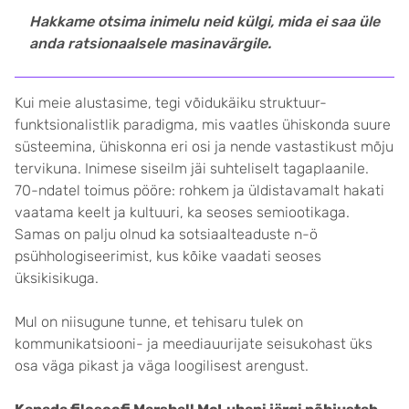
Hakkame otsima inimelu neid külgi, mida ei saa üle
anda ratsionaalsele masinavärgile.
Kui meie alustasime, tegi võidukäiku struktuur-
funktsionalistlik paradigma, mis vaatles ühiskonda suure
süsteemina, ühiskonna eri osi ja nende vastastikust mõju
tervikuna. Inimese siseilm jäi suhteliselt tagaplaanile.
70-ndatel toimus pööre: rohkem ja üldistavamalt hakati
vaatama keelt ja kultuuri, ka seoses semiootikaga.
Samas on palju olnud ka sotsiaalteaduste n-ö
psühhologiseerimist, kus kõike vaadati seoses
üksikisikuga.
Mul on niisugune tunne, et tehisaru tulek on
kommunikatsiooni- ja meediauurijate seisukohast üks
osa väga pikast ja väga loogilisest arengust.