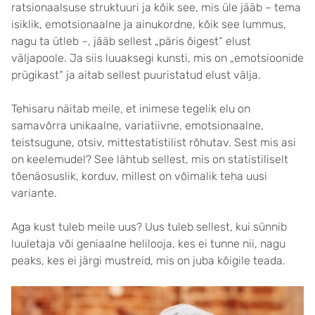
ratsionaalsuse struktuuri ja kõik see, mis üle jääb – tema
isiklik, emotsionaalne ja ainukordne, kõik see lummus,
nagu ta ütleb –, jääb sellest „päris õigest“ elust
väljapoole. Ja siis luuaksegi kunsti, mis on „emotsioonide
prügikast“ ja aitab sellest puuristatud elust välja.
Tehisaru näitab meile, et inimese tegelik elu on
samavõrra unikaalne, variatiivne, emotsionaalne,
teistsugune, otsiv, mittestatistilist rõhutav. Sest mis asi
on keelemudel? See lähtub sellest, mis on statistiliselt
tõenäosuslik, korduv, millest on võimalik teha uusi
variante.
Aga kust tuleb meile uus? Uus tuleb sellest, kui sünnib
luuletaja või geniaalne helilooja, kes ei tunne nii, nagu
peaks, kes ei järgi mustreid, mis on juba kõigile teada.