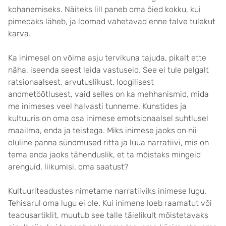
kohanemiseks. Näiteks lill paneb oma õied kokku, kui
pimedaks läheb, ja loomad vahetavad enne talve tulekut
karva.
Ka inimesel on võime asju tervikuna tajuda, pikalt ette
näha, iseenda seest leida vastuseid. See ei tule pelgalt
ratsionaalsest, arvutuslikust, loogilisest
andmetöötlusest, vaid selles on ka mehhanismid, mida
me inimeses veel halvasti tunneme. Kunstides ja
kultuuris on oma osa inimese emotsionaalsel suhtlusel
maailma, enda ja teistega. Miks inimese jaoks on nii
oluline panna sündmused ritta ja luua narratiivi, mis on
tema enda jaoks tähenduslik, et ta mõistaks mingeid
arenguid, liikumisi, oma saatust?
Kultuuriteadustes nimetame narratiiviks inimese lugu.
Tehisarul oma lugu ei ole. Kui inimene loeb raamatut või
teadusartiklit, muutub see talle täielikult mõistetavaks