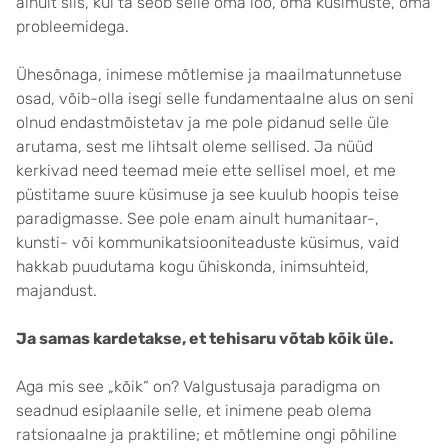
ainult siis, kui ta seob selle oma loo, oma küsimuste, oma
probleemidega.
Ühesõnaga, inimese mõtlemise ja maailmatunnetuse
osad, võib-olla isegi selle fundamentaalne alus on seni
olnud endastmõistetav ja me pole pidanud selle üle
arutama, sest me lihtsalt oleme sellised. Ja nüüd
kerkivad need teemad meie ette sellisel moel, et me
püstitame suure küsimuse ja see kuulub hoopis teise
paradigmasse. See pole enam ainult humanitaar-,
kunsti- või kommunikatsiooniteaduste küsimus, vaid
hakkab puudutama kogu ühiskonda, inimsuhteid,
majandust.
Ja samas kardetakse, et tehisaru võtab kõik üle.
Aga mis see „kõik“ on? Valgustusaja paradigma on
seadnud esiplaanile selle, et inimene peab olema
ratsionaalne ja praktiline; et mõtlemine ongi põhiline