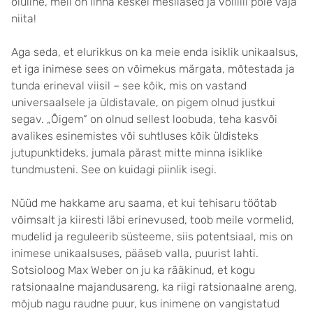
oluline, meil on linna keskel mesilased ja võililli pole vaja
niita!
Aga seda, et elurikkus on ka meie enda isiklik unikaalsus,
et iga inimese sees on võimekus märgata, mõtestada ja
tunda erineval viisil – see kõik, mis on vastand
universaalsele ja üldistavale, on pigem olnud justkui
segav. „Õigem“ on olnud sellest loobuda, teha kasvõi
avalikes esinemistes või suhtluses kõik üldisteks
jutupunktideks, jumala pärast mitte minna isiklike
tundmusteni. See on kuidagi piinlik isegi.
Nüüd me hakkame aru saama, et kui tehisaru töötab
võimsalt ja kiiresti läbi erinevused, toob meile vormelid,
mudelid ja reguleerib süsteeme, siis potentsiaal, mis on
inimese unikaalsuses, pääseb valla, puurist lahti.
Sotsioloog Max Weber on ju ka rääkinud, et kogu
ratsionaalne majandusareng, ka riigi ratsionaalne areng,
mõjub nagu raudne puur, kus inimene on vangistatud