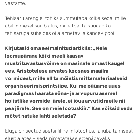
vastame.
Tehisaru areng ei tohiks summutada kõike seda, mille
abil inimesel säilib alus, mille toel ta suudab ka
tehisaruga suheldes olla ennetav ja kandev pool.
Kirjutasid oma eelmainitud artiklis: „
Meie
loomupärane kõiki meeli kaasav
mustrituvastusvõime on masinate omast kaugel
ees. Aristotelese arvates koosnes maailm
vormidest, mille all ta mõistis mittemateriaalseid
organiseerimisprintsiipe. Kui me püüame uues
paradigmas haarata sõna- ja arvupuru asemel
holistlike vormide järele, ei jõua arvutid meile nii
pea järele. See on meie lootuskiir.“ Kas võiksid seda
mõtet natuke lahti seletada?
Eluga on seotud spetsiifiline infotöötlus, ja juba taimsest
elust alates – seda nimetatakse ettenägevaks