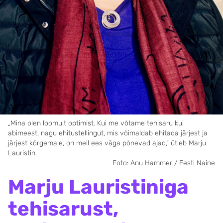
„Mina olen loomult optimist. Kui me võtame tehisaru kui
abimeest, nagu ehitustellingut, mis võimaldab ehitada järjest ja
järjest kõrgemale, on meil ees väga põnevad ajad,“ ütleb Marju
Lauristin.
Foto: Anu Hammer / Eesti Naine
Marju Lauristiniga
tehisarust,