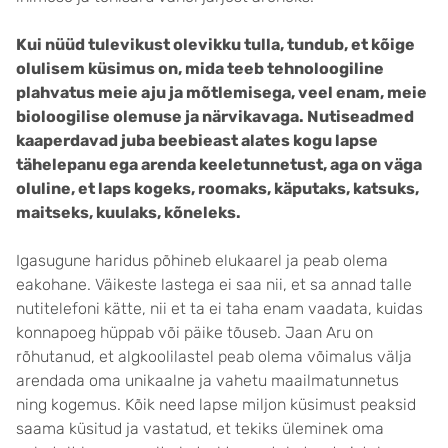
Kui nüüd tulevikust olevikku tulla, tundub, et kõige
olulisem küsimus on, mida teeb tehnoloogiline
plahvatus meie aju ja mõtlemisega, veel enam, meie
bioloogilise olemuse ja närvikavaga. Nutiseadmed
kaaperdavad juba beebieast alates kogu lapse
tähelepanu ega arenda keeletunnetust, aga on väga
oluline, et laps kogeks, roomaks, käputaks, katsuks,
maitseks, kuulaks, kõneleks.
Igasugune haridus põhineb elukaarel ja peab olema
eakohane. Väikeste lastega ei saa nii, et sa annad talle
nutitelefoni kätte, nii et ta ei taha enam vaadata, kuidas
konnapoeg hüppab või päike tõuseb. Jaan Aru on
rõhutanud, et algkoolilastel peab olema võimalus välja
arendada oma unikaalne ja vahetu maailmatunnetus
ning kogemus. Kõik need lapse miljon küsimust peaksid
saama küsitud ja vastatud, et tekiks üleminek oma