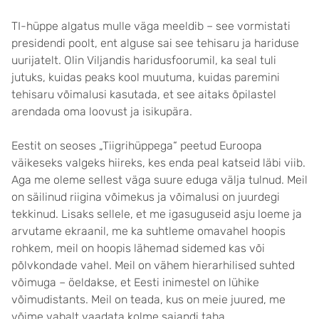
TI-hüppe algatus mulle väga meeldib – see vormistati
presidendi poolt, ent alguse sai see tehisaru ja hariduse
uurijatelt. Olin Viljandis haridusfoorumil, ka seal tuli
jutuks, kuidas peaks kool muutuma, kuidas paremini
tehisaru võimalusi kasutada, et see aitaks õpilastel
arendada oma loovust ja isikupära.
Eestit on seoses „Tiigrihüppega“ peetud Euroopa
väikeseks valgeks hiireks, kes enda peal katseid läbi viib.
Aga me oleme sellest väga suure eduga välja tulnud. Meil
on säilinud riigina võimekus ja võimalusi on juurdegi
tekkinud. Lisaks sellele, et me igasuguseid asju loeme ja
arvutame ekraanil, me ka suhtleme omavahel hoopis
rohkem, meil on hoopis lähemad sidemed kas või
põlvkondade vahel. Meil on vähem hierarhilised suhted
võimuga – öeldakse, et Eesti inimestel on lühike
võimudistants. Meil on teada, kus on meie juured, me
võime vabalt vaadata kolme sajandi taha.