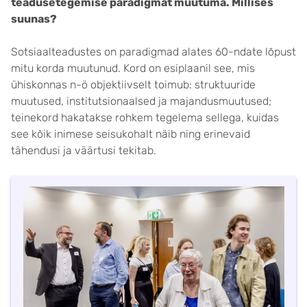
teadusetegemise paradigmat muutuma. Millises
suunas?
Sotsiaalteadustes on paradigmad alates 60-ndate lõpust
mitu korda muutunud. Kord on esiplaanil see, mis
ühiskonnas n-ö objektiivselt toimub: struktuuride
muutused, institutsionaalsed ja majandusmuutused;
teinekord hakatakse rohkem tegelema sellega, kuidas
see kõik inimese seisukohalt näib ning erinevaid
tähendusi ja väärtusi tekitab.