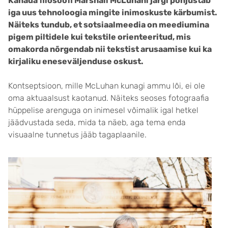
Kanada filosoofi Marshall McLuhani järgi põhjustab
iga uus tehnoloogia mingite inimoskuste kärbumist.
Näiteks tundub, et sotsiaalmeedia on meediumina
pigem piltidele kui tekstile orienteeritud, mis
omakorda nõrgendab nii tekstist arusaamise kui ka
kirjaliku eneseväljenduse oskust.
Kontseptsioon, mille McLuhan kunagi ammu lõi, ei ole
oma aktuaalsust kaotanud. Näiteks seoses fotograafia
hüppelise arenguga on inimesel võimalik igal hetkel
jäädvustada seda, mida ta näeb, aga tema enda
visuaalne tunnetus jääb tagaplaanile.