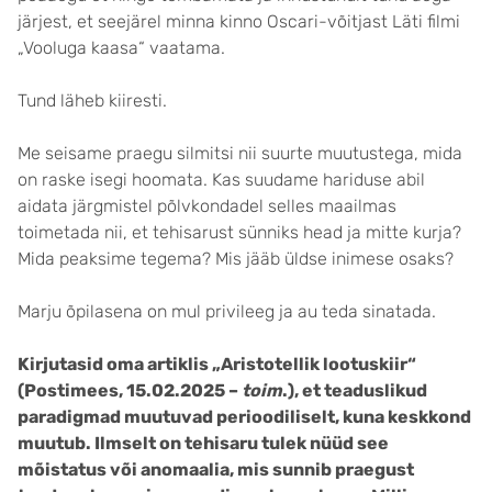
järjest, et seejärel minna kinno Oscari-võitjast Läti filmi
„Vooluga kaasa“ vaatama.
Tund läheb kiiresti.
Me seisame praegu silmitsi nii suurte muutustega, mida
on raske isegi hoomata. Kas suudame hariduse abil
aidata järgmistel põlvkondadel selles maailmas
toimetada nii, et tehisarust sünniks head ja mitte kurja?
Mida peaksime tegema? Mis jääb üldse inimese osaks?
Marju õpilasena on mul privileeg ja au teda sinatada.
Kirjutasid oma artiklis „Aristotellik lootuskiir“
(Postimees, 15.02.2025 –
toim
.), et teaduslikud
paradigmad muutuvad perioodiliselt, kuna keskkond
muutub. Ilmselt on tehisaru tulek nüüd see
mõistatus või anomaalia, mis sunnib praegust