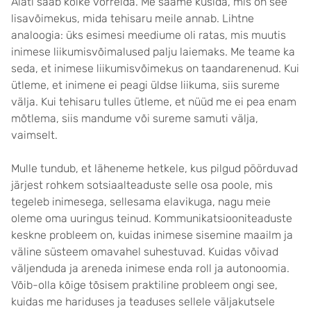
Alati saab kõike võrrelda. Me saame küsida, mis on see
lisavõimekus, mida tehisaru meile annab. Lihtne
analoogia: üks esimesi meediume oli ratas, mis muutis
inimese liikumisvõimalused palju laiemaks. Me teame ka
seda, et inimese liikumisvõimekus on taandarenenud. Kui
ütleme, et inimene ei peagi üldse liikuma, siis sureme
välja. Kui tehisaru tulles ütleme, et nüüd me ei pea enam
mõtlema, siis mandume või sureme samuti välja,
vaimselt.
Mulle tundub, et läheneme hetkele, kus pilgud pöörduvad
järjest rohkem sotsiaalteaduste selle osa poole, mis
tegeleb inimesega, sellesama elavikuga, nagu meie
oleme oma uuringus teinud. Kommunikatsiooniteaduste
keskne probleem on, kuidas inimese sisemine maailm ja
väline süsteem omavahel suhestuvad. Kuidas võivad
väljenduda ja areneda inimese enda roll ja autonoomia.
Võib-olla kõige tõsisem praktiline probleem ongi see,
kuidas me hariduses ja teaduses sellele väljakutsele