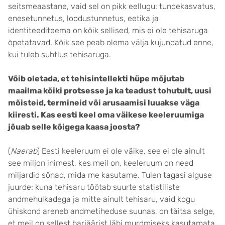
seitsmeaastane, vaid sel on pikk eellugu: tundekasvatus,
enesetunnetus, loodustunnetus, eetika ja
identiteediteema on kõik sellised, mis ei ole tehisaruga
õpetatavad. Kõik see peab olema välja kujundatud enne,
kui tuleb suhtlus tehisaruga.
Võib oletada, et tehisintellekti hüpe mõjutab
maailma kõiki protsesse ja ka teadust tohutult, uusi
mõisteid, termineid või arusaamisi luuakse väga
kiiresti. Kas eesti keel oma väikese keeleruumiga
jõuab selle kõigega kaasa joosta?
(
Naerab
) Eesti keeleruum ei ole väike, see ei ole ainult
see miljon inimest, kes meil on, keeleruum on need
miljardid sõnad, mida me kasutame. Tulen tagasi alguse
juurde: kuna tehisaru töötab suurte statistiliste
andmehulkadega ja mitte ainult tehisaru, vaid kogu
ühiskond areneb andmetiheduse suunas, on täitsa selge,
et meil on sellest barjäärist läbi murdmiseks kasutamata