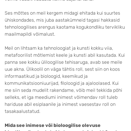
Ses mõttes on meil kergem midagi ehitada kui suurtes
ühiskondades, mis juba aastakümneid tagasi hakkasid
tehnoloogilises arengus kaotama kogukondliku tervikliku
maailmapildi võimalust.
Meil on lihtsam ka tehnoloogiat ja kunsti kokku viia,
metafoorilist mõtlemist keele ja kunsti abil kasutada. Kui
panna see kokku üliloogilise tehisaruga, avab see meile
uue akna. Ülikoolil on väga tähtis roll, sest siin on koos
informaatikud ja bioloogid, keemikud ja
kommunikatsiooniuurijad, filoloogid ja ajaloolased. Kui
me siin seda mudelit rakendame, võib meil tekkida põhi
selleks, et iga meediumi inimest võimendav roll tuleb
hariduse abil esiplaanile ja inimest vaesestav roll on
tasakaalustatud.
Mida see inimese või bioloogilise olevuse