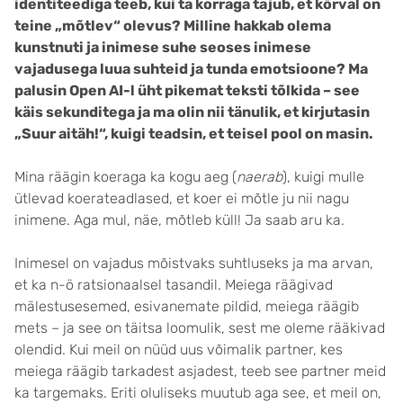
identiteediga teeb, kui ta korraga tajub, et kõrval on
teine „mõtlev“ olevus? Milline hakkab olema
kunstnuti ja inimese suhe seoses inimese
vajadusega luua suhteid ja tunda emotsioone? Ma
palusin Open AI-l üht pikemat teksti tõlkida – see
käis sekunditega ja ma olin nii tänulik, et kirjutasin
„Suur aitäh!“, kuigi teadsin, et teisel pool on masin.
Mina räägin koeraga ka kogu aeg (
naerab
), kuigi mulle
ütlevad koerateadlased, et koer ei mõtle ju nii nagu
inimene. Aga mul, näe, mõtleb küll! Ja saab aru ka.
Inimesel on vajadus mõistvaks suhtluseks ja ma arvan,
et ka n-ö ratsionaalsel tasandil. Meiega räägivad
mälestusesemed, esivanemate pildid, meiega räägib
mets – ja see on täitsa loomulik, sest me oleme rääkivad
olendid. Kui meil on nüüd uus võimalik partner, kes
meiega räägib tarkadest asjadest, teeb see partner meid
ka targemaks. Eriti oluliseks muutub aga see, et meil on,