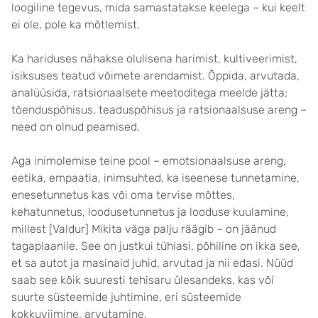
loogiline tegevus, mida samastatakse keelega – kui keelt
ei ole, pole ka mõtlemist.
Ka hariduses nähakse olulisena harimist, kultiveerimist,
isiksuses teatud võimete arendamist. Õppida, arvutada,
analüüsida, ratsionaalsete meetoditega meelde jätta;
tõenduspõhisus, teaduspõhisus ja ratsionaalsuse areng –
need on olnud peamised.
Aga inimolemise teine pool – emotsionaalsuse areng,
eetika, empaatia, inimsuhted, ka iseenese tunnetamine,
enesetunnetus kas või oma tervise mõttes,
kehatunnetus, loodusetunnetus ja looduse kuulamine,
millest [Valdur] Mikita väga palju räägib – on jäänud
tagaplaanile. See on justkui tühiasi, põhiline on ikka see,
et sa autot ja masinaid juhid, arvutad ja nii edasi. Nüüd
saab see kõik suuresti tehisaru ülesandeks, kas või
suurte süsteemide juhtimine, eri süsteemide
kokkuviimine, arvutamine.