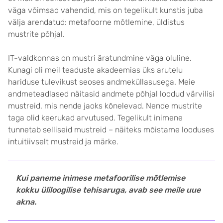
väga võimsad vahendid, mis on tegelikult kunstis juba
välja arendatud: metafoorne mõtlemine, üldistus
mustrite põhjal.
IT-valdkonnas on mustri äratundmine väga oluline.
Kunagi oli meil teaduste akadeemias üks arutelu
hariduse tulevikust seoses andmeküllasusega. Meie
andmeteadlased näitasid andmete põhjal loodud värvilisi
mustreid, mis nende jaoks kõnelevad. Nende mustrite
taga olid keerukad arvutused. Tegelikult inimene
tunnetab selliseid mustreid – näiteks mõistame looduses
intuitiivselt mustreid ja märke.
Kui paneme inimese metafoorilise mõtlemise
kokku üliloogilise tehisaruga, avab see meile uue
akna.