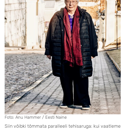
Foto: Anu Hammer / Eesti Naine
Siin võibki tõmmata paralleeli tehisaruga: kui vaatleme