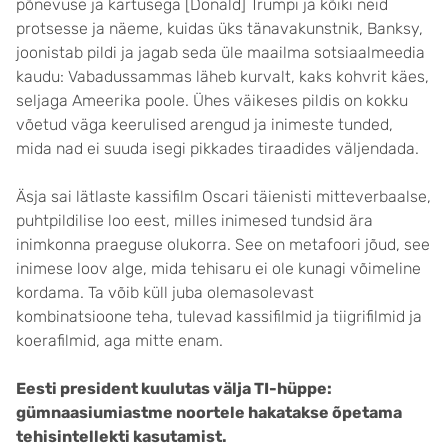
põnevuse ja kartusega [Donald] Trumpi ja kõiki neid
protsesse ja näeme, kuidas üks tänavakunstnik, Banksy,
joonistab pildi ja jagab seda üle maailma sotsiaalmeedia
kaudu: Vabadussammas läheb kurvalt, kaks kohvrit käes,
seljaga Ameerika poole. Ühes väikeses pildis on kokku
võetud väga keerulised arengud ja inimeste tunded,
mida nad ei suuda isegi pikkades tiraadides väljendada.
Äsja sai lätlaste kassifilm Oscari täienisti mitteverbaalse,
puhtpildilise loo eest, milles inimesed tundsid ära
inimkonna praeguse olukorra. See on metafoori jõud, see
inimese loov alge, mida tehisaru ei ole kunagi võimeline
kordama. Ta võib küll juba olemasolevast
kombinatsioone teha, tulevad kassifilmid ja tiigrifilmid ja
koerafilmid, aga mitte enam.
Eesti president kuulutas välja TI-hüppe:
gümnaasiumiastme noortele hakatakse õpetama
tehisintellekti kasutamist.