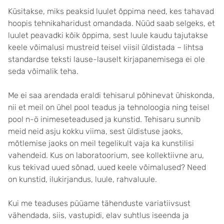
Küsitakse, miks peaksid luulet õppima need, kes tahavad
hoopis tehnikaharidust omandada. Nüüd saab selgeks, et
luulet peavadki kõik õppima, sest luule kaudu tajutakse
keele võimalusi mustreid teisel viisil üldistada – lihtsa
standardse teksti lause-lauselt kirjapanemisega ei ole
seda võimalik teha.
Me ei saa arendada eraldi tehisarul põhinevat ühiskonda,
nii et meil on ühel pool teadus ja tehnoloogia ning teisel
pool n-ö inimeseteadused ja kunstid. Tehisaru sunnib
meid neid asju kokku viima, sest üldistuse jaoks,
mõtlemise jaoks on meil tegelikult vaja ka kunstilisi
vahendeid. Kus on laboratoorium, see kollektiivne aru,
kus tekivad uued sõnad, uued keele võimalused? Need
on kunstid, ilukirjandus, luule, rahvaluule.
Kui me teaduses püüame tähenduste variatiivsust
vähendada, siis, vastupidi, elav suhtlus iseenda ja