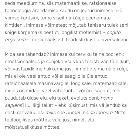
seda meediumina, siis matemaatilise, ratsionaalse
tehnoloogia arendamise kaudu on jõutud inimese n-ö
viimse kantsini, tema siseilma kõige peenemate
kihtideni. Inimese võimetest mõjutab tehisaru tulek seni
kõige kõrgemaks peetut: loogilist mõtlemist
– cogito,
ergo sum
–, ratsionaalsust, teaduslikkust, universalismi.
Mida see tähendab? Inimese kui terviku teine pool ehk
emotsionaalsus ja subjektiivsus kas tühistuvad täielikult,
või vastupidi: me hakkame just nimelt otsima neid külgi,
mis ei ole veel antud või ei saagi olla üle antud
ratsionaalsele masinavärgile, loogikale, matemaatikale;
milles on midagi veel vähetuntut või aru saadut, mis
puudutab üldse elu, elu teket, evolutsiooni,
homo
sapiens
’i kui liigi teket – ehk küsimust, mis väljendub ka
eesti rahvaluules:
miks see Jumal meida loonud
? Mitte
teoloogilises mõttes, vaid just nimelt elu
mõistatuslikkuse mõttes.