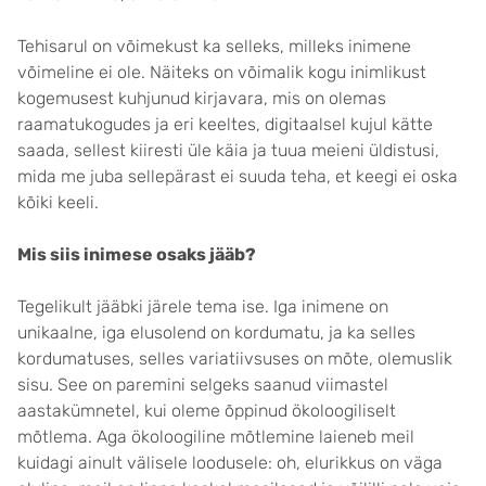
Tehisarul on võimekust ka selleks, milleks inimene
võimeline ei ole. Näiteks on võimalik kogu inimlikust
kogemusest kuhjunud kirjavara, mis on olemas
raamatukogudes ja eri keeltes, digitaalsel kujul kätte
saada, sellest kiiresti üle käia ja tuua meieni üldistusi,
mida me juba sellepärast ei suuda teha, et keegi ei oska
kõiki keeli.
Mis siis inimese osaks jääb?
Tegelikult jääbki järele tema ise. Iga inimene on
unikaalne, iga elusolend on kordumatu, ja ka selles
kordumatuses, selles variatiivsuses on mõte, olemuslik
sisu. See on paremini selgeks saanud viimastel
aastakümnetel, kui oleme õppinud ökoloogiliselt
mõtlema. Aga ökoloogiline mõtlemine laieneb meil
kuidagi ainult välisele loodusele: oh, elurikkus on väga