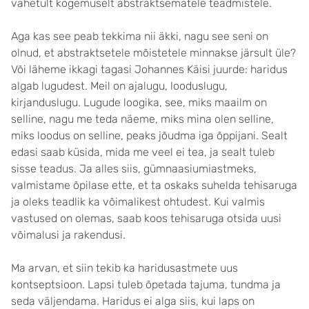
vahetult kogemuselt abstraktsematele teadmistele.
Aga kas see peab tekkima nii äkki, nagu see seni on
olnud, et abstraktsetele mõistetele minnakse järsult üle?
Või läheme ikkagi tagasi Johannes Käisi juurde: haridus
algab lugudest. Meil on ajalugu, looduslugu,
kirjanduslugu. Lugude loogika, see, miks maailm on
selline, nagu me teda näeme, miks mina olen selline,
miks loodus on selline, peaks jõudma iga õppijani. Sealt
edasi saab küsida, mida me veel ei tea, ja sealt tuleb
sisse teadus. Ja alles siis, gümnaasiumiastmeks,
valmistame õpilase ette, et ta oskaks suhelda tehisaruga
ja oleks teadlik ka võimalikest ohtudest. Kui valmis
vastused on olemas, saab koos tehisaruga otsida uusi
võimalusi ja rakendusi.
Ma arvan, et siin tekib ka haridusastmete uus
kontseptsioon. Lapsi tuleb õpetada tajuma, tundma ja
seda väljendama. Haridus ei alga siis, kui laps on