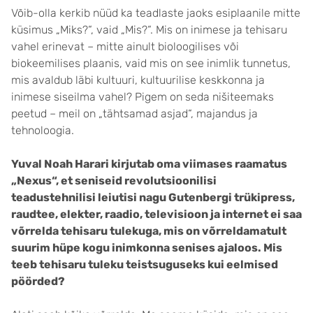
Võib-olla kerkib nüüd ka teadlaste jaoks esiplaanile mitte
küsimus „Miks?“, vaid „Mis?“. Mis on inimese ja tehisaru
vahel erinevat – mitte ainult bioloogilises või
biokeemilises plaanis, vaid mis on see inimlik tunnetus,
mis avaldub läbi kultuuri, kultuurilise keskkonna ja
inimese siseilma vahel? Pigem on seda nišiteemaks
peetud – meil on „tähtsamad asjad“, majandus ja
tehnoloogia.
Yuval Noah Harari kirjutab oma viimases raamatus
„Nexus“, et seniseid revolutsioonilisi
teadustehnilisi leiutisi nagu Gutenbergi trükipress,
raudtee, elekter, raadio, televisioon ja internet ei saa
võrrelda tehisaru tulekuga, mis on võrreldamatult
suurim hüpe kogu inimkonna senises ajaloos. Mis
teeb tehisaru tuleku teistsuguseks kui eelmised
pöörded?