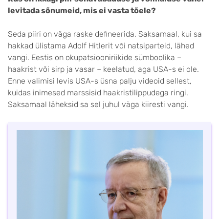
levitada sõnumeid, mis ei vasta tõele?
Seda piiri on väga raske defineerida. Saksamaal, kui sa
hakkad ülistama Adolf Hitlerit või natsiparteid, lähed
vangi. Eestis on okupatsiooniriikide sümboolika –
haakrist või sirp ja vasar – keelatud, aga USA-s ei ole.
Enne valimisi levis USA-s üsna palju videoid sellest,
kuidas inimesed marssisid haakristilippudega ringi.
Saksamaal läheksid sa sel juhul väga kiiresti vangi.