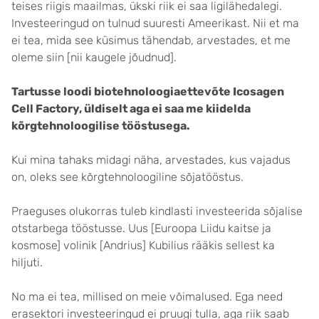
teises riigis maailmas, ükski riik ei saa ligilähedalegi.
Investeeringud on tulnud suuresti Ameerikast. Nii et ma
ei tea, mida see küsimus tähendab, arvestades, et me
oleme siin [nii kaugele jõudnud].
Tartusse loodi biotehnoloogiaettevõte Icosagen
Cell Factory, üldiselt aga ei saa me kiidelda
kõrgtehnoloogilise tööstusega.
Kui mina tahaks midagi näha, arvestades, kus vajadus
on, oleks see kõrgtehnoloogiline sõjatööstus.
Praeguses olukorras tuleb kindlasti investeerida sõjalise
otstarbega tööstusse. Uus [Euroopa Liidu kaitse ja
kosmose] volinik [Andrius] Kubilius rääkis sellest ka
hiljuti.
No ma ei tea, millised on meie võimalused. Ega need
erasektori investeeringud ei pruugi tulla, aga riik saab