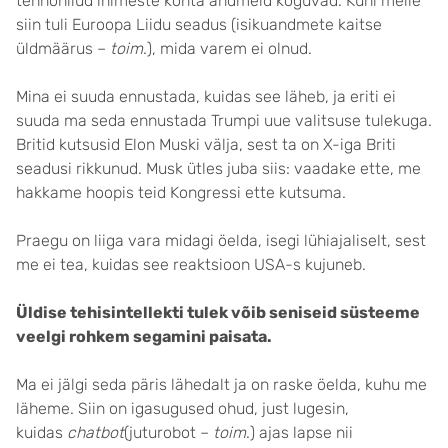
tehnohiiud inimeste kohta andmeid koguvad. Kuni meile
siin tuli Euroopa Liidu seadus (isikuandmete kaitse
üldmäärus –
toim
.), mida varem ei olnud.
Mina ei suuda ennustada, kuidas see läheb, ja eriti ei
suuda ma seda ennustada Trumpi uue valitsuse tulekuga.
Britid kutsusid Elon Muski välja, sest ta on X-iga Briti
seadusi rikkunud. Musk ütles juba siis: vaadake ette, me
hakkame hoopis teid Kongressi ette kutsuma.
Praegu on liiga vara midagi öelda, isegi lühiajaliselt, sest
me ei tea, kuidas see reaktsioon USA-s kujuneb.
Üldise tehisintellekti tulek võib seniseid süsteeme
veelgi rohkem segamini paisata.
Ma ei jälgi seda päris lähedalt ja on raske öelda, kuhu me
läheme. Siin on igasugused ohud, just lugesin,
kuidas
chatbot
(juturobot –
toim
.) ajas lapse nii