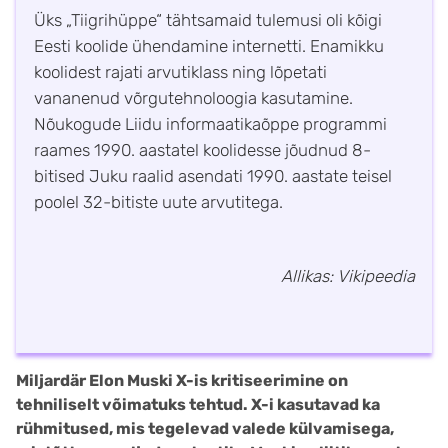
Üks „Tiigrihüppe“ tähtsamaid tulemusi oli kõigi
Eesti koolide ühendamine internetti. Enamikku
koolidest rajati arvutiklass ning lõpetati
vananenud võrgutehnoloogia kasutamine.
Nõukogude Liidu informaatikaõppe programmi
raames 1990. aastatel koolidesse jõudnud 8-
bitised Juku raalid asendati 1990. aastate teisel
poolel 32-bitiste uute arvutitega.
Allikas: Vikipeedia
Miljardär Elon Muski X-is kritiseerimine on
tehniliselt võimatuks tehtud. X-i kasutavad ka
rühmitused, mis tegelevad valede külvamisega,