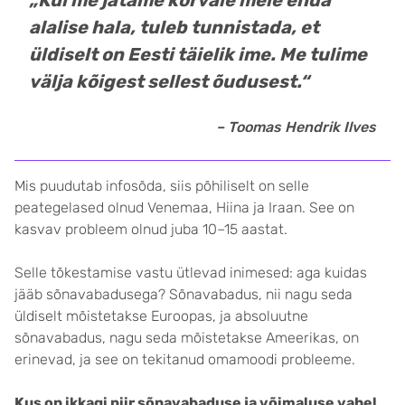
„Kui me jätame kõrvale meie enda
alalise hala, tuleb tunnistada, et
üldiselt on Eesti täielik ime. Me tulime
välja kõigest sellest õudusest.“
– Toomas Hendrik Ilves
Mis puudutab infosõda, siis põhiliselt on selle
peategelased olnud Venemaa, Hiina ja Iraan. See on
kasvav probleem olnud juba 10–15 aastat.
Selle tõkestamise vastu ütlevad inimesed: aga kuidas
jääb sõnavabadusega? Sõnavabadus, nii nagu seda
üldiselt mõistetakse Euroopas, ja absoluutne
sõnavabadus, nagu seda mõistetakse Ameerikas, on
erinevad, ja see on tekitanud omamoodi probleeme.
Kus on ikkagi piir sõnavabaduse ja võimaluse vahel