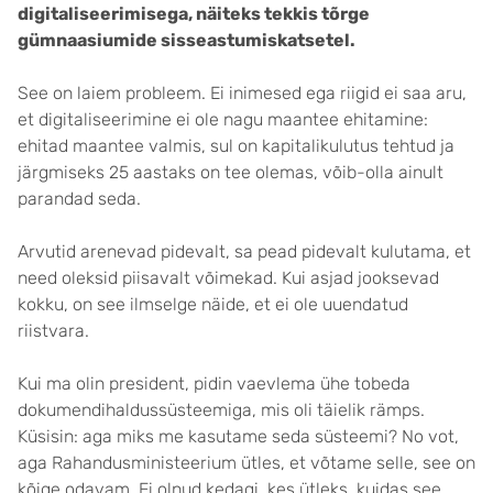
digitaliseerimisega, näiteks tekkis tõrge
gümnaasiumide sisseastumiskatsetel.
See on laiem probleem. Ei inimesed ega riigid ei saa aru,
et digitaliseerimine ei ole nagu maantee ehitamine:
ehitad maantee valmis, sul on kapitalikulutus tehtud ja
järgmiseks 25 aastaks on tee olemas, võib-olla ainult
parandad seda.
Arvutid arenevad pidevalt, sa pead pidevalt kulutama, et
need oleksid piisavalt võimekad. Kui asjad jooksevad
kokku, on see ilmselge näide, et ei ole uuendatud
riistvara.
Kui ma olin president, pidin vaevlema ühe tobeda
dokumendihaldussüsteemiga, mis oli täielik rämps.
Küsisin: aga miks me kasutame seda süsteemi? No vot,
aga Rahandusministeerium ütles, et võtame selle, see on
kõige odavam. Ei olnud kedagi, kes ütleks, kuidas see