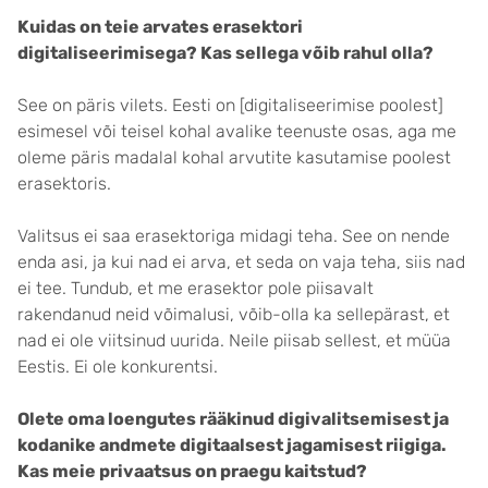
Kuidas on teie arvates erasektori
digitaliseerimisega? Kas sellega võib rahul olla?
See on päris vilets. Eesti on [digitaliseerimise poolest]
esimesel või teisel kohal avalike teenuste osas, aga me
oleme päris madalal kohal arvutite kasutamise poolest
erasektoris.
Valitsus ei saa erasektoriga midagi teha. See on nende
enda asi, ja kui nad ei arva, et seda on vaja teha, siis nad
ei tee. Tundub, et me erasektor pole piisavalt
rakendanud neid võimalusi, võib-olla ka sellepärast, et
nad ei ole viitsinud uurida. Neile piisab sellest, et müüa
Eestis. Ei ole konkurentsi.
Olete oma loengutes rääkinud digivalitsemisest ja
kodanike andmete digitaalsest jagamisest riigiga.
Kas meie privaatsus on praegu kaitstud?