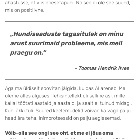
ahastusse, et viis enesetapuni. No see ei ole see suund,
mis on positiivne.
„Hundiseaduste tagasitulek on minu
arust suurimaid probleeme, mis meil
praegu on.“
– Toomas Hendrik Ilves
Aga ma üldiselt soovitan jälgida, kuidas AI areneb. Me
oleme alles alguses. Tehisintellekt oli selline asi, mille
kallal töötati aastaid ja aastaid, ja sealt ei tulnud midagi.
Kuni äkki tuli. Suured keelemudelid võivad ka väga palju
head ära teha. Inimprotsessid on palju aeglasemad.
Võib-olla see ongi see oht, et me ei jõua oma