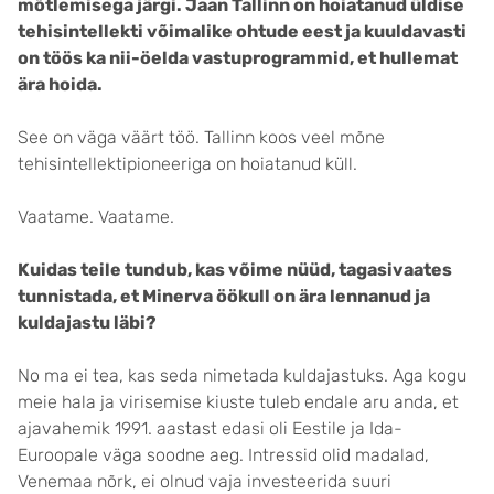
mõtlemisega järgi. Jaan Tallinn on hoiatanud üldise
tehisintellekti võimalike ohtude eest ja kuuldavasti
on töös ka nii-öelda vastuprogrammid, et hullemat
ära hoida.
See on väga väärt töö. Tallinn koos veel mõne
tehisintellektipioneeriga on hoiatanud küll.
Vaatame. Vaatame.
Kuidas teile tundub, kas võime nüüd, tagasivaates
tunnistada, et Minerva öökull on ära lennanud ja
kuldajastu läbi?
No ma ei tea, kas seda nimetada kuldajastuks. Aga kogu
meie hala ja virisemise kiuste tuleb endale aru anda, et
ajavahemik 1991. aastast edasi oli Eestile ja Ida-
Euroopale väga soodne aeg. Intressid olid madalad,
Venemaa nõrk, ei olnud vaja investeerida suuri