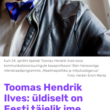
Kuni 24. aprillini õpetab Toomas Hendrik Ilves koos
kommunikatsiooniuuringute kaasprofessori Sten Hanssoniga
mikrokraadiprogrammis „Maailmapoliitika ja mõjutustegevus“.
Foto: Herkki-Erich Merila
Toomas Hendrik
Ilves: üldiselt on
Eesti täielik ime