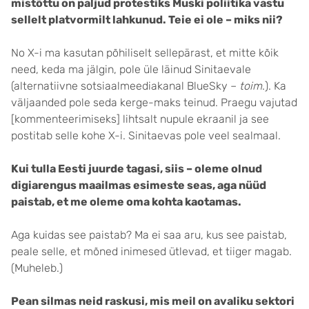
mistõttu on paljud protestiks Muski poliitika vastu
sellelt platvormilt lahkunud. Teie ei ole – miks nii?
No X-i ma kasutan põhiliselt sellepärast, et mitte kõik
need, keda ma jälgin, pole üle läinud Sinitaevale
(alternatiivne sotsiaalmeediakanal BlueSky –
toim
.). Ka
väljaanded pole seda kerge-maks teinud. Praegu vajutad
[kommenteerimiseks] lihtsalt nupule ekraanil ja see
postitab selle kohe X-i. Sinitaevas pole veel sealmaal.
Kui tulla Eesti juurde tagasi, siis – oleme olnud
digiarengus maailmas esimeste seas, aga nüüd
paistab, et me oleme oma kohta kaotamas.
Aga kuidas see paistab? Ma ei saa aru, kus see paistab,
peale selle, et mõned inimesed ütlevad, et tiiger magab.
(Muheleb.)
Pean silmas neid raskusi, mis meil on avaliku sektori