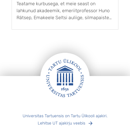
Teatame kurbusega, et meie seast on
H
lahkunud akadeemik, emeriitprofessor Huno
ü
Rätsep, Emakeele Seltsi auliige, silmapaistev
d
A
Eesti keeleteadlane, kauaaegne eesti
k
keeleteaduse uuendaja ja järjepidevuse
t
hoidja. Huno Rätsepa jälg eesti keeleteaduses
l
on läbi aegade sügavamaid. Ta uuris eesti
keele ja sugulaskeelte ajalugu ...
Jalus
Universitas Tartuensis on Tartu Ülikooli ajakiri.
Lehitse UT ajakirju veebis