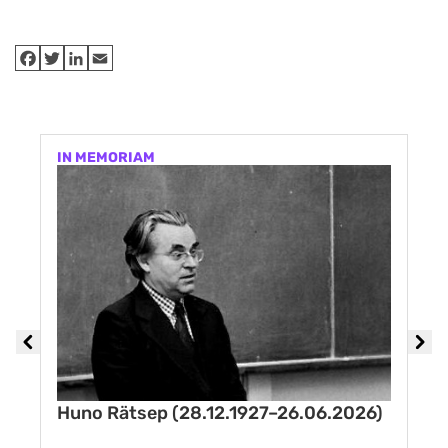
IN MEMORIAM
Huno Rätsep (28.12.1927–26.06.2026)
M