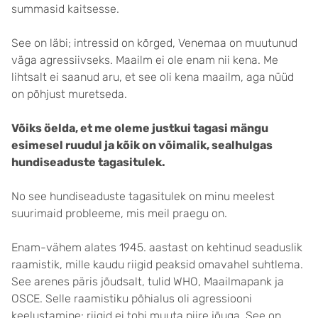
summasid kaitsesse.
See on läbi; intressid on kõrged, Venemaa on muutunud
väga agressiivseks. Maailm ei ole enam nii kena. Me
lihtsalt ei saanud aru, et see oli kena maailm, aga nüüd
on põhjust muretseda.
Võiks öelda, et me oleme justkui tagasi mängu
esimesel ruudul ja kõik on võimalik, sealhulgas
hundiseaduste tagasitulek.
No see hundiseaduste tagasitulek on minu meelest
suurimaid probleeme, mis meil praegu on.
Enam-vähem alates 1945. aastast on kehtinud seaduslik
raamistik, mille kaudu riigid peaksid omavahel suhtlema.
See arenes päris jõudsalt, tulid WHO, Maailmapank ja
OSCE. Selle raamistiku põhialus oli agressiooni
keelustamine: riigid ei tohi muuta piire jõuga. See on