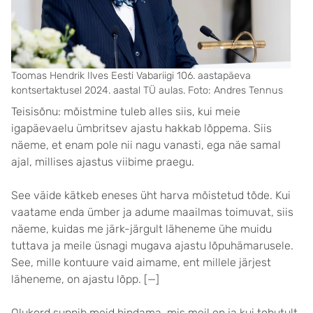
Toomas Hendrik Ilves Eesti Vabariigi 106. aastapäeva
kontsertaktusel 2024. aastal TÜ aulas. Foto: Andres Tennus
Teisisõnu: mõistmine tuleb alles siis, kui meie
igapäevaelu ümbritsev ajastu hakkab lõppema. Siis
näeme, et enam pole nii nagu vanasti, ega näe samal
ajal, millises ajastus viibime praegu.
See väide kätkeb eneses üht harva mõistetud tõde. Kui
vaatame enda ümber ja adume maailmas toimuvat, siis
näeme, kuidas me järk-järgult läheneme ühe muidu
tuttava ja meile üsnagi mugava ajastu lõpuhämarusele.
See, mille kontuure vaid aimame, ent millele järjest
läheneme, on ajastu lõpp. [—]
Olukord sunnib meid hindama, mis meil on ja kui tohutult