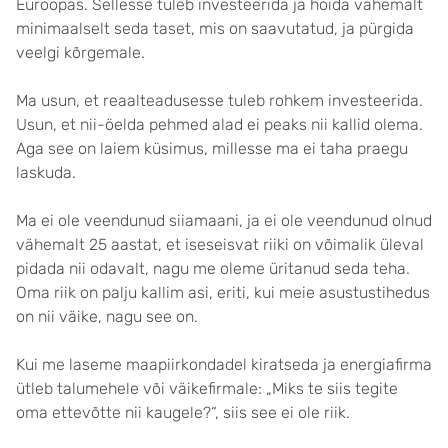
Euroopas. Sellesse tuleb investeerida ja hoida vähemalt
minimaalselt seda taset, mis on saavutatud, ja pürgida
veelgi kõrgemale.
Ma usun, et reaalteadusesse tuleb rohkem investeerida.
Usun, et nii-öelda pehmed alad ei peaks nii kallid olema.
Aga see on laiem küsimus, millesse ma ei taha praegu
laskuda.
Ma ei ole veendunud siiamaani, ja ei ole veendunud olnud
vähemalt 25 aastat, et iseseisvat riiki on võimalik üleval
pidada nii odavalt, nagu me oleme üritanud seda teha.
Oma riik on palju kallim asi, eriti, kui meie asustustihedus
on nii väike, nagu see on.
Kui me laseme maapiirkondadel kiratseda ja energiafirma
ütleb talumehele või väikefirmale: „Miks te siis tegite
oma ettevõtte nii kaugele?“, siis see ei ole riik.