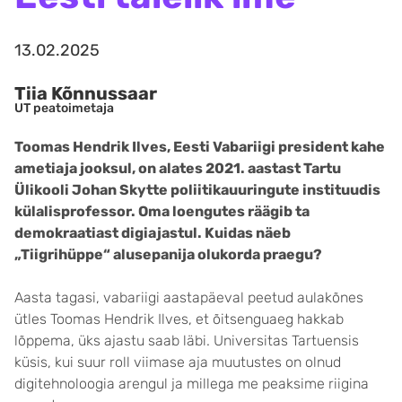
13.02.2025
Tiia Kõnnussaar
UT peatoimetaja
Toomas Hendrik Ilves, Eesti Vabariigi president kahe
ametiaja jooksul, on alates 2021. aastast Tartu
Ülikooli Johan Skytte poliitikauuringute instituudis
külalisprofessor. Oma loengutes räägib ta
demokraatiast digiajastul. Kuidas näeb
„Tiigrihüppe“ alusepanija olukorda praegu?
Aasta tagasi, vabariigi aastapäeval peetud aulakõnes
ütles Toomas Hendrik Ilves, et õitsenguaeg hakkab
lõppema, üks ajastu saab läbi. Universitas Tartuensis
küsis, kui suur roll viimase aja muutustes on olnud
digitehnoloogia arengul ja millega me peaksime riigina