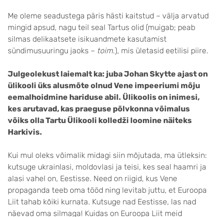
Me oleme seadustega päris hästi kaitstud – välja arvatud
mingid apsud, nagu teil seal Tartus olid (muigab; peab
silmas delikaatsete isikuandmete kasutamist
sündimusuuringu jaoks –
toim
.), mis ületasid eetilisi piire.
Julgeolekust laiemalt ka: juba Johan Skytte ajast on
ülikooli üks alusmõte olnud Vene impeeriumi mõju
eemalhoidmine hariduse abil. Ülikoolis on inimesi,
kes arutavad, kas praeguse põlvkonna võimalus
võiks olla Tartu Ülikooli kolledži loomine näiteks
Harkivis.
Kui mul oleks võimalik midagi siin mõjutada, ma ütleksin:
kutsuge ukrainlasi, moldovlasi ja teisi, kes seal haamri ja
alasi vahel on, Eestisse. Need on riigid, kus Vene
propaganda teeb oma tööd ning levitab juttu, et Euroopa
Liit tahab kõiki kurnata. Kutsuge nad Eestisse, las nad
näevad oma silmaga! Kuidas on Euroopa Liit meid