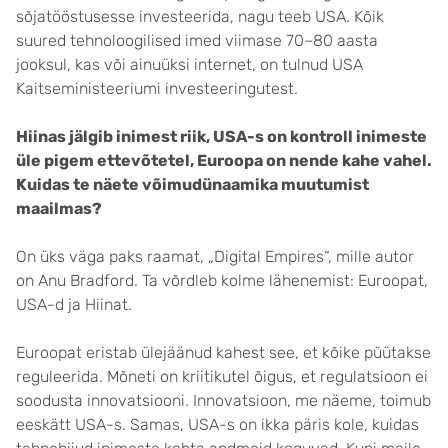
sõjatööstusesse investeerida, nagu teeb USA. Kõik
suured tehnoloogilised imed viimase 70–80 aasta
jooksul, kas või ainuüksi internet, on tulnud USA
Kaitseministeeriumi investeeringutest.
Hiinas jälgib inimest riik, USA-s on kontroll inimeste
üle pigem ettevõtetel, Euroopa on nende kahe vahel.
Kuidas te näete võimudünaamika muutumist
maailmas?
On üks väga paks raamat, „Digital Empires“, mille autor
on Anu Bradford. Ta võrdleb kolme lähenemist: Euroopat,
USA-d ja Hiinat.
Euroopat eristab ülejäänud kahest see, et kõike püütakse
reguleerida. Mõneti on kriitikutel õigus, et regulatsioon ei
soodusta innovatsiooni. Innovatsioon, me näeme, toimub
eeskätt USA-s. Samas, USA-s on ikka päris kole, kuidas