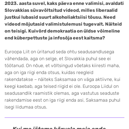
2023. aasta suvel, kaks päeva enne valimisi, avaldati
Slovakkias süvavõltsitud videod, milles liberaalid
justkui lubasid suurt alkoholiaktsiisi tõusu. Need
videod mõjutasid valimistulemusi tugevalt. Näiteid
on teisigi. Kuivõrd demokraatia on üldse võimeline
end küberpettuste ja infosõja eest kaitsma?
Euroopa Liit on üritanud seda ohtu seadusandlusega
vähendada, aga on selge, et Slovakkia puhul see ei
töötanud. On nõue, et võltsingud võetaks kiiresti maha,
aga on iga riigi enda otsus, kuidas reegleid
rakendatakse – näiteks Saksamaa on väga aktiivne, kui
keegi kaebab, aga teised riigid ei ole. Euroopa Liidul on
seadusandlik raamistik olemas, aga vastutus seaduste
rakendamise eest on iga riigi enda asi, Saksamaa puhul
isegi liidumaa otsus.