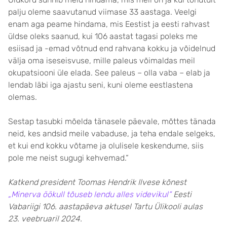
palju oleme saavutanud viimase 33 aastaga. Veelgi
enam aga peame hindama, mis Eestist ja eesti rahvast
üldse oleks saanud, kui 106 aastat tagasi poleks me
esiisad ja -emad võtnud end rahvana kokku ja võidelnud
välja oma iseseisvuse, mille paleus võimaldas meil
okupatsiooni üle elada. See paleus – olla vaba – elab ja
lendab läbi iga ajastu seni, kuni oleme eestlastena
olemas.
Sestap tasubki mõelda tänasele päevale, mõttes tänada
neid, kes andsid meile vabaduse, ja teha endale selgeks,
et kui end kokku võtame ja olulisele keskendume, siis
pole me neist sugugi kehvemad.“
Katkend president Toomas Hendrik Ilvese kõnest
„Minerva öökull tõuseb lendu alles videvikul“
Eesti
Vabariigi 106. aastapäeva aktusel Tartu Ülikooli aulas
23. veebruaril 2024.