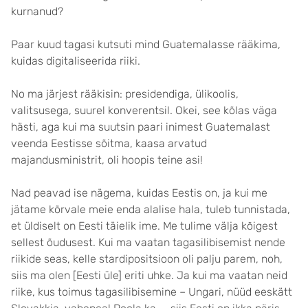
kurnanud?
Paar kuud tagasi kutsuti mind Guatemalasse rääkima,
kuidas digitaliseerida riiki.
No ma järjest rääkisin: presidendiga, ülikoolis,
valitsusega, suurel konverentsil. Okei, see kõlas väga
hästi, aga kui ma suutsin paari inimest Guatemalast
veenda Eestisse sõitma, kaasa arvatud
majandusministrit, oli hoopis teine asi!
Nad peavad ise nägema, kuidas Eestis on, ja kui me
jätame kõrvale meie enda alalise hala, tuleb tunnistada,
et üldiselt on Eesti täielik ime. Me tulime välja kõigest
sellest õudusest. Kui ma vaatan tagasilibisemist nende
riikide seas, kelle stardipositsioon oli palju parem, noh,
siis ma olen [Eesti üle] eriti uhke. Ja kui ma vaatan neid
riike, kus toimus tagasilibisemine – Ungari, nüüd eeskätt