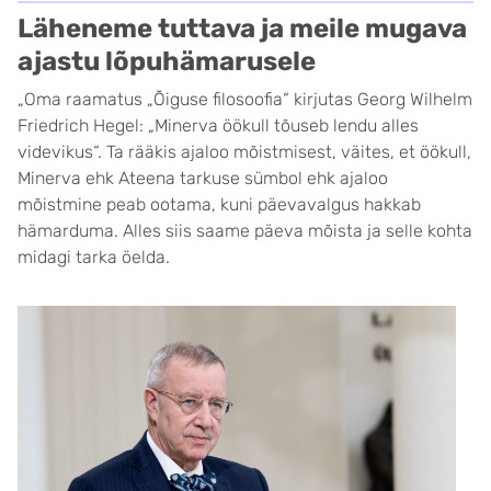
Läheneme tuttava ja meile mugava
ajastu lõpuhämarusele
„Oma raamatus „Õiguse filosoofia“ kirjutas Georg Wilhelm
Friedrich Hegel: „Minerva öökull tõuseb lendu alles
videvikus“. Ta rääkis ajaloo mõistmisest, väites, et öökull,
Minerva ehk Ateena tarkuse sümbol ehk ajaloo
mõistmine peab ootama, kuni päevavalgus hakkab
hämarduma. Alles siis saame päeva mõista ja selle kohta
midagi tarka öelda.