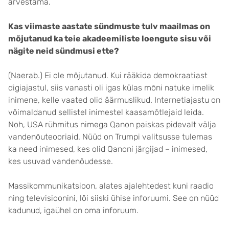
arvestama.
Kas viimaste aastate sündmuste tulv maailmas on
mõjutanud ka teie akadeemiliste loengute sisu või
nägite neid sündmusi ette?
(Naerab.) Ei ole mõjutanud. Kui rääkida demokraatiast
digiajastul, siis vanasti oli igas külas mõni natuke imelik
inimene, kelle vaated olid äärmuslikud. Internetiajastu on
võimaldanud sellistel inimestel kaasamõtlejaid leida.
Noh, USA rühmitus nimega Qanon paiskas pidevalt välja
vandenõuteooriaid. Nüüd on Trumpi valitsusse tulemas
ka need inimesed, kes olid Qanoni järgijad – inimesed,
kes usuvad vandenõudesse.
Massikommunikatsioon, alates ajalehtedest kuni raadio
ning televisioonini, lõi siiski ühise inforuumi. See on nüüd
kadunud, igaühel on oma inforuum.