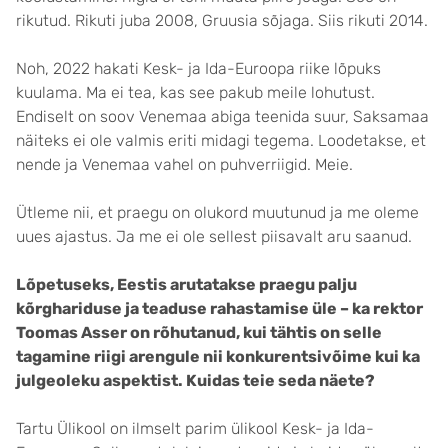
rikutud. Rikuti juba 2008, Gruusia sõjaga. Siis rikuti 2014.
Noh, 2022 hakati Kesk- ja Ida-Euroopa riike lõpuks
kuulama. Ma ei tea, kas see pakub meile lohutust.
Endiselt on soov Venemaa abiga teenida suur, Saksamaa
näiteks ei ole valmis eriti midagi tegema. Loodetakse, et
nende ja Venemaa vahel on puhverriigid. Meie.
Ütleme nii, et praegu on olukord muutunud ja me oleme
uues ajastus. Ja me ei ole sellest piisavalt aru saanud.
Lõpetuseks, Eestis arutatakse praegu palju
kõrghariduse ja teaduse rahastamise üle – ka rektor
Toomas Asser on rõhutanud, kui tähtis on selle
tagamine riigi arengule nii konkurentsivõime kui ka
julgeoleku aspektist. Kuidas teie seda näete?
Tartu Ülikool on ilmselt parim ülikool Kesk- ja Ida-