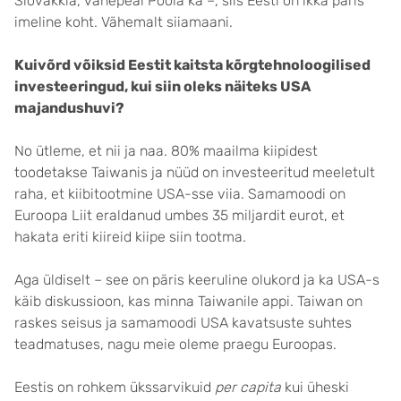
Slovakkia, vahepeal Poola ka –, siis Eesti on ikka päris
imeline koht. Vähemalt siiamaani.
Kuivõrd võiksid Eestit kaitsta kõrgtehnoloogilised
investeeringud, kui siin oleks näiteks USA
majandushuvi?
No ütleme, et nii ja naa. 80% maailma kiipidest
toodetakse Taiwanis ja nüüd on investeeritud meeletult
raha, et kiibitootmine USA-sse viia. Samamoodi on
Euroopa Liit eraldanud umbes 35 miljardit eurot, et
hakata eriti kiireid kiipe siin tootma.
Aga üldiselt – see on päris keeruline olukord ja ka USA-s
käib diskussioon, kas minna Taiwanile appi. Taiwan on
raskes seisus ja samamoodi USA kavatsuste suhtes
teadmatuses, nagu meie oleme praegu Euroopas.
Eestis on rohkem ükssarvikuid
per capita
kui üheski