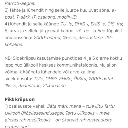
Parroti-aegne
;
3) tähte ja lühendit ning selle juurde kuuluvat sõna:
e-
post
,
T-särk
,
IT-osakond
,
mobiil-ID
;
4) lühendit ja selle käänet:
TÜ-le
,
DHIS-i
,
EHIS-e
,
ÕIS-ita
;
5) arvu ja sellele järgnevat käänet või
ne
– ja
line
-­lõpulist
omadussõna:
2000-ndatel
,
15-sse
,
35-aastane
,
20-
kohaline
.
NB! Sidekriipsu kasutamise punktides 4 ja 5 oleme kokku
leppinud ülikooli keskses kommunikatsioonis. Mujal on
võimalik käänata lühendeid või arve ka ilma
sidekriipsuta:
TÜle
,
DHISi
,
EHISe
,
ÕISita
,
2000ndatel
,
15sse
,
35aastane
,
20kohaline
.
Pikk kriips on
1) osalausete vahel:
Jäta märk maha – tule liitu Tartu
Ülikooli üliõpilasesindusega!;
Tartu Ülikoolis – meie
ainsas rahvusülikoolis – on üksteist rahvusteaduste
professuuri
;