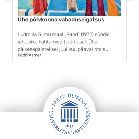
Ühe põlvkonna vabaduseigatsus
K
Ludmilla Siimu maal „Rand“ (1972) sündis
T
juhusliku kohtu­mise tulemusel. Ühel
r
päikesepaistelisel juulikuu päeval otsis
s
Kadri Asmer
M
kunstnik inspiratsiooni Pirita plaažilt, kuid
t
edutult. Tagasiteel märkas ta laululava juures
t
kaht noort heledapäist naist. Miski neis sundis
p
teda mootorrattal tagasipööret tegema ja
t
end neile tutvustama. ...
a
Jalus