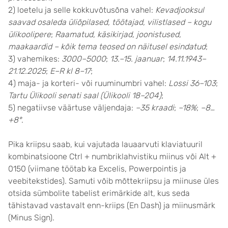
2) loetelu ja selle kokkuvõtusõna vahel:
Kevadjooksul
saavad osaleda üliõpilased, töötajad, vilistlased – kogu
ülikoolipere
;
Raamatud, käsikirjad, joonistused,
maakaardid – kõik tema teosed on näitusel esindatud
;
3) vahemikes:
3000–5000
;
13.–15. jaanuar
;
14.11.1943–
21.12.2025
;
E–R kl 8–17
;
4) maja- ja korteri- või ruuminumbri vahel:
Lossi 36–103
;
Tartu Ülikooli senati saal (Ülikooli 18–204)
;
5) negatiivse väärtuse väljendaja:
–35 kraadi
;
–18%
;
–8…
+8°
.
Pika kriipsu saab, kui vajutada lauaarvuti klavia­tuuril
kombinatsioone Ctrl + numbri­klahvistiku miinus või Alt +
0150 (viimane töötab ka Excelis, Powerpointis ja
veebitekstides). Samuti võib mõttekriipsu ja miinuse üles
otsida sümbolite tabelist erimärkide alt, kus seda
tähistavad vastavalt enn-kriips (En Dash) ja miinusmärk
(Minus Sign).