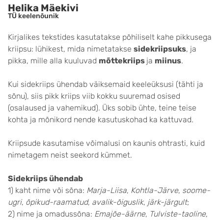
Helika Mäekivi
TÜ keelenõunik
Kirjalikes tekstides kasutatakse põhiliselt kahe pikkusega
kriipsu: lühikest, mida nimetatakse
sidekriipsuks
, ja
pikka, mille alla kuuluvad
mõttekriips
ja
miinus
.
Kui sidekriips ühendab väiksemaid keele­üksusi (tähti ja
sõnu), siis pikk kriips viib kokku suuremad osised
(osalaused ja vahemikud). Üks sobib ühte, teine teise
kohta ja mõnikord nende kasutuskohad ka kattuvad.
Kriipsude kasutamise võimalusi on kaunis ohtrasti, kuid
nimetagem neist seekord kümmet.
Sidekriips ühendab
1) kaht nime või sõna:
Marja-Liisa
,
Kohtla-Järve
,
soome-
ugri
,
õpikud-raamatud
,
avalik-õiguslik
,
järk-järgult
;
2) nime ja omadussõna:
Emajõe-äärne
,
Tulviste-taoline
,