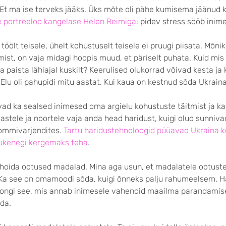
. Et ma ise terveks jääks. Üks mõte oli pähe kumisema jäänud 
 portreeloo kangelase Helen Reimiga
: pidev stress sööb inim
töölt teisele, ühelt kohustuselt teisele ei pruugi piisata. Mõni
umist, on vaja midagi hoopis muud, et päriselt puhata. Kuid mis s
a paista lähiajal kuskilt? Keerulised olukorrad võivad kesta ja 
lu oli pahupidi mitu aastat. Kui kaua on kestnud sõda Ukrain
vad ka sealsed inimesed oma argielu kohustuste täitmist ja ka
lastele ja noortele vaja anda head haridust, kuigi olud sunniv
pommivarjendites.
Tartu haridustehnoloogid püüavad Ukraina k
tukenegi kergemaks teha
.
 hoida ootused madalad. Mina aga usun, et madalatele ootuste
 Ka see on omamoodi sõda, kuigi õnneks palju rahumeelsem. H
 – ongi see, mis annab inimesele vahendid maailma parandamis
da.