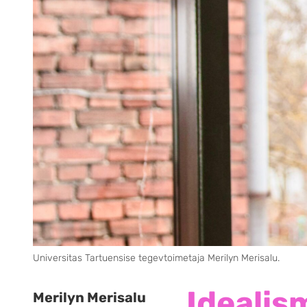
Universitas Tartuensise tegevtoimetaja Merilyn Merisalu.
Idealis
Merilyn Merisalu