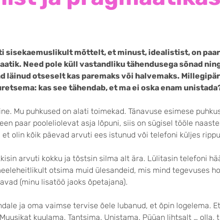
ti sisekaemuslikult mõttelt, et minust, idealistist, on pa
atik. Need pole küll vastandliku tähendusega sõnad ning
ad läinud otseselt kas paremaks või halvemaks. Millegipä
uretsema: kas see tähendab, et ma ei oska enam unistada
ine. Mu puhkused on alati toimekad. Tänavuse esimese puhku
een paar pooleliolevat asja lõpuni, siis on sügisel tööle naast
 et olin kõik päevad arvuti ees istunud või telefoni küljes ripp
kisin arvuti kokku ja tõstsin silma alt ära. Lülitasin telefoni hä
meeleheitlikult otsima muid ülesandeid, mis mind tegevuses ho
avad (minu lisatöö jaoks õpetajana).
endale ja oma vaimse tervise õele lubanud, et õpin logelema. E
 Muusikat kuulama. Tantsima. Unistama. Püüan lihtsalt … olla,