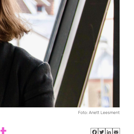
Foto: Anett Leesment
t