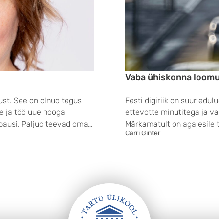
Vaba ühiskonna loomu
ust. See on olnud tegus
Eesti digiriik on suur edu
ne ja töö uue hooga
ettevõtte minutitega ja va
 pausi. Paljud teevad oma
Märkamatult on aga esile t
Carri Ginter
i ...
inimeste kohta järjest roh
Aina enam ...