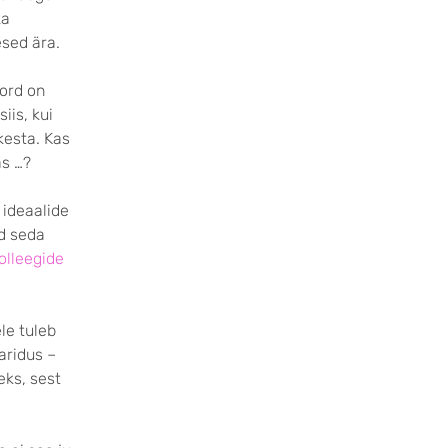
ka
esed ära.
kord on
iis, kui
kesta. Kas
as …?
 ideaalide
ad seda
olleegide
le tuleb
aridus –
eks, sest