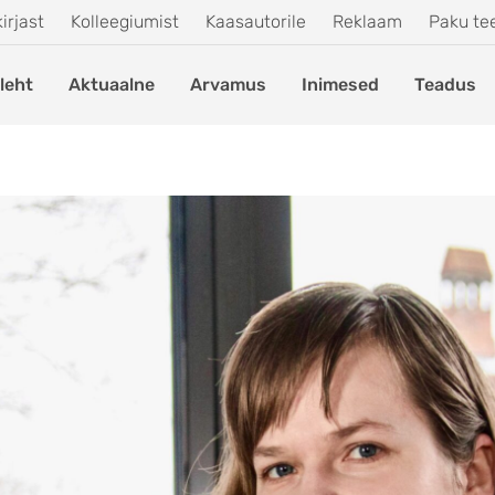
irjast
Kolleegiumist
Kaasautorile
Reklaam
Paku t
leht
Aktuaalne
Arvamus
Inimesed
Teadus