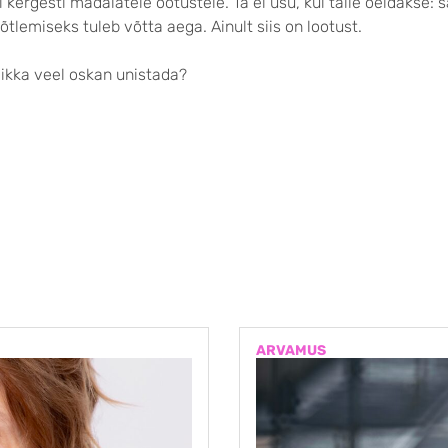
i kergesti madalatele ootustele. Ta ei usu, kui talle öeldakse: s
lemiseks tuleb võtta aega. Ainult siis on lootust.
a ikka veel oskan unistada?
ARVAMUS