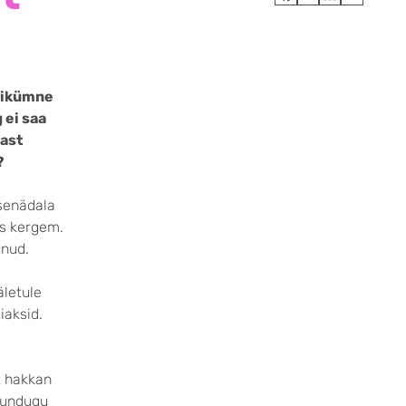
arikümne
 ei saa
rast
?
senädala
es kergem.
unud.
äletule
iaksid.
t hakkan
 tundugu