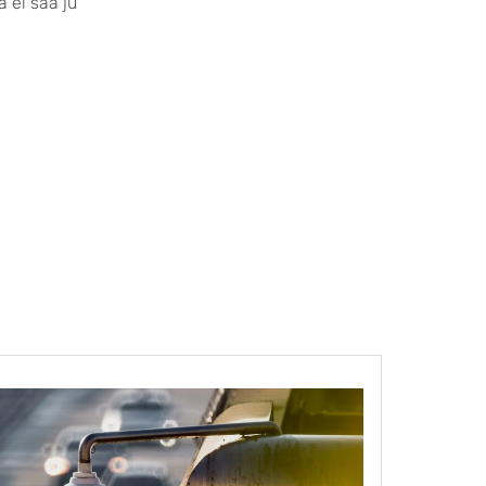
a ei saa ju
ESSEE