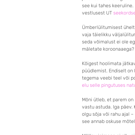
see kui tahes keeruline
vestlusest UT
seekordse
Ümberlülitumisest ühelt 
vaja täielikku väljalülit
seda võimalust ei ole eg
mäletate koroonaaega? E
Kõigest hoolimata jätka
püüdlemist. Endiselt on 
tegema veebi teel või 
elu selle pingutuses na
Mõni ütleb, et parem on
vastu astuda. Iga päev.
olgu sõja või rahu ajal
see annab oskuse mõtel