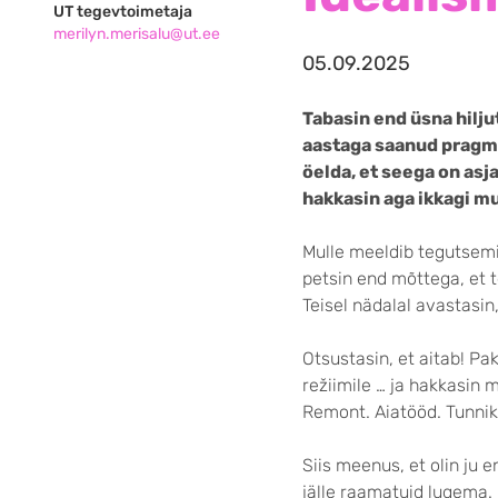
UT tegevtoimetaja
merilyn.merisalu@ut.ee
05.09.2025
Tabasin end üsna hilju
aastaga saanud pragma
öelda, et seega on asj
hakkasin aga ikkagi m
Mulle meeldib tegutsem
petsin end mõttega, et t
Teisel nädalal avastasin,
Otsustasin, et aitab! Pak
režiimile … ja hakkasin 
Remont. Aiatööd. Tunnik
Siis meenus, et olin ju 
jälle raamatuid lugema.