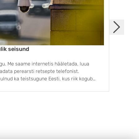
lik seisund
Emots
tagap
lugu. Me saame internetis hääletada, luua
Haritu
adata perearsti retsepte telefonist.
emotsi
ulnud ka teistsugune Eesti, kus riik kogub
kujund
Miia Ka
kem andmeid ja jälgib neid üha ulatuslikumalt.
et har
emotsi