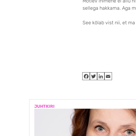
Mõtlev inimene ei allu ni
sellega hakkama. Aga mõt
See kõlab vist nii, et m
JUHTKIRI