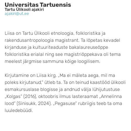
Universitas Tartuensis
Tartu Ülikooli ajakiri
ajakiri@ut.ee
Liisa on Tartu Ülikooli etnoloogia, folkloristika ja
rakendusantropoloogia magistrant. Ta lõpetas kevadel
kirjanduse ja kultuuriteaduste bakalaureuseõppe
folkloristika erialal ning see magistriõppekava oli tema
meelest järgmise sammuna kõige loogilisem.
Kirjutamine on Liisa kirg. „Ma ei mäleta aega, mil ma
poleks kirjutanud,“ ütleb ta. Ta on teinud kaastööd ülikooli
esmakursuslase blogisse ja andnud välja lühijutustuse
„Kolgas“ (2016), oktoobris ilmus lasteraamat „Annelinna
lood“ (Sinisukk, 2024). „Pegasuse“ rubriigis teeb ta oma
luuledebüüdi.