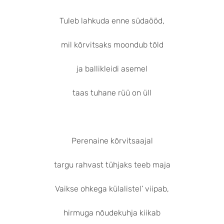
Tuleb lahkuda enne südaööd,
mil kõrvitsaks moondub tõld
ja ballikleidi asemel
taas tuhane rüü on üll
Perenaine kõrvitsaajal
targu rahvast tühjaks teeb maja
Vaikse ohkega külalistel’ viipab,
hirmuga nõudekuhja kiikab