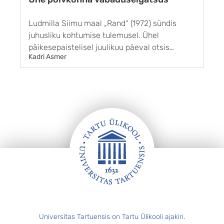
Ludmilla Siimu maal „Rand“ (1972) sündis
T
juhusliku kohtu­mise tulemusel. Ühel
r
päikesepaistelisel juulikuu päeval otsis
s
Kadri Asmer
M
kunstnik inspiratsiooni Pirita plaažilt, kuid
t
edutult. Tagasiteel märkas ta laululava juures
t
kaht noort heledapäist naist. Miski neis sundis
p
teda mootorrattal tagasipööret tegema ja
t
end neile tutvustama. ...
a
Jalus
Universitas Tartuensis on Tartu Ülikooli ajakiri.