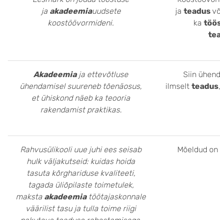
ja
akadeemia
uudsete
ja
teadus
v
koostöövormideni.
ka
töö
te
Akadeemia
ja ettevõtluse
Siin ühen
ühendamisel suureneb tõenäosus,
ilmselt
teadus
et ühiskond näeb ka teooria
rakendamist praktikas.
Rahvusülikooli uue juhi ees seisab
Mõeldud on
hulk väljakutseid: kuidas hoida
tasuta kõrghariduse kvaliteeti,
tagada üliõpilaste toimetulek,
maksta
akadeemia
töötajaskonnale
väärilist tasu ja tulla toime riigi