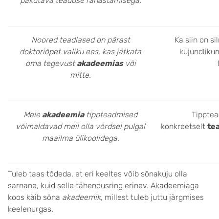
pakutava teaduse rahastamisega.
Noored teadlased on pärast
Ka siin on s
doktoriõpet valiku ees, kas jätkata
kujundliku
oma tegevust
akadeemias
või
mitte.
Meie
akadeemia
tippteadmised
Tipptea
võimaldavad meil olla võrdsel pulgal
konkreetselt
te
maailma ülikoolidega.
Tuleb taas tõdeda, et eri keeltes võib sõnakuju olla
sarnane, kuid selle tähendusring erinev. Akadeemiaga
koos käib sõna
akadeemik
, millest tuleb juttu järgmises
keelenurgas.