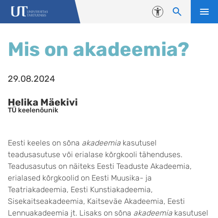
Liigu edasi põhisisu juurde
Juurdepääsetavus
Mis on akadeemia?
29.08.2024
Helika Mäekivi
TÜ keelenõunik
Eesti keeles on sõna
akadeemia
kasutusel
teadusasutuse või erialase kõrgkooli tähenduses.
Teadusasutus on näiteks Eesti Teaduste Akadeemia,
erialased kõrgkoolid on Eesti Muusika- ja
Teatriakadeemia, Eesti Kunstiakadeemia,
Sisekaitseakadeemia, Kaitseväe Akadeemia, Eesti
Lennuakadeemia jt. Lisaks on sõna
akadeemia
kasutusel