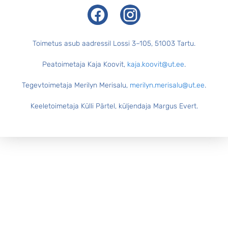
Facebook
Instagram
Toimetus asub aadressil Lossi 3–105, 51003 Tartu.
Peatoimetaja Kaja Koovit,
kaja.koovit@ut.ee
.
Tegevtoimetaja Merilyn Merisalu,
merilyn.merisalu@ut.ee
.
Keeletoimetaja Külli Pärtel, küljendaja Margus Evert.