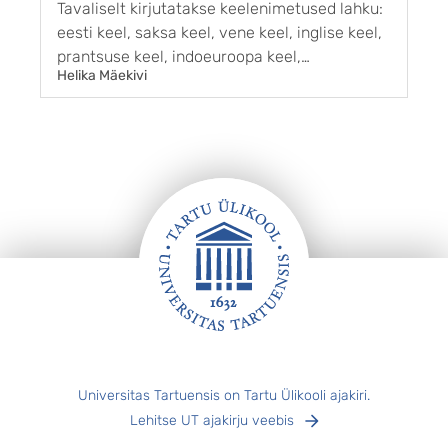
Tavaliselt kirjutatakse keelenimetused lahku:
Ü
eesti keel, saksa keel, vene keel, inglise keel,
E
prantsuse keel, indoeuroopa keel,
Ü
Helika Mäekivi
H
läänemeresoome keel. Lahku jäävad nad ka
a
muus käändes peale nimetava: eesti keeles,
k
saksa keelega, vene keeleta, inglise keelt,
k
prantsuse keelde, indoeuroopa keelest,
Ü
läänemeresoome keelena. ...
k
k
Jalus
Universitas Tartuensis on Tartu Ülikooli ajakiri.
Lehitse UT ajakirju veebis