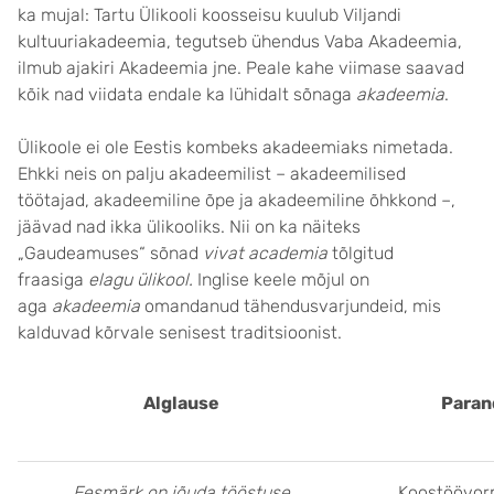
ka mujal: Tartu Ülikooli koosseisu kuulub Viljandi
kultuuriakadeemia, tegutseb ühendus Vaba Akadeemia,
ilmub ajakiri Akadeemia jne. Peale kahe viimase saavad
kõik nad viidata endale ka lühidalt sõnaga
akadeemia
.
Ülikoole ei ole Eestis kombeks akadeemiaks nimetada.
Ehkki neis on palju akadeemilist – akadeemilised
töötajad, akadeemiline õpe ja akadeemiline õhkkond –,
jäävad nad ikka ülikooliks. Nii on ka näiteks
„Gaudeamuses“ sõnad
vivat academia
tõlgitud
fraasiga
elagu ülikool.
Inglise keele mõjul on
aga
akadeemia
omandanud tähendusvarjundeid, mis
kalduvad kõrvale senisest traditsioonist.
Alglause
Paran
Eesmärk on jõuda tööstuse
Koostöövorm