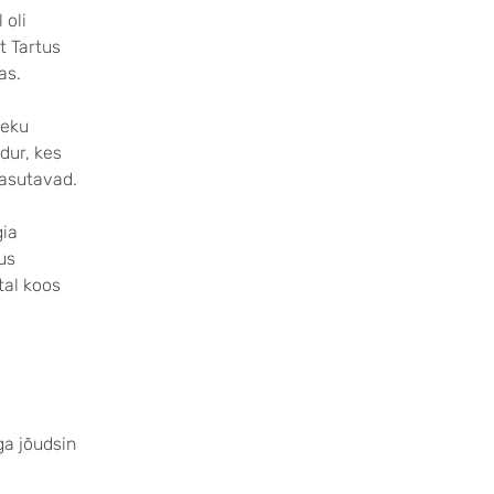
 oli
t Tartus
as.
neku
dur, kes
kasutavad.
gia
us
tal koos
ga jõudsin