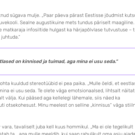
ätnud sügava mulje. „Paar päeva pärast Eestisse jõudmist kuts
suvekooli. Sealne augusti­kuine mets tundus päriselt maagi­line.
matka­raja info­siltide hulgast ka härjapõlvlase tutvus­tuse – 
 juhtuda.“
stlased on kinnised ja tuimad, aga mina ei usu seda.“
kohta kuuldud stereotüübid ei pea paika. „Mulle öeldi, et eestl
mina ei usu seda. Te olete väga emotsionaalsed, lihtsalt näi­ta
lt välja. Kui pääsed aga kellelegi lähemale, siis näed ka
i otsekohesust. Minu meelest on selline „kinnisus“ väga stiiln
ara, tavaliselt juba kell kuus hommikul. „Ma ei ole tegelikult
tab ta, „aga mulle meeldib, kui saan rahulikult oma asju ajada