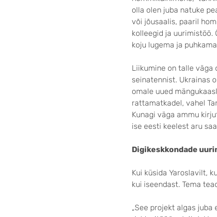
olla olen juba natuke p
või jõusaalis, paaril ho
kolleegid ja uurimistöö. 
koju lugema ja puhkama
Liikumine on talle väga 
seinatennist. Ukrainas o
omale uued mängu­kaasla
rattamatkadel, vahel Tar
Kunagi väga ammu kirjut
ise eesti keelest aru sa
Digikeskkondade uuri
Kui küsida Yaroslavilt, 
kui iseendast. Tema tea
„See projekt algas juba 