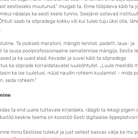
east eestlaseks muutunud,“ muigab ta. Enne tööpäeva käib ta 
mmikul nädalas ka eesti keele tunnis. Seejärel ootavad instituut
Õhtuti saab ta sõpradega kokku või kui tuleb tuju üksi olla, lähe
.
oluline. Ta jookseb maratoni, mängib tennist, padelit, laua- ja
li ta lausa poolprofessio­naalne seinatennise mängija, Eestis le
sed ja ka uued alad. Kevadel ja suvel käib ta sõpradega
tus ka sõprade korraldatavatel luuleõhtutel. „Luule meeldib m
asin ka ise luuletusi, nüüd naudin rohkem kuulamist – mida p
an, seda rohkem.“
mine
kuidas ta end uuele tuttavale kirjeldaks, räägib ta ikkagi pigem
dustöö keskne teema on koostöö Eesti digitaalse õppeplatvor
enne minu Eestisse tulekut ja just sellest kasvas välja ka mu 