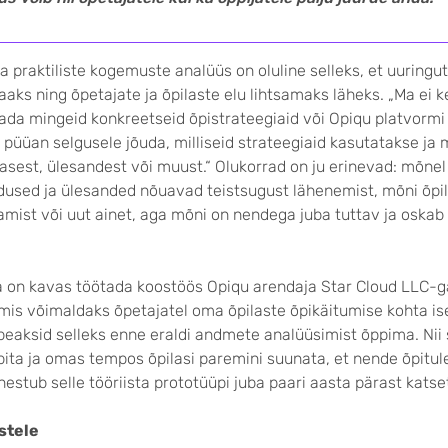
ja prakti­liste kogemuste analüüs on oluline selleks, et uuring
aaks ning õpetajate ja õpilaste elu lihtsamaks läheks. „Ma ei 
itada mingeid konkreetseid õpistrateegiaid või Opiqu platvormi
püüan selgusele jõuda, milliseid strateegiaid kasutatakse ja m
asest, ülesandest või muust.“ Olukorrad on ju erinevad: mõnel 
dused ja ülesanded nõuavad teistsugust lähenemist, mõni õpil
amist või uut ainet, aga mõni on nendega juba tuttav ja oskab
na on kavas töötada koostöös Opiqu arendaja Star Cloud LLC-g
, mis võimaldaks õpetajatel oma õpilaste õpikäitumise kohta i
peaksid selleks enne eraldi and­mete analüüsimist õppima. Nii
ita ja omas tempos õpilasi paremini suunata, et nende õpitu
nestub selle töö­riista prototüüpi juba paari aasta pärast katse
stele