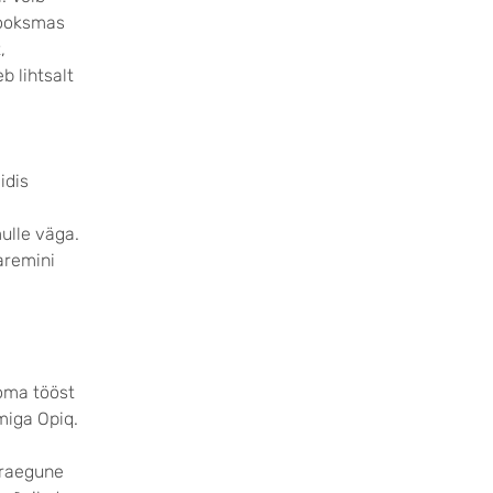
jooksmas
,
b lihtsalt
idis
ulle väga.
aremini
 oma tööst
miga Opiq.
praegune