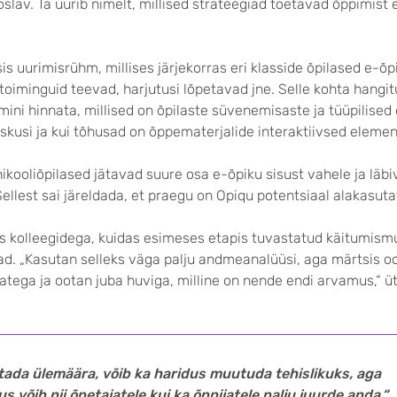
roslav. Ta uurib nimelt, millised strateegiad toetavad õppimist
s uurimisrühm, millises järjekorras eri klasside õpilased e-õpi
oiminguid teevad, harju­tusi lõpetavad jne. Selle kohta hangi
ini hin­nata, millised on õpilaste süvenemisaste ja tüüpilised 
skusi ja kui tõhusad on õppe­materjalide interaktiivsed elemen
ikooliõpilased jätavad suure osa e-õpiku sisust vahele ja läb
Sellest sai järeldada, et praegu on Opiqu potentsiaal alakasuta
s kolleegidega, kuidas esimeses etapis tuvastatud käitumism
ad. „Kasutan selleks väga palju andmeanalüüsi, aga märtsis o
atega ja ootan juba huviga, milline on nende endi arvamus,“ ü
tada ülemäära, võib ka haridus muutuda tehislikuks, aga
 võib nii õpetajatele kui ka õppijatele palju juurde anda.“