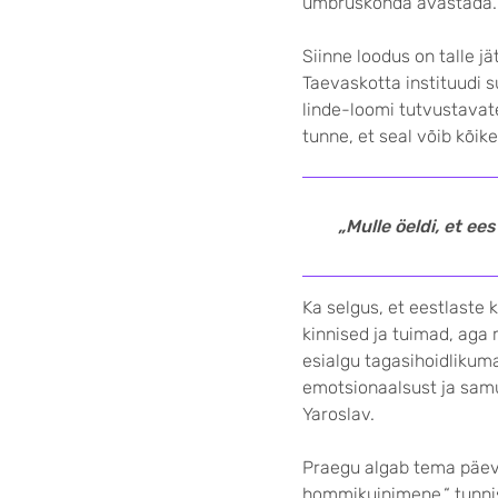
ümbruskonda avastada.
Siinne loodus on talle j
Taevas­kotta instituudi 
linde-loomi tutvustavate 
tunne, et seal võib kõike
„Mulle öeldi, et ee
Ka selgus, et eestlaste 
kinnised ja tuimad, aga 
esialgu tagasihoidlikuma
emotsionaalsust ja samut
Yaroslav.
Praegu algab tema päev v
hommiku­inimene,“ tunnis