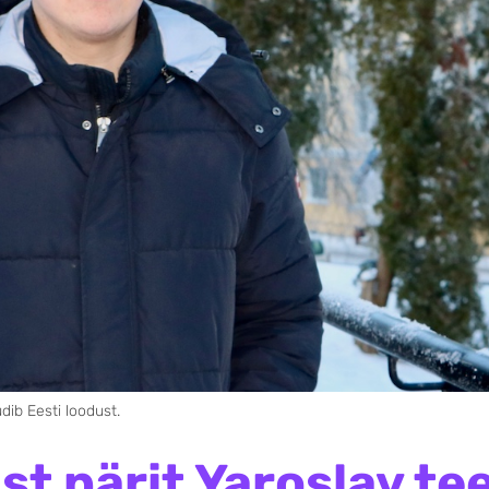
dib Eesti loodust.
st pärit Yaroslav te