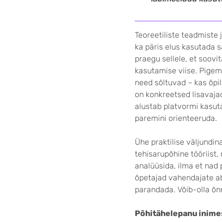
Teoreetiliste teadmiste 
ka päris elus kasutada s
praegu sel­lele, et soov
kasutamise viise. Pigem 
need sõltuvad – kas õpil
on konkreetsed lisavaja
alustab platvormi kasut
paremini orienteeruda.
Ühe praktilise väljundi
tehisaru­põhine tööriist
analüüsida, ilma et nad 
õpetajad vahendajate ab
paran­dada. Võib-olla õn
Põhitähelepanu inime