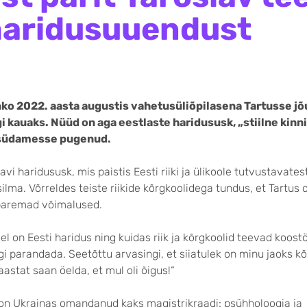
haridusuuendust
ko 2022. aasta augustis vahetusüliõpilasena Tartusse jõu
gi kauaks. Nüüd on aga eestlaste haridususk, „stiilne kinni
e südamesse pugenud.
vi haridus­usk, mis paistis Eesti riiki ja ülikoole tutvustavates
i silma. Võrreldes teiste riikide kõrgkoolidega tundus, et Tartus 
paremad võimalused.
el on Eesti haridus ning kuidas riik ja kõrgkoolid teevad koost
gi parandada. Seetõttu arvasingi, et siiatulek on minu jaoks k
aastat saan öelda, et mul oli õigus!“
v on Ukrainas omandanud kaks magistrikraadi: psühholoogia ja