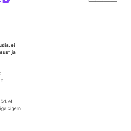
dis, ei
sus“ ja
t
on
ööd, et
õige õigem