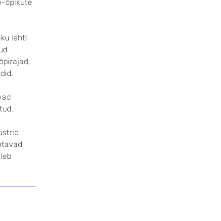
 e-õpikute
ku lehti
tud
õpirajad,
did.
ivad
tud.
ustrid
otavad
tleb