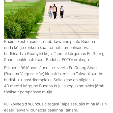
Budistlikest kujudest näeb Taiwanis peale Buddha
enda kõige rohkem kaastunnet sümboliseerivat
bodhisattva Guanyini kuju. Taamal kõrgumas Fo Guang
Shani peakloostri suur Buddha. FOTO: erakogu
Esimene öö lõunas õnnestus veeta Fo Guang Shani
(Buddha Valguse Mäe) kloostris, mis on Taiwani suurim
budistlik kloostrikompleks. Selle kese on hiiglaslik,
40 meetri kõrgune Buddha kuju ja kogu kompleks jätab
tõeliselt pompöösse mulje.
Kui kolleegid suundusid tagasi Taipeisse, siis mina läksin
edasi Taiwani lõunaosa pealinna Tainani.