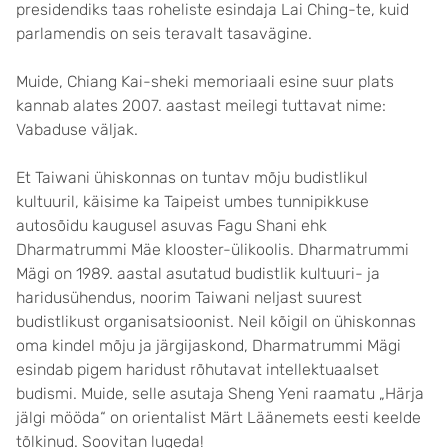
presidendiks taas roheliste esindaja Lai Ching-te, kuid
parlamendis on seis teravalt tasavägine.
Muide, Chiang Kai-sheki memoriaali esine suur plats
kannab alates 2007. aastast meilegi tuttavat nime:
Vabaduse väljak.
Et Taiwani ühiskonnas on tuntav mõju budistlikul
kultuuril, käisime ka Taipeist umbes tunnipikkuse
autosõidu kaugusel asuvas Fagu Shani ehk
Dharmatrummi Mäe klooster-ülikoolis. Dharmatrummi
Mägi on 1989. aastal asutatud budistlik kultuuri- ja
haridusühendus, noorim Taiwani neljast suurest
budistlikust organisatsioonist. Neil kõigil on ühiskonnas
oma kindel mõju ja järgijaskond, Dharmatrummi Mägi
esindab pigem haridust rõhutavat intellektuaalset
budismi. Muide, selle asutaja Sheng Yeni raamatu „Härja
jälgi mööda“ on orientalist Märt Läänemets eesti keelde
tõlkinud. Soovitan lugeda!