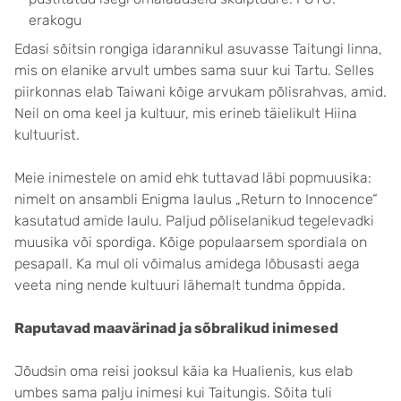
erakogu
Edasi sõitsin rongiga idarannikul asuvasse Taitungi linna,
mis on elanike arvult umbes sama suur kui Tartu. Selles
piirkonnas elab Taiwani kõige arvukam põlisrahvas, amid.
Neil on oma keel ja kultuur, mis erineb täielikult Hiina
kultuurist.
Meie inimestele on amid ehk tuttavad läbi popmuusika:
nimelt on ansambli Enigma laulus „Return to Innocence“
kasutatud amide laulu. Paljud põliselanikud tegelevadki
muusika või spordiga. Kõige populaarsem spordiala on
pesapall. Ka mul oli võimalus amidega lõbusasti aega
veeta ning nende kultuuri lähemalt tundma õppida.
Raputavad maavärinad ja sõbralikud inimesed
Jõudsin oma reisi jooksul käia ka Hualienis, kus elab
umbes sama palju inimesi kui Taitungis. Sõita tuli