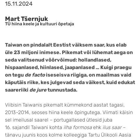
15.11.2024
Mart Tšernjuk
TÜ hiina keele ja kultuuri õpetaja
Taiwan on pindalalt Eestist väiksem saar, kus elab
üle 23 miljoni inimese. Pikemat või lühemat aega on
seda valitsenud võõrvõimud: hollandlased,
hispaanlased, hiinlased, jaapanlased … Kuigi praegu
on tegu
de facto
iseseisva riigiga, on maailmas vaid
käputäis riike, kes julgevad seda väikest, kuid edukat
saareriiki
de jure
tunnustada.
Viibisin Taiwanis pikemalt kümmekond aastat tagasi,
2013–2014, seoses hiina keele õpingutega. Viimati käisin
sel imeilusal saarel – portugallased ütlesid juba
16. sajandil Taiwani kohta
ilha formosa
ehk
ilus saar
–
tänavu juunis koos kolme kolleegiga Tartu Ülikooli Aasia