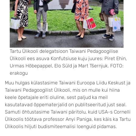
Tartu Ülikooli delegatsioon Taiwani Pedagoogilise
Ülikooli ees asuva Konfutsiuse kuju juures: Piret Ehin,
Urmas Hõbepappel, Elo Süld ja Mart Tšernjuk. FOTO:
erakogu
Muu hulgas külastasime Taiwani Euroopa Liidu Keskust ja
Taiwani Pedagoogilist Ülikooli, mis on mulle kui hiina
keele õpetajale eriti oluline, sest paljud ka meil
kasutatavad õppematerjalid on publitseeritud just seal.
Samuti õhtustasime Taiwani päritolu, kuid USA-s Cornelli
Ülikoolis töötava professor Anyi Paniga, kes käis ka Tartu
Ülikoolis hiljuti budismiteemalisi loenguid pidamas.