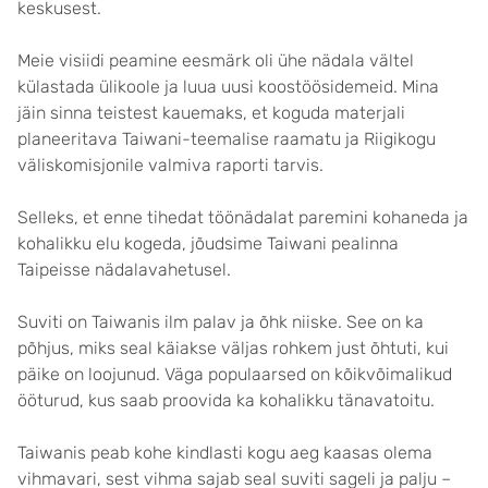
keskusest.
Meie visiidi peamine eesmärk oli ühe nädala vältel
külastada ülikoole ja luua uusi koostöösidemeid. Mina
jäin sinna teistest kauemaks, et koguda materjali
planeeritava Taiwani-teemalise raamatu ja Riigikogu
väliskomisjonile valmiva raporti tarvis.
Selleks, et enne tihedat töönädalat paremini kohaneda ja
kohalikku elu kogeda, jõudsime Taiwani pealinna
Taipeisse nädalavahetusel.
Suviti on Taiwanis ilm palav ja õhk niiske. See on ka
põhjus, miks seal käiakse väljas rohkem just õhtuti, kui
päike on loojunud. Väga populaarsed on kõikvõimalikud
ööturud, kus saab proovida ka kohalikku tänavatoitu.
Taiwanis peab kohe kindlasti kogu aeg kaasas olema
vihmavari, sest vihma sajab seal suviti sageli ja palju –