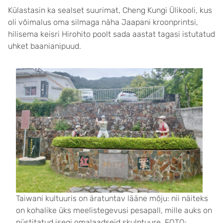
Külastasin ka sealset suurimat, Cheng Kungi Ülikooli, kus
oli võimalus oma silmaga näha Jaapani kroonprintsi,
hilisema keisri Hirohito poolt sada aastat tagasi istutatud
uhket baanianipuud.
Taiwani kultuuris on äratuntav lääne mõju: nii näiteks
on kohalike üks meelistegevusi pesapall, mille auks on
püstitatud isegi omalaadseid skulptuure. FOTO: