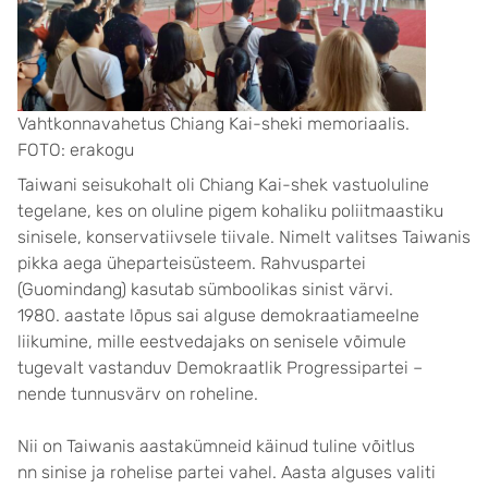
Vahtkonnavahetus Chiang Kai-sheki memoriaalis.
FOTO: erakogu
Taiwani seisukohalt oli Chiang Kai-shek vastuoluline
tegelane, kes on oluline pigem kohaliku poliitmaastiku
sinisele, konservatiivsele tiivale. Nimelt valitses Taiwanis
pikka aega üheparteisüsteem. Rahvuspartei
(Guomindang) kasutab sümboolikas sinist värvi.
1980. aastate lõpus sai alguse demokraatiameelne
liikumine, mille eestvedajaks on senisele võimule
tugevalt vastanduv Demokraatlik Progressipartei –
nende tunnusvärv on roheline.
Nii on Taiwanis aastakümneid käinud tuline võitlus
nn sinise ja rohelise partei vahel. Aasta alguses valiti