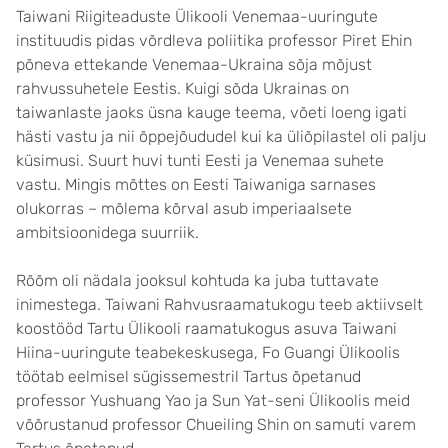
Taiwani Riigiteaduste Ülikooli Venemaa-uuringute
instituudis pidas võrdleva poliitika professor Piret Ehin
põneva ettekande Venemaa-Ukraina sõja mõjust
rahvussuhetele Eestis. Kuigi sõda Ukrainas on
taiwanlaste jaoks üsna kauge teema, võeti loeng igati
hästi vastu ja nii õppejõududel kui ka üliõpilastel oli palju
küsimusi. Suurt huvi tunti Eesti ja Venemaa suhete
vastu. Mingis mõttes on Eesti Taiwaniga sarnases
olukorras – mõlema kõrval asub imperiaalsete
ambitsioonidega suurriik.
Rõõm oli nädala jooksul kohtuda ka juba tuttavate
inimestega. Taiwani Rahvusraamatukogu teeb aktiivselt
koostööd Tartu Ülikooli raamatukogus asuva Taiwani
Hiina-uuringute teabekeskusega, Fo Guangi Ülikoolis
töötab eelmisel sügissemestril Tartus õpetanud
professor Yushuang Yao ja Sun Yat-seni Ülikoolis meid
võõrustanud professor Chueiling Shin on samuti varem