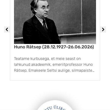
Huno Rätsep (28.12.1927–26.06.2026)
M
Teatame kurbusega, et meie seast on
H
lahkunud akadeemik, emeriitprofessor Huno
ü
Rätsep, Emakeele Seltsi auliige, silmapaistev
d
A
Eesti keeleteadlane, kauaaegne eesti
k
keeleteaduse uuendaja ja järjepidevuse
t
hoidja. Huno Rätsepa jälg eesti keeleteaduses
l
on läbi aegade sügavamaid. Ta uuris eesti
keele ja sugulaskeelte ajalugu ...