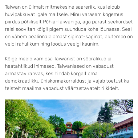
Taiwan on ülimalt mitmekesine saareriik, kus leidub
huvipakkuvat igale maitsele. Minu varasem kogemus
piirdus põhiliselt Põhja-Taiwaniga, aga pärast seekordset
reisi soovitan kõigil pigem suunduda kohe lõunasse. Seal
on vähem pealinnale omast siginat-saginat, elutempo on
veidi rahulikum ning loodus veelgi kaunim.
Kõige meeldivam osa Taiwanist on sõbralikud ja
heatahtlikud inimesed. Taiwanlased on vabadust
armastav rahvas, kes hindab kõrgelt oma
demokraatlikku ühiskonnakorraldust ja vajab toetust ka
teistelt maailma vabadust väärtustavatelt riikidelt.