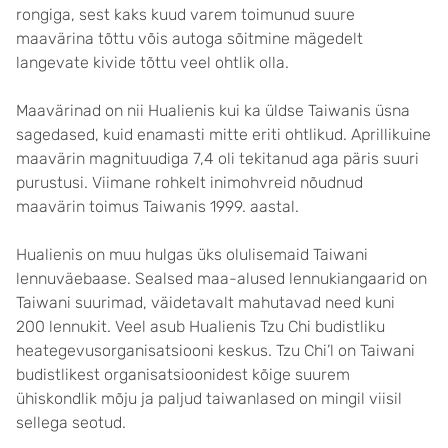
rongiga, sest kaks kuud varem toimunud suure
maavärina tõttu võis autoga sõitmine mägedelt
langevate kivide tõttu veel ohtlik olla.
Maavärinad on nii Hualienis kui ka üldse Taiwanis üsna
sagedased, kuid enamasti mitte eriti ohtlikud. Aprillikuine
maavärin magnituudiga 7,4 oli tekitanud aga päris suuri
purustusi. Viimane rohkelt inimohvreid nõudnud
maavärin toimus Taiwanis 1999. aastal.
Hualienis on muu hulgas üks olulisemaid Taiwani
lennuväebaase. Sealsed maa-alused lennukiangaarid on
Taiwani suurimad, väidetavalt mahutavad need kuni
200 lennukit. Veel asub Hualienis Tzu Chi budistliku
heategevusorganisatsiooni keskus. Tzu Chi’l on Taiwani
budistlikest organisatsioonidest kõige suurem
ühiskondlik mõju ja paljud taiwanlased on mingil viisil
sellega seotud.