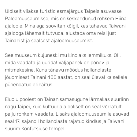
Üldiselt viiakse turistid esmajärgus Taipeis asuvasse
Paleemuuseumisse, mis on keskendunud rohkem Hiina
ajaloole. Mina aga soovitan kõigil, kes tahavad Taiwani
ajalooga lähemalt tutvuda, alustada oma reisi just
Tainanist ja sealsest ajaloomuuseumist.
See muuseum kujuneski mu kindlaks lemmikuks. Oli,
mida vaadata ja uurida! Väljapanek on põnev ja
mitmekesine. Kuna tänavu möödus hollandlaste
jõudmisest Tainani 400 aastat, on seal üleval ka sellele
pühendatud erinäitus.
Eluolu poolest on Tainan samasugune lärmakas suurlinn
nagu Taipei, kuid kultuuriajalooliselt on seal võrratult
palju rohkem vaadata. Lisaks ajaloomuuseumile asuvad
seal 17. sajandil hollandlaste rajatud kindlus ja Taiwani
suurim Konfutsiuse tempel.