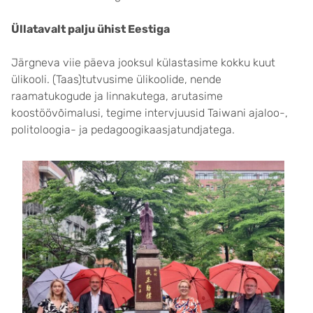
Üllatavalt palju ühist Eestiga
Järgneva viie päeva jooksul külastasime kokku kuut
ülikooli. (Taas)tutvusime ülikoolide, nende
raamatukogude ja linnakutega, arutasime
koostöövõimalusi, tegime intervjuusid Taiwani ajaloo-,
politoloogia- ja pedagoogikaasjatundjatega.