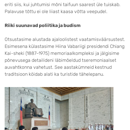
eriti siis, kui juhtumisi mõni taifuun saarest üle tuiskab.
Palavuse tõttu ei ole liiast kaasa võtta veepudel.
Riiki suunavad poliitika ja budism
Otsustasime alustada ajaloolistest vaatamisväärsustest.
Esimesena külastasime Hiina Vabariigi presidendi Chiang
Kai-sheki (1887–1975) memoriaalkompleksi ja jälgisime
põnevusega detailideni läbimõeldud tseremoniaalset
auvahtkonna vahetust. See aastakümneid kestnud
traditsioon köidab alati ka turistide tähelepanu.