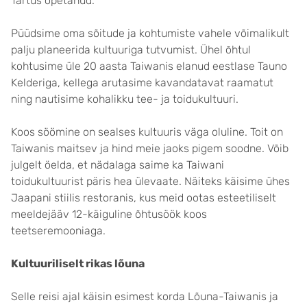
Tartus õpetanud.
Püüdsime oma sõitude ja kohtumiste vahele võimalikult
palju planeerida kultuuriga tutvumist. Ühel õhtul
kohtusime üle 20 aasta Taiwanis elanud eestlase Tauno
Kelderiga, kellega arutasime kavandatavat raamatut
ning nautisime kohalikku tee- ja toidukultuuri.
Koos söömine on sealses kultuuris väga oluline. Toit on
Taiwanis maitsev ja hind meie jaoks pigem soodne. Võib
julgelt öelda, et nädalaga saime ka Taiwani
toidukultuurist päris hea ülevaate. Näiteks käisime ühes
Jaapani stiilis restoranis, kus meid ootas esteetiliselt
meeldejääv 12-käiguline õhtusöök koos
teetseremooniaga.
Kultuuriliselt rikas lõuna
Selle reisi ajal käisin esimest korda Lõuna-Taiwanis ja