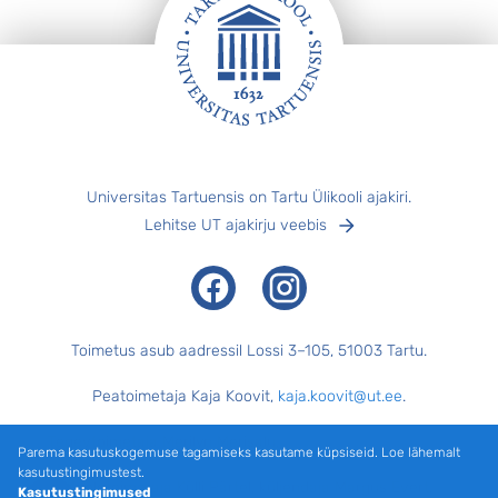
Jalus
Universitas Tartuensis on Tartu Ülikooli ajakiri.
Lehitse UT ajakirju veebis
Facebook
Instagram
Toimetus asub aadressil Lossi 3–105, 51003 Tartu.
Peatoimetaja Kaja Koovit,
kaja.koovit@ut.ee
.
Tegevtoimetaja Merilyn Merisalu,
merilyn.merisalu@ut.ee
.
Parema kasutuskogemuse tagamiseks kasutame küpsiseid. Loe lähemalt
kasutustingimustest.
Keeletoimetaja Külli Pärtel, küljendaja Margus Evert.
Kasutustingimused