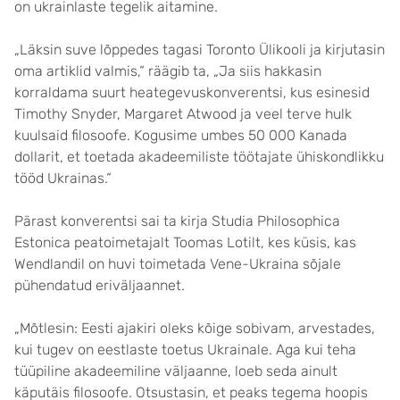
on ukrainlaste tegelik aitamine.
„Läksin suve lõppedes tagasi Toronto Ülikooli ja kirjutasin
oma artiklid valmis,“ räägib ta, „Ja siis hakkasin
korraldama suurt heategevuskonverentsi, kus esinesid
Timothy Snyder, Margaret Atwood ja veel terve hulk
kuulsaid filosoofe. Kogusime umbes 50 000 Kanada
dollarit, et toetada akadeemiliste töötajate ühiskondlikku
tööd Ukrainas.“
Pärast konverentsi sai ta kirja Studia Philosophica
Estonica peatoimetajalt Toomas Lotilt, kes küsis, kas
Wendlandil on huvi toimetada Vene-Ukraina sõjale
pühendatud eriväljaannet.
„Mõtlesin: Eesti ajakiri oleks kõige sobivam, arvestades,
kui tugev on eestlaste toetus Ukrainale. Aga kui teha
tüüpiline akadeemiline väljaanne, loeb seda ainult
käputäis filosoofe. Otsustasin, et peaks tegema hoopis