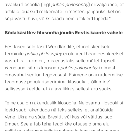
avaliku filosoofia (ingl
public philosophy
) eriväljaande, et
artiklid jõuaksid rohkemate inimesteni ja igaüks, kel on
sõja vastu huvi, võiks saada neid artikleid lugeda.“
Sõda käsitlev filosoofia jõudis Eestis kaante vahele
Eestlased selgitasid Wendlandile, et ingliskeelsele
terminile
public philosophy
ei ole veel head eestikeelset
vastet, s.t terminit, mis edastaks selle mõtet täpselt.
Wendlandi silmis koosneb
public philosophy
kolmest
omavahel seotud tegevusest. Esimene on akadeemilise
teadmuse populariseerimine, filosoofia „tõlkimine“
sellisesse keelde, et ka avalikkus sellest aru saaks.
Teine osa on rakenduslik filosoofia. Neidsamu filosoofilisi
ideid saab rakendada näiteks selleks, et analüüsida
Vene-Ukraina sõda, Brexitit või kas või väitlusi soo
ümber. See aitab teha teadlikke otsuseid oma elu,
poliitika, rahvusvaheliste suhete ja igasuguste muude