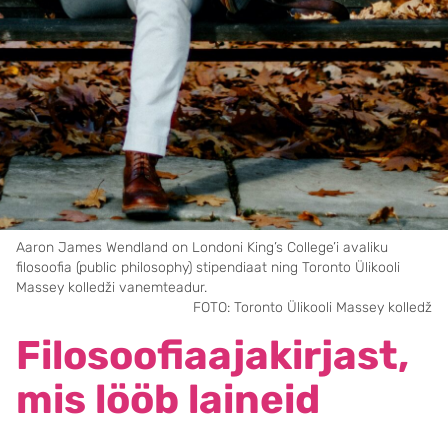
Aaron James Wendland on Londoni King’s College’i avaliku
filosoofia (public philosophy) stipendiaat ning Toronto Ülikooli
Massey kolledži vanemteadur.
FOTO: Toronto Ülikooli Massey kolledž
Filosoofiaajakirjast,
mis lööb laineid