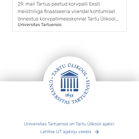
29. mail Tartus peetud korvpalli Eesti
1
meistriliiga finaalseeria viiendal kohtumisel
G
õnnestus korvpallimeeskonnal Tartu Ülikool
k
Universitas Tartuensis
U
Maks & Moorits võita BC Kalev/Cramo
r
võistkonda tulemusega 85 : 65. Sellega sai
g
Tartu finaalseeria kolmanda võidu ja pärast 11
s
aastat taas ka Eesti meistri tiitli. ...
m
s
„
k
Jalus
Universitas Tartuensis on Tartu Ülikooli ajakiri.
Lehitse UT ajakirju veebis