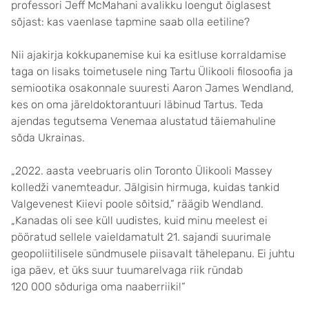
professori Jeff McMahani avalikku loengut õiglasest
sõjast: kas vaenlase tapmine saab olla eetiline?
Nii ajakirja kokkupanemise kui ka esitluse korraldamise
taga on lisaks toimetusele ning Tartu Ülikooli filosoofia ja
semiootika osakonnale suuresti Aaron James Wendland,
kes on oma järeldoktorantuuri läbinud Tartus. Teda
ajendas tegutsema Venemaa alustatud täiemahuline
sõda Ukrainas.
„2022. aasta veebruaris olin Toronto Ülikooli Massey
kolledži vanemteadur. Jälgisin hirmuga, kuidas tankid
Valgevenest Kiievi poole sõitsid,“ räägib Wendland.
„Kanadas oli see küll uudistes, kuid minu meelest ei
pööratud sellele vaieldamatult 21. sajandi suurimale
geopoliitilisele sündmusele piisavalt tähelepanu. Ei juhtu
iga päev, et üks suur tuumarelvaga riik ründab
120 000 sõduriga oma naaberriiki!“