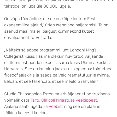
tekstidel on juba üle 80 000 lugeja.
On väga tõenäoline, et see on kõige loetum Eesti
akadeemiline ajakiri,“ ütleb Wendland naljatamisi. Ta on
saanud maailma eri paigust kümmekond kutset
eriväljaannet tutvustada.
„Näiteks sõjaõppe programmi juht Londoni King’s
College’ist küsis, kas ma oleksin huvitatud väljaande
esitlemisest nende ülikoolis, sama küsis Ukraina keskus
Harvardis. See on ka minu jaoks uus kogemus: toimetada
filosoofiaajakirja ja saada palveid raamatutuurile minna.
Eeldan, et see tähendab, et see meeldib rahvale!“
Studia Philosophica Estonica eriväljaannet on trükisena
võimalik osta
Tartu Ülikooli kirjastuse veebipoest
.
Ajakirja saab lugeda ka
veebist
ning see on plaanis
tõlkida ka eesti keelde.