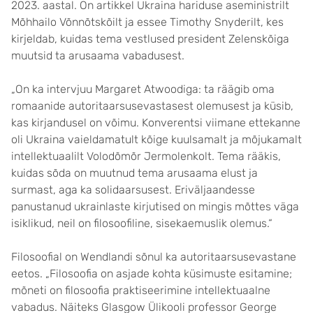
2023. aastal. On artikkel Ukraina hariduse aseministrilt
Mõhhailo Võnnõtskõilt ja essee Timothy Snyderilt, kes
kirjeldab, kuidas tema vestlused president Zelenskõiga
muutsid ta arusaama vabadusest.
„On ka intervjuu Margaret Atwoodiga: ta räägib oma
romaanide autoritaarsusevastasest olemusest ja küsib,
kas kirjandusel on võimu. Konverentsi viimane ettekanne
oli Ukraina vaieldamatult kõige kuulsamalt ja mõjukamalt
intellektuaalilt Volodõmõr Jermolenkolt. Tema rääkis,
kuidas sõda on muutnud tema arusaama elust ja
surmast, aga ka solidaarsusest. Eriväljaandesse
panustanud ukrainlaste kirjutised on mingis mõttes väga
isiklikud, neil on filosoofiline, sisekaemuslik olemus.“
Filosoofial on Wendlandi sõnul ka autoritaarsusevastane
eetos. „Filosoofia on asjade kohta küsimuste esitamine;
mõneti on filosoofia praktiseerimine intellektuaalne
vabadus. Näiteks Glasgow Ülikooli professor George