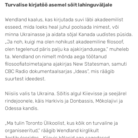
Turvalise kirjatöö asemel sõit lahinguväljale
Wendland kaalus, kas kirjutada suvi läbi akadeemilist
esseed, mida loeks heal juhul poolsada inimest, või
minna Ukrainasse ja aidata sõjal Kanada uudistes püsida.
„Ja noh, kuigi ma olen nohikust akadeemiline filosoof,
olen tegelenud päris palju ka ajakirjandusega,“ muheleb
ta. Wendland on nimelt mõnda aega töötanud
filosoofiatoimetajana ajakirjas New Statesman, samuti
CBC Radio dokumentaalsarjas „Ideas“, mis räägib
suurtest ideedest.
Niisiis valis ta Ukraina. Sõitis algul Kiievisse ja seejärel
rindejoonele, käis Harkivis ja Donbassis, Mõkolajivi ja
Odessa kandis.
„Ma tulin Toronto Ülikoolist, kus kõik on turvaline ja
organiseeritud,“ räägib Wendland kirglikult
žestikuleerides, „Kiievis kõlasid aga sagedased