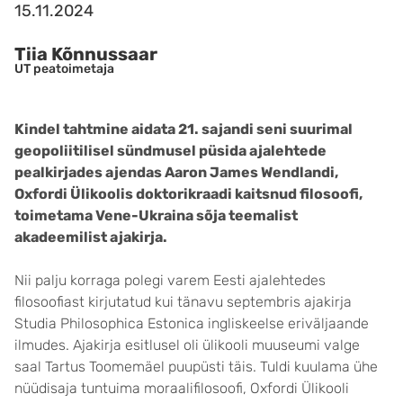
15.11.2024
Tiia Kõnnussaar
UT peatoimetaja
Kindel tahtmine aidata 21. sajandi seni suurimal
geopoliitilisel sündmusel püsida ajalehtede
pealkirjades ajendas Aaron James Wendlandi,
Oxfordi Ülikoolis doktorikraadi kaitsnud filosoofi,
toimetama Vene-Ukraina sõja teemalist
akadeemilist ajakirja.
Nii palju korraga polegi varem Eesti ajalehtedes
filosoofiast kirjutatud kui tänavu septembris ajakirja
Studia Philosophica Estonica ingliskeelse eriväljaande
ilmudes. Ajakirja esitlusel oli ülikooli muuseumi valge
saal Tartus Toomemäel puupüsti täis. Tuldi kuulama ühe
nüüdisaja tuntuima moraalifilosoofi, Oxfordi Ülikooli