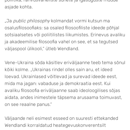
asjade kohta.
„Ja
public philosophy
kolmandat vormi kutsun ma
osalusfilosoofiaks: sa osaled filosoofiliste ideede põhjal
sotsiaalsetes või poliitilistes liikumistes. Erinevus avaliku
ja akadeemilise filosoofia vahel on see, et sa tegutsed
väljaspool ülikooli,“ ütleb Wendland.
Vene-Ukraina sõda käsitlev eriväljaanne teeb tema sõnul
kõiki kolme. „Ukrainas rindel olles sain aru, et ideed
loevad. Ukrainlased võitlevad ja surevad ideede eest,
mida ma jagan: vabaduse ja demokraatia eest. Kui
avaliku filosoofia eriväljaanne saab ideoloogilises sõjas
aidata, andes inimestele täpsema arusaama toimuvast,
on see reaalne panus.“
Väljaande neli esimest esseed on suuresti ettekanded
Wendlandi korraldatud heategevuskonverentsilt