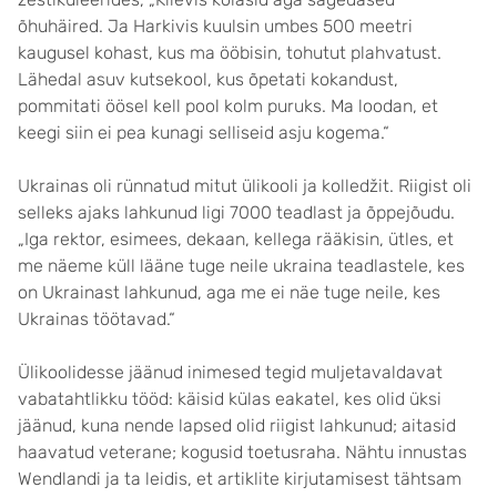
õhuhäired. Ja Harkivis kuulsin umbes 500 meetri
kaugusel kohast, kus ma ööbisin, tohutut plahvatust.
Lähedal asuv kutsekool, kus õpetati kokandust,
pommitati öösel kell pool kolm puruks. Ma loodan, et
keegi siin ei pea kunagi selliseid asju kogema.“
Ukrainas oli rünnatud mitut ülikooli ja kolledžit. Riigist oli
selleks ajaks lahkunud ligi 7000 teadlast ja õppejõudu.
„Iga rektor, esimees, dekaan, kellega rääkisin, ütles, et
me näeme küll lääne tuge neile ukraina teadlastele, kes
on Ukrainast lahkunud, aga me ei näe tuge neile, kes
Ukrainas töötavad.“
Ülikoolidesse jäänud inimesed tegid muljetavaldavat
vabatahtlikku tööd: käisid külas eakatel, kes olid üksi
jäänud, kuna nende lapsed olid riigist lahkunud; aitasid
haavatud veterane; kogusid toetusraha. Nähtu innustas
Wendlandi ja ta leidis, et artiklite kirjutamisest tähtsam