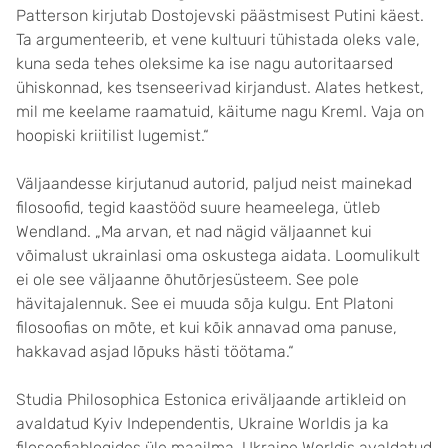
Patterson kirjutab Dostojevski päästmisest Putini käest.
Ta argumenteerib, et vene kultuuri tühistada oleks vale,
kuna seda tehes oleksime ka ise nagu autoritaarsed
ühiskonnad, kes tsenseerivad kirjandust. Alates hetkest,
mil me keelame raamatuid, käitume nagu Kreml. Vaja on
hoopiski kriitilist lugemist.“
Väljaandesse kirjutanud autorid, paljud neist mainekad
filosoofid, tegid kaastööd suure heameelega, ütleb
Wendland. „Ma arvan, et nad nägid väljaannet kui
võimalust ukrainlasi oma oskustega aidata. Loomulikult
ei ole see väljaanne õhutõrjesüsteem. See pole
hävitajalennuk. See ei muuda sõja kulgu. Ent Platoni
filosoofias on mõte, et kui kõik annavad oma panuse,
hakkavad asjad lõpuks hästi töötama.“
Studia Philosophica Estonica eriväljaande artikleid on
avaldatud Kyiv Independentis, Ukraine Worldis ja ka
filosoofiablogides üle maailma. Ukraine Worldis avaldatud