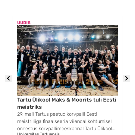
UUDIS
U
Tartu Ülikool Maks & Moorits tuli Eesti
meistriks
29. mail Tartus peetud korvpalli Eesti
1
meistriliiga finaalseeria viiendal kohtumisel
G
õnnestus korvpallimeeskonnal Tartu Ülikool
k
Universitas Tartuensis
U