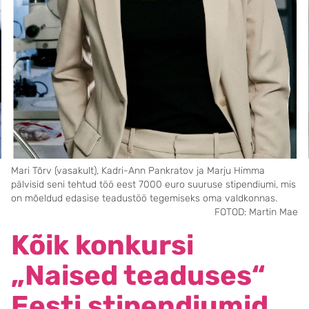
Mari Tõrv (vasakult), Kadri-Ann Pankratov ja Marju Himma
pälvisid seni tehtud töö eest 7000 euro suuruse stipendiumi, mis
on mõeldud edasise teadustöö tegemiseks oma valdkonnas.
FOTOD: Martin Mae
Kõik konkursi
„Naised teaduses“
Eesti stipendiumid