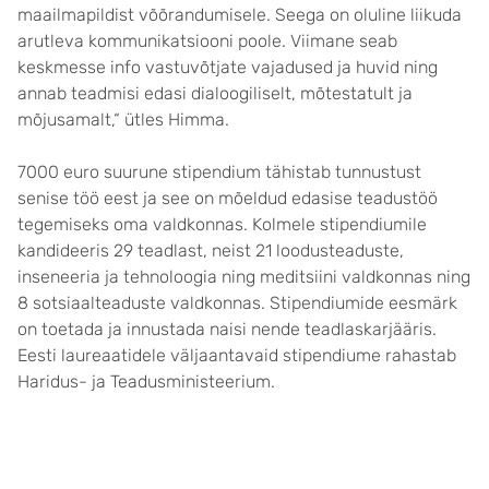
maailmapildist võõrandumisele. Seega on oluline liikuda
arutleva kommunikatsiooni poole. Viimane seab
keskmesse info vastuvõtjate vajadused ja huvid ning
annab teadmisi edasi dialoogiliselt, mõtestatult ja
mõjusamalt,“ ütles Himma.
7000 euro suurune stipendium tähistab tunnustust
senise töö eest ja see on mõeldud edasise teadustöö
tegemiseks oma valdkonnas. Kolmele stipendiumile
kandideeris 29 teadlast, neist 21 loodusteaduste,
inseneeria ja tehnoloogia ning meditsiini valdkonnas ning
8 sotsiaalteaduste valdkonnas. Stipendiumide eesmärk
on toetada ja innustada naisi nende teadlaskarjääris.
Eesti laureaatidele väljaantavaid stipendiume rahastab
Haridus- ja Teadusministeerium.