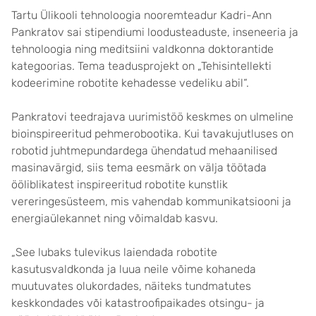
Tartu Ülikooli tehnoloogia nooremteadur Kadri-Ann
Pankratov sai stipendiumi loodusteaduste, inseneeria ja
tehnoloogia ning meditsiini valdkonna doktorantide
kategoorias. Tema teadusprojekt on „Tehisintellekti
kodeerimine robotite kehadesse vedeliku abil“.
Pankratovi teedrajava uurimistöö keskmes on ulmeline
bioinspireeritud pehmerobootika. Kui tavakujutluses on
robotid juhtmepundardega ühendatud mehaanilised
masinavärgid, siis tema eesmärk on välja töötada
ööliblikatest inspireeritud robotite kunstlik
vereringesüsteem, mis vahendab kommunikatsiooni ja
energiaülekannet ning võimaldab kasvu.
„See lubaks tulevikus laiendada robotite
kasutusvaldkonda ja luua neile võime kohaneda
muutuvates olukordades, näiteks tundmatutes
keskkondades või katastroofipaikades otsingu- ja