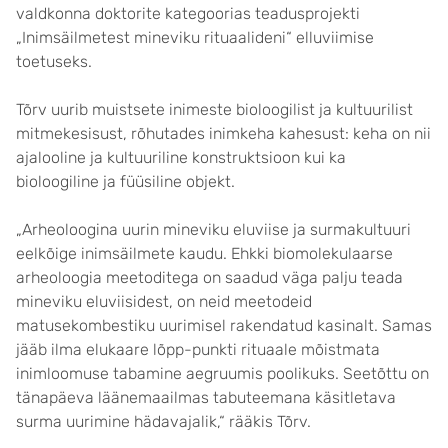
valdkonna doktorite kategoorias teadusprojekti
„Inimsäilmetest mineviku rituaalideni“ elluviimise
toetuseks.
Tõrv uurib muistsete inimeste bioloogilist ja kultuurilist
mitmekesisust, rõhutades inimkeha kahesust: keha on nii
ajalooline ja kultuuriline konstruktsioon kui ka
bioloogiline ja füüsiline objekt.
„Arheoloogina uurin mineviku eluviise ja surmakultuuri
eelkõige inimsäilmete kaudu. Ehkki biomolekulaarse
arheoloogia meetoditega on saadud väga palju teada
mineviku eluviisidest, on neid meetodeid
matusekombestiku uurimisel rakendatud kasinalt. Samas
jääb ilma elukaare lõpp-punkti rituaale mõistmata
inimloomuse tabamine aegruumis poolikuks. Seetõttu on
tänapäeva läänemaailmas tabuteemana käsitletava
surma uurimine hädavajalik,“ rääkis Tõrv.