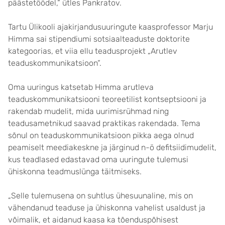
päästetöödel,“ ütles Pankratov.
Tartu Ülikooli ajakirjandusuuringute kaasprofessor Marju
Himma sai stipendiumi sotsiaalteaduste doktorite
kategoorias, et viia ellu teadusprojekt „Arutlev
teaduskommunikatsioon“.
Oma uuringus katsetab Himma arutleva
teaduskommunikatsiooni teoreetilist kontseptsiooni ja
rakendab mudelit, mida uurimisrühmad ning
teadusametnikud saavad praktikas rakendada. Tema
sõnul on teaduskommunikatsioon pikka aega olnud
peamiselt meediakeskne ja järginud n-ö defitsiidimudelit,
kus teadlased edastavad oma uuringute tulemusi
ühiskonna teadmuslünga täitmiseks.
„Selle tulemusena on suhtlus ühesuunaline, mis on
vähendanud teaduse ja ühiskonna vahelist usaldust ja
võimalik, et aidanud kaasa ka tõenduspõhisest