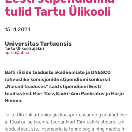
tulid Tartu Ülikooli
15.11.2024
Universitas Tartuensis
Tartu Ülikooli ajakiri
ajakiri@ut.ee
Balti riikide teaduste akadeemiate ja UNESCO
rahvuslike komisjonide stipendiumikonkursil
„Naised teaduses“ said stipendiumi Eesti
teadlastest Mari Tõrv, Kadri-Ann Pankratov ja Marju
Himma.
Tartu Ülikooli arheoloogia kaasprofessor ning analüütilise
ja füüsikalise keemia teadur Mari Tõrv pälvis stipendiumi
loodusteaduste, inseneeria ja tehnoloogia ning meditsiini