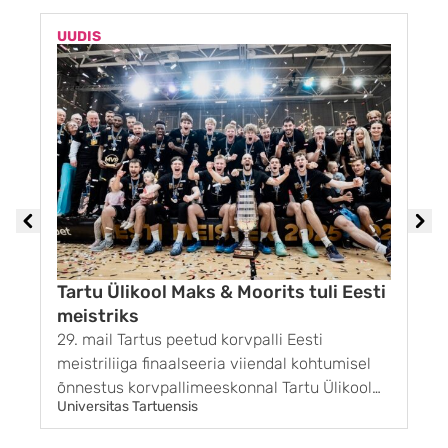
UUDIS
U
Tartu Ülikool Maks & Moorits tuli Eesti
meistriks
29. mail Tartus peetud korvpalli Eesti
1
meistriliiga finaalseeria viiendal kohtumisel
G
õnnestus korvpallimeeskonnal Tartu Ülikool
k
Universitas Tartuensis
U
Maks & Moorits võita BC Kalev/Cramo
r
võistkonda tulemusega 85 : 65. Sellega sai
g