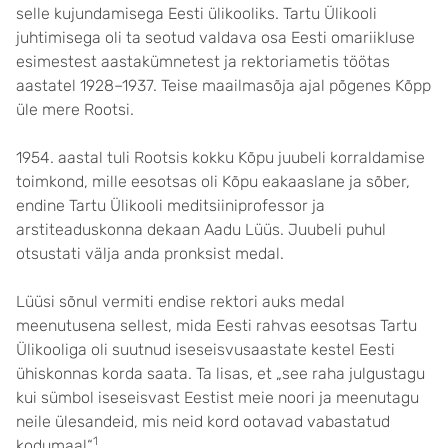
selle kujundamisega Eesti ülikooliks. Tartu Ülikooli
juhtimisega oli ta seotud valdava osa Eesti omariikluse
esimestest aastakümnetest ja rektoriametis töötas
aastatel 1928–1937. Teise maailmasõja ajal põgenes Kõpp
üle mere Rootsi.
1954. aastal tuli Rootsis kokku Kõpu juubeli korraldamise
toimkond, mille eesotsas oli Kõpu eakaaslane ja sõber,
endine Tartu Ülikooli meditsiiniprofessor ja
arstiteaduskonna dekaan Aadu Lüüs. Juubeli puhul
otsustati välja anda pronksist medal.
Lüüsi sõnul vermiti endise rektori auks medal
meenutusena sellest, mida Eesti rahvas eesotsas Tartu
Ülikooliga oli suutnud iseseisvusaastate kestel Eesti
ühiskonnas korda saata. Ta lisas, et „see raha julgustagu
kui sümbol iseseisvast Eestist meie noori ja meenutagu
neile ülesandeid, mis neid kord ootavad vabastatud
1
kodumaal“
.