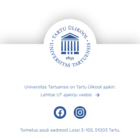
Tartu finaalseeria kolmanda võidu ja pärast 11
s
aastat taas ka Eesti meistri tiitli. ...
m
s
„
k
Jalus
Universitas Tartuensis on Tartu Ülikooli ajakiri.
Lehitse UT ajakirju veebis
Facebook
Instagram
Toimetus asub aadressil Lossi 3–105, 51003 Tartu.