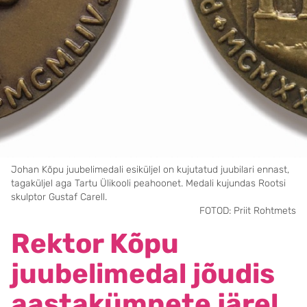
Johan Kõpu juubelimedali esiküljel on kujutatud juubilari ennast,
tagaküljel aga Tartu Ülikooli peahoonet. Medali kujundas Rootsi
skulptor Gustaf Carell.
FOTOD: Priit Rohtmets
Rektor Kõpu
juubelimedal jõudis
aastakümnete järel