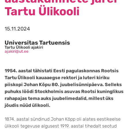
Tartu Ülikooli
15.11.2024
Universitas Tartuensis
Tartu Ülikooli ajakiri
ajakiri@ut.ee
1954. aastal tähistati Eesti pagulaskonnas Rootsis
Tartu Ülikooli kauaaegse rektori ja luteri kiriku
piiskopi Johan Kõpu 80. juubelisünnipäeva. Selleks
puhuks löödi Stockholmis asuvas Rootsi kuninglikus
rahapajas tema auks juubelimedalid, millest üks
jõudis nüüd ülikooli.
1874. aastal sündinud Johan Kõpp oli alates eestikeelse
ülikooli tegevuse algusest 1919. aastal tihedalt seotud