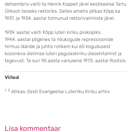
detsembris valiti ta Henrik Koppeli järel eestikeelse Tartu
Ülikooli teiseks rektoriks. Selles ametis jätkas Kõpp ka
1931. ja 1934. aastal toimunud rektorivalimiste järel.
1939. aastal valiti Kõpp luteri kiriku piiskopiks.
1944. aastal põgenes ta nõukogude repressioonide
hirmus läände ja juhtis rohkem kui 60 kogudusest
koosneva üleilmse luteri pagulaskiriku ülesehitamist ja
tegevust. Ta suri 95 aasta vanusena 1970. aastal Rootsis.
Viited
1, 2
Allikas: Eesti Evangeelse Luterliku Kiriku arhiiv
Lisa kommentaar