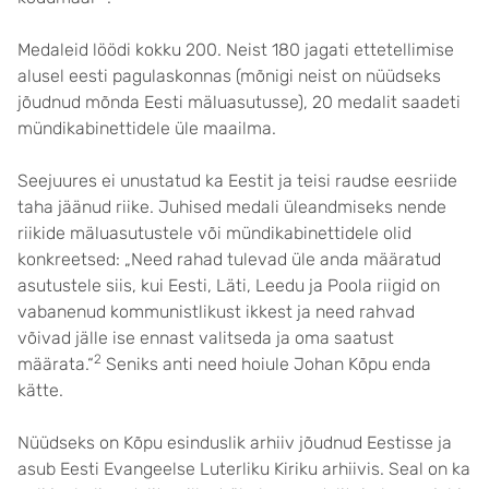
Medaleid löödi kokku 200. Neist 180 jagati ettetellimise
alusel eesti pagulaskonnas (mõnigi neist on nüüdseks
jõudnud mõnda Eesti mäluasutusse), 20 medalit saadeti
mündikabinettidele üle maailma.
Seejuures ei unustatud ka Eestit ja teisi raudse eesriide
taha jäänud riike. Juhised medali üleandmiseks nende
riikide mäluasutustele või mündikabinettidele olid
konkreetsed: „Need rahad tulevad üle anda määratud
asutustele siis, kui Eesti, Läti, Leedu ja Poola riigid on
vabanenud kommunistlikust ikkest ja need rahvad
võivad jälle ise ennast valitseda ja oma saatust
2
määrata.“
Seniks anti need hoiule Johan Kõpu enda
kätte.
Nüüdseks on Kõpu esinduslik arhiiv jõudnud Eestisse ja
asub Eesti Evangeelse Luterliku Kiriku arhiivis. Seal on ka