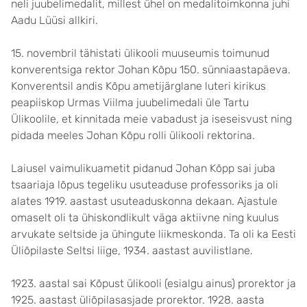
neli juubelimedalit, millest ühel on medalitoimkonna juhi
Aadu Lüüsi allkiri.
15. novembril tähistati ülikooli muuseumis toimunud
konverentsiga rektor Johan Kõpu 150. sünniaastapäeva.
Konverentsil andis Kõpu ametijärglane luteri kirikus
peapiiskop Urmas Viilma juubelimedali üle Tartu
Ülikoolile, et kinnitada meie vabadust ja iseseisvust ning
pidada meeles Johan Kõpu rolli ülikooli rektorina.
Laiusel vaimulikuametit pidanud Johan Kõpp sai juba
tsaariaja lõpus tegeliku usuteaduse professoriks ja oli
alates 1919. aastast usuteaduskonna dekaan. Ajastule
omaselt oli ta ühiskondlikult väga aktiivne ning kuulus
arvukate seltside ja ühingute liikmeskonda. Ta oli ka Eesti
Üliõpilaste Seltsi liige, 1934. aastast auvilistlane.
1923. aastal sai Kõpust ülikooli (esialgu ainus) prorektor ja
1925. aastast üliõpilasasjade prorektor. 1928. aasta