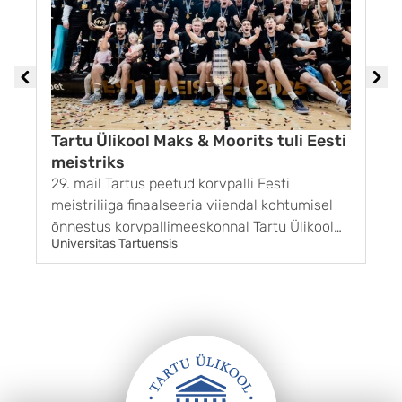
Tartu Ülikool Maks & Moorits tuli Eesti
meistriks
29. mail Tartus peetud korvpalli Eesti
1
meistriliiga finaalseeria viiendal kohtumisel
G
õnnestus korvpallimeeskonnal Tartu Ülikool
k
Universitas Tartuensis
U
Maks & Moorits võita BC Kalev/Cramo
r
võistkonda tulemusega 85 : 65. Sellega sai
g
Tartu finaalseeria kolmanda võidu ja pärast 11
s
aastat taas ka Eesti meistri tiitli. ...
m
s
„
k