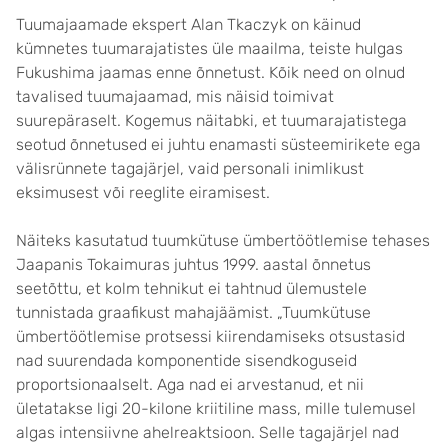
Tuumajaamade ekspert Alan Tkaczyk on käinud
kümnetes tuumarajatistes üle maailma, teiste hulgas
Fukushima jaamas enne õnnetust. Kõik need on olnud
tavalised tuumajaamad, mis näisid toimivat
suurepäraselt. Kogemus näitabki, et tuumarajatistega
seotud õnnetused ei juhtu enamasti süsteemirikete ega
välisrünnete tagajärjel, vaid personali inimlikust
eksimusest või reeglite eiramisest.
Näiteks kasutatud tuumkütuse ümbertöötlemise tehases
Jaapanis Tokaimuras juhtus 1999. aastal õnnetus
seetõttu, et kolm tehnikut ei tahtnud ülemustele
tunnistada graafikust mahajäämist. „Tuumkütuse
ümbertöötlemise protsessi kiirendamiseks otsustasid
nad suurendada komponentide sisendkoguseid
proportsionaalselt. Aga nad ei arvestanud, et nii
ületatakse ligi 20-kilone kriitiline mass, mille tulemusel
algas intensiivne ahelreaktsioon. Selle tagajärjel nad