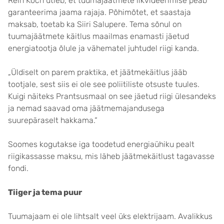
Rein Koch ütleb, et tuumajäätmete likvideerimise peab
garanteerima jaama rajaja. Põhimõtet, et saastaja
maksab, toetab ka Siiri Salupere. Tema sõnul on
tuumajäätmete käitlus maailmas enamasti jäetud
energiatootja õlule ja vähematel juhtudel riigi kanda.
„Üldiselt on parem praktika, et jäätmekäitlus jääb
tootjale, sest siis ei ole see poliitiliste otsuste tuules.
Kuigi näiteks Prantsusmaal on see jäetud riigi ülesandeks
ja nemad saavad oma jäätmemajandusega
suurepäraselt hakkama.“
Soomes kogutakse iga toodetud energiaühiku pealt
riigikassasse maksu, mis läheb jäätmekäitlust tagavasse
fondi.
Tiiger ja tema puur
Tuumajaam ei ole lihtsalt veel üks elektrijaam. Avalikkus