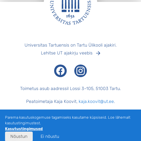
Jalus
Universitas Tartuensis on Tartu Ülikooli ajakiri.
Lehitse UT ajakirju veebis
Facebook
Instagram
Toimetus asub aadressil Lossi 3–105, 51003 Tartu.
Peatoimetaja Kaja Koovit,
kaja.koovit@ut.ee
.
Tegevtoimetaja Merilyn Merisalu,
merilyn.merisalu@ut.ee
.
Parema kasutuskogemuse tagamiseks kasutame küpsiseid. Loe lähemalt
kasutustingimustest.
Keeletoimetaja Külli Pärtel, küljendaja Margus Evert.
Kasutustingimused
Nõustun
Ei nõustu