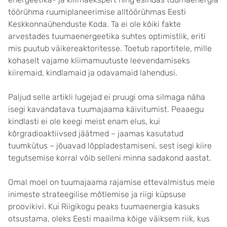
töörühma ruumiplaneerimise alltöörühmas Eesti
Keskkonnaühenduste Koda. Ta ei ole kõiki fakte
arvestades tuumaenergeetika suhtes optimistlik, eriti
mis puutub väikereaktoritesse. Toetub raportitele, mille
kohaselt vajame kliimamuutuste leevendamiseks
kiiremaid, kindlamaid ja odavamaid lahendusi.
Paljud selle artikli lugejad ei pruugi oma silmaga näha
isegi kavandatava tuumajaama käivitumist. Peaaegu
kindlasti ei ole keegi meist enam elus, kui
kõrgradioaktiivsed jäätmed – jaamas kasutatud
tuumkütus – jõuavad lõppladestamiseni, sest isegi kiire
tegutsemise korral võib selleni minna sadakond aastat.
Omal moel on tuumajaama rajamise ettevalmistus meie
inimeste strateegilise mõtlemise ja riigi küpsuse
proovikivi. Kui Riigikogu peaks tuumaenergia kasuks
otsustama, oleks Eesti maailma kõige väiksem riik, kus