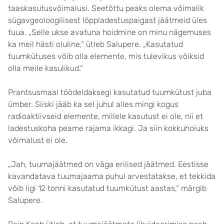
taaskasutusvõimalusi. Seetõttu peaks olema võimalik
sügavgeoloogilisest lõppladestuspaigast jäätmeid üles
tuua. „Selle ukse avatuna hoidmine on minu nägemuses
ka meil hästi oluline,“ ütleb Salupere. „Kasutatud
tuumkütuses võib olla elemente, mis tulevikus võiksid
olla meile kasulikud.“
Prantsusmaal töödeldaksegi kasutatud tuumkütust juba
ümber. Siiski jääb ka sel juhul alles mingi kogus
radioaktiivseid elemente, millele kasutust ei ole, nii et
ladestuskoha peame rajama ikkagi. Ja siin kokkuhoiuks
võimalust ei ole.
„Jah, tuumajäätmed on väga erilised jäätmed. Eestisse
kavandatava tuumajaama puhul arvestatakse, et tekkida
võib ligi 12 tonni kasutatud tuumkütust aastas,“ märgib
Salupere.