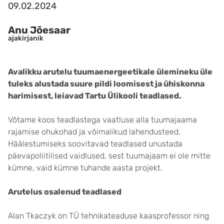
09.02.2024
Anu Jõesaar
ajakirjanik
Avalikku arutelu tuumaenergeetikale ülemineku üle
tuleks alustada suure pildi loomisest ja ühiskonna
harimisest, leiavad Tartu Ülikooli teadlased.
Võtame koos teadlastega vaatluse alla tuumajaama
rajamise ohukohad ja võimalikud lahendusteed.
Häälestumiseks soovitavad teadlased unustada
päevapoliitilised vaidlused, sest tuumajaam ei ole mitte
kümne, vaid kümne tuhande aasta projekt.
Arutelus osalenud teadlased
Alan Tkaczyk on TÜ tehnikateaduse kaasprofessor ning