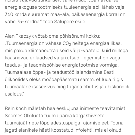
energiakoguse tootmiseks tuuleenergia abil läheb vaja
360 korda suuremat maa-ala, päikeseenergia korral on
vahe 75-kordne,“ toob Salupere esile.
Alan Tkaczyk võtab oma põhisõnumi kokku:
„Tuumaenergia on vähese CO
heitega energiaallikas,
2
mis pakub kliimaneutraalseid välja-vaateid, kuid millega
kaasnevad erilaadsed väljakutsed. Tegemist on väga
teadus- ja teadmispõhise energiatootmise vormiga.
Tuumaalase õppe- ja teadustöö laiendamine Eesti
ülikoolides oleks möödapääsmatu samm, et luua riigis
tuumaalane iseseisvus ning tagada ohutus ja ühiskondlik
usaldus.“
Rein Koch mäletab hea eeskujuna inimeste teavitamist
Soomes Olkiluoto tuumajaama kõrgaktiivsete
tuumajäätmete lõppladestuspaiga rajamise eel. Toona
jagati elanikele hästi koostatud infolehti, mis ei olnud