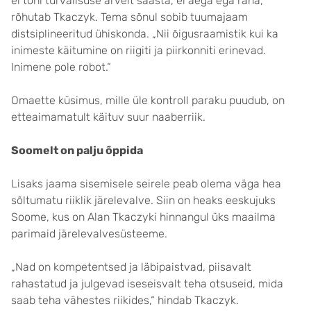
ei tohi turvalisuse arvelt säästa, ei aega ega raha,“
rõhutab Tkaczyk. Tema sõnul sobib tuumajaam
distsiplineeritud ühiskonda. „Nii õigusraamistik kui ka
inimeste käitumine on riigiti ja piirkonniti erinevad.
Inimene pole robot.“
Omaette küsimus, mille üle kontroll paraku puudub, on
etteaimamatult käituv suur naaberriik.
Soomelt on palju õppida
Lisaks jaama sisemisele seirele peab olema väga hea
sõltumatu riiklik järelevalve. Siin on heaks eeskujuks
Soome, kus on Alan Tkaczyki hinnangul üks maailma
parimaid järelevalvesüsteeme.
„Nad on kompetentsed ja läbipaistvad, piisavalt
rahastatud ja julgevad iseseisvalt teha otsuseid, mida
saab teha vähestes riikides,“ hindab Tkaczyk.