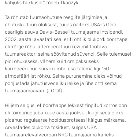
kahjuks hukkusid,“ tõdeb Tkaczyk.
Ta rõhutab tuumaohutuse reeglite järgimise ja
ohutuskultuuri olulisust, tuues näiteks USA-s Ohio
osariigis asuva Davis-Besse’i tuumajaama intsidendi.
2002. aastal avastati seal eriti ohtlik olukord: boorhape
oli kõrge rõhu ja temperatuuri režiimil töötava
tuumareaktori seina söövitanud süvendi. Selle tulemusel
pidi õhukeseks, vähem kui 1 cm paksuseks
korrodeerunud survekambri osa taluma ligi 150-
atmosfäärilist rõhku. Seina purunemine oleks võinud
põhjustada jahutusvedeliku lekke ja ühe ohtlikema
tuumajaamaavarii (LOCA).
Hiljem selgus, et boorhappe lekkest tingitud korrosioon
oli toimunud juba kuue aasta jooksul, kuigi seda oleks
pidanud regulaarse hooldusprotsessi käigus märkama.
Arvestades olukorra tõsidust, sulges USA
tuumajärelevalveorgan NRC tuumajaama kaheks