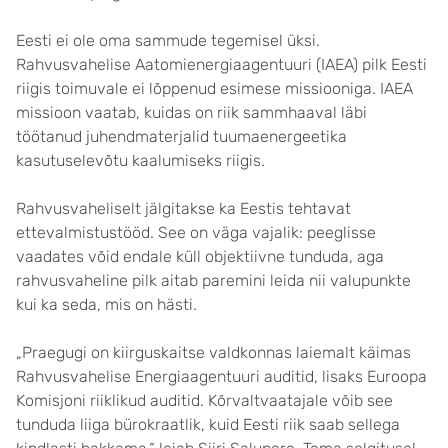
Eesti ei ole oma sammude tegemisel üksi.
Rahvusvahelise Aatomienergiaagentuuri (IAEA) pilk Eesti
riigis toimuvale ei lõppenud esimese missiooniga. IAEA
missioon vaatab, kuidas on riik sammhaaval läbi
töötanud juhendmaterjalid tuumaenergeetika
kasutuselevõtu kaalumiseks riigis.
Rahvusvaheliselt jälgitakse ka Eestis tehtavat
ettevalmistustööd. See on väga vajalik: peeglisse
vaadates võid endale küll objektiivne tunduda, aga
rahvusvaheline pilk aitab paremini leida nii valupunkte
kui ka seda, mis on hästi.
„Praegugi on kiirguskaitse valdkonnas laiemalt käimas
Rahvusvahelise Energiaagentuuri auditid, lisaks Euroopa
Komisjoni riiklikud auditid. Kõrvaltvaatajale võib see
tunduda liiga bürokraatlik, kuid Eesti riik saab sellega