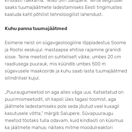
kindlasti hakkama,“ leiab Siiri Salupere. Tema selgitusel
saaks tuumajäätmete ladestamiseks Eesti tingimustes
kaaluda kaht põhilist tehnoloogilist lahendust.
Kuhu panna tuumajäätmed
Esimene neist on sügavgeoloogiline lõppladestus Soome
ja Rootsi eeskujul: mastaapse ehitise rajamine graniidi
sisse. Teine meetod on suhteliselt väike, umbes 20 cm
raadiusega puurauk, mis küündib umbes 500 m
sügavusele maakoorde ja kuhu saab lasta tuumajäätmed
silindrilisel kujul.
„Puuraugumeetod on aga alles väga uus. Katsetatud on
puurimismeetodit, sh kapsli üles tagasi toomist, aga
jäätmete ladestamiseks pole seda jõutud veel kusagil
kasutusele võtta,“ märgib Salupere. Süvapuuraugu
meetod tõotaks tulla odavam, kuid kindlasti on küsimus
ka jäätmete mahus: näiteks mitme moodulreaktori