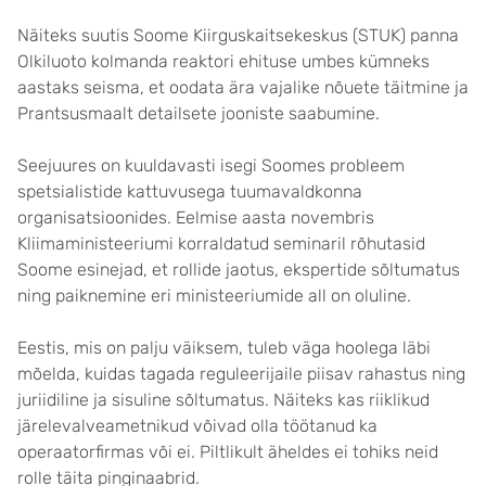
Näiteks suutis Soome Kiirguskaitsekeskus (STUK) panna
Olkiluoto kolmanda reaktori ehituse umbes kümneks
aastaks seisma, et oodata ära vajalike nõuete täitmine ja
Prantsusmaalt detailsete jooniste saabumine.
Seejuures on kuuldavasti isegi Soomes probleem
spetsialistide kattuvusega tuumavaldkonna
organisatsioonides. Eelmise aasta novembris
Kliimaministeeriumi korraldatud seminaril rõhutasid
Soome esinejad, et rollide jaotus, ekspertide sõltumatus
ning paiknemine eri ministeeriumide all on oluline.
Eestis, mis on palju väiksem, tuleb väga hoolega läbi
mõelda, kuidas tagada reguleerijaile piisav rahastus ning
juriidiline ja sisuline sõltumatus. Näiteks kas riiklikud
järelevalveametnikud võivad olla töötanud ka
operaatorfirmas või ei. Piltlikult äheldes ei tohiks neid
rolle täita pinginaabrid.