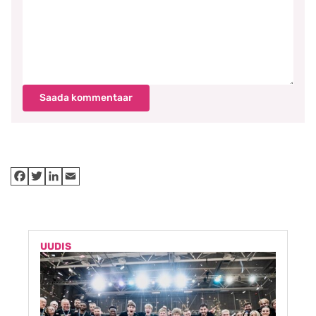
Saada kommentaar
UUDIS
U