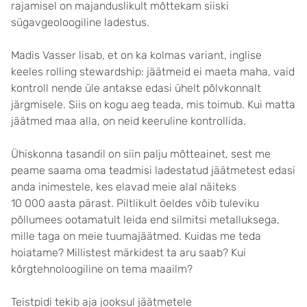
rajamisel on majanduslikult mõttekam siiski
sügavgeoloogiline ladestus.
Madis Vasser lisab, et on ka kolmas variant, inglise
keeles rolling stewardship: jäätmeid ei maeta maha, vaid
kontroll nende üle antakse edasi ühelt põlvkonnalt
järgmisele. Siis on kogu aeg teada, mis toimub. Kui matta
jäätmed maa alla, on neid keeruline kontrollida.
Ühiskonna tasandil on siin palju mõtteainet, sest me
peame saama oma teadmisi ladestatud jäätmetest edasi
anda inimestele, kes elavad meie alal näiteks
10 000 aasta pärast. Piltlikult öeldes võib tuleviku
põllumees ootamatult leida end silmitsi metalluksega,
mille taga on meie tuumajäätmed. Kuidas me teda
hoiatame? Millistest märkidest ta aru saab? Kui
kõrgtehnoloogiline on tema maailm?
Teistpidi tekib aja jooksul jäätmetele