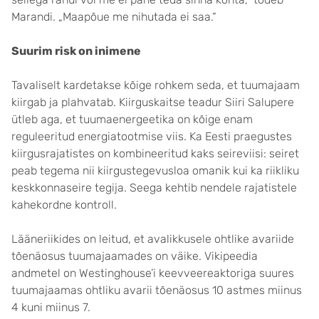
Marandi. „Maapõue me nihutada ei saa.“
Suurim risk on inimene
Tavaliselt kardetakse kõige rohkem seda, et tuumajaam
kiirgab ja plahvatab. Kiirguskaitse teadur Siiri Salupere
ütleb aga, et tuumaenergeetika on kõige enam
reguleeritud energiatootmise viis. Ka Eesti praegustes
kiirgusrajatistes on kombineeritud kaks seireviisi: seiret
peab tegema nii kiirgustegevusloa omanik kui ka riikliku
keskkonnaseire tegija. Seega kehtib nendele rajatistele
kahekordne kontroll.
Lääneriikides on leitud, et avalikkusele ohtlike avariide
tõenäosus tuumajaamades on väike. Vikipeedia
andmetel on Westinghouse’i keevveereaktoriga suures
tuumajaamas ohtliku avarii tõenäosus 10 astmes miinus
4 kuni miinus 7.