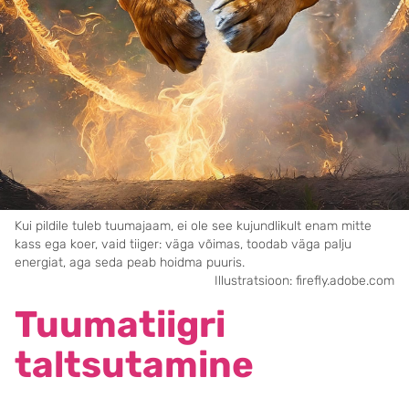
Kui pildile tuleb tuumajaam, ei ole see kujundlikult enam mitte
kass ega koer, vaid tiiger: väga võimas, toodab väga palju
energiat, aga seda peab hoidma puuris.
Illustratsioon: firefly.adobe.com
Tuumatiigri
taltsutamine