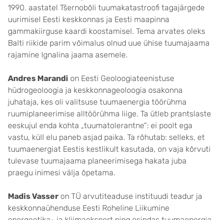
1990. aastatel Tšernobõli tuumakatastroofi tagajärgede
uurimisel Eesti keskkonnas ja Eesti maapinna
gammakiirguse kaardi koostamisel. Tema arvates oleks
Balti riikide parim võimalus olnud uue ühise tuumajaama
rajamine Ignalina jaama asemele.
Andres Marandi
on Eesti Geoloogiateenistuse
hüdrogeoloogia ja keskkonnageoloogia osakonna
juhataja, kes oli valitsuse tuumaenergia töörühma
ruumiplaneerimise alltöörühma liige. Ta ütleb prantslaste
eeskujul enda kohta „tuumatolerantne“: ei poolt ega
vastu, küll elu paneb asjad paika. Ta rõhutab: selleks, et
tuumaenergiat Eestis kestlikult kasutada, on vaja kõrvuti
tulevase tuumajaama planeerimisega hakata juba
praegu inimesi välja õpetama.
Madis Vasser
on TÜ arvutiteaduse instituudi teadur ja
keskkonnaühenduse Eesti Roheline Liikumine
energeetika- ja kliimaekspert ning esindas tuumaenergia