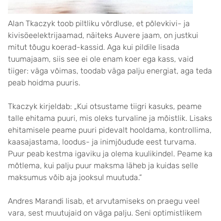
Alan Tkaczyk toob piltliku võrdluse, et põlevkivi- ja
kivisöeelektrijaamad, näiteks Auvere jaam, on justkui
mitut tõugu koerad-kassid. Aga kui pildile lisada
tuumajaam, siis see ei ole enam koer ega kass, vaid
tiiger: väga võimas, toodab väga palju energiat, aga teda
peab hoidma puuris.
Tkaczyk kirjeldab: „Kui otsustame tiigri kasuks, peame
talle ehitama puuri, mis oleks turvaline ja mõistlik. Lisaks
ehitamisele peame puuri pidevalt hooldama, kontrollima,
kaasajastama, loodus- ja inimjõudude eest turvama.
Puur peab kestma igaviku ja olema kuulikindel. Peame ka
mõtlema, kui palju puur maksma läheb ja kuidas selle
maksumus võib aja jooksul muutuda.“
Andres Marandi lisab, et arvutamiseks on praegu veel
vara, sest muutujaid on väga palju. Seni optimistlikem