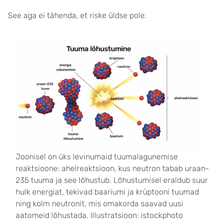
See aga ei tähenda, et riske üldse pole.
Joonisel on üks levinumaid tuumalagunemise
reaktsioone: ahelreaktsioon, kus neutron tabab uraan-
235 tuuma ja see lõhustub. Lõhustumisel eraldub suur
hulk energiat, tekivad baariumi ja krüptooni tuumad
ning kolm neutronit, mis omakorda saavad uusi
aatomeid lõhustada. Illustratsioon: istockphoto