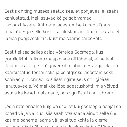
Eestis on tingimuseks seatud see, et põhjavesi ei saaks
kahjustatud. Meil asuvad kõige sobivamad
radioaktiivsete jäätmete ladestamise kohad sügaval
maapõues ja selle kristalse aluskorrani jõudmiseks tuleb
läbida põhjaveekihid, kust me saame tarbevett.
Eestit ei saa selles asjas võrrelda Soomega, kus
graniidikiht paikneb maapinnale nii lähedal, et selleni
jõudmiseks ei pea põhjaveekihti läbima. Praeguseks on
kaardistatud tootmiseks ja esialgseks ladestamiseks
sobivad piirkonnad, kus lisatingimuseks on ligipääs
jahutusveele. Võimalikke lõppladestuskohti, mis võivad
asuda ka keset maismaad, on kogu Eesti alal rohkem.
„Asja ratsionaalne külg on see, et kui geoloogia põhjal on
kohad välja valitud, siis saab otsustada ainult selle üle,
kas me paneme jaama väljavalitud kohta ja oleme
sellega rahul või me ei pane teda sinna kohta,“ tõdeb