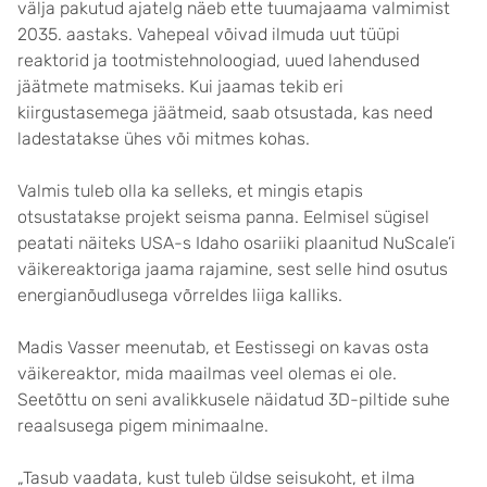
välja pakutud ajatelg näeb ette tuumajaama valmimist
2035. aastaks. Vahepeal võivad ilmuda uut tüüpi
reaktorid ja tootmistehnoloogiad, uued lahendused
jäätmete matmiseks. Kui jaamas tekib eri
kiirgustasemega jäätmeid, saab otsustada, kas need
ladestatakse ühes või mitmes kohas.
Valmis tuleb olla ka selleks, et mingis etapis
otsustatakse projekt seisma panna. Eelmisel sügisel
peatati näiteks USA-s Idaho osariiki plaanitud NuScale’i
väikereaktoriga jaama rajamine, sest selle hind osutus
energianõudlusega võrreldes liiga kalliks.
Madis Vasser meenutab, et Eestissegi on kavas osta
väikereaktor, mida maailmas veel olemas ei ole.
Seetõttu on seni avalikkusele näidatud 3D-piltide suhe
reaalsusega pigem minimaalne.
„Tasub vaadata, kust tuleb üldse seisukoht, et ilma