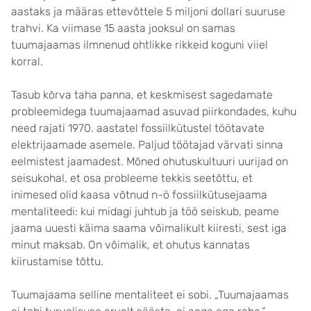
aastaks ja määras ettevõttele 5 miljoni dollari suuruse
trahvi. Ka viimase 15 aasta jooksul on samas
tuumajaamas ilmnenud ohtlikke rikkeid koguni viiel
korral.
Tasub kõrva taha panna, et keskmisest sagedamate
probleemidega tuumajaamad asuvad piirkondades, kuhu
need rajati 1970. aastatel fossiilkütustel töötavate
elektrijaamade asemele. Paljud töötajad värvati sinna
eelmistest jaamadest. Mõned ohutuskultuuri uurijad on
seisukohal, et osa probleeme tekkis seetõttu, et
inimesed olid kaasa võtnud n-ö fossiilkütusejaama
mentaliteedi: kui midagi juhtub ja töö seiskub, peame
jaama uuesti käima saama võimalikult kiiresti, sest iga
minut maksab. On võimalik, et ohutus kannatas
kiirustamise tõttu.
Tuumajaama selline mentaliteet ei sobi. „Tuumajaamas