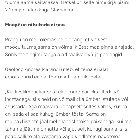
tuumajaama käitatakse. Hetkel on selle nimekirja pisim
2,1 miljoni elanikuga Sloveenia.
Maapõue nihutada ei saa
Praegu on meil olemas eelhinnang, et väikest
moodultuumajaama on võimalik Eestimaa pinnale rajada.
Sobivate tingimustega alad raalivad välja geoloogid.
Geoloog Andres Marandi ütleb, et tema erialal
emotsioonid ei loe, toetuda tuleb faktidele.
„Kui keskkonnakaitses tekib mure näiteks lillede või
loomadega, siis neid on võimalik ka ümber istutada või
asustada. Aga maavara on täpselt selles kohas, kus ta
on, seda ei saa kuhugi ümber tõsta. Sama on
radioaktiivsete jäätmete ladestamise paikadega. Kui me
tahame jäätmeid matta või ajutiselt kuhugi panna, siis
peab selline ala vastama väga kindlatele nõuetele.“