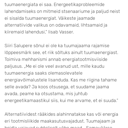
tuumaenergiata ei saa. Energeetikaprobleemide
lahendamiseks on mitmeid stsenaariume ja paljud neist
ei sisalda tuumaenergiat. Väikeste jaamade
alternatiivide valikus on odavamaid, lihtsamaid ja
kiiremaid lahendusi,“ lisab Vasser.
Siiri Salupere sõnul ei ole ka tuumajaama rajamise
lõppeesmärk see, et riik sõltuks ainult tuumaenergiast.
Toimiva mehhanismi annab energiatootmisviiside
paljusus. „Me ei ole veel avanud ust, mille kaudu
tuumaenergia saaks olemasolevatele
energiavõimalustele lisanduda. Kas me riigina tahame
selle avada? Ja koos otsusega, et suudame jaama
avada, peame ka otsustama, mis juhtub
energeetikamaastikul siis, kui me arvame, et ei suuda.“
Alternatiividest rääkides alahinnatakse kas või energia
eri tootmisliikide maakasutusvajadust. Tuumajaam ja
hoidla vajavad suhteliselt vähe maad. „Samaväärse