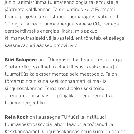
juhib uurimisrühma tuumatehnoloogia rakenduste ja
jäätmete valdkonnas. Ta on juhtinud kuut Euratomi
teadusprojekti ja külastanud tuumarajatisi vähemalt
20 riigis. Ta peab tuumaenergiat vähese CO
heitega
2
perspektiivseks energiaallikaks, mis pakub
kliimaneutraalseid väljavaateid, ent rõhutab, et sellega
kaasnevad erilaadsed proovikivid.
Siiri Salupere
on TÜ kiirguskaitse teadur, kes uurib ja
õpetab kiirguskaitset, radioaktiivsust keskkonnas ja
tuumafüüsika eksperimentaalseid meetodeid. Ta on
töötanud nõunikuna Keskkonnaameti kliima- ja
kiirgusosakonnas. Tema sõnul pole ükski teine
energiatootmise viis nii põhjalikult reguleeritud kui
tuumaenergeetika.
Rein Koch
on kauaaegne TÜ füüsika instituudi
tuumaspektroskoopia labori teadur ja töötanud ka
Keskkonnaameti kiirgusosakonnas nõunikuna. Ta osales