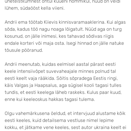
üheteistkümnest õhtul kuueni hommikul, nüüd on veidi
lühem, südaööst kella viieni.
Andrii ema töötab Kiievis kinnisvaramaaklerina. Kui algas
sõda, kadus töö nagu noaga lõigatult. Nüüd aga on turg
kosunud, on jälle inimesi, kes tahavad sõdivas riigis
endale korteri või maja osta. Isegi hinnad on jälle natuke
tõusule pööranud.
Andrii meenutab, kuidas eelmisel aastal pärast eesti
keele intensiivõpet suvevaheajale minnes polnud tal
eesti keelt vaja rääkida. Sõitis sõpradega Eestis ringi,
käis Valgas ja Haapsalus, aga sügisel kooli tagasi tulles
tundis, et eesti keelega läheb raskeks. Kulus paar kuud,
enne kui keeleoskus hakkas tagasi tulema.
Olgu vahemärkusena öeldud, et intervjuud alustame kõik
eesti keeles, kuid detailsema vestluse nimel lepime
kokku, et jätkame vene keeles, sest autor ukraina keelt ei