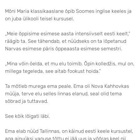
Mõni Maria klassikaaslane õpib Soomes inglise keeles ja
on juba ülikooli teisel kursusel.
„Meie õppisime esimese aasta intensiivselt eesti keelt,“
räägib ta. See tähendab, et nüüdseks on ta lõpetanud
Narvas esimese päris õppeaasta esimese semestri.
„Mina võin öelda, et mu elu toimib. Õpin kolledžis, mul on,
millega tegeleda, see aitab fookust hoida.“
Ta mõtleb murega ema peale. Ema oli Nova Kahhovkas
müüja, terve elu selles linnas elanud, seal olid tema
sõbrad ja tuttavad.
See kõik lõigati läbi.
Ema elab nüüd Tallinnas, on käinud eesti keele kursustel,
aga ainuüksi vanuse tõttu ei jää uus ja võõras keel nii