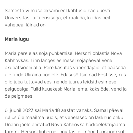
Semestri viimase eksami eel kohtusid nad uuesti
Universitas Tartuensisega, et rääkida, kuidas neil
vahepeal läinud on.
Maria lugu
Maria pere elas sõja puhkemisel Hersoni oblastis Nova
Kahhovkas. Linn langes esimesel sõjapäeval Vene
okupatsiooni alla. Pere kasutas vahendajaid, et pääseda
üle rinde Ukraina poolele. Edasi sõitsid nad Eestisse, kus
olid juba tuttavad ees, nende juures leidsid esimese
pelgupaiga. Tulid kuuekesi: Maria, ema, kaks õde, vend ja
õe peigmees.
6. juunil 2023 sai Maria 18 aastat vanaks. Samal päeval
rullus üle maailma uudis, et venelased on lasknud õhku
Dnepri jõele ehitatud Nova Kahhovka hüdroelektrijaama
tammi. Hersoni kuberner hoiatas, et mõne tunni jooksul