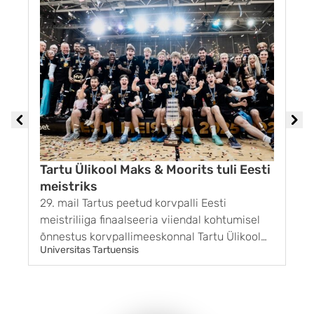
Tartu Ülikool Maks & Moorits tuli Eesti
meistriks
29. mail Tartus peetud korvpalli Eesti
1
meistriliiga finaalseeria viiendal kohtumisel
G
õnnestus korvpallimeeskonnal Tartu Ülikool
k
Universitas Tartuensis
U
Maks & Moorits võita BC Kalev/Cramo
r
võistkonda tulemusega 85 : 65. Sellega sai
g
Tartu finaalseeria kolmanda võidu ja pärast 11
s
aastat taas ka Eesti meistri tiitli. ...
m