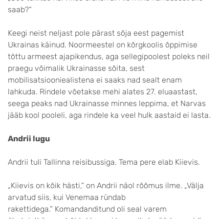
saab?“
Keegi neist neljast pole pärast sõja eest pagemist
Ukrainas käinud. Noormeestel on kõrgkoolis õppimise
tõttu armeest ajapikendus, aga sellegipoolest poleks neil
praegu võimalik Ukrainasse sõita, sest
mobilisatsiooniealistena ei saaks nad sealt enam
lahkuda. Rindele võetakse mehi alates 27. eluaastast,
seega peaks nad Ukrainasse minnes leppima, et Narvas
jääb kool pooleli, aga rindele ka veel hulk aastaid ei lasta.
Andrii lugu
Andrii tuli Tallinna reisibussiga. Tema pere elab Kiievis.
„Kiievis on kõik hästi,“ on Andrii näol rõõmus ilme. „Välja
arvatud siis, kui Venemaa ründab
rakettidega.“ Komandanditund oli seal varem