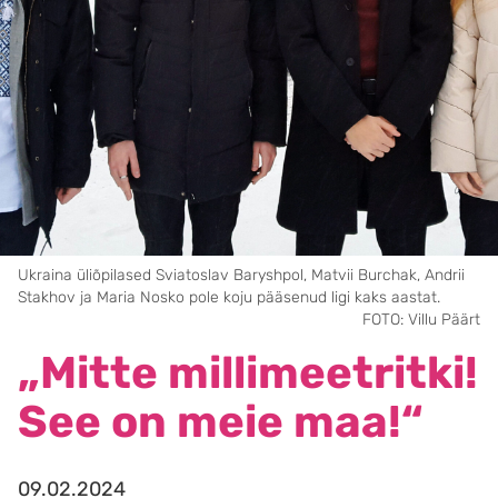
Ukraina üliõpilased Sviatoslav Baryshpol, Matvii Burchak, Andrii
Stakhov ja Maria Nosko pole koju pääsenud ligi kaks aastat.
FOTO: Villu Päärt
„Mitte millimeetritki!
See on meie maa!“
09.02.2024