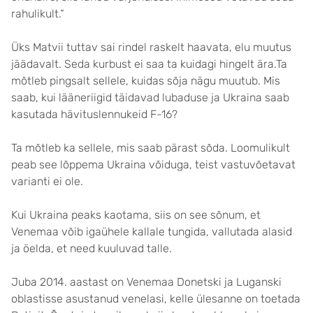
rahulikult.“
Üks Matvii tuttav sai rindel raskelt haavata, elu muutus
jäädavalt. Seda kurbust ei saa ta kuidagi hingelt ära.Ta
mõtleb pingsalt sellele, kuidas sõja nägu muutub. Mis
saab, kui lääneriigid täidavad lubaduse ja Ukraina saab
kasutada hävituslennukeid F-16?
Ta mõtleb ka sellele, mis saab pärast sõda. Loomulikult
peab see lõppema Ukraina võiduga, teist vastuvõetavat
varianti ei ole.
Kui Ukraina peaks kaotama, siis on see sõnum, et
Venemaa võib igaühele kallale tungida, vallutada alasid
ja öelda, et need kuuluvad talle.
Juba 2014. aastast on Venemaa Donetski ja Luganski
oblastisse asustanud venelasi, kelle ülesanne on toetada