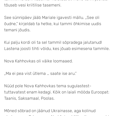
tõuseb vesi kriitilise tasemeni.
See sünnipäev jääb Mariale igavesti mällu. „See oli
õudne,“ kirjeldab ta hetke, kui tammi õhkimise uudis
temani jõudis.
Kui palju kordi oli ta sel tammil sõpradega jalutanud!
Lastena joosti tihti võidu, kes jõuab esimesena tammile.
Nova Kahhovkas oli väike loomaaed.
„Ma ei pea vist ütlema … saate ise aru.“
Nüüd pole Nova Kahhovkas tema sugulastest-
tuttavatest enam kedagi. Kõik on laiali mööda Euroopat:
Taanis, Saksamaal, Poolas.
Mõned sõbrad on jäänud Ukrainasse, aga kolinud