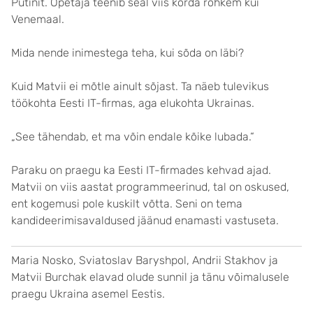
Putinit. Õpetaja teenib seal viis korda rohkem kui
Venemaal.
Mida nende inimestega teha, kui sõda on läbi?
Kuid Matvii ei mõtle ainult sõjast. Ta näeb tulevikus
töökohta Eesti IT-firmas, aga elukohta Ukrainas.
„See tähendab, et ma võin endale kõike lubada.“
Paraku on praegu ka Eesti IT-firmades kehvad ajad.
Matvii on viis aastat programmeerinud, tal on oskused,
ent kogemusi pole kuskilt võtta. Seni on tema
kandideerimisavaldused jäänud enamasti vastuseta.
Maria Nosko, Sviatoslav Baryshpol, Andrii Stakhov ja
Matvii Burchak elavad olude sunnil ja tänu võimalusele
praegu Ukraina asemel Eestis.