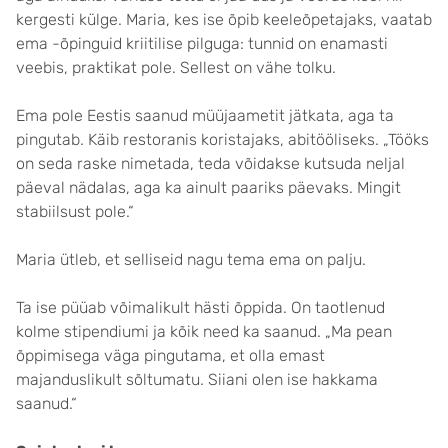
kergesti külge. Maria, kes ise õpib keeleõpetajaks, vaatab
ema -õpinguid kriitilise pilguga: tunnid on enamasti
veebis, praktikat pole. Sellest on vähe tolku.
Ema pole Eestis saanud müüjaametit jätkata, aga ta
pingutab. Käib restoranis koristajaks, abitööliseks. „Tööks
on seda raske nimetada, teda võidakse kutsuda neljal
päeval nädalas, aga ka ainult paariks päevaks. Mingit
stabiilsust pole.“
Maria ütleb, et selliseid nagu tema ema on palju.
Ta ise püüab võimalikult hästi õppida. On taotlenud
kolme stipendiumi ja kõik need ka saanud. „Ma pean
õppimisega väga pingutama, et olla emast
majanduslikult sõltumatu. Siiani olen ise hakkama
saanud.“