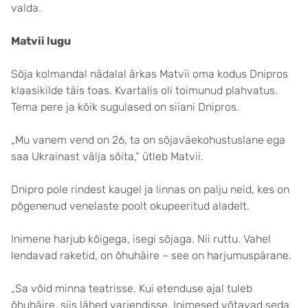
valda.
Matvii lugu
Sõja kolmandal nädalal ärkas Matvii oma kodus Dnipros
klaasikilde täis toas. Kvartalis oli toimunud plahvatus.
Tema pere ja kõik sugulased on siiani Dnipros.
„Mu vanem vend on 26, ta on sõjaväekohustuslane ega
saa Ukrainast välja sõita,“ ütleb Matvii.
Dnipro pole rindest kaugel ja linnas on palju neid, kes on
põgenenud venelaste poolt okupeeritud aladelt.
Inimene harjub kõigega, isegi sõjaga. Nii ruttu. Vahel
lendavad raketid, on õhuhäire – see on harjumuspärane.
„Sa võid minna teatrisse. Kui etenduse ajal tuleb
õhuhäire, siis lähed varjendisse. Inimesed võtavad seda