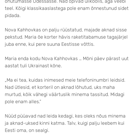
ohutumasse Odessasse. Nad õpivad ülikoolis, aga veebi
teel. Kõigi klassikaaslastega pole enam õnnestunud sidet
pidada.
Nova Kahhovkas on palju rüüstatud, majade aknad sisse
pekstud. Maria õe korter hävis raketitabamuse tagajärjel
juba enne, kui pere suuna Eestisse võttis.
Maria enda kodu Nova Kahhovkas … Mõni päev pärast uut
aastat tuli Ukrainast kõne.
„Ma ei tea, kuidas inimesed meie telefoninumbri leidsid.
Nad ütlesid, et korteril on aknad lõhutud, uks maha
murtud, kõik vähegi väärtuslik minema tassitud. Midagi
pole enam alles.“
Nüüd püüavad nad leida kedagi, kes oleks nõus minema
ja aknad-uksed kinni katma. Talv, kuigi palju leebem kui
Eesti oma, on sealgi.