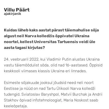
Villu Päärt
ajakirjanik
Kuidas läheb kaks aastat pärast täiemahulise sõja
algust neil Narva kolledžis õppivatel Ukraina
noortel, kellest Universitas Tartuensis veidi üle
aasta tagasi kirjutas?
24. veebruaril 2022, kui Vladimir Putin alustas Ukraina
vastu täiemõõdulist sõda, olid nad 16-aastased. Õppisid
keskkooli viimases klassis Ukraina eri linnades.
Esimeste sõjakuude jooksul jõudsid need neli noort
Eestisse ja nüüd on nad Tartu Ülikooli Narva kolledži
tudengid. Sviatoslav Baryshpol, Matvii Burchak ja Andrii
Stakhov õpivad infotehnoloogiat, Maria Noskost saab
keeleõpetaja.