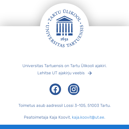
s
„
k
Jalus
Universitas Tartuensis on Tartu Ülikooli ajakiri.
Lehitse UT ajakirju veebis
Facebook
Instagram
Toimetus asub aadressil Lossi 3–105, 51003 Tartu.
Peatoimetaja Kaja Koovit,
kaja.koovit@ut.ee
.