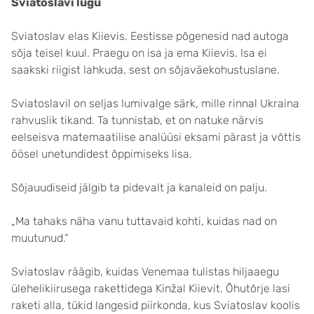
Sviatoslavi lugu
Sviatoslav elas Kiievis. Eestisse põgenesid nad autoga
sõja teisel kuul. Praegu on isa ja ema Kiievis. Isa ei
saakski riigist lahkuda, sest on sõjaväekohustuslane.
Sviatoslavil on seljas lumivalge särk, mille rinnal Ukraina
rahvuslik tikand. Ta tunnistab, et on natuke närvis
eelseisva matemaatilise analüüsi eksami pärast ja võttis
öösel unetundidest õppimiseks lisa.
Sõjauudiseid jälgib ta pidevalt ja kanaleid on palju.
„Ma tahaks näha vanu tuttavaid kohti, kuidas nad on
muutunud.“
Sviatoslav räägib, kuidas Venemaa tulistas hiljaaegu
ülehelikiirusega rakettidega Kinžal Kiievit. Õhutõrje lasi
raketi alla, tükid langesid piirkonda, kus Sviatoslav koolis