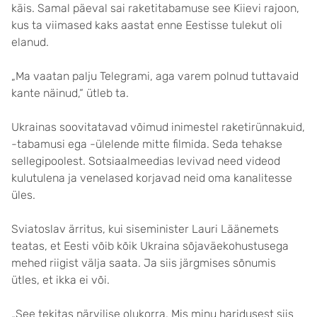
käis. Samal päeval sai raketitabamuse see Kiievi rajoon,
kus ta viimased kaks aastat enne Eestisse tulekut oli
elanud.
„Ma vaatan palju Telegrami, aga varem polnud tuttavaid
kante näinud,“ ütleb ta.
Ukrainas soovitatavad võimud inimestel raketirünnakuid,
-tabamusi ega -ülelende mitte filmida. Seda tehakse
sellegipoolest. Sotsiaalmeedias levivad need videod
kulutulena ja venelased korjavad neid oma kanalitesse
üles.
Sviatoslav ärritus, kui siseminister Lauri Läänemets
teatas, et Eesti võib kõik Ukraina sõjaväekohustusega
mehed riigist välja saata. Ja siis järgmises sõnumis
ütles, et ikka ei või.
„See tekitas närvilise olukorra. Mis minu haridusest siis