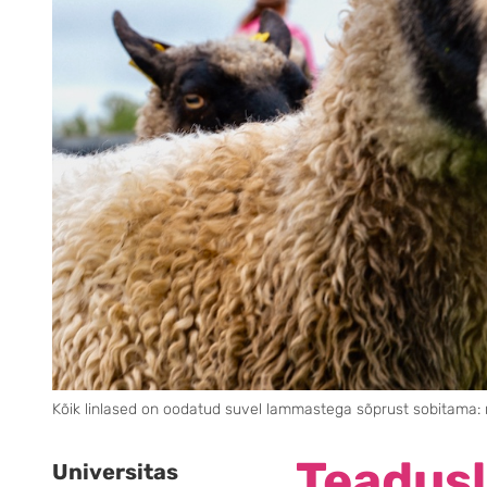
Kõik linlased on oodatud suvel lammastega sõprust sobitama: ne
Teadusl
Universitas