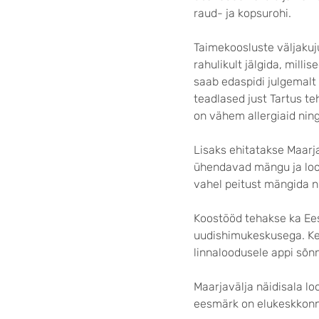
raud- ja kopsurohi.
Taimekoosluste väljaku
rahulikult jälgida, milli
saab edaspidi julgemalt
teadlased just Tartus te
on vähem allergiaid ning
Lisaks ehitatakse Maarja
ühendavad mängu ja lood
vahel peitust mängida ni
Koostööd tehakse ka E
uudishimukeskusega. Ke
linnaloodusele appi sõnn
Maarjavälja näidisala l
eesmärk on elukeskkonna