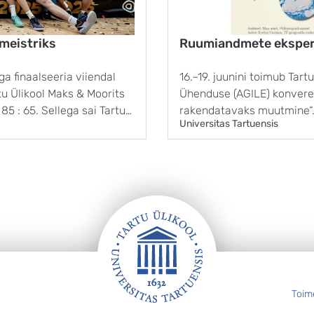
 meistriks
Ruumiandmete eksper
iga finaalseeria viiendal
16.–19. juunini toimub Tar
u Ülikool Maks & Moorits
Ühenduse (AGILE) konver
5 : 65. Sellega sai Tartu
rakendatavaks muutmine“. 
Universitas Tartuensis
aas ka Eesti meistri tiitli.
Evelyn Uuemaa sõnul kog
satelliitide ja mitmesugus
„Selleks, et põhjalikult rää
Toim