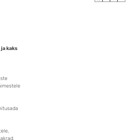
 ja kaks
iste
nimestele
mitusada
ele,
kakrad,