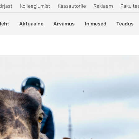
irjast
Kolleegiumist
Kaasautorile
Reklaam
Paku t
leht
Aktuaalne
Arvamus
Inimesed
Teadus