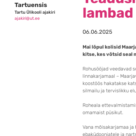
Tartuensis
lambad
Tartu Ülikooli ajakiri
ajakiri@ut.ee
06.06.2025
Mai lõpul kolisid Maar
kitse, kes võtsid seal
Rohusööjad veedavad su
linnakarjamaal – Maarjav
koostöös hakatakse kats
silmailu ja tervislikku e
Roheala ettevalmistamis
omamaist püsikut.
Vana mõisakarjamaa ja h
ebaküdooniatele ja nart