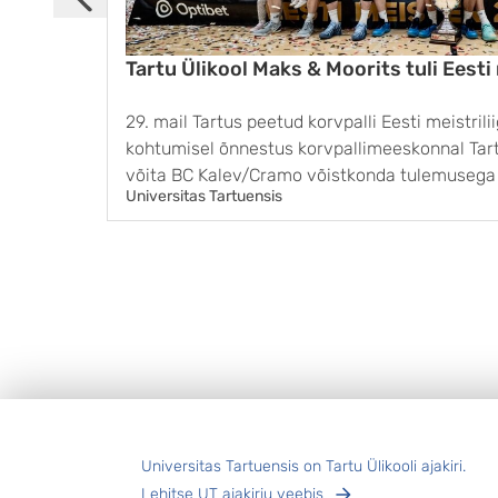
Tartu Ülikool Maks & Moorits tuli Eesti
29. mail Tartus peetud korvpalli Eesti meistrili
kohtumisel õnnestus korvpallimeeskonnal Tart
võita BC Kalev/Cramo võistkonda tulemusega 8
Universitas Tartuensis
finaalseeria kolmanda võidu ja pärast 11 aastat t
...
Jalus
Universitas Tartuensis on Tartu Ülikooli ajakiri.
Lehitse UT ajakirju veebis