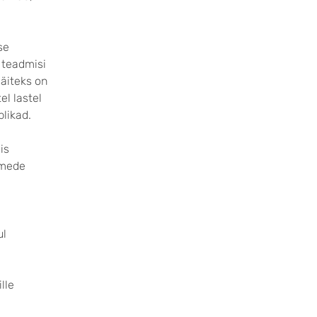
se
d teadmisi
Näiteks on
el lastel
blikad.
is
imede
ul
ille