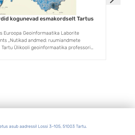
did kogunevad esmakordselt Tartus
Merei
tus Euroopa Geoinformaatika Laborite
Tartu 
ents „Nutikad andmed: ruumiandmete
Saarem
Tartu Ülikooli geoinformaatika professori
parema
Univers
utakse praegu ruumiandmeid mobiilseadmete,
alates
te sensorite abil rohkem kui kunagi varem.
õppetö
kida kliimamuutusest, ...
etus asub aadressil Lossi 3–105, 51003 Tartu.