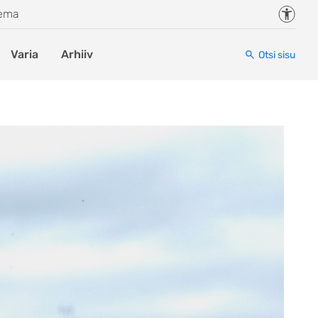
Juurde
eema
Varia
Arhiiv
Otsi sisu