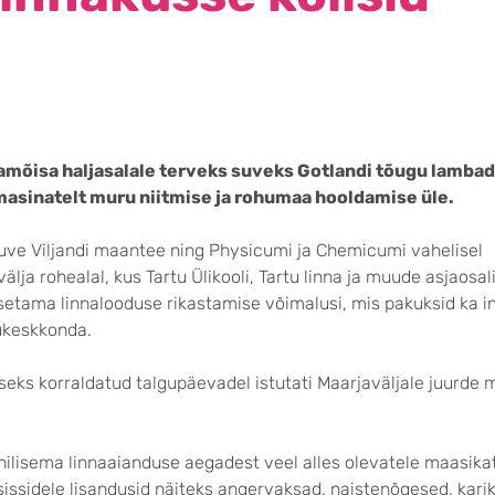
jamõisa haljasalale terveks suveks Gotlandi tõugu lambad
 masinatelt muru niitmise ja rohumaa hooldamise üle.
ve Viljandi maantee ning Physicumi ja Chemicumi vahelisel
älja rohealal, kus Tartu Ülikooli, Tartu linna ja muude asjaosal
etama linnalooduse rikastamise võimalusi, mis pakuksid ka i
lukeskkonda.
eks korraldatud talgupäevadel istutati Maarjaväljale juurde 
ilisema linnaaianduse aegadest veel alles olevatele maasikat
sissidele lisandusid näiteks angervaksad, naistenõgesed, kari