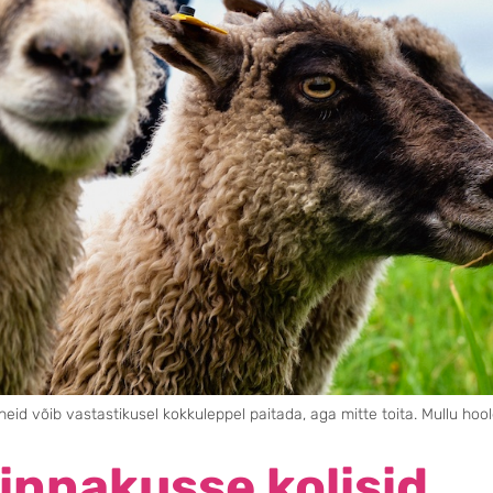
id võib vastastikusel kokkuleppel paitada, aga mitte toita. Mullu hool
innakusse kolisid