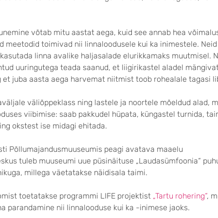
junemine võtab mitu aastat aega, kuid see annab hea võimalu
sed meetodid toimivad nii linnaloodusele kui ka inimestele. Nei
 kasutada linna avalike haljasalade elurikkamaks muutmisel. 
htud uuringutega teada saanud, et liigirikastel aladel mängivat
 et juba aasta aega harvemat niitmist toob rohealale tagasi li
väljale väliõppeklass ning lastele ja noortele mõeldud alad, m
uses viibimise: saab pakkudel hüpata, küngastel turnida, ta
ng okstest ise midagi ehitada.
esti Põllumajandusmuuseumis peagi avatava maaelu
skus tuleb muuseumi uue püsinäituse „Laudasümfoonia“ puh
ikuga, millega väetatakse näidisala taimi.
oomist toetatakse programmi LIFE projektist
„Tartu rohering“
, m
 parandamine nii linnalooduse kui ka -inimese jaoks.