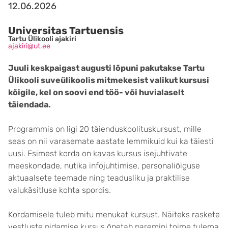
12.06.2026
Universitas Tartuensis
Tartu Ülikooli ajakiri
ajakiri@ut.ee
Juuli keskpaigast augusti
lõpuni
pakutakse
Tartu
Ülikooli suveülikoolis
mitmekesist valikut
kursusi
kõigile, kel on soovi end töö- või huvialaselt
täiendada.
Programmis on ligi 20 täienduskoolituskursust, mille
seas on nii varasemate aastate lemmikuid kui ka täiesti
uusi. Esimest korda on kavas kursus isejuhtivate
meeskondade, nutika infojuhtimise, personaliõiguse
aktuaalsete teemade ning teadusliku ja praktilise
valukäsitluse kohta spordis.
Kordamisele tuleb mitu menukat kursust. Näiteks raskete
vestluste pidamise kursus õpetab paremini toime tulema