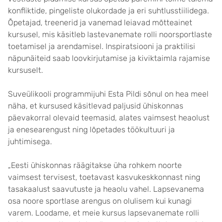
konfliktide, pingeliste olukordade ja eri suhtlusstiilidega.
Õpetajad, treenerid ja vanemad leiavad mõtteainet
kursusel, mis käsitleb lastevanemate rolli noorsportlaste
toetamisel ja arendamisel. Inspiratsiooni ja praktilisi
näpunäiteid saab loovkirjutamise ja kiviktaimla rajamise
kursuselt.
Suveülikooli programmijuhi Esta Pildi sõnul on hea meel
näha, et kursused käsitlevad paljusid ühiskonnas
päevakorral olevaid teemasid, alates vaimsest heaolust
ja enesearengust ning lõpetades töökultuuri ja
juhtimisega.
„Eesti ühiskonnas räägitakse üha rohkem noorte
vaimsest tervisest, toetavast kasvukeskkonnast ning
tasakaalust saavutuste ja heaolu vahel. Lapsevanema
osa noore sportlase arengus on olulisem kui kunagi
varem. Loodame, et meie kursus lapsevanemate rolli