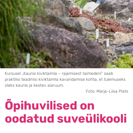
Kursusel „Kaunis kiviktaimla – rajamisest taimedeni“ saab
praktilisi teadmisi kiviktaimla kavandamise kohta, et tulemuseks
oleks kaunis ja kestev aiaruum.
Foto: Marja-Liisa Plats
Õpihuvilised on
oodatud suveülikooli