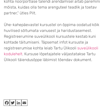
kohta noorportlase talendi arendamisel aitab paremini
mõista, kuidas olla tema arenguteel teadlik ja toetav
partner,“ ütles Pilt.
Ühe-kahepäevastel kursustel on õppima oodatud kõik
huvilised sõltumata vanusest ja haridustasemest.
Registreerumine suveülikooli kursustele kestab kuni
kohtade täitumiseni. Täpsemat infot kursuste ja
registreerumise kohta leiab Tartu Ülikooli
suveülikooli
kodulehelt
. Kursuse lõpetajatele väljastatakse Tartu
Ülikooli täiendusõppe läbimist tõendav dokument.