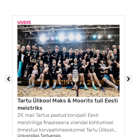
UUDIS
U
Tartu Ülikool Maks & Moorits tuli Eesti
meistriks
29. mail Tartus peetud korvpalli Eesti
1
meistriliiga finaalseeria viiendal kohtumisel
G
õnnestus korvpallimeeskonnal Tartu Ülikool
k
Universitas Tartuensis
U