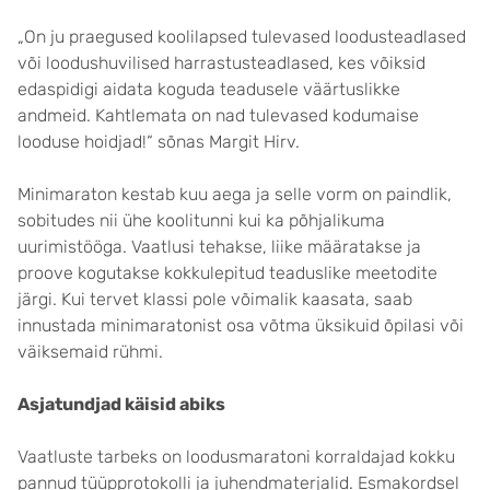
„On ju praegused koolilapsed tulevased loodusteadlased
või loodushuvilised harrastusteadlased, kes võiksid
edaspidigi aidata koguda teadusele väärtuslikke
andmeid. Kahtlemata on nad tulevased kodumaise
looduse hoidjad!“ sõnas Margit Hirv.
Minimaraton kestab kuu aega ja selle vorm on paindlik,
sobitudes nii ühe koolitunni kui ka põhjalikuma
uurimistööga. Vaatlusi tehakse, liike määratakse ja
proove kogutakse kokkulepitud teaduslike meetodite
järgi. Kui tervet klassi pole võimalik kaasata, saab
innustada minimaratonist osa võtma üksikuid õpilasi või
väiksemaid rühmi.
Asjatundjad käisid abiks
Vaatluste tarbeks on loodusmaratoni korraldajad kokku
pannud tüüpprotokolli ja juhendmaterjalid. Esmakordsel