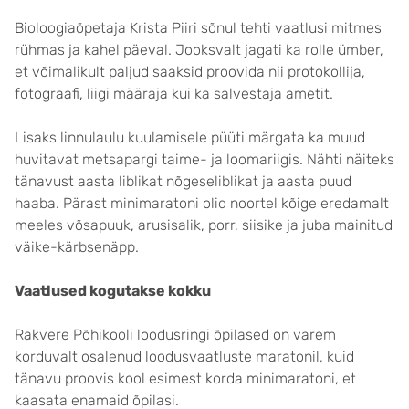
Bioloogiaõpetaja Krista Piiri sõnul tehti vaatlusi mitmes
rühmas ja kahel päeval. Jooksvalt jagati ka rolle ümber,
et võimalikult paljud saaksid proovida nii protokollija,
fotograafi, liigi määraja kui ka salvestaja ametit.
Lisaks linnulaulu kuulamisele püüti märgata ka muud
huvitavat metsapargi taime- ja loomariigis. Nähti näiteks
tänavust aasta liblikat nõgeseliblikat ja aasta puud
haaba. Pärast minimaratoni olid noortel kõige eredamalt
meeles võsapuuk, arusisalik, porr, siisike ja juba mainitud
väike-kärbsenäpp.
Vaatlused kogutakse kokku
Rakvere Põhikooli loodusringi õpilased on varem
korduvalt osalenud loodusvaatluste maratonil, kuid
tänavu proovis kool esimest korda minimaratoni, et
kaasata enamaid õpilasi.