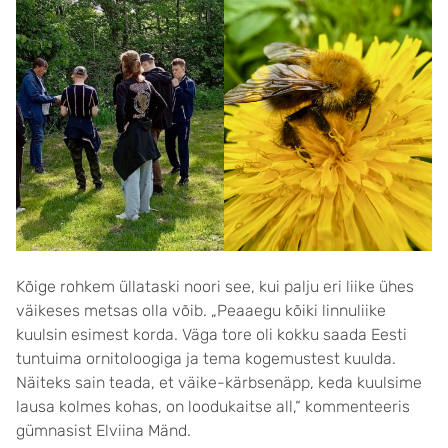
Kõige rohkem üllataski noori see, kui palju eri liike ühes
väikeses metsas olla võib. „Peaaegu kõiki linnuliike
kuulsin esimest korda. Väga tore oli kokku saada Eesti
tuntuima ornitoloogiga ja tema kogemustest kuulda.
Näiteks sain teada, et väike-kärbsenäpp, keda kuulsime
lausa kolmes kohas, on loodukaitse all,“ kommenteeris
gümnasist Elviina Mänd.