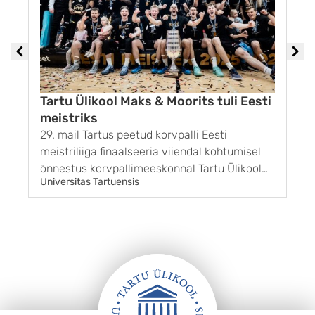
Tartu Ülikool Maks & Moorits tuli Eesti
meistriks
29. mail Tartus peetud korvpalli Eesti
1
meistriliiga finaalseeria viiendal kohtumisel
G
õnnestus korvpallimeeskonnal Tartu Ülikool
k
Universitas Tartuensis
U
Maks & Moorits võita BC Kalev/Cramo
r
võistkonda tulemusega 85 : 65. Sellega sai
g
Tartu finaalseeria kolmanda võidu ja pärast 11
s
aastat taas ka Eesti meistri tiitli. ...
m
s
„
k