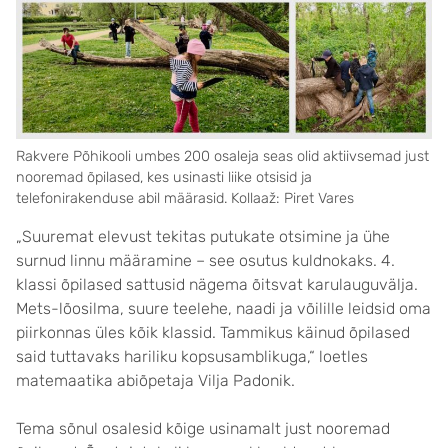
Rakvere Põhikooli umbes 200 osaleja seas olid aktiivsemad just
nooremad õpilased, kes usinasti liike otsisid ja
telefonirakenduse abil määrasid. Kollaaž: Piret Vares
„Suuremat elevust tekitas putukate otsimine ja ühe
surnud linnu määramine – see osutus kuldnokaks. 4.
klassi õpilased sattusid nägema õitsvat karulauguvälja.
Mets-lõosilma, suure teelehe, naadi ja võilille leidsid oma
piirkonnas üles kõik klassid. Tammikus käinud õpilased
said tuttavaks hariliku kopsusamblikuga,“ loetles
matemaatika abiõpetaja Vilja Padonik.
Tema sõnul osalesid kõige usinamalt just nooremad