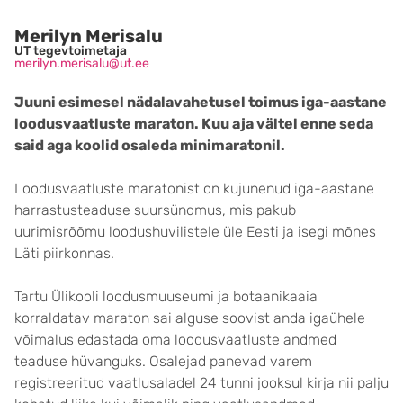
Merilyn Merisalu
UT tegevtoimetaja
merilyn.merisalu@ut.ee
Juuni esimesel nädalavahetusel toimus iga-aastane
loodusvaatluste maraton. Kuu aja vältel enne seda
said aga koolid osaleda minimaratonil.
Loodusvaatluste maratonist on kujunenud iga-aastane
harrastusteaduse suursündmus, mis pakub
uurimisrõõmu loodushuvilistele üle Eesti ja isegi mõnes
Läti piirkonnas.
Tartu Ülikooli loodusmuuseumi ja botaanikaaia
korraldatav maraton sai alguse soovist anda igaühele
võimalus edastada oma loodusvaatluste andmed
teaduse hüvanguks. Osalejad panevad varem
registreeritud vaatlusaladel 24 tunni jooksul kirja nii palju