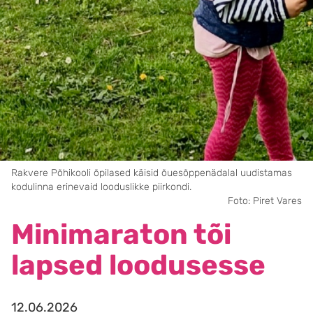
Rakvere Põhikooli õpilased käisid õuesõppenädalal uudistamas
kodulinna erinevaid looduslikke piirkondi.
Foto: Piret Vares
Minimaraton tõi
lapsed loodusesse
12.06.2026