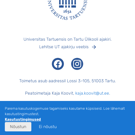
Jalus
Universitas Tartuensis on Tartu Ülikooli ajakiri.
Lehitse UT ajakirju veebis
Facebook
Instagram
Toimetus asub aadressil Lossi 3–105, 51003 Tartu.
Peatoimetaja Kaja Koovit,
kaja.koovit@ut.ee
.
Tegevtoimetaja Merilyn Merisalu,
merilyn.merisalu@ut.ee
.
Parema kasutuskogemuse tagamiseks kasutame küpsiseid. Loe lähemalt
kasutustingimustest.
Keeletoimetaja Külli Pärtel, küljendaja Margus Evert.
Kasutustingimused
Nõustun
Ei nõustu