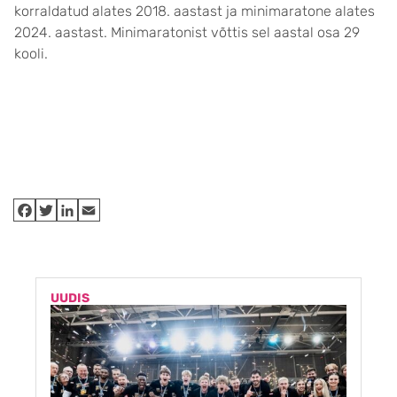
korraldatud alates 2018. aastast ja minimaratone alates
2024. aastast. Minimaratonist võttis sel aastal osa 29
kooli.
UUDIS
U