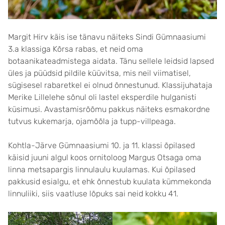
Margit Hirv käis ise tänavu näiteks Sindi Gümnaasiumi
3.a klassiga Kõrsa rabas, et neid oma
botaanikateadmistega aidata. Tänu sellele leidsid lapsed
üles ja püüdsid pildile küüvitsa, mis neil viimatisel,
sügisesel rabaretkel ei olnud õnnestunud. Klassijuhataja
Merike Lillelehe sõnul oli lastel eksperdile hulganisti
küsimusi. Avastamisrõõmu pakkus näiteks esmakordne
tutvus kukemarja, ojamõõla ja tupp-villpeaga.
Kohtla-Järve Gümnaasiumi 10. ja 11. klassi õpilased
käisid juuni algul koos ornitoloog Margus Otsaga oma
linna metsapargis linnulaulu kuulamas. Kui õpilased
pakkusid esialgu, et ehk õnnestub kuulata kümmekonda
linnuliiki, siis vaatluse lõpuks sai neid kokku 41.