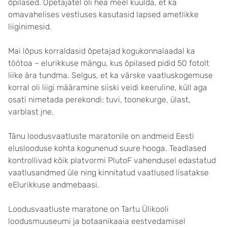
õpilased. Õpetajatel oli hea meel kuulda, et ka
omavahelises vestluses kasutasid lapsed ametlikke
liiginimesid.
Mai lõpus korraldasid õpetajad kogukonnalaadal ka
töötoa – elurikkuse mängu, kus õpilased pidid 50 fotolt
liike ära tundma. Selgus, et ka värske vaatluskogemuse
korral oli liigi määramine siiski veidi keeruline, küll aga
osati nimetada perekondi: tuvi, toonekurge, ülast,
varblast jne.
Tänu loodusvaatluste maratonile on andmeid Eesti
eluslooduse kohta kogunenud suure hooga. Teadlased
kontrollivad kõik platvormi PlutoF vahendusel edastatud
vaatlusandmed üle ning kinnitatud vaatlused lisatakse
eElurikkuse andmebaasi.
Loodusvaatluste maratone on Tartu Ülikooli
loodusmuuseumi ja botaanikaaia eestvedamisel