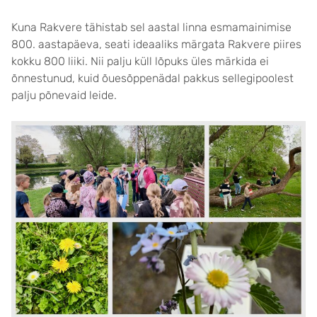
Kuna Rakvere tähistab sel aastal linna esmamainimise
800. aastapäeva, seati ideaaliks märgata Rakvere piires
kokku 800 liiki. Nii palju küll lõpuks üles märkida ei
õnnestunud, kuid õuesõppenädal pakkus sellegipoolest
palju põnevaid leide.