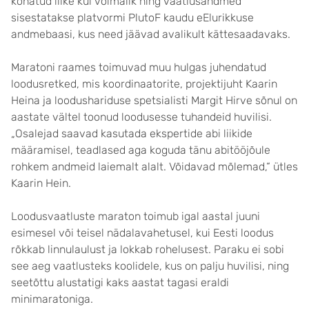
kohatud liike kui võimalik ning vaatlusandmed
sisestatakse platvormi PlutoF kaudu eElurikkuse
andmebaasi, kus need jäävad avalikult kättesaadavaks.
Maratoni raames toimuvad muu hulgas juhendatud
loodusretked, mis koordinaatorite, projektijuht Kaarin
Heina ja loodushariduse spetsialisti Margit Hirve sõnul on
aastate vältel toonud loodusesse tuhandeid huvilisi.
„Osalejad saavad kasutada ekspertide abi liikide
määramisel, teadlased aga koguda tänu abitööjõule
rohkem andmeid laiemalt alalt. Võidavad mõlemad,“ ütles
Kaarin Hein.
Loodusvaatluste maraton toimub igal aastal juuni
esimesel või teisel nädalavahetusel, kui Eesti loodus
rõkkab linnulaulust ja lokkab rohelusest. Paraku ei sobi
see aeg vaatlusteks koolidele, kus on palju huvilisi, ning
seetõttu alustatigi kaks aastat tagasi eraldi
minimaratoniga.