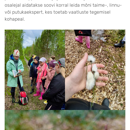
osalejal aidatakse soovi korral leida mõni taime-, linnu-
või putukaekspert, kes toetab vaatluste tegemisel
kohapeal.