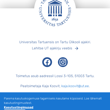
Jalus
Universitas Tartuensis on Tartu Ülikooli ajakiri.
Lehitse UT ajakirju veebis
Facebook
Instagram
Toimetus asub aadressil Lossi 3–105, 51003 Tartu.
Peatoimetaja Kaja Koovit,
kaja.koovit@ut.ee
.
Tegevtoimetaja Merilyn Merisalu,
merilyn.merisalu@ut.ee
.
Parema kasutuskogemuse tagamiseks kasutame küpsiseid. Loe lähemalt
kasutustingimustest.
Keeletoimetaja Külli Pärtel, küljendaja Margus Evert.
Kasutustingimused