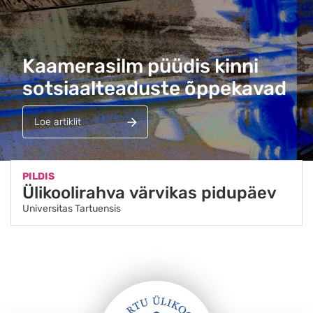
Kaamerasilm püüdis kinni
sotsiaalteaduste õppekavad
Loe artiklit
PILDIS
Ülikoolirahva värvikas pidupäev
Universitas Tartuensis