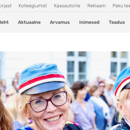
irjast
Kolleegiumist
Kaasautorile
Reklaam
Paku t
leht
Aktuaalne
Arvamus
Inimesed
Teadus