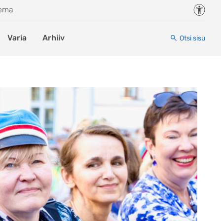
Juurde
eema
Varia
Arhiiv
Otsi sisu