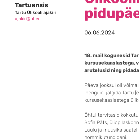
Tartuensis
pidupä
Tartu Ülikooli ajakiri
ajakiri@ut.ee
06.06.2024
18. mail kogunesid Tar
kursusekaaslastega, v
arutelusid ning pidad
Päeva jooksul oli võimal
loenguid, jälgida Tartu 
kursusekaaslastega ülik
Õhtul tervitasid kokkut
Sofia Päts, üliõpilasko
Laulu ja muusika saatel 
hommikutundideni.