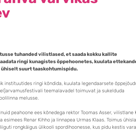
ev
tusse tuhanded vilistlased, et saada kokku kallite
aadata ringi kunagistes õppehoonetes, kuulata ettekande
a ühiselt suurt taaskohtumispidu.
ik instituutides ringi kõndida, kuulata legendaarsete õppejõu
[eel]arvamusfestivali teemalavadel toimuvat ja sukelduda
oolilinna melusse.
ulnuid peahoone ees kõnedega rektor Toomas Asser, vilistlane 
nna esimees Renar Kihho ja linnapea Urmas Klaas. Toimus ühisl
liiguti rongkäigus ülikooli spordihoonesse, kus pidu kestis var