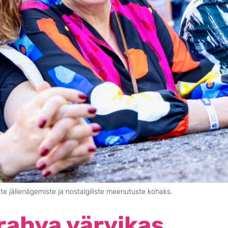
e jällenägemiste ja nostalgiliste meenutuste kohaks.
irahva värvikas