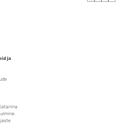
id ja
dude
Katariina
aulmine.
ajaste