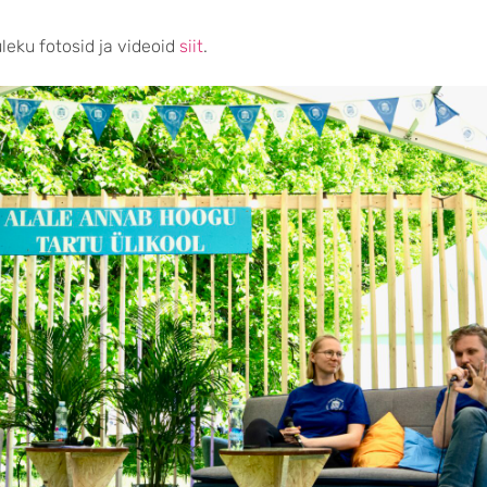
uleku fotosid ja videoid
siit
.