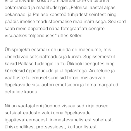
viidi omavahel kokku sotsiaalteaduste valdkonna
doktorandid ja maalitudengid. „Eelmisel aastal algas
dekanaadi ja Pallase koostöö tühjadest seintest ning
päädis imelise teadusteemalise maalinäitusega. Seekord
saab meie õppetööd näha fotograafiatudengite
visuaalses tõlgenduses,“ ütles Keller.
Ühisprojekti eesmärk on uurida eri meediume, mis
ühendavad sotsiaalteadusi ja kunsti. Sügissemestril
käisid Pallase tudengid Tartu Ülikooli loengutes ning
kõnelesid õppejõudude ja üliõpilastega. Arutelude ja
vaatluste tulemusel sündisid fotod, mis avavad
õppekavade sisu autori emotsiooni ja tema märgatud
detailide kaudu.
Nii on vaatajateni jõudnud visuaalsed kirjeldused
sotsiaalteaduste valdkonna õppekavade
igapäevateemadest: inimestevahelistest suhetest,
ühiskondlikest protsessidest, kultuurilistest