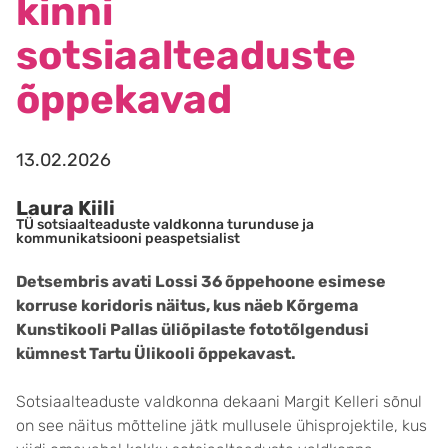
kinni
sotsiaalteaduste
õppekavad
13.02.2026
Laura Kiili
TÜ sotsiaalteaduste valdkonna turunduse ja
kommunikatsiooni peaspetsialist
Detsembris avati Lossi 36 õppehoone esimese
korruse koridoris näitus, kus näeb Kõrgema
Kunstikooli Pallas üliõpilaste fototõlgendusi
kümnest Tartu Ülikooli õppekavast.
Sotsiaalteaduste valdkonna dekaani Margit Kelleri sõnul
on see näitus mõtteline jätk mullusele ühisprojektile, kus