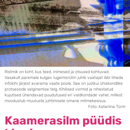
Ristmik on koht, kus teed, inimesed ja otsused kohtuvad.
Vasakult paremale kulgev lugemisrütm juhib vaatajat läbi tiheda
infokihi järjest avarama vaate poole. See on justkui ühiskondlike
protsesside selginemise telg. Kihilised vormid ja nihestatud
kujutised ühendavad puudutused eri valdkondade vahel, millest
moodustub muutuste juhtimisele omane mitmekesisus.
Foto: Katariina Torm
Kaamerasilm püüdis