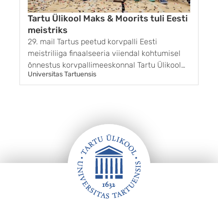
Tartu Ülikool Maks & Moorits tuli Eesti
meistriks
29. mail Tartus peetud korvpalli Eesti
1
meistriliiga finaalseeria viiendal kohtumisel
G
õnnestus korvpallimeeskonnal Tartu Ülikool
k
Universitas Tartuensis
U
Maks & Moorits võita BC Kalev/Cramo
r
võistkonda tulemusega 85 : 65. Sellega sai
g
Tartu finaalseeria kolmanda võidu ja pärast 11
s
aastat taas ka Eesti meistri tiitli. ...
m
s
„
k
Jalus