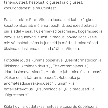
tähendustest, heaolust, õigusest ja õiglusest,
kogukondadest ja muutustest.
Pallase rektor Piret Viirpalu loodab, et kahe kõrgkooli
koostöö rikastab mõlemat poolt. „Uued ideed tekivad
piirialadel – seal, kus erinevad teadmised, kogemused ja
loovus segunevad. Kunst ja teadus loovad koos keele,
mis võimaldab näha kujundeid ja mõtteid, mida sõnad
üksinda edasi anda ei suuda,“ ütles Viirpalu.
Fotodele jõudis kümme õppekava: „Desinformatsioon ja
ühiskondlik toimepidevus“, „Ettevõttemajandus“,
„Haridusinnovatsioon“, „Muutuste juhtimine ühiskonnas“,
„Rakenduslik käitumisteadus“, „Robootika ja
andmeteaduse rakendused“, „Turismi- ja
hotelliettevõtlus“, „Psühholoogia“, „Riigiteadused“ ja
„Õigusteadus“.
Kõiki huvilisi oodatakse näitusele Lossi 36 õppehoone