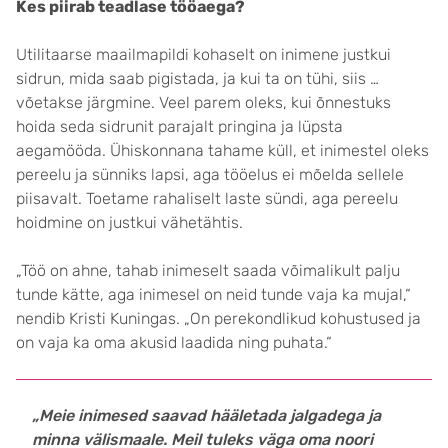
Kes piirab teadlase tööaega?
Utilitaarse maailmapildi kohaselt on inimene justkui
sidrun, mida saab pigistada, ja kui ta on tühi, siis …
võetakse järgmine. Veel parem oleks, kui õnnestuks
hoida seda sidrunit parajalt pringina ja lüpsta
aegamööda. Ühiskonnana tahame küll, et inimestel oleks
pereelu ja sünniks lapsi, aga tööelus ei mõelda sellele
piisavalt. Toetame rahaliselt laste sündi, aga pereelu
hoidmine on justkui vähetähtis.
„Töö on ahne, tahab inimeselt saada võimalikult palju
tunde kätte, aga inimesel on neid tunde vaja ka mujal,“
nendib Kristi Kuningas. „On perekondlikud kohustused ja
on vaja ka oma akusid laadida ning puhata.“
„Meie inimesed saavad hääletada jalgadega ja
minna välismaale. Meil tuleks väga oma noori