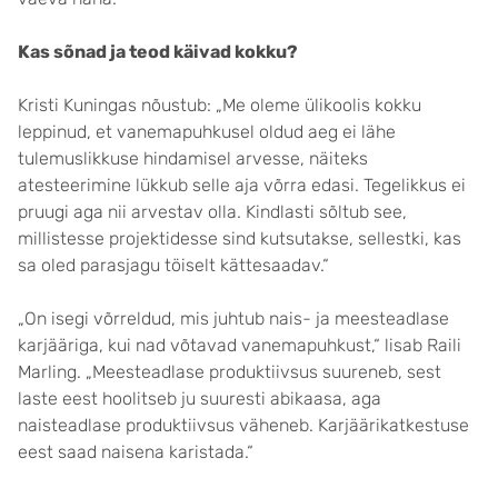
Kas sõnad ja teod käivad kokku?
Kristi Kuningas nõustub: „Me oleme ülikoolis kokku
leppinud, et vanemapuhkusel oldud aeg ei lähe
tulemuslikkuse hindamisel arvesse, näiteks
atesteerimine lükkub selle aja võrra edasi. Tegelikkus ei
pruugi aga nii arvestav olla. Kindlasti sõltub see,
millistesse projektidesse sind kutsutakse, sellestki, kas
sa oled parasjagu töiselt kättesaadav.“
„On isegi võrreldud, mis juhtub nais- ja meesteadlase
karjääriga, kui nad võtavad vanemapuhkust,“ lisab Raili
Marling. „Meesteadlase produktiivsus suureneb, sest
laste eest hoolitseb ju suuresti abikaasa, aga
naisteadlase produktiivsus väheneb. Karjäärikatkestuse
eest saad naisena karistada.“