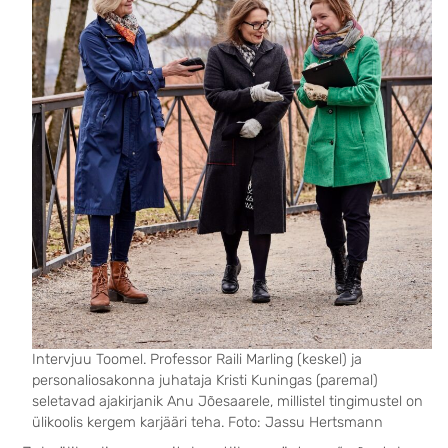
Intervjuu Toomel. Professor Raili Marling (keskel) ja
personaliosakonna juhataja Kristi Kuningas (paremal)
seletavad ajakirjanik Anu Jõesaarele, millistel tingimustel on
ülikoolis kergem karjääri teha. Foto: Jassu Hertsmann