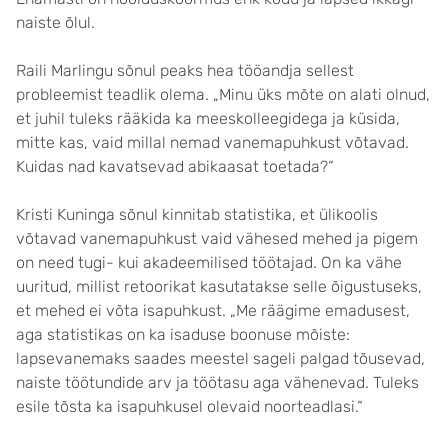
naiste õlul.
Raili Marlingu sõnul peaks hea tööandja sellest
probleemist teadlik olema. „Minu üks mõte on alati olnud,
et juhil tuleks rääkida ka meeskolleegidega ja küsida,
mitte kas, vaid millal nemad vanemapuhkust võtavad.
Kuidas nad kavatsevad abikaasat toetada?“
Kristi Kuninga sõnul kinnitab statistika, et ülikoolis
võtavad vanemapuhkust vaid vähesed mehed ja pigem
on need tugi- kui akadeemilised töötajad. On ka vähe
uuritud, millist retoorikat kasutatakse selle õigustuseks,
et mehed ei võta isapuhkust. „Me räägime emadusest,
aga statistikas on ka isaduse boonuse mõiste:
lapsevanemaks saades meestel sageli palgad tõusevad,
naiste töötundide arv ja töötasu aga vähenevad. Tuleks
esile tõsta ka isapuhkusel olevaid noorteadlasi.“