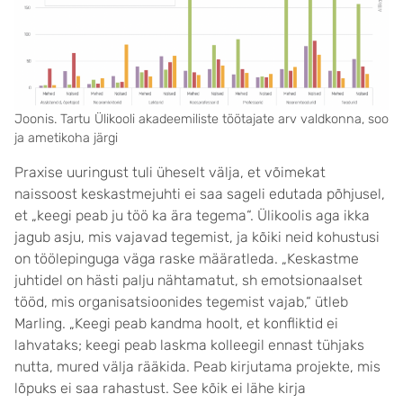
Joonis. Tartu Ülikooli akadeemiliste töötajate arv valdkonna, soo
ja ametikoha järgi
Praxise uuringust tuli üheselt välja, et võimekat
naissoost keskastmejuhti ei saa sageli edutada põhjusel,
et „keegi peab ju töö ka ära tegema“. Ülikoolis aga ikka
jagub asju, mis vajavad tegemist, ja kõiki neid kohustusi
on töölepinguga väga raske määratleda. „Keskastme
juhtidel on hästi palju nähtamatut, sh emotsionaalset
tööd, mis organisatsioonides tegemist vajab,“ ütleb
Marling. „Keegi peab kandma hoolt, et konfliktid ei
lahvataks; keegi peab laskma kolleegil ennast tühjaks
nutta, mured välja rääkida. Peab kirjutama projekte, mis
lõpuks ei saa rahastust. See kõik ei lähe kirja