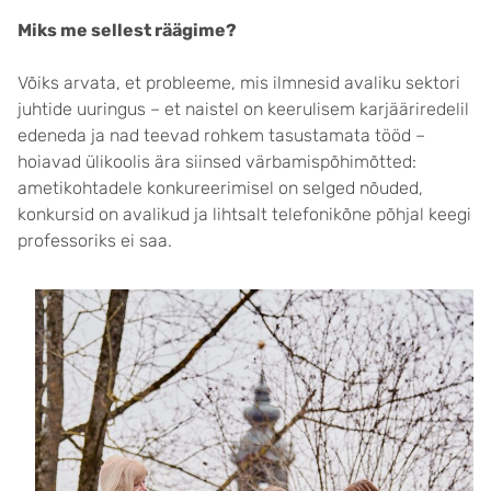
Miks me sellest räägime?
Võiks arvata, et probleeme, mis ilmnesid avaliku sektori
juhtide uuringus – et naistel on keerulisem karjääriredelil
edeneda ja nad teevad rohkem tasustamata tööd –
hoiavad ülikoolis ära siinsed värbamispõhimõtted:
ametikohtadele konkureerimisel on selged nõuded,
konkursid on avalikud ja lihtsalt telefonikõne põhjal keegi
professoriks ei saa.