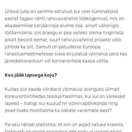
Ülikool juba on samme astunud: kui veel kümmekond
aastat tagasi nähti rahvusvahelist töökogemust, mis on
akadeemilise karjääriraja oluline osa, ainult välisriigis
töötamisena, siis praegu ei pea selleks olema tingimata
pikalt Eestist eemal; suurt rahvusvahelist projekti võib
juhtida ka siit. Samuti on paljudesse Euroopa
rahastusmeetmetesse sisse kirjutatud võimalus pere kas
järeldoktorantuuri või konverentsile kaasa võtta.
Kes jääb lapsega koju?
Kuidas siis saada võrdseid võimalusi arenguks ülimalt
konkurentsitihedas teadusmaailmas, kui sul on väikesed
lapsed – liiatigi, kui kuulud nn võileivapõlvkonda ning
pead lisaks hoolitsema ka eakate vanemate eest?
Paraku näitab statistika, et siin on asjad natuke kreenis.
Enamasti on hoolduskoormus ehk kodu ja lapsed ikkagi