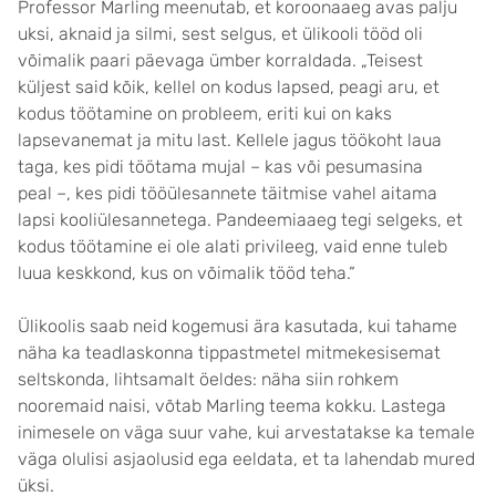
Professor Marling meenutab, et koroonaaeg avas palju
uksi, aknaid ja silmi, sest selgus, et ülikooli tööd oli
võimalik paari päevaga ümber korraldada. „Teisest
küljest said kõik, kellel on kodus lapsed, peagi aru, et
kodus töötamine on probleem, eriti kui on kaks
lapsevanemat ja mitu last. Kellele jagus töökoht laua
taga, kes pidi töötama mujal – kas või pesumasina
peal –, kes pidi tööülesannete täitmise vahel aitama
lapsi kooliülesannetega. Pandeemiaaeg tegi selgeks, et
kodus töötamine ei ole alati privileeg, vaid enne tuleb
luua keskkond, kus on võimalik tööd teha.“
Ülikoolis saab neid kogemusi ära kasutada, kui tahame
näha ka teadlaskonna tippastmetel mitmekesisemat
seltskonda, lihtsamalt öeldes: näha siin rohkem
nooremaid naisi, võtab Marling teema kokku. Lastega
inimesele on väga suur vahe, kui arvestatakse ka temale
väga olulisi asjaolusid ega eeldata, et ta lahendab mured
üksi.