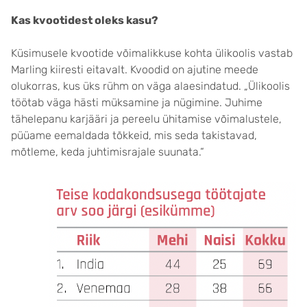
Kas kvootidest oleks kasu?
Küsimusele kvootide võimalikkuse kohta ülikoolis vastab
Marling kiiresti eitavalt. Kvoodid on ajutine meede
olukorras, kus üks rühm on väga alaesindatud. „Ülikoolis
töötab väga hästi müksamine ja nügimine. Juhime
tähelepanu karjääri ja pereelu ühitamise võimalustele,
püüame eemaldada tõkkeid, mis seda takistavad,
mõtleme, keda juhtimisrajale suunata.“