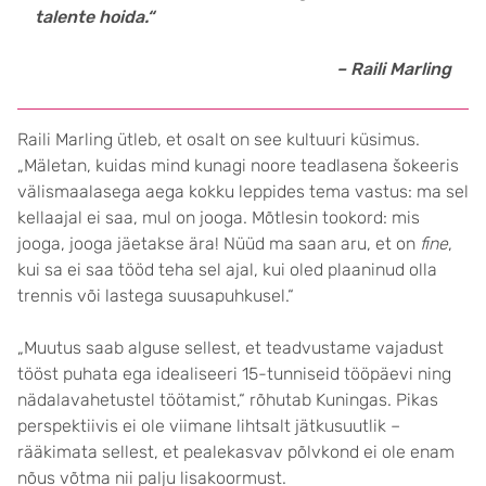
talente hoida.“
– Raili Marling
Raili Marling ütleb, et osalt on see kultuuri küsimus.
„Mäletan, kuidas mind kunagi noore teadlasena šokeeris
välismaalasega aega kokku leppides tema vastus: ma sel
kellaajal ei saa, mul on jooga. Mõtlesin tookord: mis
jooga, jooga jäetakse ära! Nüüd ma saan aru, et on
fine
,
kui sa ei saa tööd teha sel ajal, kui oled plaaninud olla
trennis või lastega suusapuhkusel.“
„Muutus saab alguse sellest, et teadvustame vajadust
tööst puhata ega idealiseeri 15-tunniseid tööpäevi ning
nädalavahetustel töötamist,“ rõhutab Kuningas. Pikas
perspektiivis ei ole viimane lihtsalt jätkusuutlik –
rääkimata sellest, et pealekasvav põlvkond ei ole enam
nõus võtma nii palju lisakoormust.