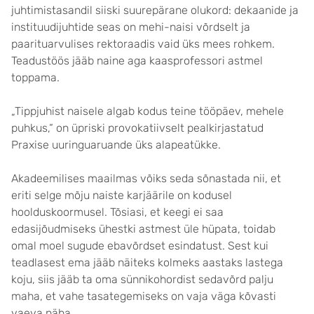
juhtimistasandil siiski suurepärane olukord: dekaanide ja
instituudijuhtide seas on mehi-naisi võrdselt ja
paarituarvulises rektoraadis vaid üks mees rohkem.
Teadustöös jääb naine aga kaasprofessori astmel
toppama.
„Tippjuhist naisele algab kodus teine tööpäev, mehele
puhkus,“ on üpriski provokatiivselt pealkirjastatud
Praxise uuringuaruande üks alapeatükke.
Akadeemilises maailmas võiks seda sõnastada nii, et
eriti selge mõju naiste karjäärile on kodusel
hoolduskoormusel. Tõsiasi, et keegi ei saa
edasijõudmiseks ühestki astmest üle hüpata, toidab
omal moel sugude ebavõrdset esindatust. Sest kui
teadlasest ema jääb näiteks kolmeks aastaks lastega
koju, siis jääb ta oma sünnikohordist sedavõrd palju
maha, et vahe tasategemiseks on vaja väga kõvasti
vaeva näha.