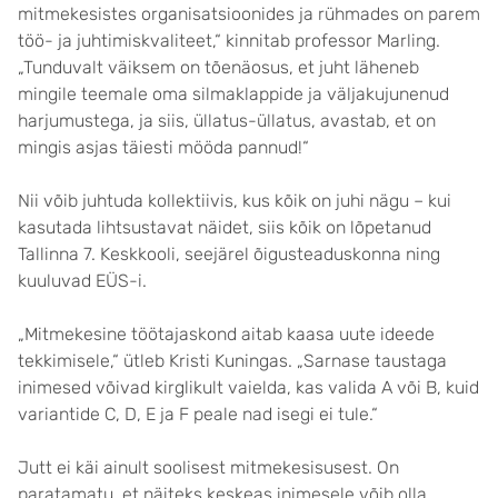
mitmekesistes organisatsioonides ja rühmades on parem
töö- ja juhtimiskvaliteet,“ kinnitab professor Marling.
„Tunduvalt väiksem on tõenäosus, et juht läheneb
mingile teemale oma silmaklappide ja väljakujunenud
harjumustega, ja siis, üllatus-üllatus, avastab, et on
mingis asjas täiesti mööda pannud!“
Nii võib juhtuda kollektiivis, kus kõik on juhi nägu – kui
kasutada lihtsustavat näidet, siis kõik on lõpetanud
Tallinna 7. Keskkooli, seejärel õigusteaduskonna ning
kuuluvad EÜS-i.
„Mitmekesine töötajaskond aitab kaasa uute ideede
tekkimisele,“ ütleb Kristi Kuningas. „Sarnase taustaga
inimesed võivad kirglikult vaielda, kas valida A või B, kuid
variantide C, D, E ja F peale nad isegi ei tule.“
Jutt ei käi ainult soolisest mitmekesisusest. On
paratamatu, et näiteks keskeas inimesele võib olla