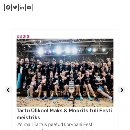
UUDIS
U
Tartu Ülikool Maks & Moorits tuli Eesti
meistriks
29. mail Tartus peetud korvpalli Eesti
1