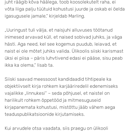
juht räägib kõva häälega, toob koosolekutelt raha, ei
võta liiga palju tüütuid kohustusi juurde ja oskab ei öelda
igasugusele jamale,“ kirjeldab Marling.
„Uuringust tuli välja, et naisjuhi alluvuses töötanud
inimesed arvavad küll, et naised sobivad juhiks, ja väga
hästi. Aga need, kel see kogemus puudub, leiavad, et
naist ei ole mõtet juhiks valida. Ülikoolis siiski karismast
üksi ei piisa – päris luhvtivend edasi ei pääse, sisu peab
ikka ka olema,“ lisab ta.
Siiski saavad meessoost kandidaadid tihtipeale ka
objektiivselt kirja rohkem karjääriredelil edenemiseks
vajalikke „linnukesi“ – seda põhjusel, et naistel on
harilikult rohkem õppetööd ja mitmesuguseid
kirjapanemata kohustusi, mistõttu jääb vähem aega
teaduspublikatsioonide kirjutamiseks.
Kui arvudele otsa vaadata, siis praegu on ülikooli