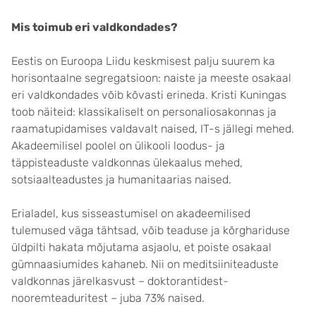
Mis toimub eri valdkondades?
Eestis on Euroopa Liidu keskmisest palju suurem ka
horisontaalne segregatsioon: naiste ja meeste osakaal
eri valdkondades võib kõvasti erineda. Kristi Kuningas
toob näiteid: klassikaliselt on personaliosakonnas ja
raamatupidamises valdavalt naised, IT-s jällegi mehed.
Akadeemilisel poolel on ülikooli loodus- ja
täppisteaduste valdkonnas ülekaalus mehed,
sotsiaalteadustes ja humanitaarias naised.
Erialadel, kus sisseastumisel on akadeemilised
tulemused väga tähtsad, võib teaduse ja kõrghariduse
üldpilti hakata mõjutama asjaolu, et poiste osakaal
gümnaasiumides kahaneb. Nii on meditsiiniteaduste
valdkonnas järelkasvust – doktorantidest-
nooremteaduritest – juba 73% naised.