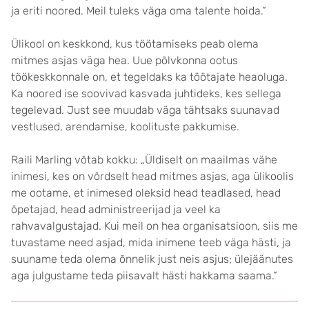
ja eriti noored. Meil tuleks väga oma talente hoida.“
Ülikool on keskkond, kus töötamiseks peab olema
mitmes asjas väga hea. Uue põlvkonna ootus
töökeskkonnale on, et tegeldaks ka töötajate heaoluga.
Ka noored ise soovivad kasvada juhtideks, kes sellega
tegelevad. Just see muudab väga tähtsaks suunavad
vestlused, arendamise, koolituste pakkumise.
Raili Marling võtab kokku: „Üldiselt on maailmas vähe
inimesi, kes on võrdselt head mitmes asjas, aga ülikoolis
me ootame, et inimesed oleksid head teadlased, head
õpetajad, head administreerijad ja veel ka
rahvavalgustajad. Kui meil on hea organisatsioon, siis me
tuvastame need asjad, mida inimene teeb väga hästi, ja
suuname teda olema õnnelik just neis asjus; ülejäänutes
aga julgustame teda piisavalt hästi hakkama saama.“