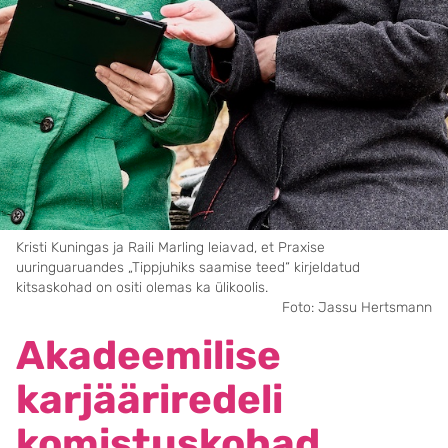
Kristi Kuningas ja Raili Marling leiavad, et Praxise
uuringuaruandes „Tippjuhiks saamise teed“ kirjeldatud
kitsaskohad on ositi olemas ka ülikoolis.
Foto: Jassu Hertsmann
Akadeemilise
karjääriredeli
komistuskohad