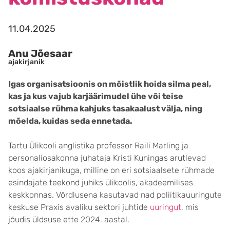
11.04.2025
Anu Jõesaar
ajakirjanik
Igas organisatsioonis on mõistlik hoida silma peal,
kas ja kus vajub karjäärimudel ühe või teise
sotsiaalse rühma kahjuks tasakaalust välja, ning
mõelda, kuidas seda ennetada.
Tartu Ülikooli anglistika professor Raili Marling ja
personaliosakonna juhataja Kristi Kuningas arutlevad
koos ajakirjanikuga, milline on eri sotsiaalsete rühmade
esindajate teekond juhiks ülikoolis, akadeemilises
keskkonnas. Võrdlusena kasutavad nad poliitikauuringute
keskuse Praxis avaliku sektori juhtide
uuringut
, mis
jõudis üldsuse ette 2024. aastal.