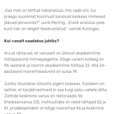
„Kas meil on tehtud riskianalüüs: mis saab siis, kui
praegu suuremat koormust kandvad keskeas inimesed
jäävad pensionile?“ uurib Marling. „Eraldi analüüsi pole,
kuid riski on selgelt teadvustatud,“ vastab Kuningas.
Kui vanalt saadakse juhiks?
Arvud näitavad, et vanuselt on ülikooli akadeemiline
töötajaskond mitmepalgeline. Kõige vanem kolleeg on
96-aastane ja noorim akadeemiline töötaja 22. Alla 26-
aastaseid nooremteadureid on suisa 74.
Juhiks tõustakse ülikoolis pigem keskeas. Süsteem on
selline, et karjääriastmeid ei saa kuigi palju vahele jätta.
Juhtide keskmine vanus on rektoraadis 56
(mediaanvanus 53), instituutides on need näitajad 52 ja
51, prodekaanidest on kõige nooremad 46 ja keskmine