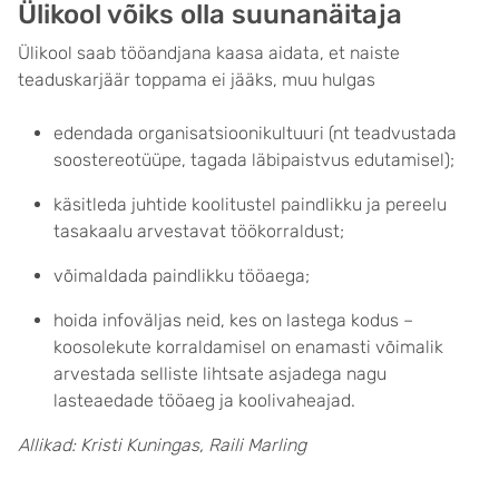
Ülikool võiks olla suunanäitaja
Ülikool saab tööandjana kaasa aidata, et naiste
teaduskarjäär toppama ei jääks, muu hulgas
edendada organisatsioonikultuuri (nt teadvustada
soostereotüüpe, tagada läbipaistvus edutamisel);
käsitleda juhtide koolitustel paindlikku ja pereelu
tasakaalu arvestavat töökorraldust;
võimaldada paindlikku tööaega;
hoida infoväljas neid, kes on lastega kodus –
koosolekute korraldamisel on enamasti võimalik
arvestada selliste lihtsate asjadega nagu
lasteaedade tööaeg ja koolivaheajad.
Allikad: Kristi Kuningas, Raili Marling