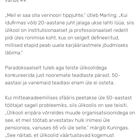
vanus 49.
„Meil ei saa olla verinoori tippjuhte,“ ütleb Marling. „Kui
idufirmas võib 20-aastane juht jalaga ukse lahti lüüa, siis
ülikool on institutsionaalset ja professionaalset redelit
pidi üles ronimise koht, kus on selgelt defineeritud,
millised etapid peab uuele karjääriastmele jõudmiseks
läbima.“
Paradoksaalselt tuleb aga teiste ülikoolidega
konkureerida just nooremate teadlaste pärast. 50-
aastasi ja vanemaid teadlasi enam üle ei osteta.
Kui mitteakadeemilises sfääris peetakse üle 50-aastast
töötajat sageli probleemiks, siis ülikoolis on see teisiti.
„Ülikooli eripära võrreldes muude organisatsioonidega on
see, et meil töötab arvestatav hulk inimesi üle
pensioniea, vanuses 65 või üle selle,“ märgib Kuningas.
„See näitab, et ülikoolid väärtustavad kogemust