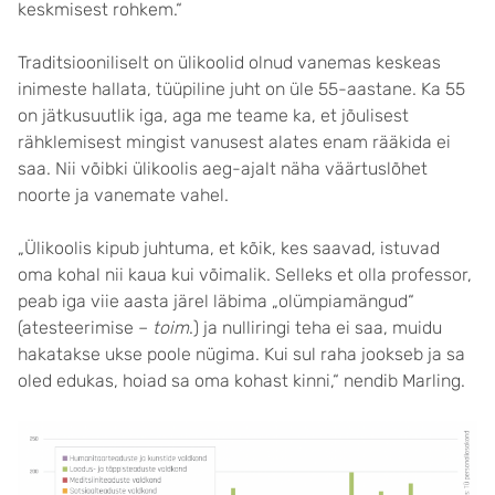
keskmisest rohkem.“
Traditsiooniliselt on ülikoolid olnud vanemas keskeas
inimeste hallata, tüüpiline juht on üle 55-aastane. Ka 55
on jätkusuutlik iga, aga me teame ka, et jõulisest
rähklemisest mingist vanusest alates enam rääkida ei
saa. Nii võibki ülikoolis aeg-ajalt näha väärtuslõhet
noorte ja vanemate vahel.
„Ülikoolis kipub juhtuma, et kõik, kes saavad, istuvad
oma kohal nii kaua kui võimalik. Selleks et olla professor,
peab iga viie aasta järel läbima „olümpiamängud“
(atesteerimise –
toim
.) ja nulliringi teha ei saa, muidu
hakatakse ukse poole nügima. Kui sul raha jookseb ja sa
oled edukas, hoiad sa oma kohast kinni,“ nendib Marling.