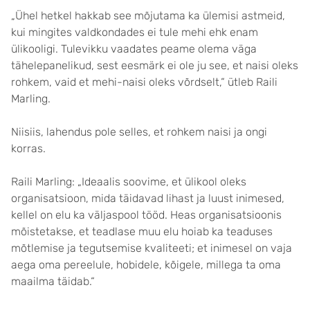
„Ühel hetkel hakkab see mõjutama ka ülemisi astmeid,
kui mingites valdkondades ei tule mehi ehk enam
ülikooligi. Tulevikku vaadates peame olema väga
tähelepanelikud, sest eesmärk ei ole ju see, et naisi oleks
rohkem, vaid et mehi-naisi oleks võrdselt,“ ütleb Raili
Marling.
Niisiis, lahendus pole selles, et rohkem naisi ja ongi
korras.
Raili Marling: „Ideaalis soovime, et ülikool oleks
organisatsioon, mida täidavad lihast ja luust inimesed,
kellel on elu ka väljaspool tööd. Heas organisatsioonis
mõistetakse, et teadlase muu elu hoiab ka teaduses
mõtlemise ja tegutsemise kvaliteeti; et inimesel on vaja
aega oma pereelule, hobidele, kõigele, millega ta oma
maailma täidab.“