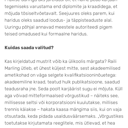
tegemiseks varustama end diplomite ja kraadidega, et
mõjuda tõsiseltvõetavalt. Seejuures oleks parem, kui
haridus oleks saadud loodus- ja täppisteaduste alal.
Uuringu põhjal annavad meestele autoriteedi pigem
teised omadused kui formaalne haridus.
Kuidas saada valitud?
Kas kirjeldatud mustrit võib ka ülikoolis märgata? Raili
Marling ütleb, et ühest küljest mitte, sest akadeemilised
ametikohad on väga selgete kvalifikatsiooninõuetega:
akadeemiline kraad, teatud hulk publikatsioone, saadud
teadusraha jne. Seda poolt karjäärist sugu ei mõjuta. Küll
aga võivad mitteformaalsed võrgustikud – näiteks see,
millisesse seltsi või korporatsiooni kuulutakse, millises
trennis käiakse – hakata kaasa mängima siis, kui on vaja
otsustada, keda pidada usaldusväärsemaks. „Võrgustikes
toetutakse kirjutamata reeglitele, mis ütlevad, et hea