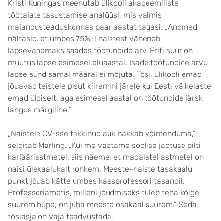
Kristi Kuningas meenutab ülikooli akadeemiliste
töötajate tasustamise analüüsi, mis valmis
majandusteaduskonnas paar aastat tagasi. „Andmed
näitasid, et umbes 75%-l naistest väheneb
lapsevanemaks saades töötundide arv. Eriti suur on
muutus lapse esimesel eluaastal. Isade töötundide arvu
lapse sünd samal määral ei mõjuta. Tõsi, ülikooli emad
jõuavad teistele pisut kiiremini järele kui Eesti väikelaste
emad üldiselt, aga esimesel aastal on töötundide järsk
langus märgiline.“
„Naistele CV-sse tekkinud auk hakkab võimenduma,“
selgitab Marling. „Kui me vaatame soolise jaotuse pilti
karjääriastmetel, siis näeme, et madalatel astmetel on
naisi ülekaalukalt rohkem. Meeste-naiste tasakaalu
punkt jõuab kätte umbes kaasprofessori tasandil.
Professoriametis, milleni jõudmiseks tuleb teha kõige
suurem hüpe, on juba meeste osakaal suurem.“ Seda
tõsiasja on vaja teadvustada.