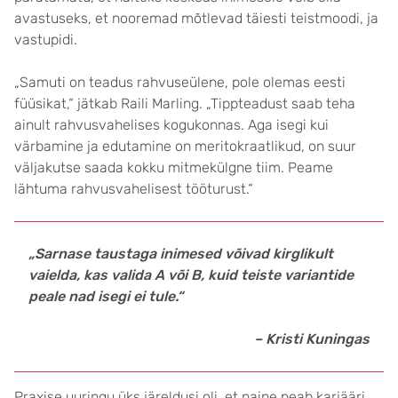
avastuseks, et nooremad mõtlevad täiesti teistmoodi, ja
vastupidi.
„Samuti on teadus rahvuseülene, pole olemas eesti
füüsikat,“ jätkab Raili Marling. „Tippteadust saab teha
ainult rahvusvahelises kogukonnas. Aga isegi kui
värbamine ja edutamine on meritokraatlikud, on suur
väljakutse saada kokku mitmekülgne tiim. Peame
lähtuma rahvusvahelisest tööturust.“
„Sarnase taustaga inimesed võivad kirglikult
vaielda, kas valida A või B, kuid teiste variantide
peale nad isegi ei tule.“
– Kristi Kuningas
Praxise uuringu üks järeldusi oli, et naine peab karjääri