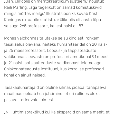
„Jah, ülikoolis on meritokraatlikum süsteem,“ nõustub
Raili Marling, „aga tegelikult on samad komistuskivid
mingis mõttes meilgi.“ Illustratsiooniks kuvab Kristi
Kuningas ekraanile statistika: ülikoolis oli aasta lõpu
seisuga 265 professorit, kellest naisi oli 87.
Mõnes valdkonnas tajutakse seisu kindlasti rohkem
tasakaalus olevana, näiteks humanitaaridel on 20 nais-
ja 25 meesprofessorit. Loodus- ja täppisteaduste
valdkonnas seevastu on professori ametikohal 91 meest
ja 21 naist, sotsiaalteaduste valdkonnast leiame aga
ühiskonnateaduste instituudi, kus korralise professori
kohal on ainult naised.
Tasakaalunäitajaid on oluline silmas pidada: tänapäeva
maailmas eeldab hea juhtimine, et eri rollides oleks
piisavalt erinevaid inimesi.
„Nii juhtimispraktikud kui ka eksperdid on sama meelt, et