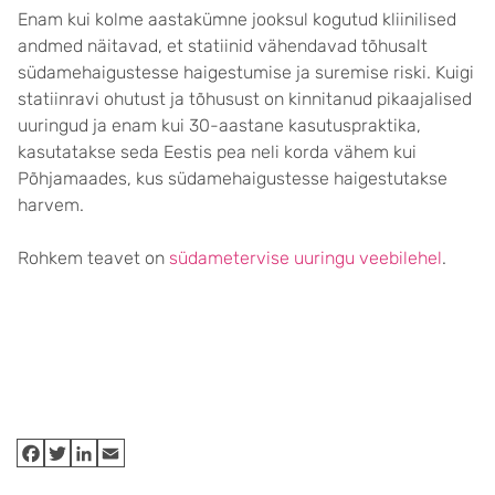
Enam kui kolme aastakümne jooksul kogutud kliinilised
andmed näitavad, et statiinid vähendavad tõhusalt
südamehaigustesse haigestumise ja suremise riski. Kuigi
statiinravi ohutust ja tõhusust on kinnitanud pikaajalised
uuringud ja enam kui 30-aastane kasutuspraktika,
kasutatakse seda Eestis pea neli korda vähem kui
Põhjamaades, kus südamehaigustesse haigestutakse
harvem.
Rohkem teavet on
südametervise uuringu veebilehel
.