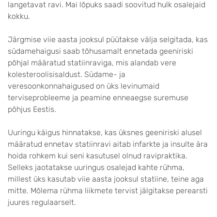
langetavat ravi. Mai lõpuks saadi soovitud hulk osalejaid
kokku.
Järgmise viie aasta jooksul püütakse välja selgitada, kas
südamehaigusi saab tõhusamalt ennetada geeniriski
põhjal määratud statiinraviga, mis alandab vere
kolesteroolisisaldust. Südame- ja
veresoonkonnahaigused on üks levinumaid
terviseprobleeme ja peamine enneaegse suremuse
põhjus Eestis.
Uuringu käigus hinnatakse, kas üksnes geeniriski alusel
määratud ennetav statiinravi aitab infarkte ja insulte ära
hoida rohkem kui seni kasutusel olnud ravipraktika.
Selleks jaotatakse uuringus osalejad kahte rühma,
millest üks kasutab viie aasta jooksul statiine, teine aga
mitte. Mõlema rühma liikmete tervist jälgitakse perearsti
juures regulaarselt.