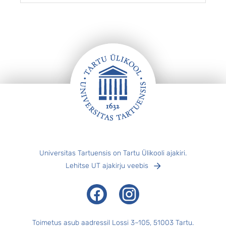
võistkonda tulemusega 85 : 65. Sellega sai
g
Tartu finaalseeria kolmanda võidu ja pärast 11
s
aastat taas ka Eesti meistri tiitli. ...
m
s
„
k
Jalus
Universitas Tartuensis on Tartu Ülikooli ajakiri.
Lehitse UT ajakirju veebis
Facebook
Instagram
Toimetus asub aadressil Lossi 3–105, 51003 Tartu.