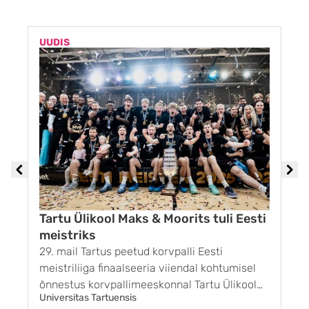
UUDIS
U
Tartu Ülikool Maks & Moorits tuli Eesti
meistriks
29. mail Tartus peetud korvpalli Eesti
1
meistriliiga finaalseeria viiendal kohtumisel
G
õnnestus korvpallimeeskonnal Tartu Ülikool
k
Universitas Tartuensis
U
Maks & Moorits võita BC Kalev/Cramo
r