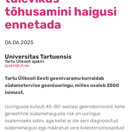
tõhusamini haigusi
ennetada
06.06.2025
Universitas Tartuensis
Tartu Ülikooli ajakiri
ajakiri@ut.ee
Tartu Ülikooli Eesti geenivaramu korraldab
südametervise geeniuuringu, milles osaleb 2500
inimest.
Uuringusse kutsuti 45–80-aastasi geenidoonoreid, kelle
geneetiline südamehaiguste risk on uuringus
osalemiseks sobiv, aga kellel ei ole seni diagnoositud
südamehaigusi ega määratud vere kolesteroolisisaldust