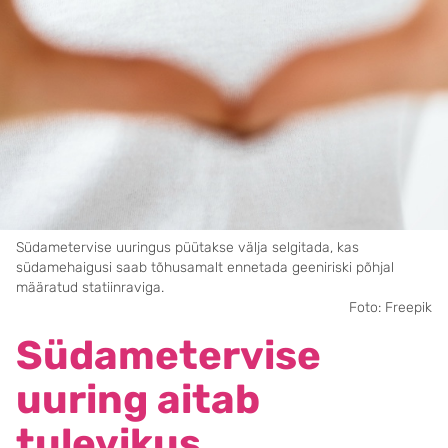
Südametervise uuringus püütakse välja selgitada, kas
südamehaigusi saab tõhusamalt ennetada geeniriski põhjal
määratud statiinraviga.
Foto: Freepik
Südametervise
uuring aitab
tulevikus