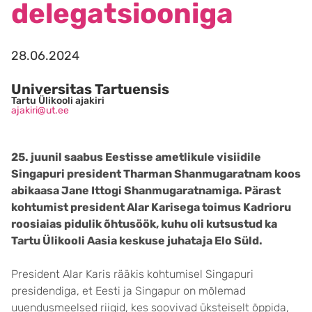
delegatsiooniga
28.06.2024
Universitas Tartuensis
Tartu Ülikooli ajakiri
ajakiri@ut.ee
25. juunil saabus Eestisse ametlikule visiidile
Singapuri president Tharman Shanmugaratnam koos
abikaasa Jane Ittogi Shanmugaratnamiga. Pärast
kohtumist president Alar Karisega toimus Kadrioru
roosiaias pidulik õhtusöök, kuhu oli kutsustud ka
Tartu Ülikooli Aasia keskuse juhataja Elo Süld.
President Alar Karis rääkis kohtumisel Singapuri
presidendiga, et Eesti ja Singapur on mõlemad
uuendusmeelsed riigid, kes soovivad üksteiselt õppida,