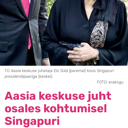
TÜ Aasia keskuse juhataja Elo Süld (paremal) koos Singapuri
presidendipaariga (keskel).
FOTO: erakogu
Aasia keskuse juht
osales kohtumisel
Singapuri