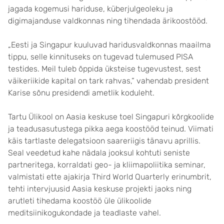
jagada kogemusi hariduse, küberjulgeoleku ja
digimajanduse valdkonnas ning tihendada ärikoostööd.
„Eesti ja Singapur kuuluvad haridusvaldkonnas maailma
tippu, selle kinnituseks on tugevad tulemused PISA
testides. Meil tuleb õppida üksteise tugevustest, sest
väikeriikide kapital on tark rahvas,“ vahendab president
Karise sõnu presidendi ametlik koduleht.
Tartu Ülikool on Aasia keskuse toel Singapuri kõrgkoolide
ja teadusasutustega pikka aega koostööd teinud. Viimati
käis tartlaste delegatsioon saareriigis tänavu aprillis.
Seal veedetud kahe nädala jooksul kohtuti seniste
partneritega, korraldati geo- ja kliimapoliitika seminar,
valmistati ette ajakirja Third World Quarterly erinumbrit,
tehti intervjuusid Aasia keskuse projekti jaoks ning
arutleti tihedama koostöö üle ülikoolide
meditsiinikogukondade ja teadlaste vahel.