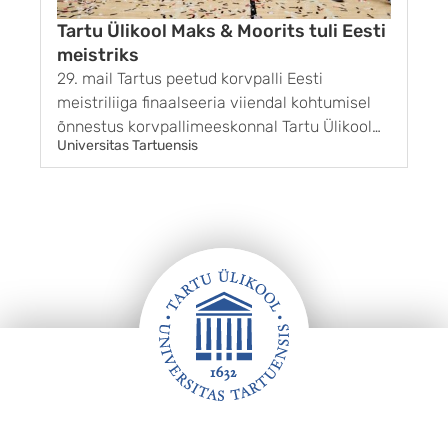
Tartu Ülikool Maks & Moorits tuli Eesti
meistriks
29. mail Tartus peetud korvpalli Eesti
1
meistriliiga finaalseeria viiendal kohtumisel
G
õnnestus korvpallimeeskonnal Tartu Ülikool
k
Universitas Tartuensis
U
Maks & Moorits võita BC Kalev/Cramo
r
võistkonda tulemusega 85 : 65. Sellega sai
g
Tartu finaalseeria kolmanda võidu ja pärast 11
s
aastat taas ka Eesti meistri tiitli. ...
m
s
„
k
Jalus