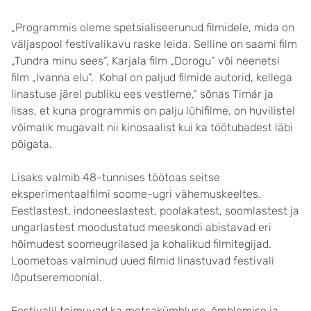
„Programmis oleme spetsialiseerunud filmidele, mida on
väljaspool festivalikavu raske leida. Selline on saami film
„Tundra minu sees“, Karjala film „Dorogu“ või neenetsi
film „Ivanna elu“. Kohal on paljud filmide autorid, kellega
linastuse järel publiku ees vestleme,“ sõnas Timár ja
lisas, et kuna programmis on palju lühifilme, on huvilistel
võimalik mugavalt nii kinosaalist kui ka töötubadest läbi
põigata.
Lisaks valmib 48-tunnises töötoas seitse
eksperimentaalfilmi soome-ugri vähemuskeeltes.
Eestlastest, indoneeslastest, poolakatest, soomlastest ja
ungarlastest moodustatud meeskondi abistavad eri
hõimudest soomeugrilased ja kohalikud filmitegijad.
Loometoas valminud uued filmid linastuvad festivali
lõputseremoonial.
Festivalil toimuvad ka metsakümbluse, õmblemise ja