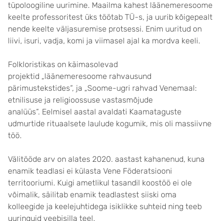
tüpoloogiline uurimine. Maailma kahest läänemeresoome
keelte professoritest üks töötab TÜ-s, ja uurib kõigepealt
nende keelte väljasuremise protsessi. Enim uuritud on
liivi, isuri, vadja, komi ja viimasel ajal ka mordva keeli.
Folkloristikas on käimasolevad
projektid „läänemeresoome rahvausund
pärimustekstides“, ja „Soome-ugri rahvad Venemaal:
etnilisuse ja religioossuse vastasmõjude
analüüs“. Eelmisel aastal avaldati Kaamataguste
udmurtide rituaalsete laulude kogumik, mis oli massiivne
töö.
Välitööde arv on alates 2020. aastast kahanenud, kuna
enamik teadlasi ei külasta Vene Föderatsiooni
territooriumi. Kuigi ametlikul tasandil koostöö ei ole
võimalik, säilitab enamik teadlastest siiski oma
kolleegide ja keelejuhtidega isiklikke suhteid ning teeb
uuringuid veebisilla teel.