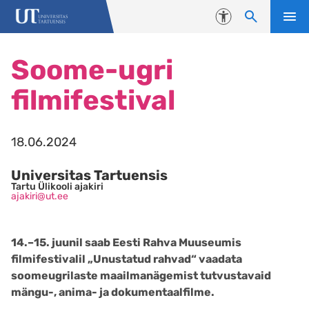
Liigu edasi põhisisu juurde
Juurdepääsetavus
Soome-ugri
filmifestival
18.06.2024
Universitas Tartuensis
Tartu Ülikooli ajakiri
ajakiri@ut.ee
14.–15. juunil saab Eesti Rahva Muuseumis
filmifestivalil „Unustatud rahvad“ vaadata
soomeugrilaste maailmanägemist tutvustavaid
mängu-, anima- ja dokumentaalfilme.