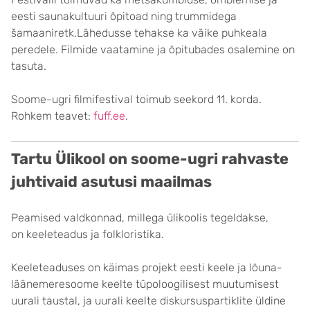
eesti saunakultuuri õpitoad ning trummidega
šamaaniretk.Lähedusse tehakse ka väike puhkeala
peredele. Filmide vaatamine ja õpitubades osalemine on
tasuta.
Soome-ugri filmifestival toimub seekord 11. korda.
Rohkem teavet:
fuff.ee
.
Tartu Ülikool on soome-ugri rahvaste
juhtivaid asutusi maailmas
Peamised valdkonnad, millega ülikoolis tegeldakse,
on keeleteadus ja folkloristika.
Keeleteaduses on käimas projekt eesti keele ja lõuna-
läänemeresoome keelte tüpoloogilisest muutumisest
uurali taustal, ja uurali keelte diskursuspartiklite üldine