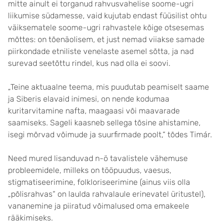
mitte ainult ei torganud rahvusvahelise soome-ugri
liikumise südamesse, vaid kujutab endast füüsilist ohtu
väiksematele soome-ugri rahvastele kõige otsesemas
mõttes: on tõenäolisem, et just nemad viiakse samade
piirkondade etniliste venelaste asemel sõtta, ja nad
surevad seetõttu rindel, kus nad olla ei soovi.
„Teine aktuaalne teema, mis puudutab peamiselt saame
ja Siberis elavaid inimesi, on nende kodumaa
kuritarvitamine nafta, maagaasi või maavarade
saamiseks. Sageli kaasneb sellega tõsine ahistamine,
isegi mõrvad võimude ja suurfirmade poolt,“ tõdes Timár.
Need mured lisanduvad n-ö tavalistele vähemuse
probleemidele, milleks on tööpuudus, vaesus,
stigmatiseerimine, folkloriseerimine (ainus viis olla
„põlisrahvas“ on laulda rahvalaule erinevatel üritustel),
vananemine ja piiratud võimalused oma emakeele
rääkimiseks.