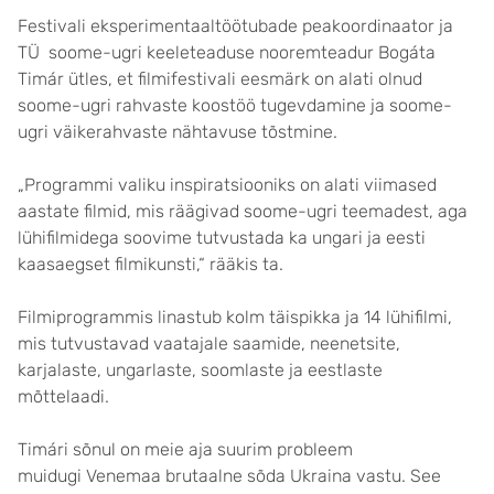
Festivali eksperimentaaltöötubade peakoordinaator ja
TÜ soome-ugri keeleteaduse nooremteadur Bogáta
Timár ütles, et filmifestivali eesmärk on alati olnud
soome-ugri rahvaste koostöö tugevdamine ja soome-
ugri väikerahvaste nähtavuse tõstmine.
„Programmi valiku inspiratsiooniks on alati viimased
aastate filmid, mis räägivad soome-ugri teemadest, aga
lühifilmidega soovime tutvustada ka ungari ja eesti
kaasaegset filmikunsti,“ rääkis ta.
Filmiprogrammis linastub kolm täispikka ja 14 lühifilmi,
mis tutvustavad vaatajale saamide, neenetsite,
karjalaste, ungarlaste, soomlaste ja eestlaste
mõttelaadi.
Timári sõnul on meie aja suurim probleem
muidugi Venemaa brutaalne sõda Ukraina vastu. See