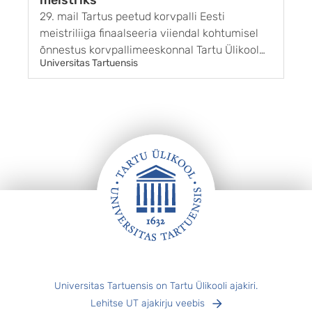
meistriks
29. mail Tartus peetud korvpalli Eesti
1
meistriliiga finaalseeria viiendal kohtumisel
G
õnnestus korvpallimeeskonnal Tartu Ülikool
k
Universitas Tartuensis
U
Maks & Moorits võita BC Kalev/Cramo
r
võistkonda tulemusega 85 : 65. Sellega sai
g
Tartu finaalseeria kolmanda võidu ja pärast 11
s
aastat taas ka Eesti meistri tiitli. ...
m
s
„
k
Jalus
Universitas Tartuensis on Tartu Ülikooli ajakiri.
Lehitse UT ajakirju veebis