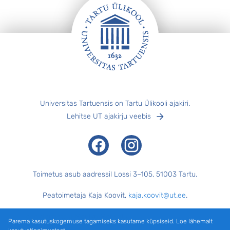
„
k
Jalus
Universitas Tartuensis on Tartu Ülikooli ajakiri.
Lehitse UT ajakirju veebis
Facebook
Instagram
Toimetus asub aadressil Lossi 3–105, 51003 Tartu.
Peatoimetaja Kaja Koovit,
kaja.koovit@ut.ee
.
Tegevtoimetaja Merilyn Merisalu,
merilyn.merisalu@ut.ee
.
Parema kasutuskogemuse tagamiseks kasutame küpsiseid. Loe lähemalt