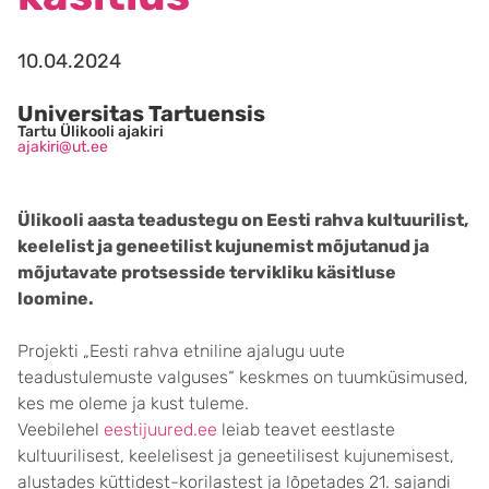
10.04.2024
Universitas Tartuensis
Tartu Ülikooli ajakiri
ajakiri@ut.ee
Ülikooli aasta teadustegu on Eesti rahva kultuurilist,
keelelist ja geneetilist kujunemist mõjutanud ja
mõjutavate protsesside tervikliku käsitluse
loomine.
Projekti „Eesti rahva etniline ajalugu uute
teadustulemuste valguses“ keskmes on tuumküsimused,
kes me oleme ja kust tuleme.
Veebilehel
eestijuured.ee
leiab teavet eestlaste
kultuurilisest, keelelisest ja geneetilisest kujunemisest,
alustades küttidest-korilastest ja lõpetades 21. sajandi