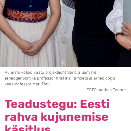
Auhinna võtsid vastu projektijuht Sandra Sammler,
arheogenoomika professor Kristiina Tambets ja arheoloogia
kaasprofessor Mari Tõrv.
FOTO: Andres Tennus
Teadustegu: Eesti
rahva kujunemise
käsitlus