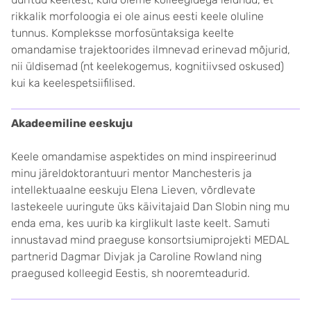
rikkalik morfoloogia ei ole ainus eesti keele oluline
tunnus. Kompleksse morfosüntaksiga keelte
omandamise trajektoorides ilmnevad erinevad mõjurid,
nii üldisemad (nt keelekogemus, kognitiivsed oskused)
kui ka keelespetsiifilised.
Akadeemiline eeskuju
Keele omandamise aspektides on mind inspireerinud
minu järeldoktorantuuri mentor Manchesteris ja
intellektuaalne eeskuju Elena Lieven, võrdlevate
lastekeele uuringute üks käivitajaid Dan Slobin ning mu
enda ema, kes uurib ka kirglikult laste keelt. Samuti
innustavad mind praeguse konsortsiumiprojekti MEDAL
partnerid Dagmar Divjak ja Caroline Rowland ning
praegused kolleegid Eestis, sh nooremteadurid.