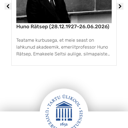
Huno Rätsep (28.12.1927–26.06.2026)
M
Teatame kurbusega, et meie seast on
H
lahkunud akadeemik, emeriitprofessor Huno
ü
Rätsep, Emakeele Seltsi auliige, silmapaistev
d
A
Eesti keeleteadlane, kauaaegne eesti
k
keeleteaduse uuendaja ja järjepidevuse
t
hoidja. Huno Rätsepa jälg eesti keeleteaduses
l
on läbi aegade sügavamaid. Ta uuris eesti
keele ja sugulaskeelte ajalugu ...