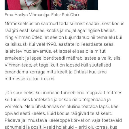
Ema Marilyn Vihmaniga. Foto: Rob Clark
Mitmekeelsus on saatnud teda sünnist saadik, sest kodus
räägiti eesti keeles, koolis ja mujal aga inglise keeles,
ning Vihman ütleb, et see on kujundanud nii tema elu kui
ka isiksust. Kui veel 1990. aastatel oli eestlaste seas
laialt levinud arvamus, et lapsel ei saa olla mitut
emakeelt ja lapse identiteedi määrab lasteaia valik, siis
Vihman teab, et tegelikult on lapsed küll suutelised
omandama korraga mitu keelt ja ühtlasi kuuluma
mitmesse kultuuriruumi.
„On suur eelis, kui inimene tunneb end mugavalt mitmes
kultuurilises kontekstis ja oskab neid tõlgendada ja
võrrelda. Meie ühiskonnas on oluline toetada lapsi, kes
õpivad eesti keeles, kuid kodus räägivad teist keelt.
Pädeva ja innustava keeleõppe kõrval on vaja toetavaid
sõnumeid ja positiivseid hoiakuid – eriti olukorras, kus