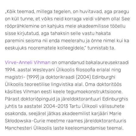
„Kõik teemad, millega tegelen, on huvitavad, aga praegu
on küll tunne, et võiks neid korraga veidi vähem olla! See
rööprähklemine on kahjuks meie akadeemilisse tööellu
sisse kirjutatud, aga tahaksin selle vastu hakata
paremini seisma nii enda meelerahu ja õnne nimel kui ka
eeskujuks noorematele kolleegidele,“ tunnistab ta.
Virve-Anneli Vihman
on omandanud bakalaureusekraadi
1994. aastal Wesleyani Ülikoolis filosoofia erialal ning
magistri- (1999) ja doktorikraadi (2004) Edinburghi
Ülikoolis teoreetilise lingvistika alal. Oma doktoritöös
käsitles Vihman eesti keele tegumoekonstruktsioone.
Pärast doktoriõpinguid ja järeldoktorantuuri Edinburghis
juhtis ta aastatel 2004–2013 Tartu Ülikooli välissuhete
osakonda, seejärel jätkas akadeemilist karjääri Marie
Skłodowska-Curie meetme raames järeldoktorantuuris
Manchesteri Ülikoolis laste keeleomandamise teemal.