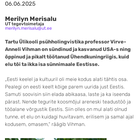
06.06.2025
Merilyn Merisalu
UT tegevtoimetaja
merilyn.merisalu@ut.ee
Tartu Ülikooli psühholingvistika professor Virve-
Anneli Vihman on sündinud ja kasvanud USA-s ning
õppinud ja pikalt töötanud Ühendkuningriigis, kuid
elu tõi ta ikka isa sünnimaale Eestisse.
„Eesti keelel ja kultuuril oli meie kodus alati tähtis osa.
Pealegi on eesti keelt kõige parem uurida just Eestis.
Samuti soovisin siin elada abikaasa, laste ja ka iseenda
pärast. Nende tegurite koosmõjul areneski teadustöö ja
tööalane võrgustik Eestis. Siin olles on mul alati olnud
tunne, et elu on kuidagi huvitavam, erilisem ja samal ajal
kodusem, omasem,“ räägib Vihman.