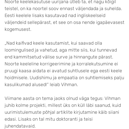
Noorte keelekasutuse uurijana ütleb ta, et nagu kõigil
teistel, on ka noortel soov ennast väljendada ja suhelda.
Eesti keelele lisaks kasutavad nad ingliskeelseid
väljendeid sellepärast, et see on osa nende igapäevasest
kogemusest.
„Nad kaifivad keele kasutamist, kui saavad olla
loomingulised ja vahetud, aga mitte siis, kui tunnevad
end kammitsetud välise surve ja hinnangute pärast.
Noorte keeleline korrigeerimine ja korralekutsumine ei
pruugi kaasa aidata ei avatud suhtlusele ega eesti keele
hoidmisele. Uudishimu ja empaatia on suhtlemiseks palju
kasulikumad alused!“ leiab Vihman.
Viimane aasta on tema jaoks olnud väga tegus: Vihman
juhib kolme projekti, millest üks on küll läbi saanud, kuid
uurimistulemuste põhjal artiklite kirjutamine käib siiani
edasi. Lisaks on tal mitu doktoranti ja teisi
juhendatavaid.