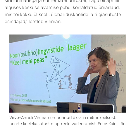
sihtrühmadega ja suurematel üritustel, nagu oli aprillli
alguses keskuse avamise puhul korraldatud ümarlaud,
mis tõi kokku ülikooli, üldhariduskoolide ja riigiasutuste
esindajad,“ loetleb Vihman.
Virve-Anneli Vihman on uurinud üks- ja mitmekeelsust,
noorte keelekasutust ning keele varieerumist. Foto: Kaidi Lõo