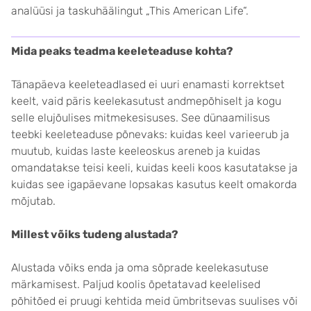
analüüsi ja taskuhäälingut „This American Life“.
Mida peaks teadma keeleteaduse kohta?
Tänapäeva keeleteadlased ei uuri enamasti korrektset
keelt, vaid päris keelekasutust andmepõhiselt ja kogu
selle elujõulises mitmekesisuses. See dünaamilisus
teebki keeleteaduse põnevaks: kuidas keel varieerub ja
muutub, kuidas laste keeleoskus areneb ja kuidas
omandatakse teisi keeli, kuidas keeli koos kasutatakse ja
kuidas see igapäevane lopsakas kasutus keelt omakorda
mõjutab.
Millest võiks tudeng alustada?
Alustada võiks enda ja oma sõprade keelekasutuse
märkamisest. Paljud koolis õpetatavad keelelised
põhitõed ei pruugi kehtida meid ümbritsevas suulises või