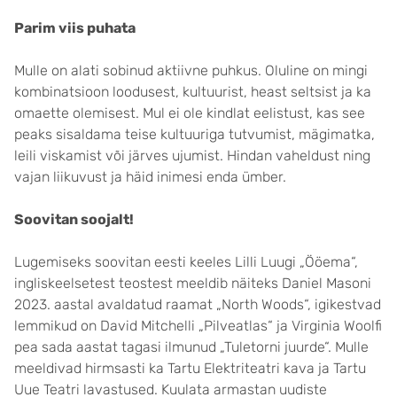
Parim viis puhata
Mulle on alati sobinud aktiivne puhkus. Oluline on mingi
kombinatsioon loodusest, kultuurist, heast seltsist ja ka
omaette olemisest. Mul ei ole kindlat eelistust, kas see
peaks sisaldama teise kultuuriga tutvumist, mägimatka,
leili viskamist või järves ujumist. Hindan vaheldust ning
vajan liikuvust ja häid inimesi enda ümber.
Soovitan soojalt!
Lugemiseks soovitan eesti keeles Lilli Luugi „Ööema“,
ingliskeelsetest teostest meeldib näiteks Daniel Masoni
2023. aastal avaldatud raamat „North Woods“, igikestvad
lemmikud on David Mitchelli „Pilveatlas“ ja Virginia Woolfi
pea sada aastat tagasi ilmunud „Tuletorni juurde“. Mulle
meeldivad hirmsasti ka Tartu Elektriteatri kava ja Tartu
Uue Teatri lavastused. Kuulata armastan uudiste