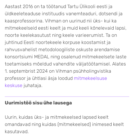
Aastast 2016 on ta töötanud Tartu Ülikooli eesti ja
üldkeeleteaduse instituudis vanemteaduri, dotsendi ja
kaasprofessorina. Vihman on uurinud nii üks- kui ka
mitmekeelseid eesti keelt ja muid keeli kõnelevaid lapsi,
noorte keelekasutust ning keele varieerumist. Ta on
juhtinud Eesti noortekeele korpuse koostamist ja
rahvusvahelist metodoloogiliste oskuste arendamise
konsortsiumi MEDAL ning osalenud mitmekeelsete laste
toetamiseks mõeldud vahendite väljatöötamisel. Alates
1. septembrist 2024 on Vihman psühholingvistika
professor ja ühtlasi äsja loodud
mitmekeelsuse
keskuse
juhataja.
Uurimistöö sisu ühe lausega
Uurin, kuidas üks- ja mitmekeelsed lapsed keelt
omandavad ning kuidas (mitmekeelsed) inimesed keelt
kasutavad.