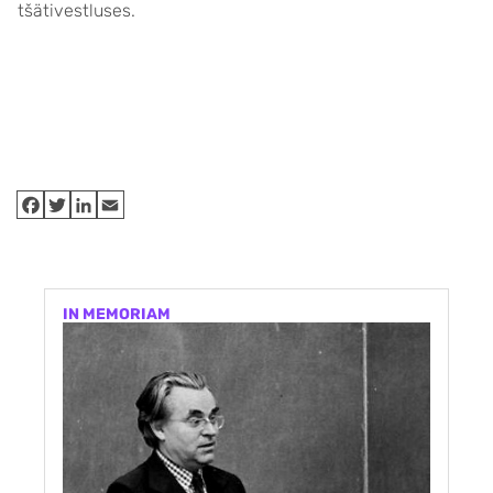
tšätivestluses.
IN MEMORIAM