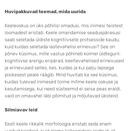
Huvipakkuvad teemad, mida uurida
Keeleoskus on üks põhilisi omadusi, mis inimesi teistest
loomadest eristab. Keele omandamise seaduspärasusi
saab seletada üldiste kognitiivsete protsesside kaudu,
kuid kuidas seletada lastevahelisi erinevusi? See on
põnev küsimus, mille vastus põhineb kolmel üldteguril:
kognitiivse arengu eripärad, keeltevahelised erinevused
ja erinevused selles, kes, kuidas ja kui palju lapsega
pisikesest peale räägib. Mind huvitab ka see küsimus,
kuidas tulevad inimesed toime mitme keele oskuse ja
kasutamisega, kui need süsteemid ei seisa peas eraldi,
vaid on omavahel läbi põimitud ja mõjutavad üksteist.
Silmiavav leid
Eesti keele rikkalik morfoloogia eristab seda enam
uuritud keeltest, kuid oleme kolleegidega leidnud, et