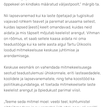
õppekeel on kindlaks määratud väljastpoolt,“ märgib ta.
Nii lapsevanemad kui ka laste õpetajad ja tugiisikud
vajavad rohkem teavet ja paremat arusaama sellest,
kuidas lapsed (eesti) keelt omandavad, kuidas neid
aidata ja mis täpselt mõjutab keelelist arengut. Vihman
on rõõmus, et saab sellele kaasa aidata nii oma
teadustööga kui ka selle aasta algul Tartu Ülikoolis
loodud mitmekeelsuse keskuse juhtimise ja
arendamisega.
Keskuse eesmärk on vahendada mitmekeelsusega
seotud teadustulemusi ühiskonnale, eriti lasteaedadele,
koolidele ja lapsevanematele, ning teha koostööd ka
poliitikakujundatega, et toetada mitmekeelsete laste
keelelist arengut ja õpiedukust parimal viisil.
„Teeme seda mitmel moel: veebi teel, kohtumistel