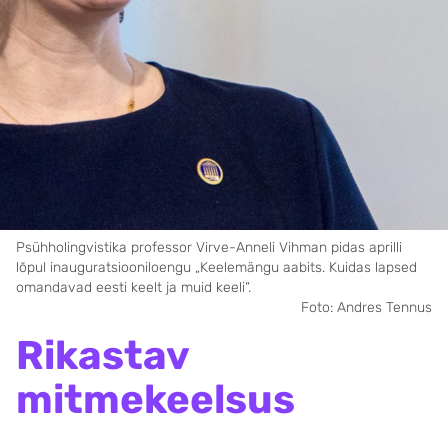
Psühholingvistika professor Virve-Anneli Vihman pidas aprilli
lõpul inauguratsiooniloengu „Keelemängu aabits. Kuidas lapsed
omandavad eesti keelt ja muid keeli“.
Foto: Andres Tennus
Rikastav
mitmekeelsus