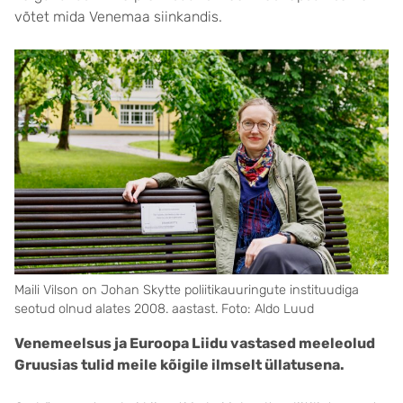
võtet mida Venemaa siinkandis.
Maili Vilson on Johan Skytte poliitika­uuringute instituudiga
seotud olnud alates 2008. aastast. Foto: Aldo Luud
Venemeelsus ja Euroopa Liidu vastased meeleolud
Gruusias tulid meile kõigile ilmselt üllatusena.