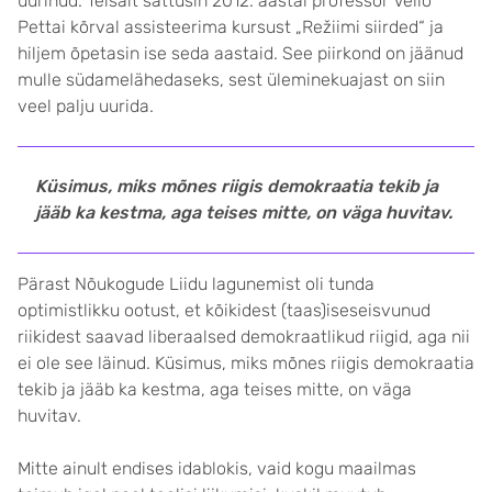
uurinud. Teisalt sattusin 2012. aastal professor Vello
Pettai kõrval assisteerima kursust „Režiimi siirded“ ja
hiljem õpetasin ise seda aastaid. See piirkond on jäänud
mulle südamelähedaseks, sest üleminekuajast on siin
veel palju uurida.
Küsimus, miks mõnes riigis demokraatia tekib ja
jääb ka kestma, aga teises mitte, on väga huvitav.
Pärast Nõukogude Liidu lagunemist oli tunda
optimistlikku ootust, et kõikidest (taas)iseseisvunud
riikidest saavad liberaalsed demokraatlikud riigid, aga nii
ei ole see läinud. Küsimus, miks mõnes riigis demokraatia
tekib ja jääb ka kestma, aga teises mitte, on väga
huvitav.
Mitte ainult endises idablokis, vaid kogu maailmas