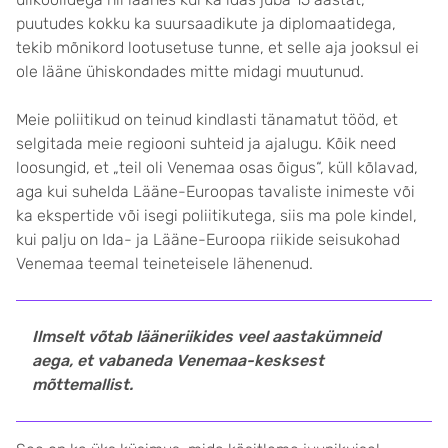
puutudes kokku ka suursaadikute ja diplomaatidega,
tekib mõnikord lootusetuse tunne, et selle aja jooksul ei
ole lääne ühiskondades mitte midagi muutunud.
Meie poliitikud on teinud kindlasti tänamatut tööd, et
selgitada meie regiooni suhteid ja ajalugu. Kõik need
loosungid, et „teil oli Venemaa osas õigus“, küll kõlavad,
aga kui suhelda Lääne-Euroopas tavaliste inimeste või
ka ekspertide või isegi poliitikutega, siis ma pole kindel,
kui palju on Ida- ja Lääne-Euroopa riikide seisukohad
Venemaa teemal teineteisele lähenenud.
Ilmselt võtab lääneriikides veel aastakümneid
aega, et vabaneda Venemaa-kesksest
mõttemallist.