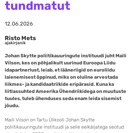
tundmatut
12.06.2026
Risto Mets
ajakirjanik
Johan Skytte poliitikauuringute instituudi juht Maili
Vilson, kes on põhjalikult uurinud Euroopa Liidu
idapartnerlust, leiab, et lääneriigid on euroliidu
laienemisest õppinud, miks on oluline arvestada
liikmes- ja kandidaatriikide eripärasid. Kuna ka
liitlassuhted Ameerika Ühendriikidega on muutuste
tuules, tuleb ühenduses seda enam leida sisemist
jõudu.
Maili Vilson on Tartu Ülikooli Johan Skytte
poliitikauuringute instituudi ja selle eelkäijatega seotud