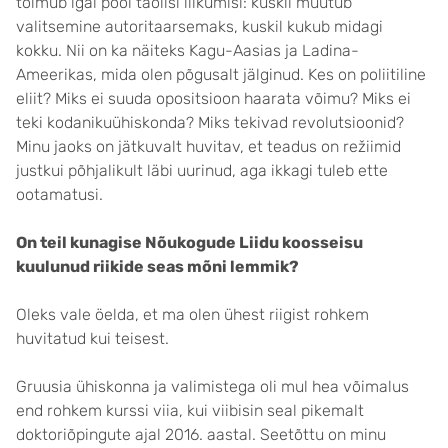
toimub igal pool taolisi liikumisi: kuskil muutub
valitsemine autoritaarsemaks, kuskil kukub midagi
kokku. Nii on ka näiteks Kagu-Aasias ja Ladina-
Ameerikas, mida olen põgusalt jälginud. Kes on poliitiline
eliit? Miks ei suuda opositsioon haarata võimu? Miks ei
teki kodanikuühiskonda? Miks tekivad revolutsioonid?
Minu jaoks on jätkuvalt huvitav, et teadus on režiimid
justkui põhjalikult läbi uurinud, aga ikkagi tuleb ette
ootamatusi.
On teil kunagise Nõukogude Liidu koosseisu
kuulunud riikide seas mõni lemmik?
Oleks vale öelda, et ma olen ühest riigist rohkem
huvitatud kui teisest.
Gruusia ühiskonna ja valimistega oli mul hea võimalus
end rohkem kurssi viia, kui viibisin seal pikemalt
doktoriõpingute ajal 2016. aastal. Seetõttu on minu