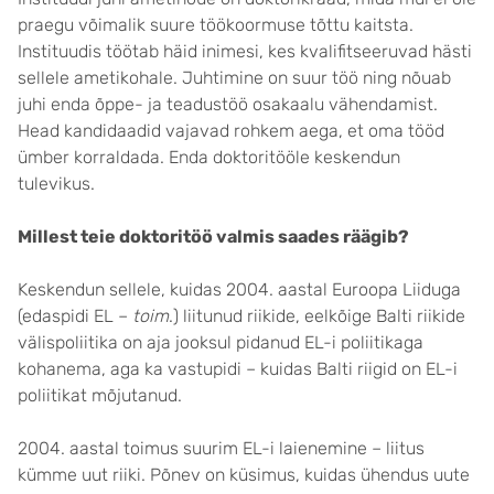
praegu võimalik suure töökoormuse tõttu kaitsta.
Instituudis töötab häid inimesi, kes kvalifitseeruvad hästi
sellele ametikohale. Juhtimine on suur töö ning nõuab
juhi enda õppe- ja teadustöö osakaalu vähendamist.
Head kandidaadid vajavad rohkem aega, et oma tööd
ümber korraldada. Enda doktoritööle keskendun
tulevikus.
Millest teie doktoritöö valmis saades räägib?
Keskendun sellele, kuidas 2004. aastal Euroopa Liiduga
(edaspidi EL –
toim
.) liitunud riikide, eelkõige Balti riikide
välispoliitika on aja jooksul pidanud EL-i poliitikaga
kohanema, aga ka vastupidi – kuidas Balti riigid on EL-i
poliitikat mõjutanud.
2004. aastal toimus suurim EL-i laienemine – liitus
kümme uut riiki. Põnev on küsimus, kuidas ühendus uute