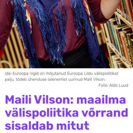
Ida-Euroopa riigid on mõjutanud Euroopa Liidu välispoliitikat
palju, tõdeb ühenduse laienemist uurinud Maili Vilson.
Foto: Aldo Luud
Maili Vilson: maailma
välispoliitika võrrand
sisaldab mitut