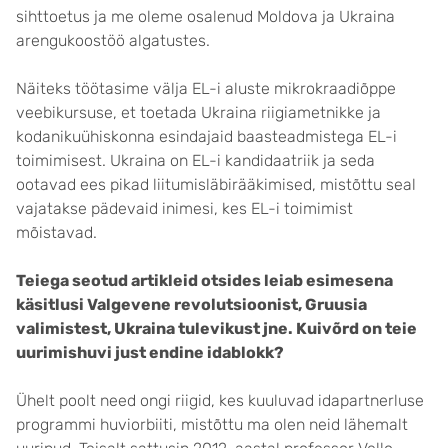
sihttoetus ja me oleme osalenud Moldova ja Ukraina
arengukoostöö algatustes.
Näiteks töötasime välja EL-i aluste mikrokraadiõppe
veebikursuse, et toetada Ukraina riigiametnikke ja
kodanikuühiskonna esindajaid baasteadmistega EL-i
toimimisest. Ukraina on EL-i kandidaatriik ja seda
ootavad ees pikad liitumisläbirääkimised, mistõttu seal
vajatakse pädevaid inimesi, kes EL-i toimimist
mõistavad.
Teiega seotud artikleid otsides leiab esimesena
käsitlusi Valgevene revolutsioonist, Gruusia
valimistest, Ukraina tulevikust jne. Kuivõrd on teie
uurimishuvi just endine idablokk?
Ühelt poolt need ongi riigid, kes kuuluvad idapartnerluse
programmi huviorbiiti, mistõttu ma olen neid lähemalt