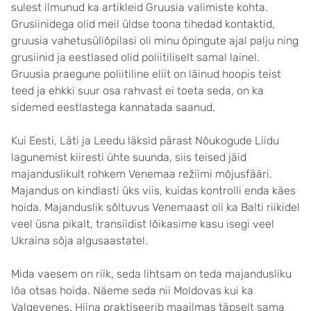
sulest ilmunud ka artikleid Gruusia valimiste kohta.
Grusiinidega olid meil üldse toona tihedad kontaktid,
gruusia vahetusüliõpilasi oli minu õpingute ajal palju ning
grusiinid ja eestlased olid poliitiliselt samal lainel.
Gruusia praegune poliitiline eliit on läinud hoopis teist
teed ja ehkki suur osa rahvast ei toeta seda, on ka
sidemed eestlastega kannatada saanud.
Kui Eesti, Läti ja Leedu läksid pärast Nõukogude Liidu
lagunemist kiiresti ühte suunda, siis teised jäid
majanduslikult rohkem Venemaa režiimi mõjusfääri.
Majandus on kindlasti üks viis, kuidas kontrolli enda käes
hoida. Majanduslik sõltuvus Venemaast oli ka Balti riikidel
veel üsna pikalt, transiidist lõikasime kasu isegi veel
Ukraina sõja algusaastatel.
Mida vaesem on riik, seda lihtsam on teda majandusliku
lõa otsas hoida. Näeme seda nii Moldovas kui ka
Valgevenes. Hiina praktiseerib maailmas täpselt sama