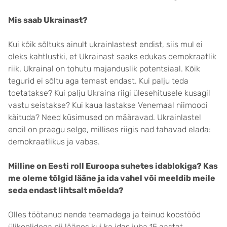
Mis saab Ukrainast?
Kui kõik sõltuks ainult ukrainlastest endist, siis mul ei
oleks kahtlustki, et Ukrainast saaks edukas demokraatlik
riik. Ukrainal on tohutu majanduslik potentsiaal. Kõik
tegurid ei sõltu aga temast endast. Kui palju teda
toetatakse? Kui palju Ukraina riigi ülesehitusele kusagil
vastu seistakse? Kui kaua lastakse Venemaal niimoodi
käituda? Need küsimused on määravad. Ukrainlastel
endil on praegu selge, millises riigis nad tahavad elada:
demokraatlikus ja vabas.
Milline on Eesti roll Euroopa suhetes idablokiga? Kas
me oleme tõlgid lääne ja ida vahel või meeldib meile
seda endast lihtsalt mõelda?
Olles töötanud nende teemadega ja teinud koostööd
ülikoolidega nii läänes kui ka idas juba 15 aastat,