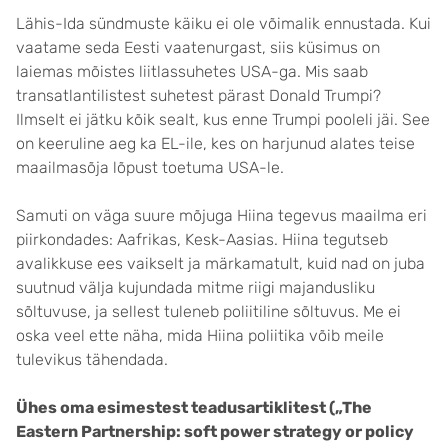
Lähis-Ida sündmuste käiku ei ole võimalik ennustada. Kui
vaatame seda Eesti vaatenurgast, siis küsimus on
laiemas mõistes liitlassuhetes USA-ga. Mis saab
transatlantilistest suhetest pärast Donald Trumpi?
Ilmselt ei jätku kõik sealt, kus enne Trumpi pooleli jäi. See
on keeruline aeg ka EL-ile, kes on harjunud alates teise
maailmasõja lõpust toetuma USA-le.
Samuti on väga suure mõjuga Hiina tegevus maailma eri
piirkondades: Aafrikas, Kesk-Aasias. Hiina tegutseb
avalikkuse ees vaikselt ja märkamatult, kuid nad on juba
suutnud välja kujundada mitme riigi majandusliku
sõltuvuse, ja sellest tuleneb poliitiline sõltuvus. Me ei
oska veel ette näha, mida Hiina poliitika võib meile
tulevikus tähendada.
Ühes oma esimestest teadusartiklitest („The
Eastern Partnership: soft power strategy or policy