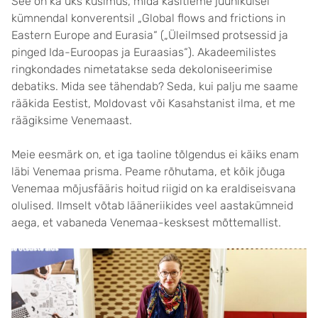
See on ka üks küsimus, mida käsitleme juunikuisel
kümnendal konverentsil „Global flows and frictions in
Eastern Europe and Eurasia“ („Üleilmsed protsessid ja
pinged Ida-Euroopas ja Euraasias“). Akadeemilistes
ringkondades nimetatakse seda dekoloniseerimise
debatiks. Mida see tähendab? Seda, kui palju me saame
rääkida Eestist, Moldovast või Kasahstanist ilma, et me
räägiksime Venemaast.
Meie eesmärk on, et iga taoline tõlgendus ei käiks enam
läbi Venemaa prisma. Peame rõhutama, et kõik jõuga
Venemaa mõjusfääris hoitud riigid on ka eraldiseisvana
olulised. Ilmselt võtab lääneriikides veel aastakümneid
aega, et vabaneda Venemaa-kesksest mõttemallist.