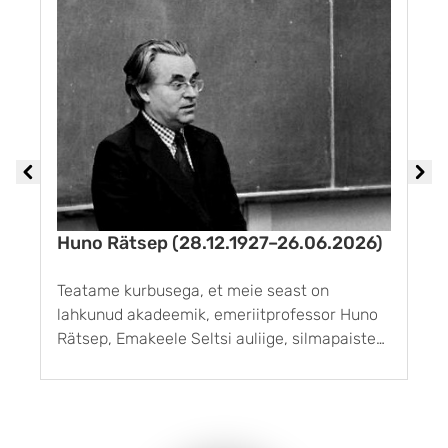
Huno Rätsep (28.12.1927–26.06.2026)
M
Teatame kurbusega, et meie seast on
H
lahkunud akadeemik, emeriitprofessor Huno
ü
Rätsep, Emakeele Seltsi auliige, silmapaistev
d
A
Eesti keeleteadlane, kauaaegne eesti
k
keeleteaduse uuendaja ja järjepidevuse
t
hoidja. Huno Rätsepa jälg eesti keeleteaduses
l
on läbi aegade sügavamaid. Ta uuris eesti