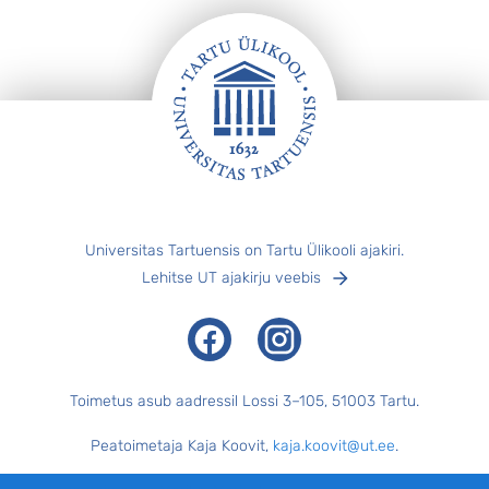
keele ja sugulaskeelte ajalugu ...
Jalus
Universitas Tartuensis on Tartu Ülikooli ajakiri.
Lehitse UT ajakirju veebis
Facebook
Instagram
Toimetus asub aadressil Lossi 3–105, 51003 Tartu.
Peatoimetaja Kaja Koovit,
kaja.koovit@ut.ee
.