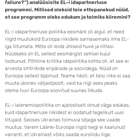
failure?“) analüüsisite EL-i idapartnerluse
programmi. Millised oleksid teie ettepanekud nüüd,
et see programm oleks edukam ja toimiks kiiremini?
EL-i idapartnerluse poliitika eesmärk oli algul, et need
riigid muutuksid Euroopa riikidele sarnasemaks ilma EL-
iga liitumata. Mõte oli leida ühiseid huve ja liitlasi.
Nüüdseks on EL sellest eesmärgist sellisel kujul
loobunud. Põhiline kriitika idapoliitika kohta oli, et see ei
arvesta sihtriikide eripärade ja soovidega. Nüüd on
Euroopa sellest õppinud. Teame hästi, et teisi riike ei saa
muuta üksnes väljastpoolt, vaid ka riigi sees peaks
olema huvi Euroopa soovitud suunas liikuda.
EL-i laienemispoliitika on ajalooliselt olnud väga edukas,
kuid idapartnerluse riikidest ei oodatud tegelikult uusi
liitujaid. Seoses Ukrainas toimuva sõjaga see vaade
muutus. Varem Lääne-Euroopa riigid isegi ei kaalunud
varianti, et Ukrainast võiks saada euroliidu liige.