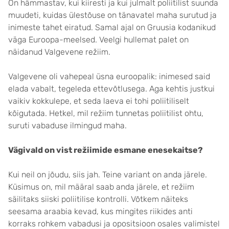
On hämmastav, kui kiiresti ja kui julmalt poliitilist suunda
muudeti, kuidas ülestõuse on tänavatel maha surutud ja
inimeste tahet eiratud. Samal ajal on Gruusia kodanikud
väga Euroopa-meelsed. Veelgi hullemat palet on
näidanud Valgevene režiim.
Valgevene oli vahepeal üsna euroopalik: inimesed said
elada vabalt, tegeleda ettevõtlusega. Aga kehtis justkui
vaikiv kokkulepe, et seda laeva ei tohi poliitiliselt
kõigutada. Hetkel, mil režiim tunnetas poliitilist ohtu,
suruti vabaduse ilmingud maha.
Vägivald on vist režiimide esmane enesekaitse?
Kui neil on jõudu, siis jah. Teine variant on anda järele.
Küsimus on, mil määral saab anda järele, et režiim
säilitaks siiski poliitilise kontrolli. Võtkem näiteks
seesama araabia kevad, kus mingites riikides anti
korraks rohkem vabadusi ja opositsioon osales valimistel