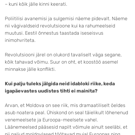
– kuni kõik jälle kinni keerati.
Poliitilisi avanemisi ja sulgemisi näeme pidevalt. Näeme
nii vägivaldseid revolutsioone kui ka rahumeelseid
muutusi. Eestil õnnestus taastada iseseisvus
inimohvriteta.
Revolutsiooni järel on olukord tavaliselt väga segane,
kõik tahavad võimu. Suur on oht, et koostöö asemel
minnakse jälle konflikti.
Kui palju tuleks jälgida neid idabloki riike, keda
igapäevastes uudistes tihti ei mainita?
Arvan, et Moldova on see riik, mis dramaatiliselt öeldes
asub noatera peal. Ühiskond on seal täielikult lõhenenud
venemeelsete ja Euroopa-meelsete vahel.
Läänemeelsed pääsesid napilt võimule ainult seeläbi, et
nii paljud moldovlased töötavad mujal Euroopas ning