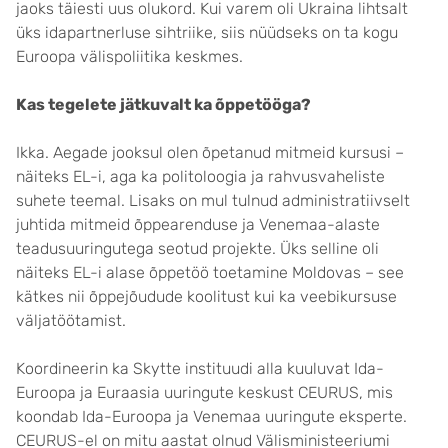
jaoks täiesti uus olukord. Kui varem oli Ukraina lihtsalt
üks idapartnerluse sihtriike, siis nüüdseks on ta kogu
Euroopa välispoliitika keskmes.
Kas tegelete jätkuvalt ka õppetööga?
Ikka. Aegade jooksul olen õpetanud mitmeid kursusi –
näiteks EL-i, aga ka politoloogia ja rahvusvaheliste
suhete teemal. Lisaks on mul tulnud administratiivselt
juhtida mitmeid õppearenduse ja Venemaa-alaste
teadusuuringutega seotud projekte. Üks selline oli
näiteks EL-i alase õppetöö toetamine Moldovas – see
kätkes nii õppejõudude koolitust kui ka veebikursuse
väljatöötamist.
Koordineerin ka Skytte instituudi alla kuuluvat Ida-
Euroopa ja Euraasia uuringute keskust CEURUS, mis
koondab Ida-Euroopa ja Venemaa uuringute eksperte.
CEURUS-el on mitu aastat olnud Välisministeeriumi