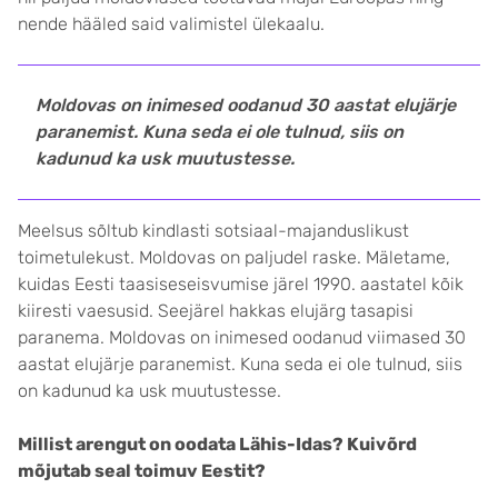
nende hääled said valimistel ülekaalu.
Moldovas on inimesed oodanud 30 aastat elujärje
paranemist. Kuna seda ei ole tulnud, siis on
kadunud ka usk muutustesse.
Meelsus sõltub kindlasti sotsiaal-majanduslikust
toimetulekust. Moldovas on paljudel raske. Mäletame,
kuidas Eesti taasiseseisvumise järel 1990. aastatel kõik
kiiresti vaesusid. Seejärel hakkas elujärg tasapisi
paranema. Moldovas on inimesed oodanud viimased 30
aastat elujärje paranemist. Kuna seda ei ole tulnud, siis
on kadunud ka usk muutustesse.
Millist arengut on oodata Lähis-Idas? Kuivõrd
mõjutab seal toimuv Eestit?