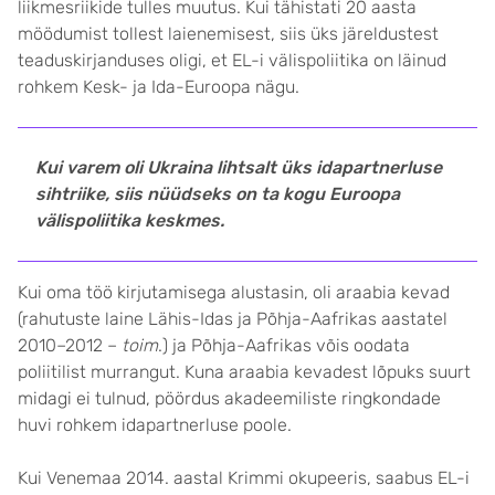
liikmesriikide tulles muutus. Kui tähistati 20 aasta
möödumist tollest laienemisest, siis üks järeldustest
teaduskirjanduses oligi, et EL-i välispoliitika on läinud
rohkem Kesk- ja Ida-Euroopa nägu.
Kui varem oli Ukraina lihtsalt üks idapartnerluse
sihtriike, siis nüüdseks on ta kogu Euroopa
välispoliitika keskmes.
Kui oma töö kirjutamisega alustasin, oli araabia kevad
(rahutuste laine Lähis-Idas ja Põhja-Aafrikas aastatel
2010–2012 –
toim
.) ja Põhja-Aafrikas võis oodata
poliitilist murrangut. Kuna araabia kevadest lõpuks suurt
midagi ei tulnud, pöördus akadeemiliste ringkondade
huvi rohkem idapartnerluse poole.
Kui Venemaa 2014. aastal Krimmi okupeeris, saabus EL-i