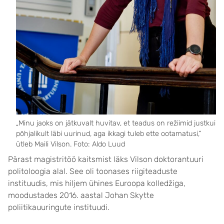
„Minu jaoks on jätku­valt huvitav, et teadus on režiimid justkui
põhjalikult läbi uurinud, aga ikkagi tuleb ette ootamatusi,“
ütleb Maili Vilson. Foto: Aldo Luud
Pärast magistritöö kaitsmist läks Vilson doktorantuuri
politoloogia alal. See oli toonases riigiteaduste
instituudis, mis hiljem ühines Euroopa kolledžiga,
moodustades 2016. aastal Johan Skytte
poliitikauuringute instituudi.