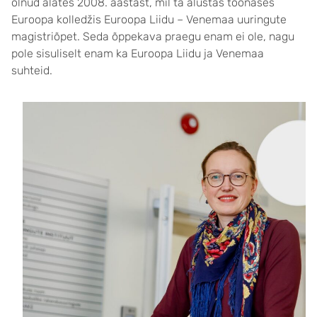
olnud alates 2008. aastast, mil ta alustas toonases
Euroopa kolledžis Euroopa Liidu – Venemaa uuringute
magistriõpet. Seda õppekava praegu enam ei ole, nagu
pole sisuliselt enam ka Euroopa Liidu ja Venemaa
suhteid.