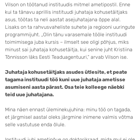
Vilson on töötanud instituudis mitmel ametipostil. Enne
kui ta tänavu aprillis instituudi juhataja kohusetäitjaks
asus, töötas ta neli aastat asejuhatajana õppe alal.
Lisaks on ta rahvusvaheliste suhete ja regiooni uuringute
programmijuht. „Olin tänu varasemale tööle instituudi
toimimisega juba kursis – ilmselt see oligi põhjus, miks
minust sai juhataja kohusetäitja, kui senine juht Kristiina
Tõnnisson läks Eesti Teaduagentuuri,“ arvab Vilson ise.
Juhataja kohusetäitjaks asudes ütlesite, et peate
tagama instituudi töö kuni uue juhataja ametisse
asumiseni aasta pärast. Osa teie kolleege näebki
teid uue juhatajana.
Mina näen ennast üleminekujuhina: minu töö on tagada,
et järgmisel aastal oleks järgmine inimene valmis võtma
selle vastutuse enda õlule.
Instituudi juhi ametinõue on doktorikraad, mida mul ei ole