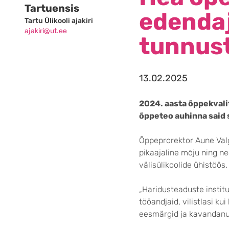
Tartuensis
edendaj
Tartu Ülikooli ajakiri
ajakiri@ut.ee
tunnus
13.02.2025
2024. aasta õppekvali
õppeteo auhinna said s
Õppeprorektor Aune Valg
pikaajaline mõju ning ne
välisülikoolide ühistöös.
„Haridusteaduste institu
tööandjaid, vilistlasi ku
eesmärgid ja kavandanud