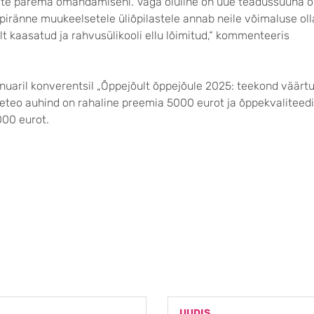
ste parema omandamiseni. Väga oluline on uue teadussuuna 
piränne muukeelsetele üliõpilastele annab neile võimaluse oll
t kaasatud ja rahvusülikooli ellu lõimitud,“ kommenteeris
anuaril konverentsil „Õppejõult õppejõule 2025: teekond väärt
eteo auhind on rahaline preemia 5000 eurot ja õppekvaliteedi
00 eurot.
UUDIS