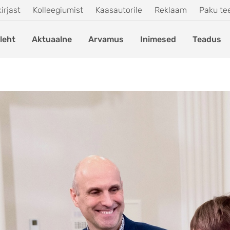
irjast
Kolleegiumist
Kaasautorile
Reklaam
Paku t
leht
Aktuaalne
Arvamus
Inimesed
Teadus