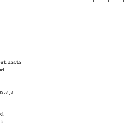
ut, aasta
ad.
ste ja
i,
ed