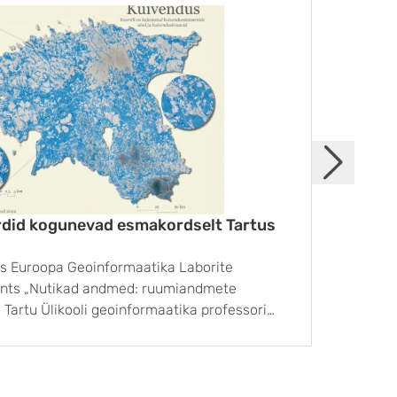
did kogunevad esmakordselt Tartus
Merei
tus Euroopa Geoinformaatika Laborite
Tartu 
ents „Nutikad andmed: ruumiandmete
Saarem
Tartu Ülikooli geoinformaatika professori
parema
Univers
utakse praegu ruumiandmeid mobiilseadmete,
alates
te sensorite abil rohkem kui kunagi varem.
õppetö
kida kliimamuutusest, ...