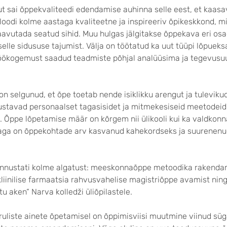
ut sai õppekvaliteedi edendamise auhinna selle eest, et kaas
loodi kolme aastaga kvaliteetne ja inspireeriv õpikeskkond, m
saavutada seatud sihid. Muu hulgas jälgitakse õppekava eri os
selle sidususe tajumist. Välja on töötatud ka uut tüüpi lõpuek
töökogemust saadud teadmiste põhjal analüüsima ja tegevusu
 on selgunud, et õpe toetab nende isiklikku arengut ja tulevik
stavad personaalset tagasisidet ja mitmekesiseid meetodeid
Õppe lõpetamise määr on kõrgem nii ülikooli kui ka valdkonn
aga on õppekohtade arv kasvanud kahekordseks ja suurenenu
 tunnustati kolme algatust: meeskonnaõppe metoodika rakenda
kliinilise farmaatsia rahvusvahelise magistriõppe avamist nin
 aken“ Narva kolledži üliõpilastele.
eruliste ainete õpetamisel on õppimisviisi muutmine viinud s