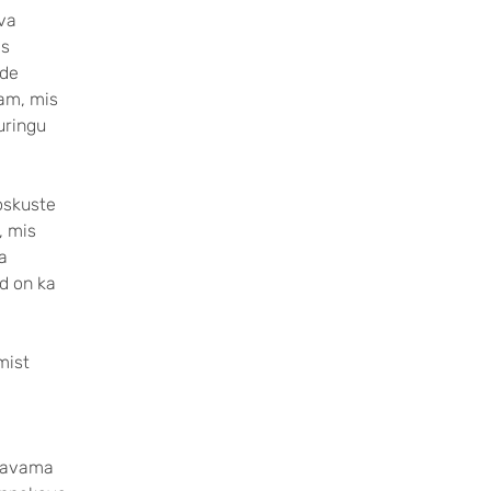
ava
is
ade
sam, mis
uringu
uoskuste
, mis
a
d on ka
mist
g
ügavama