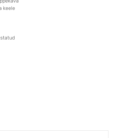
õppekava
a keele
ustatud
UUDIS