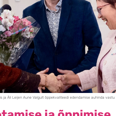
lis ja Äli Leijen Aune Valgult õppekvaliteedi edendamise auhinda vastu
tamise ja õppimise