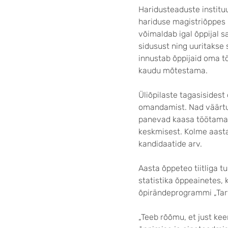
Haridusteaduste institu
hariduse magistriõppes 
võimaldab igal õppijal 
sidusust ning uuritakse 
innustab õppijaid oma 
kaudu mõtestama.
Üliõpilaste tagasisidest
omandamist. Nad väärtu
panevad kaasa töötama. 
keskmisest. Kolme aast
kandidaatide arv.
Aasta õppeteo tiitliga
statistika õppeainetes, 
õpirändeprogrammi „Tartu
„Teeb rõõmu, et just ke