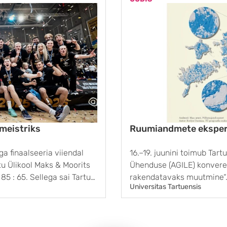
 meistriks
Ruumiandmete eksper
iga finaalseeria viiendal
16.–19. juunini toimub Tar
u Ülikool Maks & Moorits
Ühenduse (AGILE) konver
5 : 65. Sellega sai Tartu
rakendatavaks muutmine“. 
Universitas Tartuensis
aas ka Eesti meistri tiitli.
Evelyn Uuemaa sõnul kog
satelliitide ja mitmesugus
„Selleks, et põhjalikult rää