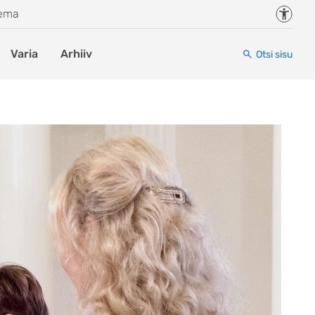
Juurde
eema
Varia
Arhiiv
Otsi sisu