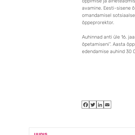
õppimise ja aineteadmi
avamine. Eesti-sisene õ
omandamisel sotsiaalsel
õppeprorektor.
Auhinnad anti üle 16. ja
õpetamiseni“. Aasta õpp
edendamise auhind 30 0
UUDIS