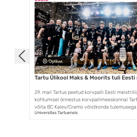
Tartu Ülikool Maks & Moorits tuli Eesti
29. mail Tartus peetud korvpalli Eesti meistrili
kohtumisel õnnestus korvpallimeeskonnal Tart
võita BC Kalev/Cramo võistkonda tulemusega 8
Universitas Tartuensis
finaalseeria kolmanda võidu ja pärast 11 aastat t
...