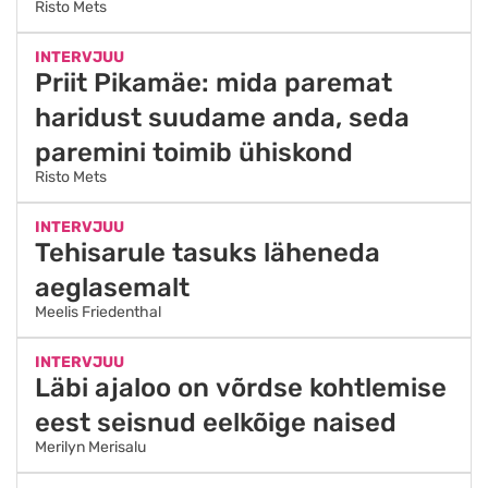
Risto Mets
INTERVJUU
Priit Pikamäe: mida paremat
haridust suudame anda, seda
paremini toimib ühiskond
Risto Mets
INTERVJUU
Tehisarule tasuks läheneda
aeglasemalt
Meelis Friedenthal
INTERVJUU
Läbi ajaloo on võrdse kohtlemise
eest seisnud eelkõige naised
Merilyn Merisalu