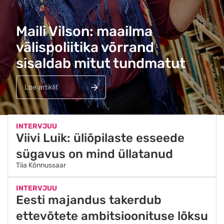
Maili Vilson: maailma
välispoliitika võrrand
sisaldab mitut tundmatut
Loe artiklit
INTERVJUU
Viivi Luik: üliõpilaste esseede
sügavus on mind üllatanud
Tiia Kõnnussaar
INTERVJUU
Eesti majandus takerdub
ettevõtete ambitsioonituse lõksu