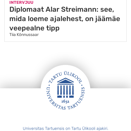
INTERVJUU
Diplomaat Alar Streimann: see,
mida loeme ajalehest, on jäämäe
veepealne tipp
Tiia Kõnnussaar
Jalus
Universitas Tartuensis on Tartu Ülikooli ajakiri.