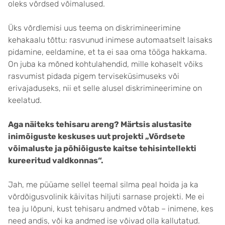
oleks võrdsed võimalused.
Üks võrdlemisi uus teema on diskrimineerimine
kehakaalu tõttu: rasvunud inimese automaatselt laisaks
pidamine, eeldamine, et ta ei saa oma tööga hakkama.
On juba ka mõned kohtulahendid, mille kohaselt võiks
rasvumist pidada pigem terviseküsimuseks või
erivajaduseks, nii et selle alusel diskrimineerimine on
keelatud.
Aga näiteks tehisaru areng? Märtsis alustasite
inimõiguste keskuses uut projekti „
Võrdsete
võimaluste ja põhiõiguste kaitse tehisintellekti
kureeritud valdkonnas“.
Jah, me püüame sellel teemal silma peal hoida ja ka
võrdõigusvolinik käivitas hiljuti sarnase projekti. Me ei
tea ju lõpuni, kust tehisaru andmed võtab – inimene, kes
need andis, või ka andmed ise võivad olla kallutatud.