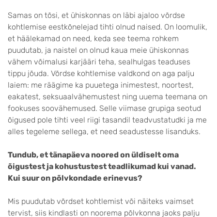
Samas on tõsi, et ühiskonnas on läbi ajaloo võrdse
kohtlemise eestkõnelejad tihti olnud naised. On loomulik,
et häälekamad on need, keda see teema rohkem
puudutab, ja naistel on olnud kaua meie ühiskonnas
vähem võimalusi karjääri teha, sealhulgas teaduses
tippu jõuda. Võrdse kohtlemise valdkond on aga palju
laiem: me räägime ka puuetega inimestest, noortest,
eakatest, seksuaalvähemustest ning uuema teemana on
fookuses soovähemused. Selle viimase grupiga seotud
õigused pole tihti veel riigi tasandil teadvustatudki ja me
alles tegeleme sellega, et need seadustesse lisanduks.
Tundub, et tänapäeva noored on üldiselt oma
õigustest ja kohustustest teadlikumad kui vanad.
Kui suur on põlvkondade erinevus?
Mis puudutab võrdset kohtlemist või näiteks vaimset
tervist, siis kindlasti on noorema põlvkonna jaoks palju