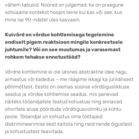
vähem tabusid. Noored on julgemad; ka on praegune
sotsiaalne kontekst hoopis teine kui kas või see, kus
mina ise 90-ndatel üles kasvasin.
Kuivõrd on võrdse kohtlemisega tegelemine
endiselt pigem reaktsioon mingile konkreetsele
juhtumile? Või on see muutumas ja varasemast
rohkem tehakse ennetustööd?
Võrdne kohtlemine ei ole üksnes abstraktne idee nagu
armastus või kadedus – me räägime ikkagi ka juriidilisest
põhimõttest. Eestis on olemas soolise võrdõiguslikkuse
seadus ja võrdse kohtlemise seadus, mis panevad
näiteks tööandjatele teatud kohustusi ning annavad
ohvritele aluse pöörduda võrdõigusvoliniku ja kohtu
poole. Tööandjal on kohustus oma töötajaid
diskrimineerimise eest kaitsta ning neid nende õigustest
ja kohustustest teavitada.