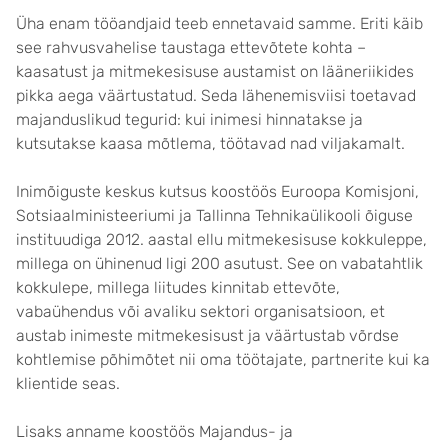
Üha enam tööandjaid teeb ennetavaid samme. Eriti käib
see rahvusvahelise taustaga ettevõtete kohta –
kaasatust ja mitmekesisuse austamist on lääneriikides
pikka aega väärtustatud. Seda lähenemisviisi toetavad
majanduslikud tegurid: kui inimesi hinnatakse ja
kutsutakse kaasa mõtlema, töötavad nad viljakamalt.
Inimõiguste keskus kutsus koostöös Euroopa Komisjoni,
Sotsiaalministeeriumi ja Tallinna Tehnikaülikooli õiguse
instituudiga 2012. aastal ellu mitmekesisuse kokkuleppe,
millega on ühinenud ligi 200 asutust. See on vabatahtlik
kokkulepe, millega liitudes kinnitab ettevõte,
vabaühendus või avaliku sektori organisatsioon, et
austab inimeste mitmekesisust ja väärtustab võrdse
kohtlemise põhimõtet nii oma töötajate, partnerite kui ka
klientide seas.
Lisaks anname koostöös Majandus- ja