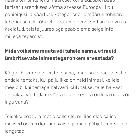
tehisaru arenduses võtma arvesse Euroopa Liidu
põhiõigusi ja väärtusi, kategoriseerib määrus tehisaru
lahendusi riskipõhiselt. Teatud lahendused on tulevikus
keelatud, teiste juures aga peab olema selge info,
millega tegemist.
Mida võiksime muuta või tähele panna, et meid
ümbritsevate inimestega rohkem arvestada?
Kõige lihtsam: tee teistele seda, mida sa tahad, et sulle
endale tehtaks. Kui palju ikka on neid inimesi, kellele
meeldib, kui temaga halvasti käitutakse, talle halvasti
öeldakse või teda ei võeta tööle, sest ta on liiga noor või
liiga vana?
Teiseks: peatu ja mõtle selle üle, milline oled sa ise,
millised on sinu käitumisviisid ja mille põhjal sa otsuseid
langetad.