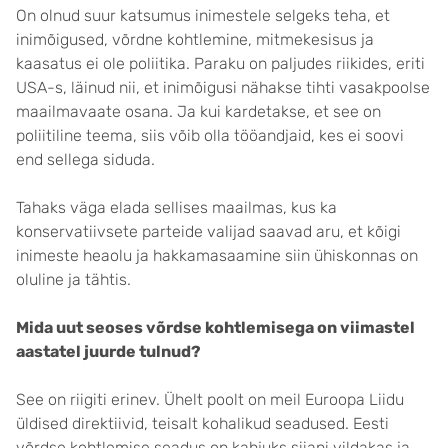
On olnud suur katsumus inimestele selgeks teha, et
inimõigused, võrdne kohtlemine, mitmekesisus ja
kaasatus ei ole poliitika. Paraku on paljudes riikides, eriti
USA-s, läinud nii, et inimõigusi nähakse tihti vasakpoolse
maailmavaate osana. Ja kui kardetakse, et see on
poliitiline teema, siis võib olla tööandjaid, kes ei soovi
end sellega siduda.
Tahaks väga elada sellises maailmas, kus ka
konservatiivsete parteide valijad saavad aru, et kõigi
inimeste heaolu ja hakkamasaamine siin ühiskonnas on
oluline ja tähtis.
Mida uut seoses võrdse kohtlemisega on viimastel
aastatel juurde tulnud?
See on riigiti erinev. Ühelt poolt on meil Euroopa Liidu
üldised direktiivid, teisalt kohalikud seadused. Eesti
võrdse kohtlemise seadus on kahjuks siiani vildakas ja