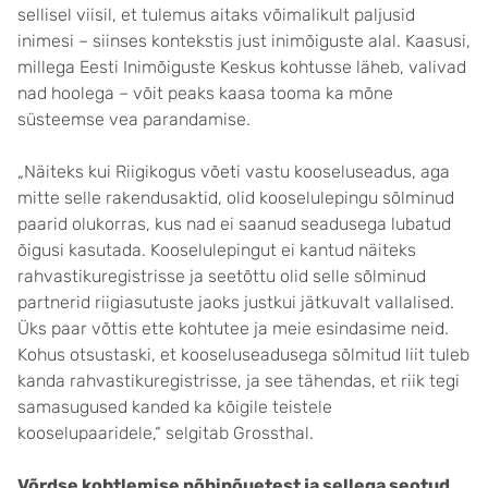
sellisel viisil, et tulemus aitaks võimalikult paljusid
inimesi – siinses kontekstis just inimõiguste alal. Kaasusi,
millega Eesti Inimõiguste Keskus kohtusse läheb, valivad
nad hoolega – võit peaks kaasa tooma ka mõne
süsteemse vea parandamise.
„Näiteks kui Riigikogus võeti vastu kooseluseadus, aga
mitte selle rakendusaktid, olid kooselulepingu sõlminud
paarid olukorras, kus nad ei saanud seadusega lubatud
õigusi kasutada. Kooselulepingut ei kantud näiteks
rahvastikuregistrisse ja seetõttu olid selle sõlminud
partnerid riigiasutuste jaoks justkui jätkuvalt vallalised.
Üks paar võttis ette kohtutee ja meie esindasime neid.
Kohus otsustaski, et kooseluseadusega sõlmitud liit tuleb
kanda rahvastikuregistrisse, ja see tähendas, et riik tegi
samasugused kanded ka kõigile teistele
kooselupaaridele,“ selgitab Grossthal.
Võrdse kohtlemise põhinõuetest ja sellega seotud