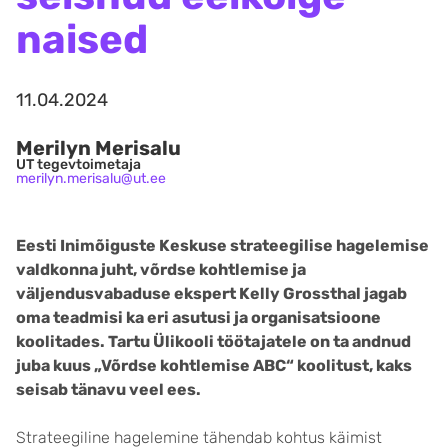
naised
11.04.2024
Merilyn Merisalu
UT tegevtoimetaja
merilyn.merisalu@ut.ee
Eesti Inimõiguste Keskuse strateegilise hagelemise
valdkonna juht, võrdse kohtlemise ja
väljendusvabaduse ekspert Kelly Grossthal jagab
oma teadmisi ka eri asutusi ja organisatsioone
koolitades. Tartu Ülikooli töötajatele on ta andnud
juba kuus „Võrdse kohtlemise ABC“ koolitust, kaks
seisab tänavu veel ees.
Strateegiline hagelemine tähendab kohtus käimist