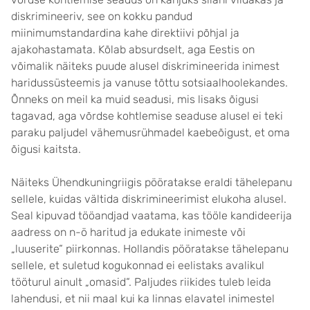
diskrimineeriv, see on kokku pandud
miinimumstandardina kahe direktiivi põhjal ja
ajakohastamata. Kõlab absurdselt, aga Eestis on
võimalik näiteks puude alusel diskrimineerida inimest
haridussüsteemis ja vanuse tõttu sotsiaalhoolekandes.
Õnneks on meil ka muid seadusi, mis lisaks õigusi
tagavad, aga võrdse kohtlemise seaduse alusel ei teki
paraku paljudel vähemusrühmadel kaebeõigust, et oma
õigusi kaitsta.
Näiteks Ühendkuningriigis pööratakse eraldi tähelepanu
sellele, kuidas vältida diskrimineerimist elukoha alusel.
Seal kipuvad tööandjad vaatama, kas tööle kandideerija
aadress on n-ö haritud ja edukate inimeste või
„luuserite“ piirkonnas. Hollandis pööratakse tähelepanu
sellele, et suletud kogukonnad ei eelistaks avalikul
tööturul ainult „omasid“. Paljudes riikides tuleb leida
lahendusi, et nii maal kui ka linnas elavatel inimestel