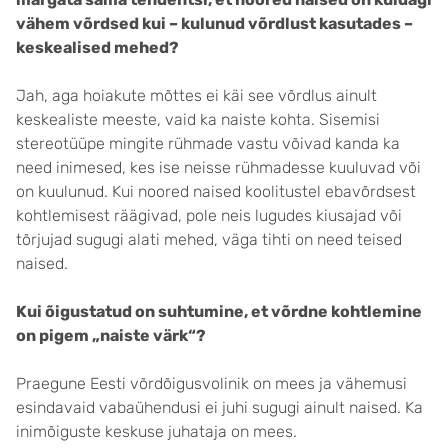
vähem võrdsed kui – kulunud võrdlust kasutades –
keskealised mehed?
Jah, aga hoiakute mõttes ei käi see võrdlus ainult
keskealiste meeste, vaid ka naiste kohta. Sisemisi
stereotüüpe mingite rühmade vastu võivad kanda ka
need inimesed, kes ise neisse rühmadesse kuuluvad või
on kuulunud. Kui noored naised koolitustel ebavõrdsest
kohtlemisest räägivad, pole neis lugudes kiusajad või
tõrjujad sugugi alati mehed, väga tihti on need teised
naised.
Kui õigustatud on suhtumine, et võrdne kohtlemine
on pigem „naiste värk“?
Praegune Eesti võrdõigusvolinik on mees ja vähemusi
esindavaid vabaühendusi ei juhi sugugi ainult naised. Ka
inimõiguste keskuse juhataja on mees.