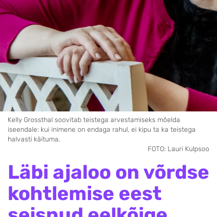
Kelly Grossthal soovitab teistega arvestamiseks mõelda
iseendale: kui inimene on endaga rahul, ei kipu ta ka teistega
halvasti käituma.
FOTO: Lauri Kulpsoo
Läbi ajaloo on võrdse
kohtlemise eest
seisnud eelkõige