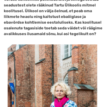
seadustest olete rääkinud Tartu Ülikoolis mitmel
koolitusel. Ülikool on välja öelnud, et peab oma
liikmete heaolu ning kaitstust
ebaõiglase ja
ebavõrdse kohtlemise eest
oluliseks. Kas koolitusel
osalenute tagasiside toetab seda väidet või räägime
avalikkuses ilusamaid sõnu, kui asi tegelikult on?