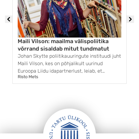
Maili Vilson: maailma välispoliitika
V
võrrand sisaldab mitut tundmatut
Johan Skytte poliitikauuringute instituudi juht
K
Maili Vilson, kes on põhjalikult uurinud
k
Euroopa Liidu idapartnerlust, leiab, et
l
Risto Mets
T
lääneriigid on euroliidu laienemisest õppinud,
o
miks on oluline arvestada liikmes- ja
k
kandidaatriikide eripärasid. Kuna ka
e
liitlassuhted Ameerika Ühendriikidega on
m
muutuste tuules, tuleb ühenduses seda ...
l