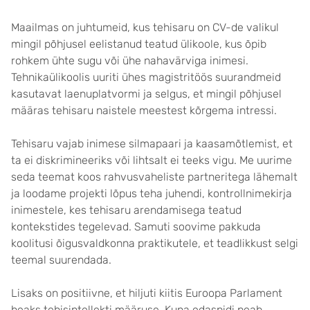
Maailmas on juhtumeid, kus tehisaru on CV-de valikul
mingil põhjusel eelistanud teatud ülikoole, kus õpib
rohkem ühte sugu või ühe nahavärviga inimesi.
Tehnikaülikoolis uuriti ühes magistritöös suurandmeid
kasutavat laenuplatvormi ja selgus, et mingil põhjusel
määras tehisaru naistele meestest kõrgema intressi.
Tehisaru vajab inimese silmapaari ja kaasamõtlemist, et
ta ei diskrimineeriks või lihtsalt ei teeks vigu. Me uurime
seda teemat koos rahvusvaheliste partneritega lähemalt
ja loodame projekti lõpus teha juhendi, kontrollnimekirja
inimestele, kes tehisaru arendamisega teatud
kontekstides tegelevad. Samuti soovime pakkuda
koolitusi õigusvaldkonna praktikutele, et teadlikkust selgi
teemal suurendada.
Lisaks on positiivne, et hiljuti kiitis Euroopa Parlament
heaks tehisintellekti määruse. Kuna edaspidi peab