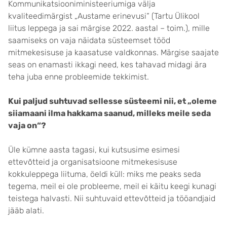
Kommunikatsiooniministeeriumiga välja
kvaliteedimärgist „Austame erinevusi“ (Tartu Ülikool
liitus leppega ja sai märgise 2022. aastal – toim.), mille
saamiseks on vaja näidata süsteemset tööd
mitmekesisuse ja kaasatuse valdkonnas. Märgise saajate
seas on enamasti ikkagi need, kes tahavad midagi ära
teha juba enne probleemide tekkimist.
Kui paljud suhtuvad sellesse süsteemi nii, et „oleme
siiamaani ilma hakkama saanud, milleks meile seda
vaja on“?
Üle kümne aasta tagasi, kui kutsusime esimesi
ettevõtteid ja organisatsioone mitmekesisuse
kokkuleppega liituma, öeldi küll: miks me peaks seda
tegema, meil ei ole probleeme, meil ei käitu keegi kunagi
teistega halvasti. Nii suhtuvaid ettevõtteid ja tööandjaid
jääb alati.