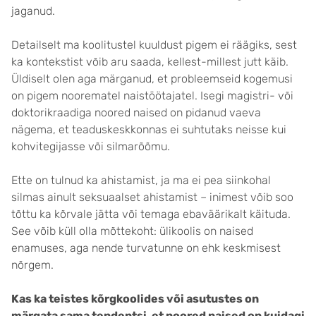
jaganud.
Detailselt ma koolitustel kuuldust pigem ei räägiks, sest
ka kontekstist võib aru saada, kellest-millest jutt käib.
Üldiselt olen aga märganud, et probleemseid kogemusi
on pigem noorematel naistöötajatel. Isegi magistri- või
doktorikraadiga noored naised on pidanud vaeva
nägema, et teaduskeskkonnas ei suhtutaks neisse kui
kohvitegijasse või silmarõõmu.
Ette on tulnud ka ahistamist, ja ma ei pea siinkohal
silmas ainult seksuaalset ahistamist – inimest võib soo
tõttu ka kõrvale jätta või temaga ebaväärikalt käituda.
See võib küll olla mõttekoht: ülikoolis on naised
enamuses, aga nende turvatunne on ehk keskmisest
nõrgem.
Kas ka teistes kõrgkoolides või asutustes on
märgata sama tendentsi, et noored naised on kuidagi