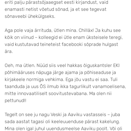
eriti palju pärastsõjaaegset eesti kirjandust, vaid
enamasti netist võetud sõnad, ja et see tegevat
sõnaveebi ühekülgseks.
Aga pole vaja ärrituda, ütlen mina. Chilläx! Ja kuhu see
kõik on viinud – kolleegid ei ütle enam üksteisele teregi,
vaid kustutavad teineteist facebooki sõprade hulgast
ära.
Oeh, ma ütlen. Nüüd siis veel hakkas õiguskantsler EKI
põhimääruses näpuga järge ajama ja põhiseaduse ja
kirjakeele normiga vehkima. Ega jõu vastu ei saa. Tuli
taanduda ja uus ÕS ilmub ikka tagurlikult vanamoelisena,
mitte innovaatiliselt soovitustevabana. Ma olen nii
pettunud!!
Tegelt on see ju nagu Veski ja Aaviku vastasseis – juba
sada aastat tagasi oli keeleuuenduse pärast kakelung.
Mina olen igal juhul uuendusmeelse Aaviku poolt. Või oli