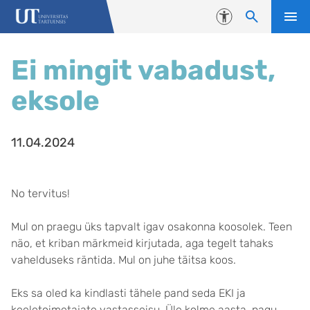
Liigu edasi põhisisu juurde
Juurdepääsetavus
Ei mingit vabadust,
eksole
11.04.2024
No tervitus!
Mul on praegu üks tapvalt igav osakonna koosolek. Teen
näo, et kriban märkmeid kirjutada, aga tegelt tahaks
vahelduseks räntida. Mul on juhe täitsa koos.
Eks sa oled ka kindlasti tähele pand seda EKI ja
keeletoimetajate vastasseisu. Üle kolme aasta, nagu