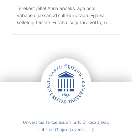
Terekest jälle! Anna andeks, aga pole
T
vahepeal jaksanud sulle kirjutada. Ega ka
l
kellelegi teisele. Ei taha isegi toru võtta, kui
m
helistatakse. Mind on tabanud kaamos. Pime,
e
pime aastalõpp, ja see neetud kellakeeramine
k
ka veel. Ostsin kalli pileti ERMi, et jaapani ...
j
i
Jalus
Universitas Tartuensis on Tartu Ülikooli ajakiri.
Lehitse UT ajakirju veebis