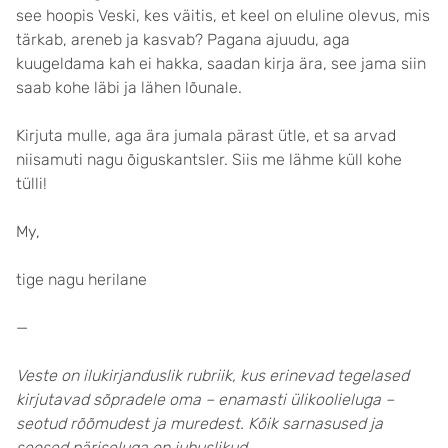
see hoopis Veski, kes väitis, et keel on eluline olevus, mis
tärkab, areneb ja kasvab? Pagana ajuudu, aga
kuugeldama kah ei hakka, saadan kirja ära, see jama siin
saab kohe läbi ja lähen lõunale.
Kirjuta mulle, aga ära jumala pärast ütle, et sa arvad
niisamuti nagu õiguskantsler. Siis me lähme küll kohe
tülli!
My,
tige nagu herilane
—
Veste on ilukirjanduslik rubriik, kus erinevad tegelased
kirjutavad sõpradele oma – enamasti ülikoolieluga –
seotud rõõmudest ja muredest. Kõik sarnasused ja
seosed päriseluga on juhuslikud.