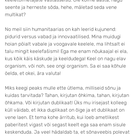
seente ja herneste sõda, hehe, mäletad seda vene
multikat?
No meil siin humanitaarias on kah leerid kujunend:
pidurid versus vabad ja innovaatilised. Mina muidugi
hoian pöialt vabale ja voogavale keelele, ma lihtsalt ei
talu mingit keelefašismi! Ega me enam nõukaajal ei ela,
kus kõik käis käskude ja keeldudega! Keel on nagu elav
organism, või noh, see ongi organism. Sa ei saa kõhule
öelda, et okei, ära valuta!
Miks keegi peaks mulle ette ütlema, milliseid sõnu ja
kuidas tarvitada? Tahan, kirjutan õhkima, tahan, kirjutan
õhkama. Või kirjutan dublikaat! Üks mu irisejast kolleeg
küll väidab, et ikka duplikaat on õige ja et dublikaat on
vene laen. Et tema kohe ärritub, kui loeb ametlikest
paberitest vigast või segast keelt ega saa enam sisule
keskenduda. Ja veel hädaldab ta, et sõnaveebis polevat