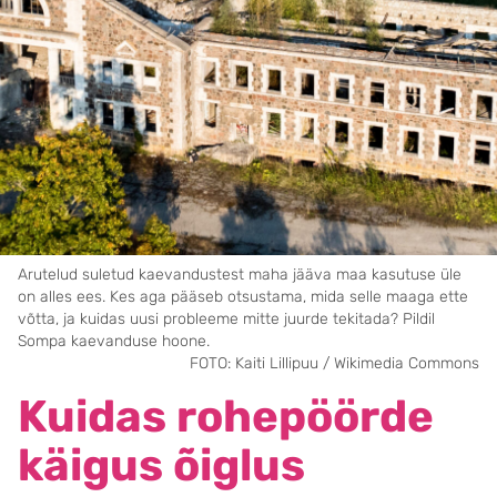
Arutelud suletud kaevandustest maha jääva maa kasutuse üle
on alles ees. Kes aga pääseb otsustama, mida selle maaga ette
võtta, ja kuidas uusi probleeme mitte juurde tekitada? Pildil
Sompa kaevanduse hoone.
FOTO: Kaiti Lillipuu / Wikimedia Commons
Kuidas rohepöörde
käigus õiglus