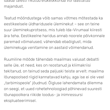
saada täiesti rikutud elukeskkonda või laastatud
majandust.
Teatud mööndustega võib samas võtmes mõtestada ka
eestikeelsele üldharidusele üleminekut – see on teine
suur üleminekuprotsess, mis tuleb Ida-Virumaal kiiresti
ära teha. Eestikeelne haridus annab noorele põlvkonnale
paremad võimalused, vähendab ebaõiglust, mida
üleminekuga venitamine on aastaid võimendanud.
Ruumiline mõõde tähendab maailmas valusat debatti
selle üle, et need, kes on reostanud ja kliimakriisi
tekitanud, on teinud seda paljuski teiste arvelt: maailma
lõunapoolsed riigid kannatavad kahju, aga ise ei ole veel
„tarbimispeole“ jõudnud. Õigluse lahendamata dilemma
on seegi, et uued rohetehnoloogiad põhinevad suuresti
lõunapoolkera riikide loodus- ja inimressursi
ekspluateerimisel.