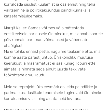
korraldada sisulist kuulamist ja osalemist ning teha
valitsemine ja poliitikakujundus paindlikumaks ja
katsetamisjulgemaks.
Margit Keller: Samas võtmes võib mõtestada
eestikeelsele haridusele üleminekut, mis annab noorele
põlvkonnale paremad võimalused ja vähendab
ebaõiglust.
Me ei tohiks ennast petta, nagu me teaksime ette, mis
kümne aasta pärast juhtub. Ühiskondliku muutuse
keerukust ja määramatust ei saa kunagi lõpuni ette
aimata ja hinnata seda ainult juurde tekkivate
töökohtade arvu kaudu.
Meie seireprojekti üks eesmärk on leida paindlikke ja
parimale teaduslikule teadmisele tuginevaid ülemineku
korraldamise viise ning aidata neid levitada.