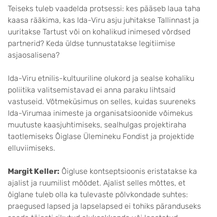
Teiseks tuleb vaadelda protsessi: kes pääseb laua taha
kaasa rääkima, kas Ida-Viru asju juhitakse Tallinnast ja
uuritakse Tartust või on kohalikud inimesed võrdsed
partnerid? Keda üldse tunnustatakse legitiimise
asjaosalisena?
Ida-Viru etnilis-kultuuriline olukord ja sealse kohaliku
poliitika valitsemistavad ei anna paraku lihtsaid
vastuseid. Võtmeküsimus on selles, kuidas suureneks
Ida-Virumaa inimeste ja organisatsioonide võimekus
muutuste kaasjuhtimiseks, sealhulgas projektiraha
taotlemiseks Õiglase Ülemineku Fondist ja projektide
elluviimiseks.
Margit Keller:
Õigluse kontseptsioonis eristatakse ka
ajalist ja ruumilist mõõdet. Ajalist selles mõttes, et
õiglane tuleb olla ka tulevaste põlvkondade suhtes:
praegused lapsed ja lapselapsed ei tohiks päranduseks