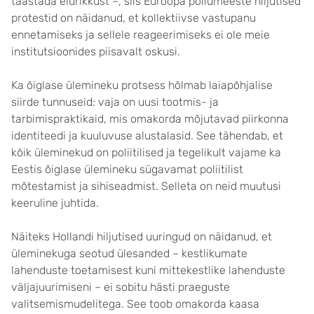
taastada elurikkust –, siis Euroopa põllumeeste hiljutised
protestid on näidanud, et kollektiivse vastupanu
ennetamiseks ja sellele reageerimiseks ei ole meie
institutsioonides piisavalt oskusi.
Ka õiglase ülemineku protsess hõlmab laiapõhjalise
siirde tunnuseid: vaja on uusi tootmis- ja
tarbimispraktikaid, mis omakorda mõjutavad piirkonna
identiteedi ja kuuluvuse alustalasid. See tähendab, et
kõik üleminekud on poliitilised ja tegelikult vajame ka
Eestis õiglase ülemineku sügavamat poliitilist
mõtestamist ja sihiseadmist. Selleta on neid muutusi
keeruline juhtida.
Näiteks Hollandi hiljutised uuringud on näidanud, et
üleminekuga seotud ülesanded – kestlikumate
lahenduste toetamisest kuni mittekestlike lahenduste
väljajuurimiseni – ei sobitu hästi praeguste
valitsemismudelitega. See toob omakorda kaasa