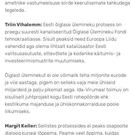
ametnike vastumeelsuse siirde keerulisemate tahkudega
tegeleda.
Triin Vihalemm:
Eesti õiglase ülemineku protsess on
praegu suuresti kanaliseeritud Õiglase Ülemineku Fondi
tehnokraatiasse. Sisult peaksid need Euroopa Liidu
vahendid aga olema lihtsalt katalüsaator Eesti
valitsusasutuste, ettevõtete ja kodanike käitumis- ja
investeerimismustrite muutumiseks.
Õiglast üleminekut ei ole võimalik teha miljonite eurode
ja viie aastaga, pigem on selleks vaja meie ühiseid
miljardeid ja palju pikemat aega. Ida-Virumaal toimuv on
sisuliselt juhtprojekt kogu Eesti rohepöörde ehk
kestlikuma majanduse ja ühiskonnakorralduse poole
liikumiseks.
Margit Keller:
Sellistes protsessides ei peaks osapoolte
dialoog kunagi lõppema. Peame veel õppima, kuidas