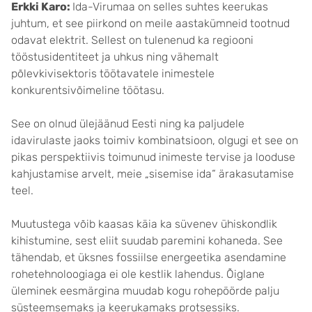
Erkki Karo:
Ida-Virumaa on selles suhtes keerukas
juhtum, et see piirkond on meile aastakümneid tootnud
odavat elektrit. Sellest on tulenenud ka regiooni
tööstusidentiteet ja uhkus ning vähemalt
põlevkivisektoris töötavatele inimestele
konkurentsivõimeline töötasu.
See on olnud ülejäänud Eesti ning ka paljudele
idavirulaste jaoks toimiv kombinatsioon, olgugi et see on
pikas perspektiivis toimunud inimeste tervise ja looduse
kahjustamise arvelt, meie „sisemise ida“ ärakasutamise
teel.
Muutustega võib kaasas käia ka süvenev ühiskondlik
kihistumine, sest eliit suudab paremini kohaneda. See
tähendab, et üksnes fossiilse energeetika asendamine
rohetehnoloogiaga ei ole kestlik lahendus. Õiglane
üleminek eesmärgina muudab kogu rohepöörde palju
süsteemsemaks ja keerukamaks protsessiks.