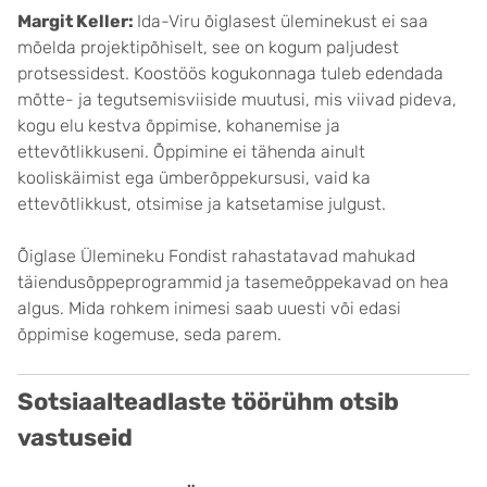
Margit Keller:
Ida-Viru õiglasest üleminekust ei saa
mõelda projektipõhiselt, see on kogum paljudest
protsessidest. Koostöös kogukonnaga tuleb edendada
mõtte- ja tegutsemisviiside muutusi, mis viivad pideva,
kogu elu kestva õppimise, kohanemise ja
ettevõtlikkuseni. Õppimine ei tähenda ainult
kooliskäimist ega ümberõppekursusi, vaid ka
ettevõtlikkust, otsimise ja katsetamise julgust.
Õiglase Ülemineku Fondist rahastatavad mahukad
täiendusõppeprogrammid ja tasemeõppekavad on hea
algus. Mida rohkem inimesi saab uuesti või edasi
õppimise kogemuse, seda parem.
Sotsiaalteadlaste töörühm otsib
vastuseid