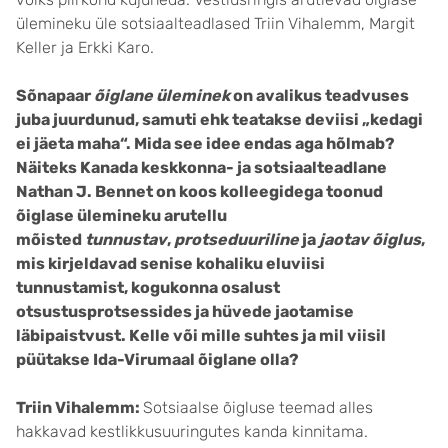
ülemineku üle sotsiaalteadlased Triin Vihalemm, Margit
Keller ja Erkki Karo.
Sõnapaar
õiglane üleminek
on avalikus teadvuses
juba juurdunud, samuti ehk teatakse deviisi „kedagi
ei jäeta maha“. Mida see idee endas aga hõlmab?
Näiteks Kanada keskkonna- ja sotsiaalteadlane
Nathan J. Bennet on koos kolleegidega toonud
õiglase ülemineku arutellu
mõisted
tunnustav
,
protseduuriline
ja
jaotav
õiglus
,
mis kirjeldavad senise kohaliku eluviisi
tunnustamist, kogukonna osalust
otsustusprotsessides ja hüvede jaotamise
läbipaistvust. Kelle või mille suhtes ja mil viisil
püütakse Ida-Virumaal õiglane olla?
Triin Vihalemm:
Sotsiaalse õigluse teemad alles
hakkavad kestlikkusuuringutes kanda kinnitama.