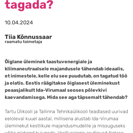
tagada?
10.04.2024
Tiia Kõnnussaar
raamatu toimetaja
Õiglane üleminek taastuvenergiale ja
kliimaneutraalsele majandusele tähendab ideaalis,
et inimestele, kelle elu see puudutab, on tagatud töö
ja elatis. Eestis räägitakse õiglasest üleminekust
peaasjalikult Ida-Virumaal seoses põlevkivi
kaevandamisega. Mida see aga täpsemalt tähendab?
Tartu Ülikooli ja Tallinna Tehnikaülikooli teadlased uurivad
eeloleval kuuel aastal, millisena alustab Ida-Virumaa
üleminekut kestlikule majandusmudelile ja missuguseks
võiks piirkond kujuneda. Vestlusringis arutlevad õiglase