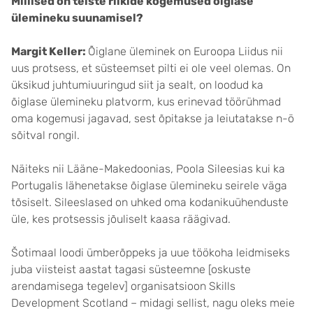
Millised on teiste riikide kogemused õiglase
ülemineku suunamisel?
Margit Keller:
Õiglane üleminek on Euroopa Liidus nii
uus protsess, et süsteemset pilti ei ole veel olemas. On
üksikud juhtumiuuringud siit ja sealt, on loodud ka
õiglase ülemineku platvorm, kus erinevad töörühmad
oma kogemusi jagavad, sest õpitakse ja leiutatakse n-ö
sõitval rongil.
Näiteks nii Lääne-Makedoonias, Poola Sileesias kui ka
Portugalis lähenetakse õiglase ülemineku seirele väga
tõsiselt. Sileeslased on uhked oma kodanikuühenduste
üle, kes protsessis jõuliselt kaasa räägivad.
Šotimaal loodi ümberõppeks ja uue töökoha leidmiseks
juba viisteist aastat tagasi süsteemne [oskuste
arendamisega tegelev] organisatsioon Skills
Development Scotland – midagi sellist, nagu oleks meie