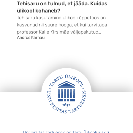
Tehisaru on tulnud, et jääda. Kuidas
I
ülikool kohaneb?
Tehisaru kasutamine ülikooli õppetöös on
N
kasvanud nii suure hooga, et kui tarvi­tada
õ
professor Kalle Kirsimäe välja­pakutud
r
Andrus Karnau
A
uudissõna taru, võiks alma mater’it kutsuda
T
lausa taruülikooliks. Eelmisel aastal Tartu Üli­
m
kooli õppejõudude seas korraldatud küsitlus
v
näitas, et napi aas­taga on tehisaru
v
kasutamine kasva­nud ...
Jalus
Universitas Tartuensis on Tartu Ülikooli ajakiri.