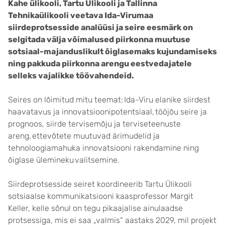
Kahe ülikooli, Tartu Ülikooli ja Tallinna
Tehnikaülikooli veetava Ida-Virumaa
siirdeprotsesside analüüsi ja seire eesmärk on
selgitada välja võimalused piirkonna muutuse
sotsiaal-majanduslikult õiglasemaks kujundamiseks
ning pakkuda piirkonna arengu eestvedajatele
selleks vajalikke töövahendeid.
Seires on lõimitud mitu teemat: Ida-Viru elanike siirdest
haavatavus ja innovatsioonipotentsiaal, tööjõu seire ja
prognoos, siirde tervisemõju ja terviseteenuste
areng, ettevõtete muutuvad ärimudelid ja
tehnoloogiamahuka innovatsiooni rakendamine ning
õiglase ülemineku valitsemine.
Siirdeprotsesside seiret koordineerib Tartu Ülikooli
sotsiaalse kommunikatsiooni kaasprofessor Margit
Keller, kelle sõnul on tegu pikaajalise ainulaadse
protsessiga, mis ei saa „valmis“ aastaks 2029, mil projekt