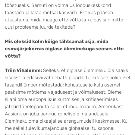
tööstuseks. Samuti on võimalus looduskeskkond
taastada ja lasta metsal kasvada. Ent kes pääseb
otsustama, mida maaga ette võtta ja kuidas siin mitte
uusi probleeme juurde tekitada?
Mis oleksid kolm kõige tähtsamat asja, mida
esmajärjekorras õiglase üleminekuga seoses ette
võtta?
Triin Vihalemm:
Selleks, et õiglase ülemineku üle saaks
sisulist ja edasiviivat debatti pidada, tuleks see poliitilisel
tasandil ümber mõtestada: kohustuse ja kulu asemel
peaksime mõtlema vajadusest ja võimalusest. Oleme
siiani oma euroopalikus kurtmises ja kritiseerimises
jätnud tähelepanuta selle, et muu maailm, Ameerikast
Aasiani, on juba pannud rohelisele majandusele
ülemineku oma pikaajalise arengumudeli keskmesse. Kui
me sellel tulevikumajanduse globaalsel tuiksoonel