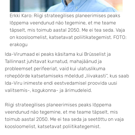
Erkki Karo: Riigi strateegilises planeerimises peaks
lõppema veendunud näo tegemine, et me teame
täpselt, mis toimub aastal 2050. Me ei tea seda. Vaja
on koosloomelist, katsetavat poliitikategemist. FOTO:
erakogu
Ida-Virumaad ei peaks käsitama kui Brüsselist ja
Tallinnast juhitavat kurnatud, mahajäänud ja
probleemset perifeeriat, vaid kui ulatuslikuma
rohepöörde katsetamiseks mõeldud „liivakasti“, kus saab
Ida-Viru inimeste endi eestvedamisel proovida uusi
valitsemis-, kogukonna- ja ärimudeleid.
Riigi strateegilises planeerimises peaks lõppema
veendunud näo tegemine, et me teame täpselt, mis
toimub aastal 2050. Me ei tea seda ja seetõttu on vaja
koosloomelist, katsetavat poliitikategemist.