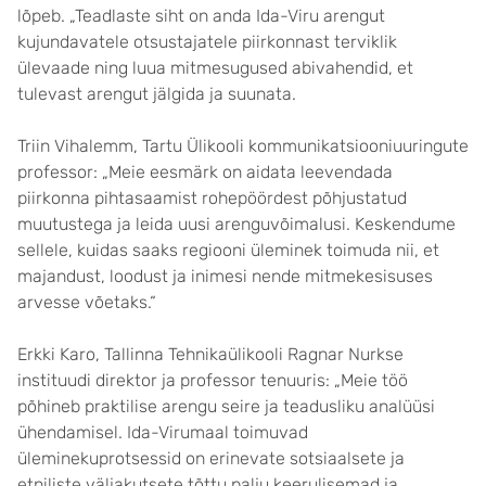
lõpeb. „Teadlaste siht on anda Ida-Viru arengut
kujundavatele otsustajatele piirkonnast terviklik
ülevaade ning luua mitmesugused abivahendid, et
tulevast arengut jälgida ja suunata.
Triin Vihalemm, Tartu Ülikooli kommunikatsiooniuuringute
professor: „Meie eesmärk on aidata leevendada
piirkonna pihtasaamist rohepöördest põhjustatud
muutustega ja leida uusi arenguvõimalusi. Keskendume
sellele, kuidas saaks regiooni üleminek toimuda nii, et
majandust, loodust ja inimesi nende mitmekesisuses
arvesse võetaks.“
Erkki Karo, Tallinna Tehnikaülikooli Ragnar Nurkse
instituudi direktor ja professor tenuuris: „Meie töö
põhineb praktilise arengu seire ja teadusliku analüüsi
ühendamisel. Ida-Virumaal toimuvad
üleminekuprotsessid on erinevate sotsiaalsete ja
etniliste väljakutsete tõttu palju keerulisemad ja