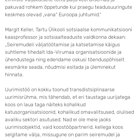
pakuvad rohkem õppetunde kui praegu teadusuuringute
keskmes olevad „vana“ Euroopa juhtumid.“
Margit Keller, Tartu Ülikooli sotsiaalse kommunikatsiooni
kaasprofessor ja sotsiaalteaduste valdkonna dekaan:
„Seiremudeli väljatöötamise ja katsetamise käigus
suhtleme tihedalt Ida-Virumaa organisatsioonide ja
ühendustega ning edendame oskusi tõenduspõhiselt
eesmärke seada, nõudmisi esitada ja üleminekut
hinnata.
Uurimistöö on kokku toonud transdistsiplinaarse
uurimisrühma, mis tähendab, et eri taustaga uurijatega
koos on laua taga näiteks kohalikud
katusorganisatsioonid, kohalikud omavalitsused, olulised
avaliku sektori asutused. Nad ei ole meie jaoks
uurimisobjektid, vaid koostööpartnerid, kellega koos
selgitame välja, missugune on parim seiremudel ja