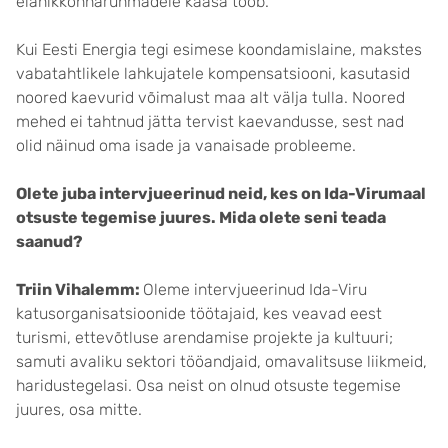
elanikkonnarühmadele kaasa toob.
Kui Eesti Energia tegi esimese koondamislaine, makstes
vabatahtlikele lahkujatele kompensatsiooni, kasutasid
noored kaevurid võimalust maa alt välja tulla. Noored
mehed ei tahtnud jätta tervist kaevandusse, sest nad
olid näinud oma isade ja vanaisade probleeme.
Olete juba intervjueerinud neid, kes on Ida-Virumaal
otsuste tegemise juures. Mida olete seni teada
saanud?
Triin Vihalemm:
Oleme intervjueerinud Ida-Viru
katusorganisatsioonide töötajaid, kes veavad eest
turismi, ettevõtluse arendamise projekte ja kultuuri;
samuti avaliku sektori tööandjaid, omavalitsuse liikmeid,
haridustegelasi. Osa neist on olnud otsuste tegemise
juures, osa mitte.