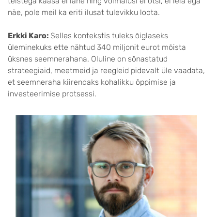
teistega kaasa ei lähe ning võimalusi ei otsi, ei leia ega
näe, pole meil ka eriti ilusat tulevikku loota.
Erkki Karo:
Selles kontekstis tuleks õiglaseks
üleminekuks ette nähtud 340 miljonit eurot mõista
üksnes seemnerahana. Oluline on sõnastatud
strateegiaid, meetmeid ja reegleid pidevalt üle vaadata,
et seemneraha kiirendaks kohalikku õppimise ja
investeerimise protsessi.