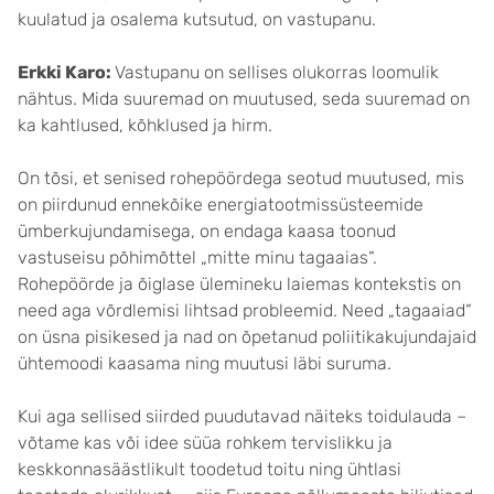
kuulatud ja osalema kutsutud, on vastupanu.
Erkki Karo:
Vastupanu on sellises olukorras loomulik
nähtus. Mida suuremad on muutused, seda suuremad on
ka kahtlused, kõhklused ja hirm.
On tõsi, et senised rohepöördega seotud muutused, mis
on piirdunud ennekõike energiatootmissüsteemide
ümberkujundamisega, on endaga kaasa toonud
vastuseisu põhimõttel „mitte minu tagaaias“.
Rohepöörde ja õiglase ülemineku laiemas kontekstis on
need aga võrdlemisi lihtsad probleemid. Need „tagaaiad“
on üsna pisikesed ja nad on õpetanud poliitikakujundajaid
ühtemoodi kaasama ning muutusi läbi suruma.
Kui aga sellised siirded puudutavad näiteks toidulauda –
võtame kas või idee süüa rohkem tervislikku ja
keskkonnasäästlikult toodetud toitu ning ühtlasi