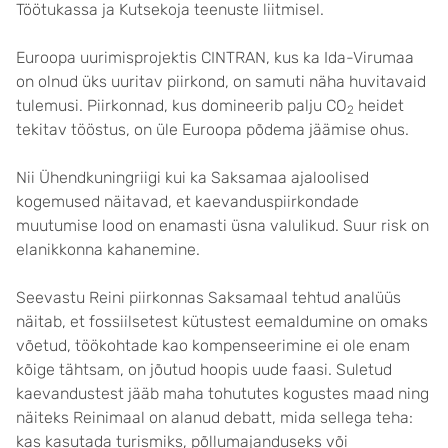
Töötukassa ja Kutsekoja teenuste liitmisel.
Euroopa uurimisprojektis CINTRAN, kus ka Ida-Virumaa
on olnud üks uuritav piirkond, on samuti näha huvitavaid
tulemusi. Piirkonnad, kus domineerib palju CO
heidet
2
tekitav tööstus, on üle Euroopa põdema jäämise ohus.
Nii Ühendkuningriigi kui ka Saksamaa ajaloolised
kogemused näitavad, et kaevanduspiirkondade
muutumise lood on enamasti üsna valulikud. Suur risk on
elanikkonna kahanemine.
Seevastu Reini piirkonnas Saksamaal tehtud analüüs
näitab, et fossiilsetest kütustest eemaldumine on omaks
võetud, töökohtade kao kompenseerimine ei ole enam
kõige tähtsam, on jõutud hoopis uude faasi. Suletud
kaevandustest jääb maha tohututes kogustes maad ning
näiteks Reinimaal on alanud debatt, mida sellega teha:
kas kasutada turismiks, põllumajanduseks või