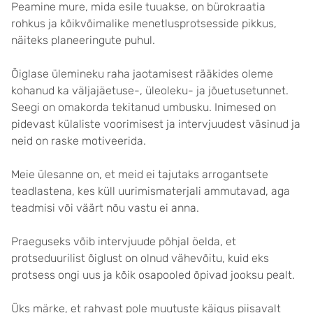
Peamine mure, mida esile tuuakse, on bürokraatia
rohkus ja kõikvõimalike menetlusprotsesside pikkus,
näiteks planeeringute puhul.
Õiglase ülemineku raha jaotamisest rääkides oleme
kohanud ka väljajäetuse-, üleoleku- ja jõuetusetunnet.
Seegi on omakorda tekitanud umbusku. Inimesed on
pidevast külaliste voorimisest ja intervjuudest väsinud ja
neid on raske motiveerida.
Meie ülesanne on, et meid ei tajutaks arrogantsete
teadlastena, kes küll uurimismaterjali ammutavad, aga
teadmisi või väärt nõu vastu ei anna.
Praeguseks võib intervjuude põhjal öelda, et
protseduurilist õiglust on olnud vähevõitu, kuid eks
protsess ongi uus ja kõik osapooled õpivad jooksu pealt.
Üks märke, et rahvast pole muutuste käigus piisavalt