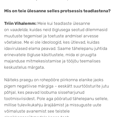
Mis on teie ülesanne selles protsessis teadlastena?
Triin Vihalemm:
Meie kui teadlaste ülesanne
on
vaadelda
, kuidas neid õiglusega seotud dilemmasid
muutuste tegemisel ja toetuste andmisel arvesse
võetakse. Me ei ole ideoloogid, kes ütlevad, kuidas
idavirulased elama peavad. Saame tähelepanu juhtida
erinevatele õigluse käsitlustele, mida ei pruugita
majanduse mitmekesistamise ja tööjõu teemalises
keskustelus märgata.
Näiteks praegu on rohepööre piirkonna elanike jaoks
pigem negatiivse märgiga – eeskätt suurtöösturite jutu
põhjal, kes peavad loobuma sisseharjunud
tootmisviisidest. Pole aga pööratud tähelepanu sellele,
millise tulevikukahju ärajäämist ja missuguste uute
võimaluste avanemist see teistele