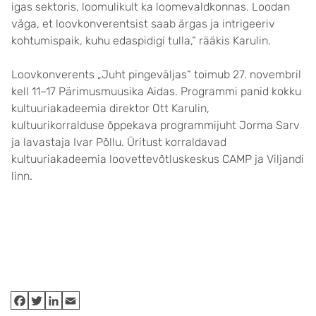
igas sektoris, loomulikult ka loomevaldkonnas. Loodan
väga, et loovkonverentsist saab ärgas ja intrigeeriv
kohtumispaik, kuhu edaspidigi tulla,“ rääkis Karulin.
Loovkonverents „Juht pinge­väljas“ toimub 27. novembril
kell 11–17 Pärimusmuusika Aidas. Prog­rammi panid kokku
kultuuriakadeemia direktor Ott Karulin,
kultuurikorralduse õppekava programmijuht Jorma Sarv
ja lavastaja Ivar Põllu. Üritust korraldavad
kultuuriakadeemia loov­ettevõtluskeskus CAMP ja Viljandi
linn.