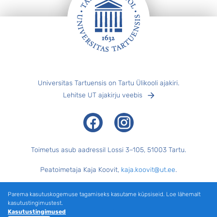
Jalus
Universitas Tartuensis on Tartu Ülikooli ajakiri.
Lehitse UT ajakirju veebis
Facebook
Instagram
Toimetus asub aadressil Lossi 3–105, 51003 Tartu.
Peatoimetaja Kaja Koovit,
kaja.koovit@ut.ee
.
Tegevtoimetaja Merilyn Merisalu,
merilyn.merisalu@ut.ee
.
Parema kasutuskogemuse tagamiseks kasutame küpsiseid. Loe lähemalt
kasutustingimustest.
Keeletoimetaja Külli Pärtel, küljendaja Margus Evert.
Kasutustingimused