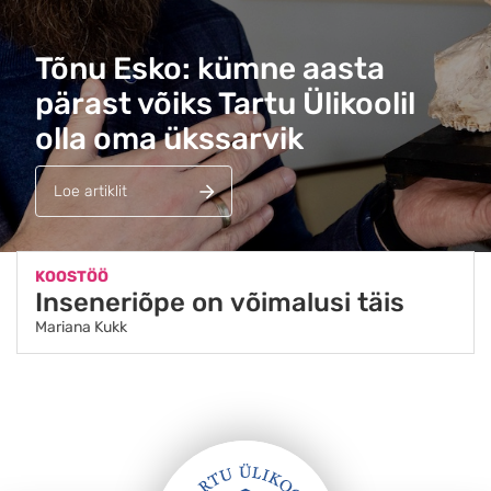
Tõnu Esko: kümne aasta
pärast võiks Tartu Ülikoolil
olla oma ükssarvik
Loe artiklit
KOOSTÖÖ
Inseneriõpe on võimalusi täis
Mariana Kukk