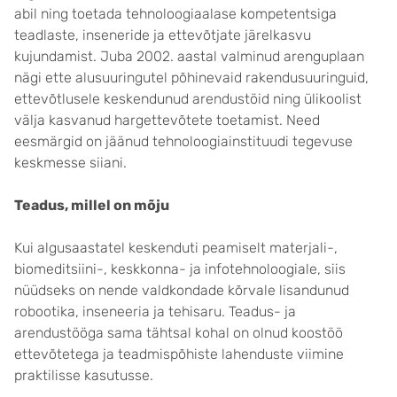
abil ning toetada tehnoloogiaalase kompe­tentsiga
teadlaste, inseneride ja ettevõtjate järelkasvu
kujundamist. Juba 2002. aastal valminud arengu­plaan
nägi ette alusuuringutel põhinevaid rakendusuuringuid,
ette­võtlu­sele keskendunud arendustöid ning ülikoolist
välja kasvanud harg­ette­võtete toetamist. Need
eesmärgid on jäänud tehnoloogiainstituudi tege­vuse
keskmesse siiani.
Teadus, millel on mõju
Kui algusaastatel keskenduti peamiselt materjali-,
biomeditsiini-, keskkonna- ja infotehnoloogiale, siis
nüüdseks on nende valdkondade kõrvale lisandunud
robootika, inseneeria ja tehisaru. Teadus- ja
arendustööga sama tähtsal kohal on olnud koostöö
ettevõtetega ja teadmispõhiste lahenduste viimine
praktilisse kasutusse.