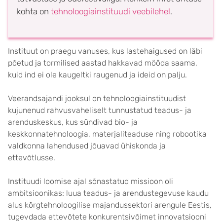
kohta on
tehnoloogiainstituudi veebilehel
.
Instituut on praegu vanuses, kus laste­haigused on läbi
põetud ja tormilised aastad hakkavad mööda saama,
kuid ind ei ole kaugeltki raugenud ja ideid on palju.
Veerandsajandi jooksul on tehno­loogiainstituudist
kujunenud rahvus­vaheliselt tunnustatud teadus- ja
arenduskeskus, kus sündivad bio- ja
keskkonnatehnoloogia, materjaliteaduse ning robootika
valdkonna lahendused jõuavad ühiskonda ja
ettevõtlusse.
Instituudi loomise ajal sõnastatud missioon oli
ambitsioonikas: luua teadus- ja arendustegevuse kaudu
alus kõrgtehnoloogilise majandus­sektori arengule Eestis,
tugevdada ette­võtete konkurentsivõimet innovatsiooni