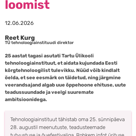
loomist
12.06.2026
Reet Kurg
TÜ tehnoloogiainstituudi direktor
25 aastat tagasi asutati Tartu Ülikooli
tehnoloogiainstituut, et aidata kujundada Eesti
kõrgtehnoloogilist tulevikku. Nüüd võib kindlalt
öelda, et see eesmärk on täidetud, ning järgmine
veerandsajand algab uue õppehoone ehituse, uute
teadussuundade ja veelgi suuremate
ambitsioonidega.
Tehnoloogiainstituut tähistab oma 25. sünnipäeva
28. augustil meenutuste, teadusteemade
tutvustuse ja õuefestivaliga. Rohkem infot ürituse