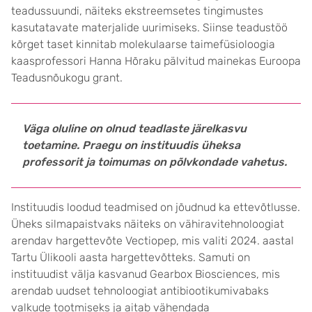
teadussuundi, näiteks ekstreemsetes tingimustes
kasutatavate materjalide uurimiseks. Siinse teadustöö
kõrget taset kinnitab molekulaarse taimefüsioloogia
kaasprofessori Hanna Hõraku pälvitud mainekas Euroopa
Teadusnõu­kogu grant.
Väga oluline on olnud teadlaste järelkasvu
toetamine. Praegu on instituudis üheksa
professorit ja toimumas on põlv­kondade vahetus.
Instituudis loodud teadmised on jõudnud ka ettevõtlusse.
Üheks silma­paistvaks näiteks on vähiravi­tehnoloogiat
arendav hargette­võte Vectiopep, mis valiti 2024. aastal
Tartu Ülikooli aasta hargette­võtteks. Samuti on
instituudist välja kasvanud Gearbox Biosciences, mis
arendab uudset tehnoloogiat antibiootikumi­vabaks
valkude tootmiseks ja aitab vähendada