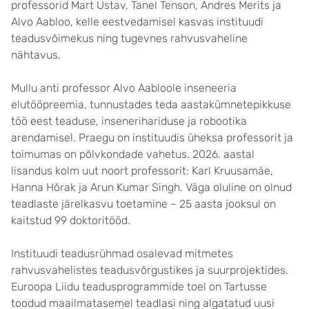
professorid Mart Ustav, Tanel Tenson, Andres Merits ja
Alvo Aabloo, kelle eestvedamisel kasvas instituudi
teadus­võimekus ning tugevnes rahvusvaheline
nähtavus.
Mullu anti professor Alvo Aabloole inseneeria
elutööpreemia, tunnustades teda aastakümnetepikkuse
töö eest teaduse, insenerihariduse ja robootika
arendamisel. Praegu on instituudis üheksa professorit ja
toimumas on põlv­kondade vahetus. 2026. aastal
lisandus kolm uut noort professorit: Karl Kruusamäe,
Hanna Hõrak ja Arun Kumar Singh. Väga oluline on olnud
teadlaste järelkasvu toetamine – 25 aasta jooksul on
kaitstud 99 doktoritööd.
Instituudi teadus­rühmad osalevad mitmetes
rahvusvahelistes teadus­võrgustikes ja suurprojektides.
Euroopa Liidu teadusprogrammide toel on Tartusse
toodud maailma­tasemel teadlasi ning algatatud uusi