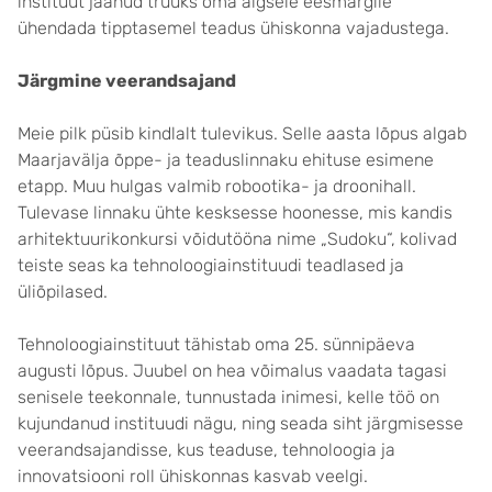
instituut jäänud truuks oma algsele eesmärgile
ühendada tipptasemel teadus ühiskonna vajadustega.
Järgmine veerandsajand
Meie pilk püsib kindlalt tulevikus. Selle aasta lõpus algab
Maarja­välja õppe- ja teaduslinnaku ehituse esi­mene
etapp. Muu hulgas valmib robootika- ja droonihall.
Tulevase linnaku ühte kesk­sesse hoonesse, mis kandis
arhitektuurikonkursi võidutööna nime „Sudoku“, kolivad
teiste seas ka tehnoloogia­instituudi teadlased ja
üliõpilased.
Tehnoloogiainstituut tähistab oma 25. sünnipäeva
augusti lõpus. Juubel on hea võimalus vaadata tagasi
senisele teekonnale, tunnustada ini­mesi, kelle töö on
kujundanud insti­tuudi nägu, ning seada siht järgmisesse
veerandsajandisse, kus teaduse, tehnoloogia ja
innovatsiooni roll ühis­konnas kasvab veelgi.