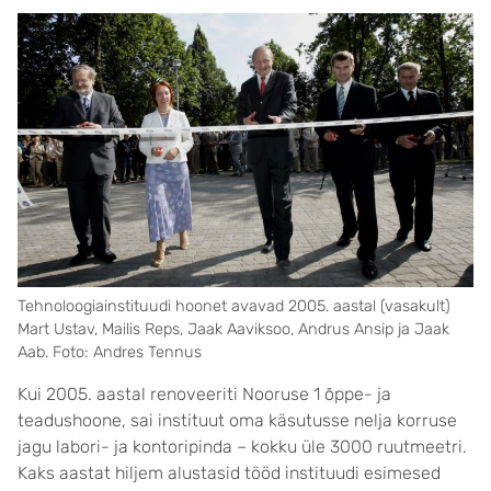
Tehnoloogiainstituudi hoonet avavad 2005. aastal (vasakult)
Mart Ustav, Mailis Reps, Jaak Aaviksoo, Andrus Ansip ja Jaak
Aab. Foto: Andres Tennus
Kui 2005. aastal renoveeriti Nooruse 1 õppe- ja
teadushoone, sai instituut oma käsutusse nelja korruse
jagu labori- ja kontoripinda – kokku üle 3000 ruutmeetri.
Kaks aastat hiljem alustasid tööd instituudi esimesed