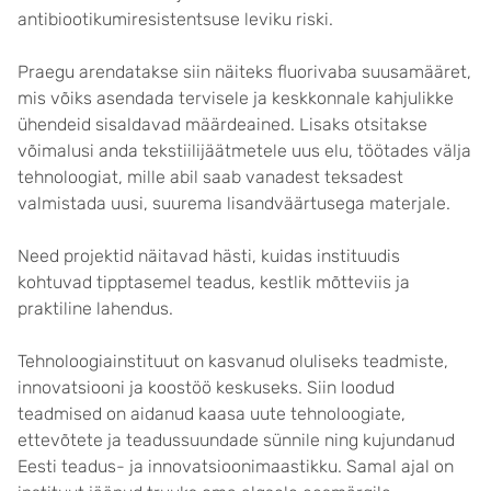
antibiootikumiresistentsuse leviku riski.
Praegu arendatakse siin näiteks fluorivaba suusamääret,
mis võiks asendada tervisele ja kesk­konnale kahjulikke
ühendeid sisaldavad määrde­ained. Lisaks otsitakse
võimalusi anda tekstiilijäätmetele uus elu, töötades välja
tehnoloogiat, mille abil saab vanadest teksadest
valmistada uusi, suurema lisandväärtusega materjale.
Need projektid näitavad hästi, kuidas instituudis
kohtuvad tipptasemel teadus, kestlik mõtteviis ja
praktiline lahendus.
Tehnoloogiainstituut on kasvanud oluliseks teadmiste,
innovat­siooni ja koostöö keskuseks. Siin loodud
teadmised on aidanud kaasa uute tehno­loogiate,
ettevõtete ja teadus­suundade sünnile ning kujundanud
Eesti teadus- ja innovatsioonimaastikku. Samal ajal on