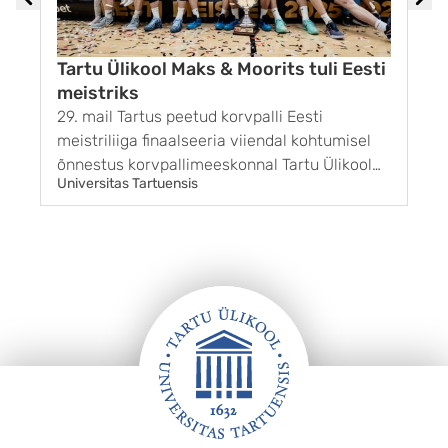
Tartu Ülikool Maks & Moorits tuli Eesti
meistriks
29. mail Tartus peetud korvpalli Eesti
1
meistriliiga finaalseeria viiendal kohtumisel
G
õnnestus korvpallimeeskonnal Tartu Ülikool
k
Universitas Tartuensis
U
Maks & Moorits võita BC Kalev/Cramo
r
võistkonda tulemusega 85 : 65. Sellega sai
g
Tartu finaalseeria kolmanda võidu ja pärast 11
s
aastat taas ka Eesti meistri tiitli. ...
m
s
„
k
Jalus