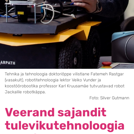
Tehnika ja tehnoloogia doktoriõppe vilistlane Fatemeh Rastgar
(vasakult), robotitehnoloogia lektor Veiko Vunder ja
koostöörobootika professor Karl Kruusamäe tutvustavad robot
Jackalile robotkäppa.
Foto: Silver Gutmann
Veerand sajandit
tulevikutehnoloogia