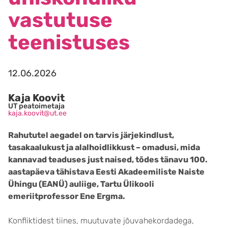
vastutuse
teenistuses
12.06.2026
Kaja Koovit
UT peatoimetaja
kaja.koovit@ut.ee
Rahututel aegadel on tarvis järjekindlust,
tasakaalukust ja alalhoidlikkust – omadusi, mida
kannavad teaduses just naised, tõdes tänavu 100.
aastapäeva tähistava Eesti Akadeemiliste Naiste
Ühingu (EANÜ) auliige, Tartu Ülikooli
emeriitprofessor Ene Ergma.
Konfliktidest tiines, muutuvate jõuvahekordadega,