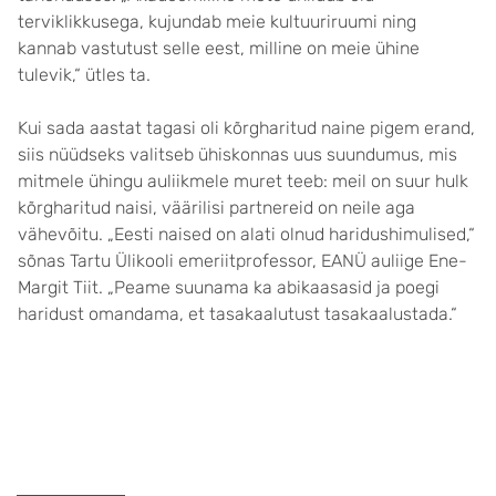
terviklikkusega, kujundab meie kultuuriruumi ning
kannab vastutust selle eest, milline on meie ühine
tulevik,“ ütles ta.
Kui sada aastat tagasi oli kõrg­haritud naine pigem erand,
siis nüüdseks valitseb ühiskonnas uus suundumus, mis
mitmele ühingu auliik­mele muret teeb: meil on suur hulk
kõrgharitud naisi, väärilisi partnereid on neile aga
vähevõitu. „Eesti naised on alati olnud haridus­himulised,“
sõnas Tartu Üli­kooli emeriit­professor, EANÜ auliige Ene-
Margit Tiit. „Peame suunama ka abikaasasid ja poegi
haridust omandama, et tasakaalutust tasakaalus­tada.“