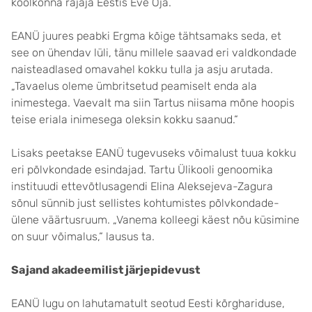
koolkonna rajaja Eestis Eve Oja.
EANÜ juures peabki Ergma kõige tähtsamaks seda, et
see on ühendav lüli, tänu millele saavad eri vald­kondade
naisteadlased omavahel kokku tulla ja asju arutada.
„Tavaelus oleme ümbritsetud peamiselt enda ala
inimestega. Vaevalt ma siin Tartus niisama mõne hoopis
teise eriala inimesega oleksin kokku saanud.“
Lisaks peetakse EANÜ tugevuseks võimalust tuua kokku
eri põlvkon­dade esindajad. Tartu Üli­kooli genoomika
instituudi ettevõtlus­agendi Elina Aleksejeva-Zagura
sõnul sünnib just sellistes kohtumistes põlvkondade­
ülene väärtusruum. „Vanema kolleegi käest nõu küsi­mine
on suur võimalus,“ lausus ta.
Sajand akadeemilist järjepidevust
EANÜ lugu on lahutamatult seotud Eesti kõrghariduse,