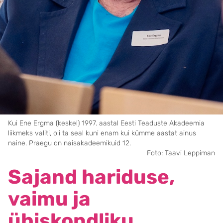
Kui Ene Ergma (keskel) 1997. aastal Eesti Teaduste Akadeemia
liikmeks valiti, oli ta seal kuni enam kui kümme aastat ainus
naine. Praegu on naisakadeemikuid 12.
Foto: Taavi Leppiman
Sajand hariduse,
vaimu ja
ühiskondliku