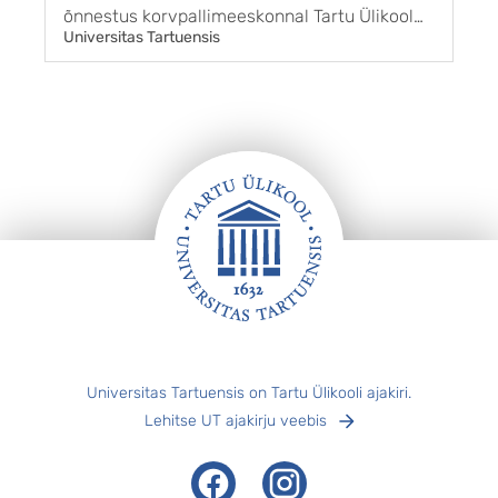
õnnestus korvpallimeeskonnal Tartu Ülikool
k
Universitas Tartuensis
U
Maks & Moorits võita BC Kalev/Cramo
r
võistkonda tulemusega 85 : 65. Sellega sai
g
Tartu finaalseeria kolmanda võidu ja pärast 11
s
aastat taas ka Eesti meistri tiitli. ...
m
s
„
k
Jalus
Universitas Tartuensis on Tartu Ülikooli ajakiri.
Lehitse UT ajakirju veebis
Facebook
Instagram