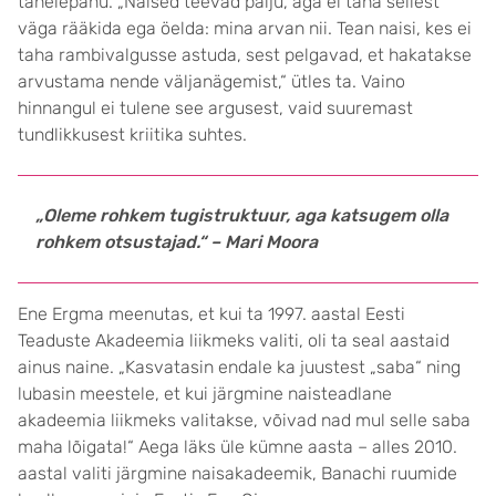
tähelepanu. „Naised teevad palju, aga ei taha sellest
väga rääkida ega öelda: mina arvan nii. Tean naisi, kes ei
taha rambi­valgusse astuda, sest pelgavad, et hakatakse
arvustama nende väljanägemist,“ ütles ta. Vaino
hinnangul ei tulene see argusest, vaid suuremast
tundlikkusest kriitika suhtes.
„Oleme rohkem tugistruktuur, aga katsugem olla
rohkem otsustajad.“ – Mari Moora
Ene Ergma meenutas, et kui ta 1997. aastal Eesti
Teaduste Akadeemia liikmeks valiti, oli ta seal aastaid
ainus naine. „Kasvatasin endale ka juustest „saba“ ning
lubasin mees­tele, et kui järgmine naisteadlane
akadeemia liikmeks valitakse, võivad nad mul selle saba
maha lõigata!“ Aega läks üle kümne aasta – alles 2010.
aastal valiti järgmine naisakadeemik, Banachi ruumide