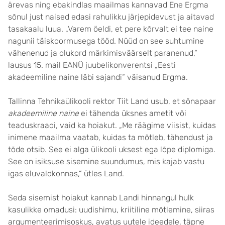
ärevas ning ebakindlas maailmas kannavad Ene Ergma
sõnul just naised edasi rahulikku järjepidevust ja aitavad
tasakaalu luua. „Varem öeldi, et pere kõrvalt ei tee naine
nagunii täis­koormusega tööd. Nüüd on see suhtu­mine
vähenenud ja olukord märkimis­väärselt paranenud,“
lausus 15. mail EANÜ juubeli­konverentsi „Eesti
akadeemiline naine läbi sajandi“ väisanud Ergma.
Tallinna Tehnikaülikooli rektor Tiit Land usub, et sõnapaar
aka­deemi­line naine
ei tähenda üksnes ametit või
teaduskraadi, vaid ka hoiakut. „Me räägime viisist, kuidas
ini­mene maailma vaatab, kuidas ta mõtleb, tähendust ja
tõde otsib. See ei alga ülikooli uksest ega lõpe diplo­miga.
See on isiksuse sisemine suundumus, mis kajab vastu
igas eluvaldkonnas,“ ütles Land.
Seda sisemist hoiakut kannab Landi hinnangul hulk
kasulikke omadusi: uudishimu, kriitiline mõtlemine, siiras
argumenteerimis­oskus, avatus uutele ideedele, täpne