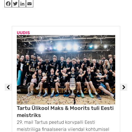
UUDIS
U
Tartu Ülikool Maks & Moorits tuli Eesti
meistriks
29. mail Tartus peetud korvpalli Eesti
1
meistriliiga finaalseeria viiendal kohtumisel
G