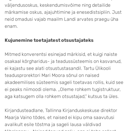
väljendusoskus, keskendumisvõime ning detailide
märkamise oskus, ajajuhtimine ja enesedistsipliin. Just
neid omadusi vajab maailm Landi arvates praegu üha
enam.
Kujunemine toetajatest otsustajateks
Mitmed konverentsi esinejad märkisid, et kuigi naiste
osakaal kõrgharidus- ja teadussüsteemis on kasvanud,
ei kajastu see alati otsustustasandil. Tartu Ülikooli
teadus­prorektori Mari Moora sõnul on naised
akadeemilises süsteemis sageli toetavas rollis, kuid see
ei peaks niimoodi olema. „Oleme rohkem tugistruktuur,
aga katsugem olla rohkem otsustajad,“ kutsus ta üles.
Kirjandusteadlane, Tallinna Kirjandus­keskuse direktor
Maarja Vaino tõdes, et naised ei kipu oma saavu­tusi
avalikult esile tõstma ja sageli lausa väldivad