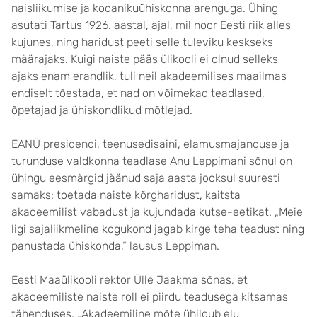
naisliikumise ja kodanikuühiskonna arenguga. Ühing
asutati Tartus 1926. aastal, ajal, mil noor Eesti riik alles
kujunes, ning haridust peeti selle tuleviku keskseks
määrajaks. Kuigi naiste pääs üli­kooli ei olnud selleks
ajaks enam erandlik, tuli neil akadeemilises maailmas
endiselt tõestada, et nad on võimekad teadlased,
õpetajad ja ühiskondlikud mõtlejad.
EANÜ presidendi, teenuse­disaini, elamusmajanduse ja
turun­duse valdkonna teadlase Anu Leppimani sõnul on
ühingu eesmärgid jäänud saja aasta jooksul suuresti
samaks: toe­tada naiste kõrgharidust, kaitsta
akadeemilist vabadust ja kujundada kutse-eetikat. „Meie
ligi sajaliikme­line kogukond jagab kirge teha teadust ning
panustada ühiskonda,“ lausus Leppiman.
Eesti Maaülikooli rektor Ülle Jaakma sõnas, et
akadeemiliste naiste roll ei piirdu teadusega kitsamas
tähenduses. „Akadeemiline mõte ühildub elu