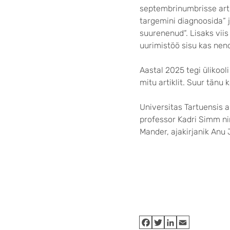
septembrinumbrisse artik
targemini diagnoosida“ 
suurenenud“. Lisaks vii
uurimistöö sisu kas nend
Aastal 2025 tegi ülikool
mitu artiklit. Suur tänu 
Universitas Tartuensis 
professor Kadri Simm nin
Mander, ajakirjanik Anu 