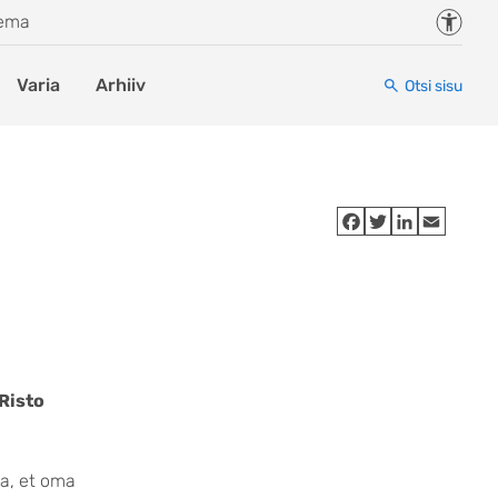
Juurde
eema
Varia
Arhiiv
Otsi sisu
 Risto
a, et oma