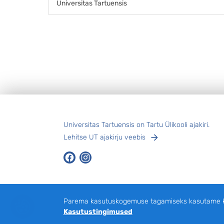
Universitas Tartuensis
finaalseeria kolmanda võidu ja pärast 11 aastat t
...
Jalus
Universitas Tartuensis on Tartu Ülikooli ajakiri.
Lehitse UT ajakirju veebis
Facebook
Instagram
Parema kasutuskogemuse tagamiseks kasutame küp
Kasutustingimused