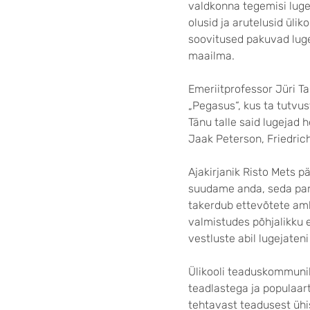
valdkonna tegemisi luge
olusid ja arutelusid ülik
soovitused pakuvad lugej
maailma.
Emeriitprofessor Jüri Ta
„Pegasus“, kus ta tutvus
Tänu talle said lugejad 
Jaak Peterson, Friedric
Ajakirjanik Risto Mets p
suudame anda, seda pare
takerdub ettevõtete amb
valmistudes põhjalikku e
vestluste abil lugejaten
Ülikooli teaduskommunik
teadlastega ja populaart
tehtavast teadusest ühisk