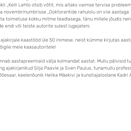
li „Kelli Lehto otsib võtit, mis aitaks vaimse tervise problee
ja novembrinumbrisse „Doktorantide rahulolu on viie aastaga
s ta toimetuse kokku mitme teadlasega, tänu millele jõudis ne
e endi või teiste autorite sulest lugejateni.
i ajakirjale kaastööd üle 50 inimese, neist kümme kirjutas aast
kõigile meie kaasautoritele!
annab aastapreemiaid välja kolmandat aastat. Mullu pälvisid 
g ajakirjanikud Silja Paavle ja Sven Paulus, tunamullu profes
Jõesaar, keelenõunik Helika Mäekivi ja kunstiajaloolane Kadri