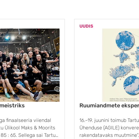
UUDIS
 meistriks
Ruumiandmete eksper
iga finaalseeria viiendal
16.–19. juunini toimub Tar
u Ülikool Maks & Moorits
Ühenduse (AGILE) konver
5 : 65. Sellega sai Tartu
rakendatavaks muutmine“. 