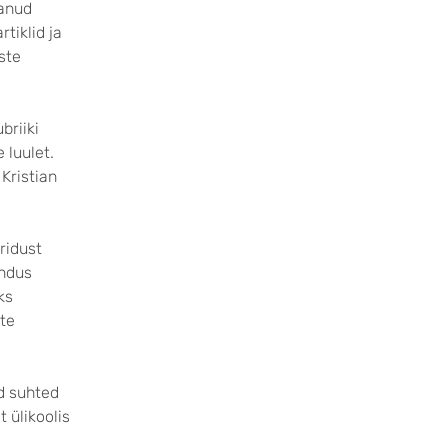
danud
rtiklid ja
ste
briiki
 luulet.
Kristian
ridust
andus
ks
ate
d suhted
 ülikoolis