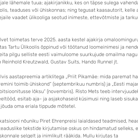
jale lähemale tuua; ajakirjanikku, kes on täpse sulega vahen
oolis, teaduses või ühiskonnas; ning tegusat kaasautorit, kelle a
aile vaadet ülikooliga seotud inimeste, ettevõtmiste ja tarku
lvet toimetas terve 2025. aasta kestel ajakirja omaloominguru
tas Tartu Ülikoolis õppinud või töötanud loomeinimesi ja nende
heita pilgu selliste eesti vaimuloome suurkujude omailma nagu 
h Reinhold Kreutzwald, Gustav Suits, Hando Runnel jt.
älvis aastapreemia artiklitega „Priit Pikamäe: mida paremat ha
mini toimib ühiskond“ (septembrikuu numbris) ja „Eesti maj
itsioonitusse lõksu“ (novembris). Risto Mets teeb intervjuude
eltööd, esitab aja- ja asjakohaseid küsimusi ning laseb sisuk
i jõuda oma eriala tippude mõtetel.
atsiooni nõuniku Piret Ehrenpreisi laialdased teadmised, hea
eaduslike tekstide kirjutamise oskus on hindamatud selleks, et
onnale selgelt ja inimlikult rääkida. Mullu kirjutas ta