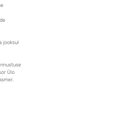
me
nde
a jooksul
tunnustuse
sor Ülo
 Asmer.