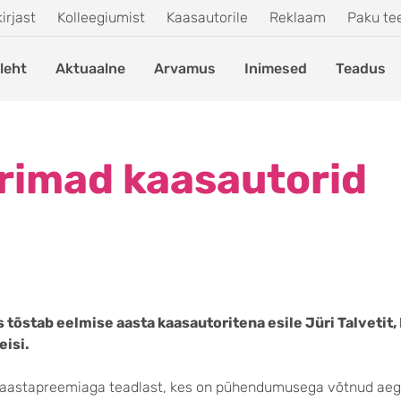
irjast
Kolleegiumist
Kaasautorile
Reklaam
Paku t
leht
Aktuaalne
Arvamus
Inimesed
Teadus
rimad kaasautorid
 tõstab eelmise aasta kaasautoritena esile Jüri Talvetit,
eisi.
aastapreemiaga teadlast, kes on pühendumusega võtnud aeg