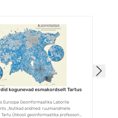
UUDIS
did kogunevad esmakordselt Tartus
Merei
tus Euroopa Geoinformaatika Laborite
Tartu 
ents „Nutikad andmed: ruumiandmete
Saarem
Tartu Ülikooli geoinformaatika professori
parema