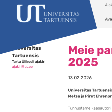
Liigu edasi põhisisu juurde
Ajak
Ava
Meie pa
Universitas
Tartuensis
2025
Tartu Ülikooli ajakiri
ajakiri@ut.ee
13.02.2026
Universitas Tartuensis
Metsa ja Piret Ehrenpr
Tunnustame kaasautori 