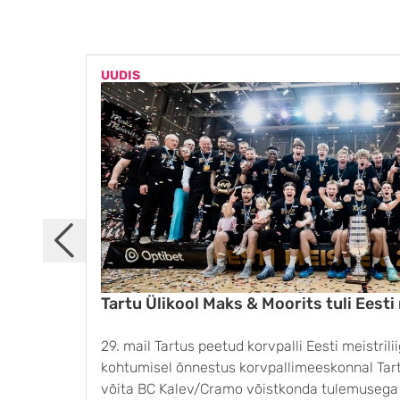
UUDIS
Tartu Ülikool Maks & Moorits tuli Eesti
29. mail Tartus peetud korvpalli Eesti meistrili
kohtumisel õnnestus korvpallimeeskonnal Tart
võita BC Kalev/Cramo võistkonda tulemusega 8