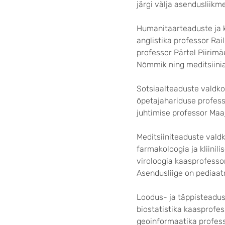
järgi välja asendusliikm
Humanitaarteaduste ja 
anglistika professor Rai
professor Pärtel Piirim
Nõmmik ning meditsiinia
Sotsiaalteaduste valdkon
õpetajahariduse profess
juhtimise professor Maa
Meditsiiniteaduste vald
farmakoloogia ja kliinil
viroloogia kaasprofessor
Asendusliige on pediaatr
Loodus- ja täppisteadus
biostatistika kaasprofes
geoinformaatika profes