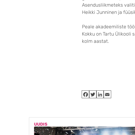
Asendusliikmeteks valit
Heikki Junninen ja füüsi
Peale akadeemiliste tööt
Kokku on Tartu Ülikooli s
kolm aastat.
UUDIS