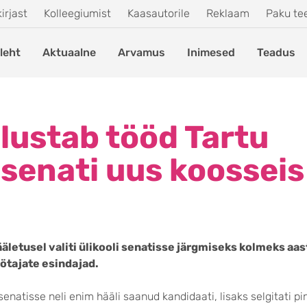
irjast
Kolleegiumist
Kaasautorile
Reklaam
Paku t
leht
Aktuaalne
Arvamus
Inimesed
Teadus
alustab tööd Tartu
i senati uus koosseis
äletusel valiti ülikooli senatisse järgmiseks kolmeks aa
ötajate esindajad.
 senatisse neli enim hääli saanud kandidaati, lisaks selgitati p