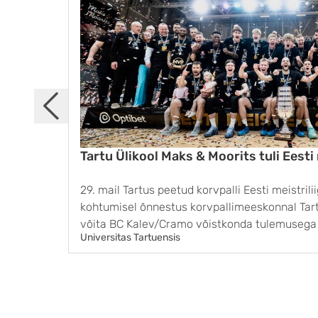
Tartu Ülikool Maks & Moorits tuli Eesti
29. mail Tartus peetud korvpalli Eesti meistrili
kohtumisel õnnestus korvpallimeeskonnal Tart
võita BC Kalev/Cramo võistkonda tulemusega 8
Universitas Tartuensis
finaalseeria kolmanda võidu ja pärast 11 aastat t
...