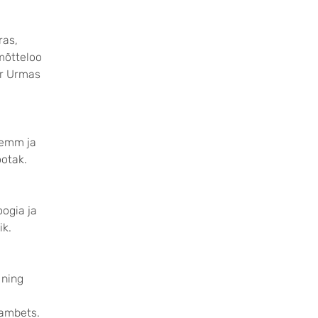
ras,
 mõtteloo
or Urmas
lemm ja
ootak.
oogia ja
ik.
 ning
Tambets.