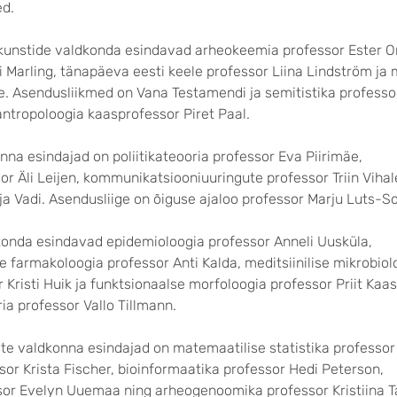
ed.
kunstide valdkonda esindavad arheokeemia professor Ester O
li Marling, tänapäeva eesti keele professor Liina Lindström ja
äe. Asendusliikmed on Vana Testamendi ja semitistika profess
ntropoloogia kaasprofessor Piret Paal.
na esindajad on poliitikateooria professor Eva Piirimäe,
or Äli Leijen, kommunikatsiooniuuringute professor Triin Viha
ja Vadi. Asendusliige on õiguse ajaloo professor Marju Luts-S
konda esindavad epidemioloogia professor Anneli Uusküla,
ise farmakoloogia professor Anti Kalda, meditsiinilise mikrobiol
 Kristi Huik ja funktsionaalse morfoloogia professor Priit Kaas
ia professor Vallo Tillmann.
te valdkonna esindajad on matemaatilise statistika professor
sor Krista Fischer, bioinformaatika professor Hedi Peterson,
sor Evelyn Uuemaa ning arheogenoomika professor Kristiina 