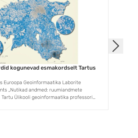
did kogunevad esmakordselt Tartus
Merei
tus Euroopa Geoinformaatika Laborite
Tartu 
ents „Nutikad andmed: ruumiandmete
Saarem
Tartu Ülikooli geoinformaatika professori
parema
Univers
utakse praegu ruumiandmeid mobiilseadmete,
alates
te sensorite abil rohkem kui kunagi varem.
õppetö
kida kliimamuutusest, ...