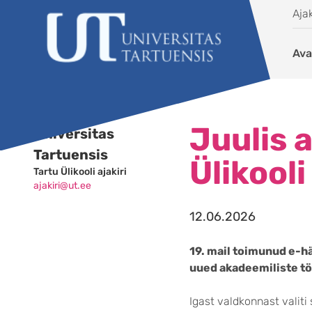
Liigu edasi põhisisu juurde
Ajak
Ava
Juulis 
Universitas
Tartuensis
Ülikool
Tartu Ülikooli ajakiri
ajakiri@ut.ee
12.06.2026
19. mail toimunud e-hä
uued akadeemiliste tö
Igast valdkonnast valiti