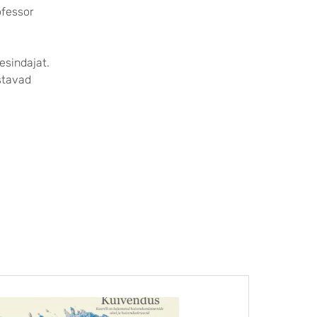
ofessor
esindajat.
estavad
UUDIS