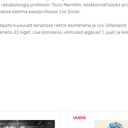
i rakubioloogia professor Toivo Maimets, keskkonnafüüsika pr
kalise keemia kaasprofessor Liis Siinor.
ajate kuuluvad senatisse rektor esimehena ja viis üliõpilaste 
enatis 22 liiget. Uue koosseisu volitused algavad 1. juulil ja k
UUDIS