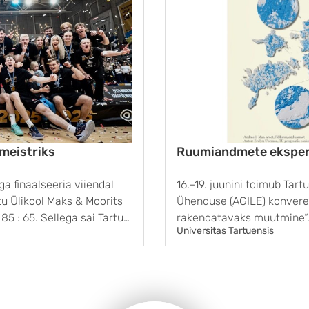
 meistriks
Ruumiandmete eksper
iga finaalseeria viiendal
16.–19. juunini toimub Tar
u Ülikool Maks & Moorits
Ühenduse (AGILE) konver
5 : 65. Sellega sai Tartu
rakendatavaks muutmine“. 
Universitas Tartuensis
aas ka Eesti meistri tiitli.
Evelyn Uuemaa sõnul kog
satelliitide ja mitmesugus
„Selleks, et põhjalikult rää